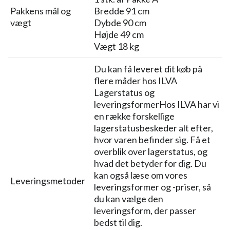
Pakkens mål og
Bredde 91 cm
vægt
Dybde 90 cm
Højde 49 cm
Vægt 18 kg
Du kan få leveret dit køb på
flere måder hos ILVA
Lagerstatus og
leveringsformerHos ILVA har vi
en række forskellige
lagerstatusbeskeder alt efter,
hvor varen befinder sig. Få et
overblik over lagerstatus, og
hvad det betyder for dig. Du
kan også læse om vores
Leveringsmetoder
leveringsformer og -priser, så
du kan vælge den
leveringsform, der passer
bedst til dig.