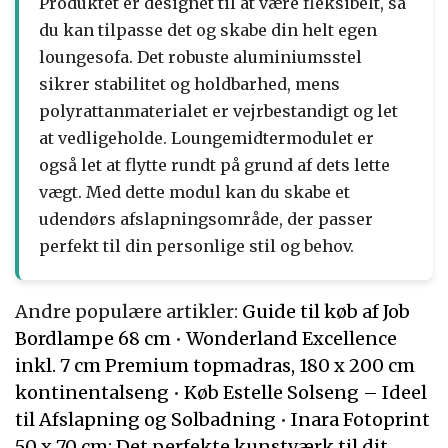
Produktet er designet til at være fleksibelt, så
du kan tilpasse det og skabe din helt egen
loungesofa. Det robuste aluminiumsstel
sikrer stabilitet og holdbarhed, mens
polyrattanmaterialet er vejrbestandigt og let
at vedligeholde. Loungemidtermodulet er
også let at flytte rundt på grund af dets lette
vægt. Med dette modul kan du skabe et
udendørs afslapningsområde, der passer
perfekt til din personlige stil og behov.
Andre populære artikler:
Guide til køb af Job
Bordlampe 68 cm
•
Wonderland Excellence
inkl. 7 cm Premium topmadras, 180 x 200 cm
kontinentalseng
•
Køb Estelle Solseng – Ideel
til Afslapning og Solbadning
•
Inara Fotoprint
50 x 70 cm: Det perfekte kunstværk til dit