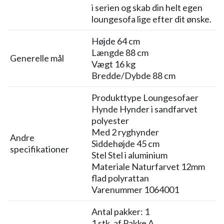
i serien og skab din helt egen
loungesofa lige efter dit ønske.
Højde 64 cm
Længde 88 cm
Generelle mål
Vægt 16 kg
Bredde/Dybde 88 cm
Produkttype Loungesofaer
Hynde Hynder i sandfarvet
polyester
Med 2 ryghynder
Andre
Siddehøjde 45 cm
specifikationer
Stel Stel i aluminium
Materiale Naturfarvet 12mm
flad polyrattan
Varenummer 1064001
Antal pakker: 1
1 stk. af Pakke A