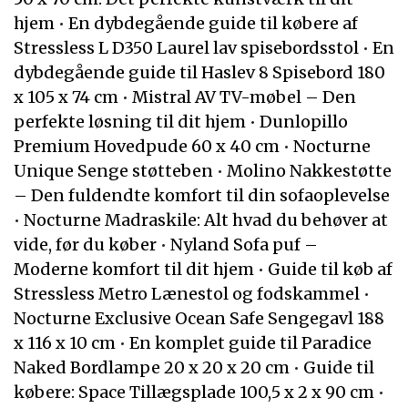
hjem
•
En dybdegående guide til købere af
Stressless L D350 Laurel lav spisebordsstol
•
En
dybdegående guide til Haslev 8 Spisebord 180
x 105 x 74 cm
•
Mistral AV TV-møbel – Den
perfekte løsning til dit hjem
•
Dunlopillo
Premium Hovedpude 60 x 40 cm
•
Nocturne
Unique Senge støtteben
•
Molino Nakkestøtte
– Den fuldendte komfort til din sofaoplevelse
•
Nocturne Madraskile: Alt hvad du behøver at
vide, før du køber
•
Nyland Sofa puf –
Moderne komfort til dit hjem
•
Guide til køb af
Stressless Metro Lænestol og fodskammel
•
Nocturne Exclusive Ocean Safe Sengegavl 188
x 116 x 10 cm
•
En komplet guide til Paradice
Naked Bordlampe 20 x 20 x 20 cm
•
Guide til
købere: Space Tillægsplade 100,5 x 2 x 90 cm
•