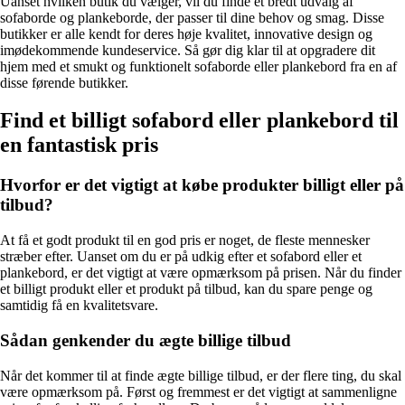
Uanset hvilken butik du vælger, vil du finde et bredt udvalg af
sofaborde og plankeborde, der passer til dine behov og smag. Disse
butikker er alle kendt for deres høje kvalitet, innovative design og
imødekommende kundeservice. Så gør dig klar til at opgradere dit
hjem med et smukt og funktionelt sofaborde eller plankebord fra en af
disse førende butikker.
Find et billigt sofabord eller plankebord til
en fantastisk pris
Hvorfor er det vigtigt at købe produkter billigt eller på
tilbud?
At få et godt produkt til en god pris er noget, de fleste mennesker
stræber efter. Uanset om du er på udkig efter et sofabord eller et
plankebord, er det vigtigt at være opmærksom på prisen. Når du finder
et billigt produkt eller et produkt på tilbud, kan du spare penge og
samtidig få en kvalitetsvare.
Sådan genkender du ægte billige tilbud
Når det kommer til at finde ægte billige tilbud, er der flere ting, du skal
være opmærksom på. Først og fremmest er det vigtigt at sammenligne