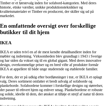
Timber er et førstevalg inden for sofabord-kategorien. Med deres
historie, etiske værdier, unikke produktionsteknikker og
kvalitetsmaterialer er Timber en producent, der skiller sig ud på
markedet.
En omfattende oversigt over forskellige
butikker til dit hjem
IKEA
IKEA er uden tvivl en af de mest kendte detailhandlere inden for
møbler og indretning. Virksomheden blev grundlagt i 1943 i Sverige
og har siden da vokset sig til en global gigant. Med deres innovative
design, overkommelige priser og en bred vifte af produkter formår
IKEA at appellere til både unge studerende og etablerede familier.
For dem, der er på udkig efter bordløsninger i træ, er IKEA et oplagt
valg. Deres sortiment omfatter et bredt udvalg af sofaborde og
plankeborde. Sofabordene kommer i forskellige designs og størrelser,
der passer til ethvert hjem og enhver smag. Plankebordene er robuste
og solide, ideelle til dem, der ønsker at tilføje et strejf af natur til deres
indretning.