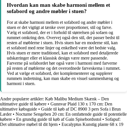
Hvordan kan man skabe harmoni mellem et
sofabord og andre møbler i stuen?
For at skabe harmoni mellem et sofabord og andre møbler i
stuen er det vigtigt at tænke over proportioner, stil og farve.
Vælg et sofabord, der er i forhold til størrelsen på sofaen og
rummet omkring den. Overvej også den stil, der passer bedst til
resten af møblerne i stuen. Hvis stuen har en moderne stil, kan
et sofabord med rene linjer og enkelhed være det bedste valg.
Hvis stuen er mere traditionel, kan et sofabord med detaljerede
udskæringer eller et klassisk design være mere passende.
Farverne på sofabordet bør også være i harmoni med farverne
på resten af møblerne og det overordnede farveskema i rummet.
Ved at vælge et sofabord, der komplementerer og supplerer
rummets indretning, kan man skabe en visuel sammenhæng og
harmoni i stuen.
Andre populære artikler:
Køb Malibu Medium Skænk – Den
ultimative guide til købere
•
Gunnvar Plaid 130 x 170 cm: Den
ultimative købsguide
•
Guide til køb af DC 8900 3 pers Sofa i Brun
Læder
•
Nocturne Sengeben 20 cm: En omfattende guide til potentielle
købere
•
En grundig guide til køb af Gain Spisebordsstol
•
Sofapuf:
Det ultimative møbel til dit hjem
•
Eucalyptus Kunstig plante 68 x 19