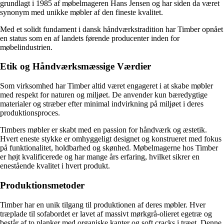
grundlagt i 1985 af møbelmageren Hans Jensen og har siden da været
synonym med unikke møbler af den fineste kvalitet.
Med et solidt fundament i dansk håndværkstradition har Timber opnået
en status som en af landets førende producenter inden for
møbelindustrien.
Etik og Håndværksmæssige Værdier
Som virksomhed har Timber altid været engageret i at skabe møbler
med respekt for naturen og miljøet. De anvender kun bæredygtige
materialer og stræber efter minimal indvirkning på miljøet i deres
produktionsproces.
Timbers møbler er skabt med en passion for håndværk og æstetik.
Hvert eneste stykke er omhyggeligt designet og konstrueret med fokus
på funktionalitet, holdbarhed og skønhed. Møbelmagerne hos Timber
er højt kvalificerede og har mange års erfaring, hvilket sikrer en
enestående kvalitet i hvert produkt.
Produktionsmetoder
Timber har en unik tilgang til produktionen af deres møbler. Hver
træplade til sofabordet er lavet af massivt mørkgrå-olieret egetræ og
består af to planker med organiske kanter og soft cracks i træet. Denne