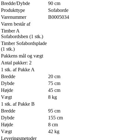
Bredde/Dybde
90 cm
Produkttype
Sofaborde
Varenummer
B0005034
Varen består af
Timber A
Sofabordsben (1 stk.)
Timber Sofabordsplade
(1 stk.)
Pakkens mål og vægt
Antal pakker: 2
1 stk. af Pakke A
Bredde
20 cm
Dybde
75 cm
Højde
45 cm
Vægt
8 kg
1 stk. af Pakke B
Bredde
95 cm
Dybde
155 cm
Højde
8 cm
Vægt
42 kg
Leveringsmetoder