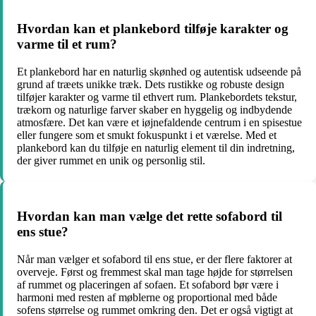
Hvordan kan et plankebord tilføje karakter og
varme til et rum?
Et plankebord har en naturlig skønhed og autentisk udseende på
grund af træets unikke træk. Dets rustikke og robuste design
tilføjer karakter og varme til ethvert rum. Plankebordets tekstur,
trækorn og naturlige farver skaber en hyggelig og indbydende
atmosfære. Det kan være et iøjnefaldende centrum i en spisestue
eller fungere som et smukt fokuspunkt i et værelse. Med et
plankebord kan du tilføje en naturlig element til din indretning,
der giver rummet en unik og personlig stil.
Hvordan kan man vælge det rette sofabord til
ens stue?
Når man vælger et sofabord til ens stue, er der flere faktorer at
overveje. Først og fremmest skal man tage højde for størrelsen
af ​​rummet og placeringen af ​​sofaen. Et sofabord bør være i
harmoni med resten af ​​møblerne og proportional med både
sofens størrelse og rummet omkring den. Det er også vigtigt at