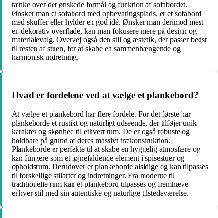
tænke over det ønskede formål og funktion af sofabordet.
Ønsker man et sofabord med opbevaringsplads, er et sofabord
med skuffer eller hylder en god idé. Ønsker man derimod mest
en dekorativ overflade, kan man fokusere mere på design og
materialevalg. Overvej også den stil og æstetik, der passer bedst
til resten af ​​stuen, for at skabe en sammenhængende og
harmonisk indretning.
Hvad er fordelene ved at vælge et plankebord?
At vælge et plankebord har flere fordele. For det første har
plankeborde et rustikt og naturligt udseende, der tilføjer unik
karakter og skønhed til ethvert rum. De er også robuste og
holdbare på grund af deres massivt trækonstruktion.
Plankeborde er perfekte til at skabe en hyggelig atmosfære og
kan fungere som et iøjnefaldende element i spisestuer og
opholdsrum. Derudover er plankeborde alsidige og kan tilpasses
til forskellige stilarter og indretninger. Fra moderne til
traditionelle rum kan et plankebord tilpasses og fremhæve
enhver stil med sin autentiske og naturlige tilstedeværelse.