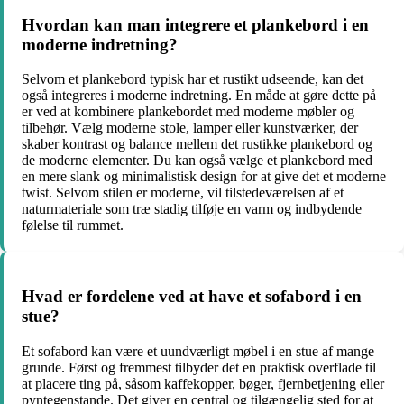
Hvordan kan man integrere et plankebord i en
moderne indretning?
Selvom et plankebord typisk har et rustikt udseende, kan det
også integreres i moderne indretning. En måde at gøre dette på
er ved at kombinere plankebordet med moderne møbler og
tilbehør. Vælg moderne stole, lamper eller kunstværker, der
skaber kontrast og balance mellem det rustikke plankebord og
de moderne elementer. Du kan også vælge et plankebord med
en mere slank og minimalistisk design for at give det et moderne
twist. Selvom stilen er moderne, vil tilstedeværelsen af ​​et
naturmateriale som træ stadig tilføje en varm og indbydende
følelse til rummet.
Hvad er fordelene ved at have et sofabord i en
stue?
Et sofabord kan være et uundværligt møbel i en stue af mange
grunde. Først og fremmest tilbyder det en praktisk overflade til
at placere ting på, såsom kaffekopper, bøger, fjernbetjening eller
pyntegenstande. Det giver en central og tilgængelig sted for at