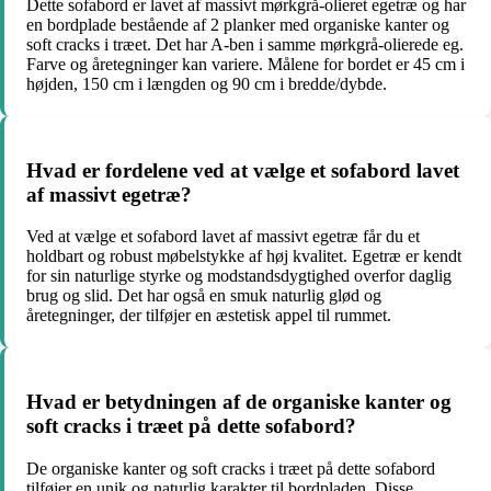
Dette sofabord er lavet af massivt mørkgrå-olieret egetræ og har
en bordplade bestående af 2 planker med organiske kanter og
soft cracks i træet. Det har A-ben i samme mørkgrå-olierede eg.
Farve og åretegninger kan variere. Målene for bordet er 45 cm i
højden, 150 cm i længden og 90 cm i bredde/dybde.
Hvad er fordelene ved at vælge et sofabord lavet
af massivt egetræ?
Ved at vælge et sofabord lavet af massivt egetræ får du et
holdbart og robust møbelstykke af høj kvalitet. Egetræ er kendt
for sin naturlige styrke og modstandsdygtighed overfor daglig
brug og slid. Det har også en smuk naturlig glød og
åretegninger, der tilføjer en æstetisk appel til rummet.
Hvad er betydningen af de organiske kanter og
soft cracks i træet på dette sofabord?
De organiske kanter og soft cracks i træet på dette sofabord
tilføjer en unik og naturlig karakter til bordpladen. Disse