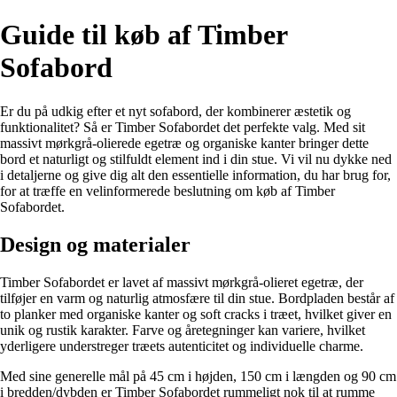
Guide til køb af Timber
Sofabord
Er du på udkig efter et nyt sofabord, der kombinerer æstetik og
funktionalitet? Så er Timber Sofabordet det perfekte valg. Med sit
massivt mørkgrå-olierede egetræ og organiske kanter bringer dette
bord et naturligt og stilfuldt element ind i din stue. Vi vil nu dykke ned
i detaljerne og give dig alt den essentielle information, du har brug for,
for at træffe en velinformerede beslutning om køb af Timber
Sofabordet.
Design og materialer
Timber Sofabordet er lavet af massivt mørkgrå-olieret egetræ, der
tilføjer en varm og naturlig atmosfære til din stue. Bordpladen består af
to planker med organiske kanter og soft cracks i træet, hvilket giver en
unik og rustik karakter. Farve og åretegninger kan variere, hvilket
yderligere understreger træets autenticitet og individuelle charme.
Med sine generelle mål på 45 cm i højden, 150 cm i længden og 90 cm
i bredden/dybden er Timber Sofabordet rummeligt nok til at rumme