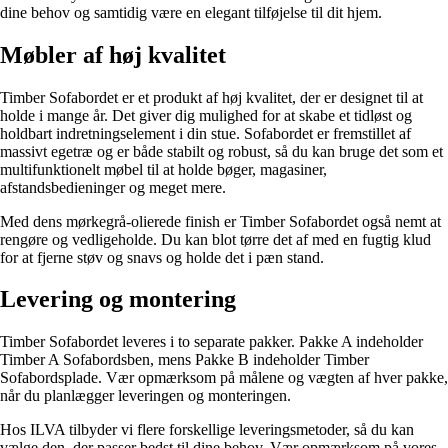
dine behov og samtidig være en elegant tilføjelse til dit hjem.
Møbler af høj kvalitet
Timber Sofabordet er et produkt af høj kvalitet, der er designet til at
holde i mange år. Det giver dig mulighed for at skabe et tidløst og
holdbart indretningselement i din stue. Sofabordet er fremstillet af
massivt egetræ og er både stabilt og robust, så du kan bruge det som et
multifunktionelt møbel til at holde bøger, magasiner,
afstandsbedieninger og meget mere.
Med dens mørkegrå-olierede finish er Timber Sofabordet også nemt at
rengøre og vedligeholde. Du kan blot tørre det af med en fugtig klud
for at fjerne støv og snavs og holde det i pæn stand.
Levering og montering
Timber Sofabordet leveres i to separate pakker. Pakke A indeholder
Timber A Sofabordsben, mens Pakke B indeholder Timber
Sofabordsplade. Vær opmærksom på målene og vægten af ​​hver pakke,
når du planlægger leveringen og monteringen.
Hos ILVA tilbyder vi flere forskellige leveringsmetoder, så du kan
vælge den, der passer bedst til dine behov. Vær opmærksom på vores