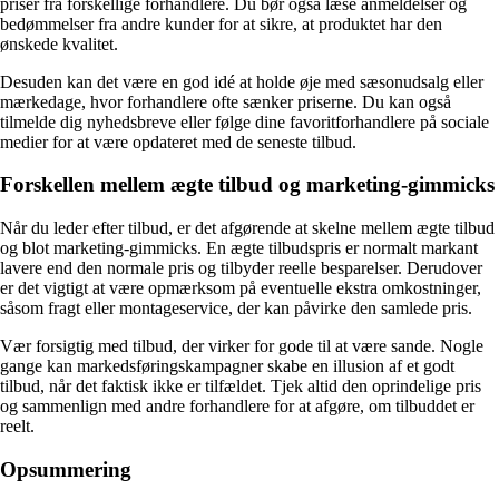
priser fra forskellige forhandlere. Du bør også læse anmeldelser og
bedømmelser fra andre kunder for at sikre, at produktet har den
ønskede kvalitet.
Desuden kan det være en god idé at holde øje med sæsonudsalg eller
mærkedage, hvor forhandlere ofte sænker priserne. Du kan også
tilmelde dig nyhedsbreve eller følge dine favoritforhandlere på sociale
medier for at være opdateret med de seneste tilbud.
Forskellen mellem ægte tilbud og marketing-gimmicks
Når du leder efter tilbud, er det afgørende at skelne mellem ægte tilbud
og blot marketing-gimmicks. En ægte tilbudspris er normalt markant
lavere end den normale pris og tilbyder reelle besparelser. Derudover
er det vigtigt at være opmærksom på eventuelle ekstra omkostninger,
såsom fragt eller montageservice, der kan påvirke den samlede pris.
Vær forsigtig med tilbud, der virker for gode til at være sande. Nogle
gange kan markedsføringskampagner skabe en illusion af et godt
tilbud, når det faktisk ikke er tilfældet. Tjek altid den oprindelige pris
og sammenlign med andre forhandlere for at afgøre, om tilbuddet er
reelt.
Opsummering