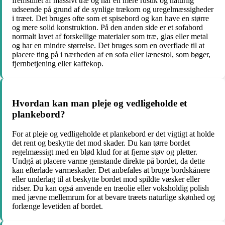
fremstillet af massivt træ og har en mere rustik og naturlig
udseende på grund af de synlige trækorn og uregelmæssigheder
i træet. Det bruges ofte som et spisebord og kan have en større
og mere solid konstruktion. På den anden side er et sofabord
normalt lavet af forskellige materialer som træ, glas eller metal
og har en mindre størrelse. Det bruges som en overflade til at
placere ting på i nærheden af en sofa eller lænestol, som bøger,
fjernbetjening eller kaffekop.
Hvordan kan man pleje og vedligeholde et
plankebord?
For at pleje og vedligeholde et plankebord er det vigtigt at holde
det rent og beskytte det mod skader. Du kan tørre bordet
regelmæssigt med en blød klud for at fjerne støv og pletter.
Undgå at placere varme genstande direkte på bordet, da dette
kan efterlade varmeskader. Det anbefales at bruge bordskånere
eller underlag til at beskytte bordet mod spildte væsker eller
ridser. Du kan også anvende en træolie eller voksholdig polish
med jævne mellemrum for at bevare træets naturlige skønhed og
forlænge levetiden af bordet.