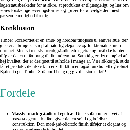
lagerstatusbeskeder for at sikre, at produktet er tilgængeligt, og læs om
vores forskellige leveringsformer og -priser for at vælge den mest
passende mulighed for dig.
Konklusion
Timber Sofabordet er en smuk og holdbar tilføjelse til enhver stue, der
ønsker at bringe et strejf af naturlig elegance og funktionalitet ind i
rummet. Med sit massivt mørkgrå-olierede egetræ og rustikke kanter
tilføjer det et unikt præg til din indretning. Samtidig er det et møbel af
høj kvalitet, der er designet til at holde i mange år. Vær sikker på, at du
får et produkt, der ikke kun er stilfuldt, men også funktionelt og robust.
Køb dit eget Timber Sofabord i dag og giv din stue et løft!
Fordele
Massivt mørkgrå-olieret egetræ
: Dette sofabord er lavet af
massivt egetræ, hvilket giver det en solid og holdbar
konstruktion. Den mørkgrå-olierede finish tilføjer et elegant og
moderne udseende til bordet.