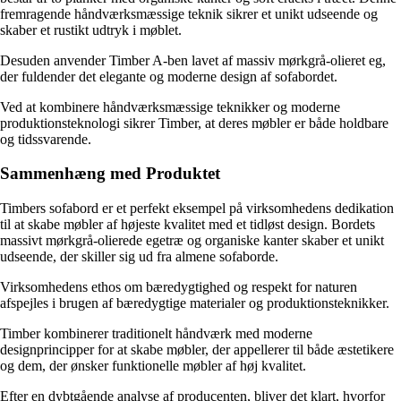
fremragende håndværksmæssige teknik sikrer et unikt udseende og
skaber et rustikt udtryk i møblet.
Desuden anvender Timber A-ben lavet af massiv mørkgrå-olieret eg,
der fuldender det elegante og moderne design af sofabordet.
Ved at kombinere håndværksmæssige teknikker og moderne
produktionsteknologi sikrer Timber, at deres møbler er både holdbare
og tidssvarende.
Sammenhæng med Produktet
Timbers sofabord er et perfekt eksempel på virksomhedens dedikation
til at skabe møbler af højeste kvalitet med et tidløst design. Bordets
massivt mørkgrå-olierede egetræ og organiske kanter skaber et unikt
udseende, der skiller sig ud fra almene sofaborde.
Virksomhedens ethos om bæredygtighed og respekt for naturen
afspejles i brugen af bæredygtige materialer og produktionsteknikker.
Timber kombinerer traditionelt håndværk med moderne
designprincipper for at skabe møbler, der appellerer til både æstetikere
og dem, der ønsker funktionelle møbler af høj kvalitet.
Efter en dybtgående analyse af producenten, bliver det klart, hvorfor