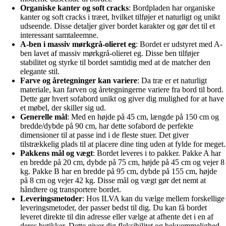
Organiske kanter og soft cracks
: Bordpladen har organiske
kanter og soft cracks i træet, hvilket tilføjer et naturligt og unikt
udseende. Disse detaljer giver bordet karakter og gør det til et
interessant samtaleemne.
A-ben i massiv mørkgrå-olieret eg
: Bordet er udstyret med A-
ben lavet af massiv mørkgrå-olieret eg. Disse ben tilføjer
stabilitet og styrke til bordet samtidig med at de matcher den
elegante stil.
Farve og åretegninger kan variere
: Da træ er et naturligt
materiale, kan farven og åretegningerne variere fra bord til bord.
Dette gør hvert sofabord unikt og giver dig mulighed for at have
et møbel, der skiller sig ud.
Generelle mål
: Med en højde på 45 cm, længde på 150 cm og
bredde/dybde på 90 cm, har dette sofabord de perfekte
dimensioner til at passe ind i de fleste stuer. Det giver
tilstrækkelig plads til at placere dine ting uden at fylde for meget.
Pakkens mål og vægt
: Bordet leveres i to pakker. Pakke A har
en bredde på 20 cm, dybde på 75 cm, højde på 45 cm og vejer 8
kg. Pakke B har en bredde på 95 cm, dybde på 155 cm, højde
på 8 cm og vejer 42 kg. Disse mål og vægt gør det nemt at
håndtere og transportere bordet.
Leveringsmetoder
: Hos ILVA kan du vælge mellem forskellige
leveringsmetoder, der passer bedst til dig. Du kan få bordet
leveret direkte til din adresse eller vælge at afhente det i en af
deres butikker. Dette giver dig fleksibilitet og bekvemmelighed