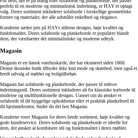
For dem, der er på udkig efter sofaborde og plankeborde, der passer
perfekt til en moderne og minimalistisk indretning, er HAY et oplagt
valg. Deres sortiment inkluderer sofaborde i forskellige geometriske
former og materialer, der alle udstråler enkelhed og elegance.
Kunderne sætter pris på HAYs stilrene designs, høje kvalitet og
funktionalitet. Deres sofaborde og plankeborde er populære blandt
dem, der værdsætter det minimalistiske og moderne udtryk.
Magasin
Magasin er en dansk varehuskæde, der har eksisteret siden 1868.
Denne ikoniske butik tilbyder ikke kun mode og skønhed, men også et
bredt udvalg af møbler og boligtilbehør.
Magasin har sofaborde og plankeborde, der passer til enhver
indretningsstil. Deres sortiment inkluderer alt fra klassiske træborde til
moderne og multifunktionelle designs. Uanset om du ønsker et
sofaborde til dit hyggelige opholdsstue eller et praktisk plankebord til
dit hjemmekontor, finder du det hos Magasin.
Kunderne roser Magasin for deres brede sortiment, høje kvalitet og
gode kundeservice. Deres sofaborde og plankeborde er ideelle for
dem, der ønsker at kombinere stil og funktionalitet i deres møbler.