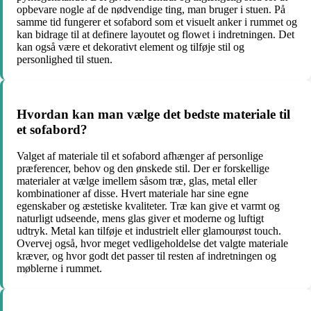
opbevare nogle af de nødvendige ting, man bruger i stuen. På
samme tid fungerer et sofabord som et visuelt anker i rummet og
kan bidrage til at definere layoutet og flowet i indretningen. Det
kan også være et dekorativt element og tilføje stil og
personlighed til stuen.
Hvordan kan man vælge det bedste materiale til
et sofabord?
Valget af materiale til et sofabord afhænger af personlige
præferencer, behov og den ønskede stil. Der er forskellige
materialer at vælge imellem såsom træ, glas, metal eller
kombinationer af disse. Hvert materiale har sine egne
egenskaber og æstetiske kvaliteter. Træ kan give et varmt og
naturligt udseende, mens glas giver et moderne og luftigt
udtryk. Metal kan tilføje et industrielt eller glamourøst touch.
Overvej også, hvor meget vedligeholdelse det valgte materiale
kræver, og hvor godt det passer til resten af indretningen og
møblerne i rummet.