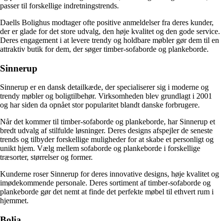
passer til forskellige indretningstrends.
Daells Bolighus modtager ofte positive anmeldelser fra deres kunder,
der er glade for det store udvalg, den høje kvalitet og den gode service.
Deres engagement i at levere trendy og holdbare møbler gør dem til en
attraktiv butik for dem, der søger timber-sofaborde og plankeborde.
Sinnerup
Sinnerup er en dansk detailkæde, der specialiserer sig i moderne og
trendy møbler og boligtilbehør. Virksomheden blev grundlagt i 2001
og har siden da opnået stor popularitet blandt danske forbrugere.
Når det kommer til timber-sofaborde og plankeborde, har Sinnerup et
bredt udvalg af stilfulde løsninger. Deres designs afspejler de seneste
trends og tilbyder forskellige muligheder for at skabe et personligt og
unikt hjem. Vælg mellem sofaborde og plankeborde i forskellige
træsorter, størrelser og former.
Kunderne roser Sinnerup for deres innovative designs, høje kvalitet og
imødekommende personale. Deres sortiment af timber-sofaborde og
plankeborde gør det nemt at finde det perfekte møbel til ethvert rum i
hjemmet.
Bolia