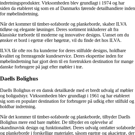
indretningsprodukter. Virksomheden blev grundlagt i 1974 og har
siden da etableret sig som en af Danmarks førende detailhandlere inden
for møbelindretning.
Når det kommer til timber-sofaborde og plankeborde, skaber ILVA
tidløse og elegante løsninger. Deres sortiment inkluderer alt fra
klassiske træborde til moderne og innovative designs. Uanset om du
ønsker et bord i egetræ eller bøgetræ, vil du finde det hos ILVA.
ILVA får ofte ros fra kunderne for deres stilfulde designs, holdbare
kvalitet og fremragende kundeservice. Deres ekspertise inden for
møbelindretning har gjort dem til en foretrukken destination for mange
danske forbrugere på jagt efter møbler i træ.
Daells Bolighus
Daells Bolighus er en dansk detailkæde med et bredt udvalg af møbler
og boligudstyr. Virksomheden blev grundlagt i 1961 og har etableret
sig som en populær destination for forbrugere på udkig efter stilfuld og
holdbar indretning.
Når det kommer til timber-sofaborde og plankeborde, tilbyder Daells
Bolighus mere end bare møbler. De tilbyder en oplevelse af
skandinavisk design og funktionalitet. Deres udvalg omfatter sofaborde
og plankeborde i forskellige materialer, såsom egetræ og akacietræ, der