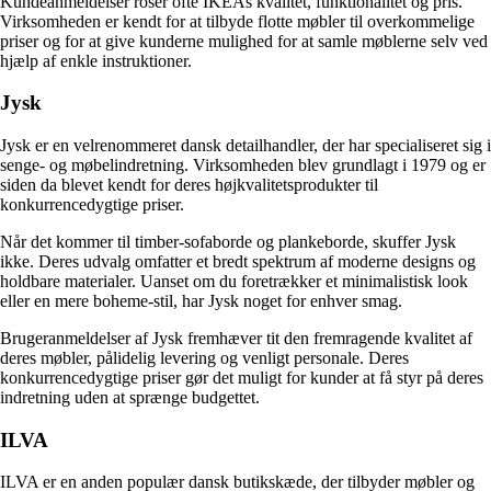
Kundeanmeldelser roser ofte IKEAs kvalitet, funktionalitet og pris.
Virksomheden er kendt for at tilbyde flotte møbler til overkommelige
priser og for at give kunderne mulighed for at samle møblerne selv ved
hjælp af enkle instruktioner.
Jysk
Jysk er en velrenommeret dansk detailhandler, der har specialiseret sig i
senge- og møbelindretning. Virksomheden blev grundlagt i 1979 og er
siden da blevet kendt for deres højkvalitetsprodukter til
konkurrencedygtige priser.
Når det kommer til timber-sofaborde og plankeborde, skuffer Jysk
ikke. Deres udvalg omfatter et bredt spektrum af moderne designs og
holdbare materialer. Uanset om du foretrækker et minimalistisk look
eller en mere boheme-stil, har Jysk noget for enhver smag.
Brugeranmeldelser af Jysk fremhæver tit den fremragende kvalitet af
deres møbler, pålidelig levering og venligt personale. Deres
konkurrencedygtige priser gør det muligt for kunder at få styr på deres
indretning uden at sprænge budgettet.
ILVA
ILVA er en anden populær dansk butikskæde, der tilbyder møbler og