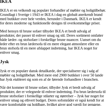
IKEA
IKEA er en velkendt og populær forhandler af møbler og boligtilbehør.
Grundlagt i Sverige i 1943 er IKEA i dag en globalt anerkendt brand
med butikker over hele verden, herunder i Danmark. IKEA er kendt
for deres moderne og funktionelle designs til overkommelige priser.
Med hensyn til brune sofaer tilbyder IKEA et bredt udvalg af
produkter, der passer til enhver smag og stil. Deres sortiment omfatter
både læder- og stofsofaer i forskellige brune nuancer. Uanset om du
leder efter en brun lædersofa til en mere elegant atmosfære eller en
brun stofsofa til en mere afslappet indretning, har IKEA noget for
enhver smag.
Jysk
Jysk er en populær dansk detailkæde, der specialiserer sig i salg af
møbler og boligtilbehør. Med mere end 2900 butikker i over 50 lande
har Jysk etableret sig som en af de førende forhandlere i branchen.
Når det kommer til brune sofaer, tilbyder Jysk et bredt udvalg af
produkter, der er velegnede til enhver indretning. Fra brun lædersofa til
brune stofsofaer i forskellige stilarter og størrelser – Jysk har noget for
enhver smag og ethvert budget. Deres sofområder er også kendt for at
være komfortable og holdbare, hvilket giver god værdi for pengene.