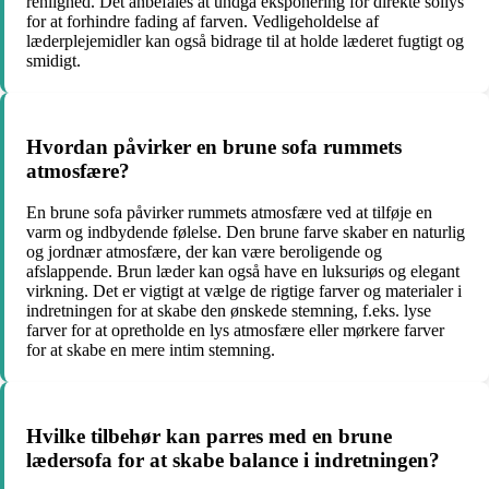
renlighed. Det anbefales at undgå eksponering for direkte sollys
for at forhindre fading af farven. Vedligeholdelse af
læderplejemidler kan også bidrage til at holde læderet fugtigt og
smidigt.
Hvordan påvirker en brune sofa rummets
atmosfære?
En brune sofa påvirker rummets atmosfære ved at tilføje en
varm og indbydende følelse. Den brune farve skaber en naturlig
og jordnær atmosfære, der kan være beroligende og
afslappende. Brun læder kan også have en luksuriøs og elegant
virkning. Det er vigtigt at vælge de rigtige farver og materialer i
indretningen for at skabe den ønskede stemning, f.eks. lyse
farver for at opretholde en lys atmosfære eller mørkere farver
for at skabe en mere intim stemning.
Hvilke tilbehør kan parres med en brune
lædersofa for at skabe balance i indretningen?