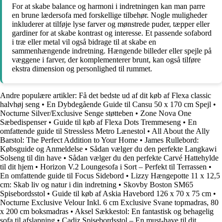
For at skabe balance og harmoni i indretningen kan man parre
en brune lædersofa med forskellige tilbehør. Nogle muligheder
inkluderer at tilføje lyse farver og mønstrede puder, tæpper eller
gardiner for at skabe kontrast og interesse. Et passende sofabord
i træ eller metal vil også bidrage til at skabe en
sammenhængende indretning. Hængende billeder eller spejle på
væggene i farver, der komplementerer brunt, kan også tilføre
ekstra dimension og personlighed til rummet.
Andre populære artikler:
Få det bedste ud af dit køb af Flexa classic
halvhøj seng
•
En Dybdegående Guide til Cansu 50 x 170 cm Spejl
•
Nocturne Silver/Exclusive Senge støtteben
•
Zone Nova One
Sæbedispenser
•
Guide til køb af Flexa Dots Tremmeseng
•
En
omfattende guide til Stressless Metro Lænestol
•
All About the Ally
Barstol: The Perfect Addition to Your Home
•
James Rullebord:
Købsguide og Anmeldelse
•
Sådan vælger du den perfekte Langkawi
Solseng til din have
•
Sådan vælger du den perfekte Carvé Hattehylde
til dit hjem
•
Horizon V.2 Loungesofa i Sort – Perfekt til Terrassen
•
En omfattende guide til Focus Sidebord
•
Lizzy Hængepotte 11 x 12,5
cm: Skab liv og natur i din indretning
•
Skovby Boston SM65
Spisebordsstol
•
Guide til køb af Askia Havebord 126 x 70 x 75 cm
•
Nocturne Exclusive Velour Inkl. 6 cm Exclusive Svane topmadras, 80
x 200 cm boksmadras
•
Aksel Sækkestol: En fantastisk og behagelig
sofa til afslapning
•
Cadiz Spisebordsstol – En must-have til dit