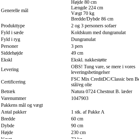
Højde 80 cm
Længde 224 cm
Generelle mål
Vægt 70 kg
Bredde/Dybde 86 cm
Produkttype
2 og 3 personers sofaer
Fyld i sæde
Koldskum med dungranulat
Fyld i ryg
Dungranulat
Personer
3 pers
Siddehøjde
49 cm
Ekskl
Ekskl. nakkestøtte
OBS! Tung vare, se mere i vores
Levering
leveringsbetingelser
FSC Mix CreditDC/Classic ben Be
Certificering
stål/eg olie
Betræk
Natura 0724 Chestnut B. læder
Varenummer
1047903
Pakkens mål og vægt
Antal pakker
1 stk. af Pakke A
Bredde
60 cm
Dybde
90 cm
Højde
230 cm