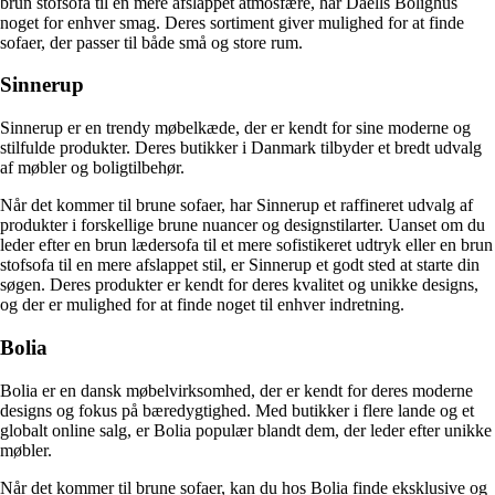
brun stofsofa til en mere afslappet atmosfære, har Daells Bolighus
noget for enhver smag. Deres sortiment giver mulighed for at finde
sofaer, der passer til både små og store rum.
Sinnerup
Sinnerup er en trendy møbelkæde, der er kendt for sine moderne og
stilfulde produkter. Deres butikker i Danmark tilbyder et bredt udvalg
af møbler og boligtilbehør.
Når det kommer til brune sofaer, har Sinnerup et raffineret udvalg af
produkter i forskellige brune nuancer og designstilarter. Uanset om du
leder efter en brun lædersofa til et mere sofistikeret udtryk eller en brun
stofsofa til en mere afslappet stil, er Sinnerup et godt sted at starte din
søgen. Deres produkter er kendt for deres kvalitet og unikke designs,
og der er mulighed for at finde noget til enhver indretning.
Bolia
Bolia er en dansk møbelvirksomhed, der er kendt for deres moderne
designs og fokus på bæredygtighed. Med butikker i flere lande og et
globalt online salg, er Bolia populær blandt dem, der leder efter unikke
møbler.
Når det kommer til brune sofaer, kan du hos Bolia finde eksklusive og