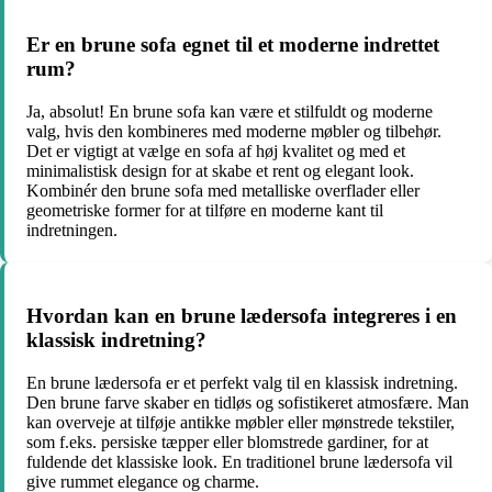
Er en brune sofa egnet til et moderne indrettet
rum?
Ja, absolut! En brune sofa kan være et stilfuldt og moderne
valg, hvis den kombineres med moderne møbler og tilbehør.
Det er vigtigt at vælge en sofa af høj kvalitet og med et
minimalistisk design for at skabe et rent og elegant look.
Kombinér den brune sofa med metalliske overflader eller
geometriske former for at tilføre en moderne kant til
indretningen.
Hvordan kan en brune lædersofa integreres i en
klassisk indretning?
En brune lædersofa er et perfekt valg til en klassisk indretning.
Den brune farve skaber en tidløs og sofistikeret atmosfære. Man
kan overveje at tilføje antikke møbler eller mønstrede tekstiler,
som f.eks. persiske tæpper eller blomstrede gardiner, for at
fuldende det klassiske look. En traditionel brune lædersofa vil
give rummet elegance og charme.