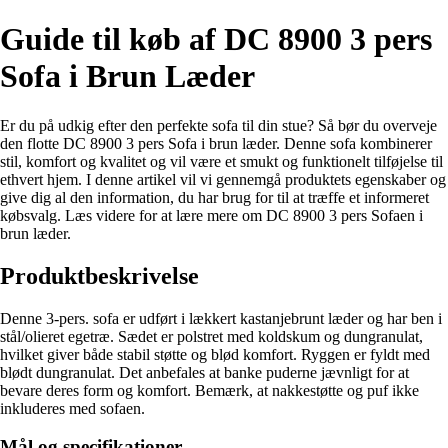
Guide til køb af DC 8900 3 pers
Sofa i Brun Læder
Er du på udkig efter den perfekte sofa til din stue? Så bør du overveje
den flotte DC 8900 3 pers Sofa i brun læder. Denne sofa kombinerer
stil, komfort og kvalitet og vil være et smukt og funktionelt tilføjelse til
ethvert hjem. I denne artikel vil vi gennemgå produktets egenskaber og
give dig al den information, du har brug for til at træffe et informeret
købsvalg. Læs videre for at lære mere om DC 8900 3 pers Sofaen i
brun læder.
Produktbeskrivelse
Denne 3-pers. sofa er udført i lækkert kastanjebrunt læder og har ben i
stål/olieret egetræ. Sædet er polstret med koldskum og dungranulat,
hvilket giver både stabil støtte og blød komfort. Ryggen er fyldt med
blødt dungranulat. Det anbefales at banke puderne jævnligt for at
bevare deres form og komfort. Bemærk, at nakkestøtte og puf ikke
inkluderes med sofaen.
Mål og specifikationer