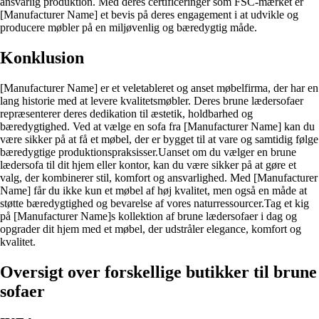
ansvarlig produktion. Med deres certificeringer som FSC-mærket er
[Manufacturer Name] et bevis på deres engagement i at udvikle og
producere møbler på en miljøvenlig og bæredygtig måde.
Konklusion
[Manufacturer Name] er et veletableret og anset møbelfirma, der har en
lang historie med at levere kvalitetsmøbler. Deres brune lædersofaer
repræsenterer deres dedikation til æstetik, holdbarhed og
bæredygtighed. Ved at vælge en sofa fra [Manufacturer Name] kan du
være sikker på at få et møbel, der er bygget til at vare og samtidig følge
bæredygtige produktionspraksisser.Uanset om du vælger en brune
lædersofa til dit hjem eller kontor, kan du være sikker på at gøre et
valg, der kombinerer stil, komfort og ansvarlighed. Med [Manufacturer
Name] får du ikke kun et møbel af høj kvalitet, men også en måde at
støtte bæredygtighed og bevarelse af vores naturressourcer.Tag et kig
på [Manufacturer Name]s kollektion af brune lædersofaer i dag og
opgrader dit hjem med et møbel, der udstråler elegance, komfort og
kvalitet.
Oversigt over forskellige butikker til brune
sofaer