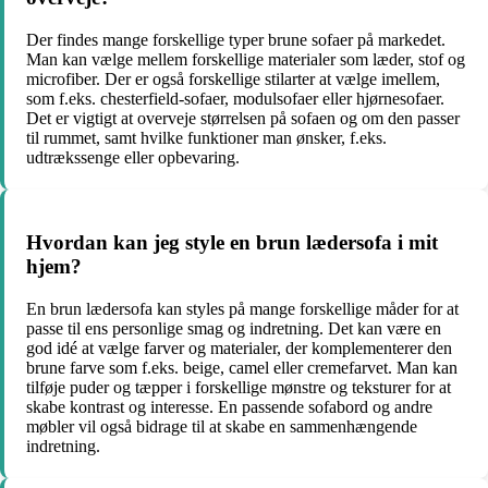
Der findes mange forskellige typer brune sofaer på markedet.
Man kan vælge mellem forskellige materialer som læder, stof og
microfiber. Der er også forskellige stilarter at vælge imellem,
som f.eks. chesterfield-sofaer, modulsofaer eller hjørnesofaer.
Det er vigtigt at overveje størrelsen på sofaen og om den passer
til rummet, samt hvilke funktioner man ønsker, f.eks.
udtrækssenge eller opbevaring.
Hvordan kan jeg style en brun lædersofa i mit
hjem?
En brun lædersofa kan styles på mange forskellige måder for at
passe til ens personlige smag og indretning. Det kan være en
god idé at vælge farver og materialer, der komplementerer den
brune farve som f.eks. beige, camel eller cremefarvet. Man kan
tilføje puder og tæpper i forskellige mønstre og teksturer for at
skabe kontrast og interesse. En passende sofabord og andre
møbler vil også bidrage til at skabe en sammenhængende
indretning.