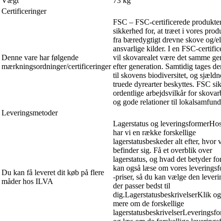
Vægt
73 kg
Certificeringer
FSC – FSC-certificerede produkter
sikkerhed for, at træet i vores prod
fra bæredygtigt drevne skove og/el
ansvarlige kilder. I en FSC-certific
Denne vare har følgende
vil skovarealet være det samme ge
mærkningsordninger/certificeringer
efter generation. Samtidig tages d
til skovens biodiversitet, og sjæld
truede dyrearter beskyttes. FSC si
ordentlige arbejdsvilkår for skova
og gode relationer til lokalsamfun
Leveringsmetoder
Lagerstatus og leveringsformerHo
har vi en række forskellige
lagerstatusbeskeder alt efter, hvor 
befinder sig. Få et overblik over
lagerstatus, og hvad det betyder fo
kan også læse om vores leverings
Du kan få leveret dit køb på flere
-priser, så du kan vælge den lever
måder hos ILVA
der passer bedst til
dig.LagerstatusbeskrivelserKlik og
mere om de forskellige
lagerstatusbeskrivelserLeveringsf