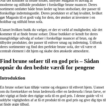
Når det kommer til brune sofaer, tilbyder Magasin et udvalg af
moderne og stilfulde produkter i forskellige brune nuancer. Deres
sortiment omfatter både brun læder og brun stofsofaer, der passer til
forskellige indretningsstile. Deres produkter er af høj kvalitet, hvilket
gør Magasin til et godt valg for dem, der ønsker at investere i en
holdbar og stilfuld brun sofa.
Uanset hvilken butik du vælger, er der et væld af muligheder, når det
kommer til at finde brune sofaer. Disse butikker er kendt for deres
mangfoldige udvalg af sofaer i forskellige nuancer af brun, og de
tilbyder produkter, der passer til enhver smag og indretning. Udforsk
deres sortimenter og find den perfekte brune sofa, der vil være et
centralt element i dit hjem og skabe den ønskede atmosfære.
Find brune sofaer til en god pris – Sådan
opnår du den bedste værdi for pengene
Introduktion
En brune sofaer kan tilføje varme og elegance til ethvert hjem. Uanset
om du foretrækker en brun lædersofa eller en lædersofa i brun farve, er
det vigtigt at finde den rigtige sofa til en god pris. I denne guide vil vi
uddybe vigtigheden af ​​at få et produkt til en god pris og give dig tips til
at finde ægte tilbud.