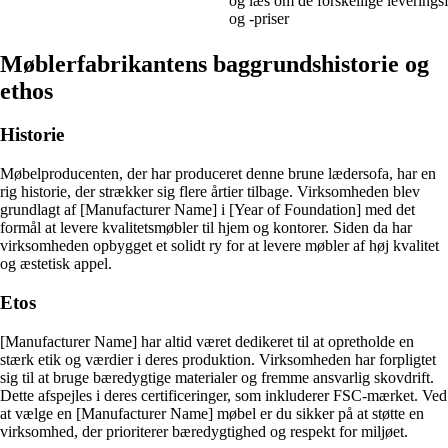
og læs om de forskellige leverings
og -priser
Møblerfabrikantens baggrundshistorie og
ethos
Historie
Møbelproducenten, der har produceret denne brune lædersofa, har en
rig historie, der strækker sig flere årtier tilbage. Virksomheden blev
grundlagt af [Manufacturer Name] i [Year of Foundation] med det
formål at levere kvalitetsmøbler til hjem og kontorer. Siden da har
virksomheden opbygget et solidt ry for at levere møbler af høj kvalitet
og æstetisk appel.
Etos
[Manufacturer Name] har altid været dedikeret til at opretholde en
stærk etik og værdier i deres produktion. Virksomheden har forpligtet
sig til at bruge bæredygtige materialer og fremme ansvarlig skovdrift.
Dette afspejles i deres certificeringer, som inkluderer FSC-mærket. Ved
at vælge en [Manufacturer Name] møbel er du sikker på at støtte en
virksomhed, der prioriterer bæredygtighed og respekt for miljøet.