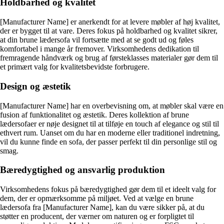
Holdbarhed og kvalitet
[Manufacturer Name] er anerkendt for at levere møbler af høj kvalitet,
der er bygget til at vare. Deres fokus på holdbarhed og kvalitet sikrer,
at din brune lædersofa vil fortsætte med at se godt ud og føles
komfortabel i mange år fremover. Virksomhedens dedikation til
fremragende håndværk og brug af førsteklasses materialer gør dem til
et primært valg for kvalitetsbevidste forbrugere.
Design og æstetik
[Manufacturer Name] har en overbevisning om, at møbler skal være en
fusion af funktionalitet og æstetik. Deres kollektion af brune
lædersofaer er nøje designet til at tilføje en touch af elegance og stil til
ethvert rum. Uanset om du har en moderne eller traditionel indretning,
vil du kunne finde en sofa, der passer perfekt til din personlige stil og
smag.
Bæredygtighed og ansvarlig produktion
Virksomhedens fokus på bæredygtighed gør dem til et ideelt valg for
dem, der er opmærksomme på miljøet. Ved at vælge en brune
lædersofa fra [Manufacturer Name], kan du være sikker på, at du
støtter en producent, der værner om naturen og er forpligtet til