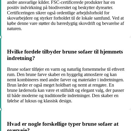
andre ansvarlige kilder. FSC-certificerede produkter har en
positiv indvirkning på biodiversitet og beskytter dyrearter.
Certificeringen sikrer også ordentlige arbejdsforhold for
skovarbejdere og styrker forholdet til de lokale samfund. Ved at
købe denne vare støtter du bæredygtig skovdrift og bevarelse af
naturen.
Hvilke fordele tilbyder brune sofaer til hjemmets
indretning?
Brune sofaer tilføjer en varm og naturlig fornemmelse til ethvert
rum. Den brune farve skaber en hyggelig atmosfære og kan
nemt kombineres med andre farver og materialer i indretningen.
Brun læder er også meget holdbart og nemt at rengøre. En
brune lædersofa kan være et stilfuldt og elegant valg, der passer
til både moderne og traditionelle indretninger. Den skaber en
følelse af luksus og klassisk design.
Hvad er nogle forskellige typer brune sofaer at
overveje?