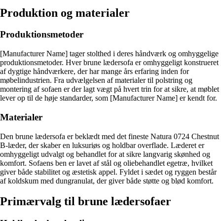
Produktion og materialer
Produktionsmetoder
[Manufacturer Name] tager stolthed i deres håndværk og omhyggelige
produktionsmetoder. Hver brune lædersofa er omhyggeligt konstrueret
af dygtige håndværkere, der har mange års erfaring inden for
møbelindustrien. Fra udvælgelsen af materialer til polstring og
montering af sofaen er der lagt vægt på hvert trin for at sikre, at møblet
lever op til de høje standarder, som [Manufacturer Name] er kendt for.
Materialer
Den brune lædersofa er beklædt med det fineste Natura 0724 Chestnut
B-læder, der skaber en luksuriøs og holdbar overflade. Læderet er
omhyggeligt udvalgt og behandlet for at sikre langvarig skønhed og
komfort. Sofaens ben er lavet af stål og oliebehandlet egetræ, hvilket
giver både stabilitet og æstetisk appel. Fyldet i sædet og ryggen består
af koldskum med dungranulat, der giver både støtte og blød komfort.
Primærvalg til brune lædersofaer