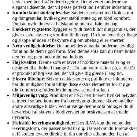
læder med ben i stål/olieret egetræ. Det giver et moderne og
elegant udseende, der vil passe perfekt ind i enhver indretning.
Komfortabel siddeoplevelse
: Sædet er polstret med koldskum
og dungranulat, hvilket giver stabil støtte og en blød komfort.
Du kan nyde timevis af afslapning uden at føle ubehag.
Lækkert rygstøtte
: Ryggen er fyldt med blødt dungranulat, der
giver ekstra støtte og komfort til din ryg. Du kan læne dig tilbage
og slappe af uden at bekymre dig om ubehag eller smerter.
Nem vedligeholdelse
: Det anbefales at banke puderne jævnligt
for at holde dem i god form. Med denne sofa kan du nemt holde
den ren og pæn med minimal indsats.
Høj kvalitet
: Denne sofa er lavet af holdbare materialer og er
designet til at holde i mange år. Du kan være sikker på, at du får
et produkt af høj kvalitet, der vil give dig glæde i lang tid.
Ekstra tilbehør
: Selvom nakkestøtte og puf ikke er inkluderet,
har du mulighed for at tilføje disse ekstra elementer for at øge
din komfort og fuldende din oplevelse med sofaen.
Miljøvenligt valg
: Produktet er FSC-certificeret, hvilket betyder,
at træet i sofaen kommer fra bæredygtigt drevne skove og/eller
andre ansvarlige kilder. Ved at vælge denne sofa bidrager du til
bevarelsen af ​​skovens biodiversitet og beskyttelsen af ​​truede
dyrearter.
Fleksible leveringsmuligheder
: Hos ILVA kan du vælge den
leveringsform, der passer bedst til dig. Uanset om du foretrækker
at få sofaen leveret direkte til din dør eller afhente den i en af ​​