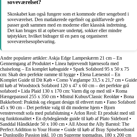
soveværelset?
Skoskabet kan også fungere som et kommode eller sengebord i
soveværelset. Den matlakerede egefinér og guldfarvede greb
passer godt sammen med en moderne eller klassisk indretning.
Det kan bruges til at opbevare undertøj, sokker eller mindre
tøjstykker, hvilket bidrager til en pæn og organiseret
soveværelsesopbevaring.
Andre populære artikler:
Askja Edge Lampeskærm 21 cm – En
Gennemgang af Produktet
•
Linea højrevendt hjørnesofa med
chaiselong – En komplet købsguide
•
Spark Sofabord 95 x 50 x 75
cm: Skab den perfekte ramme til hygge
•
Elena Lænestol – En
Komplet Guide til Dit Køb
•
Como Væglampe 33,5 x 21,7 cm
•
Guide
til køb af Woodstock Sofabord 120 x 47 x 60 cm – det perfekte grå
sofabord
•
Lida Plaid 130 x 170 cm: Varm dig op med stil
•
Roma
Hængeparasol 255 x 350 cm
•
Mistral Kubus/Classic Reoldør
•
Bona
Bakkebord: Praktisk og elegant design til ethvert rum
•
Fano Sofabord
45 x 90 cm – Det perfekte valg til dit moderne hjem
•
Bjorn
venstrevendt sofa med pufafslutning
•
Arlon Reol: Et produkt med stil
og funktionalitet
•
En dybdegående guide til køb af Plato Sidebord
•
Sanddal Håndklæde 50 x 100 cm
•
All About the Ally Barstol: The
Perfect Addition to Your Home
•
Guide til køb af Bray Spisebordsstol
•
Dunlopillo Passion inkl. 10 cm Supreme topmadras, 180 x 200 cm