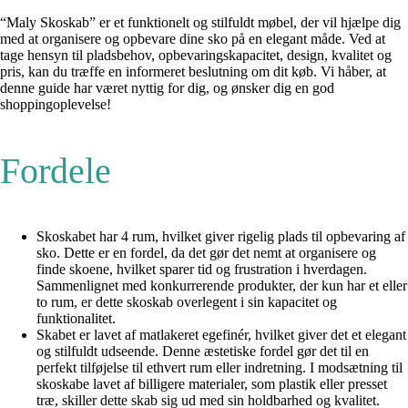
“Maly Skoskab” er et funktionelt og stilfuldt møbel, der vil hjælpe dig
med at organisere og opbevare dine sko på en elegant måde. Ved at
tage hensyn til pladsbehov, opbevaringskapacitet, design, kvalitet og
pris, kan du træffe en informeret beslutning om dit køb. Vi håber, at
denne guide har været nyttig for dig, og ønsker dig en god
shoppingoplevelse!
Fordele
Skoskabet har 4 rum, hvilket giver rigelig plads til opbevaring af
sko. Dette er en fordel, da det gør det nemt at organisere og
finde skoene, hvilket sparer tid og frustration i hverdagen.
Sammenlignet med konkurrerende produkter, der kun har et eller
to rum, er dette skoskab overlegent i sin kapacitet og
funktionalitet.
Skabet er lavet af matlakeret egefinér, hvilket giver det et elegant
og stilfuldt udseende. Denne æstetiske fordel gør det til en
perfekt tilføjelse til ethvert rum eller indretning. I modsætning til
skoskabe lavet af billigere materialer, som plastik eller presset
træ, skiller dette skab sig ud med sin holdbarhed og kvalitet.