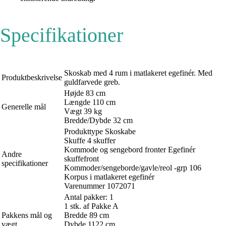
Specifikationer
Skoskab med 4 rum i matlakeret egefinér. Med
Produktbeskrivelse
guldfarvede greb.
Højde 83 cm
Længde 110 cm
Generelle mål
Vægt 39 kg
Bredde/Dybde 32 cm
Produkttype Skoskabe
Skuffe 4 skuffer
Kommode og sengebord fronter Egefinér
Andre
skuffefront
specifikationer
Kommoder/sengeborde/gavle/reol -grp 106
Korpus i matlakeret egefinér
Varenummer 1072071
Antal pakker: 1
1 stk. af Pakke A
Pakkens mål og
Bredde 89 cm
vægt
Dybde 1122 cm