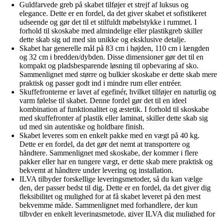
Guldfarvede greb på skabet tilføjer et strejf af luksus og
elegance. Dette er en fordel, da det giver skabet et sofistikeret
udseende og gør det til et stilfuldt møbelstykke i rummet. I
forhold til skoskabe med almindelige eller plastikgreb skiller
dette skab sig ud med sin unikke og eksklusive detalje.
Skabet har generelle mål på 83 cm i højden, 110 cm i længden
og 32 cm i bredden/dybden. Disse dimensioner gør det til en
kompakt og pladsbesparende løsning til opbevaring af sko.
Sammenlignet med større og bulkier skoskabe er dette skab mere
praktisk og passer godt ind i mindre rum eller entréer.
Skuffefronterne er lavet af egefinér, hvilket tilføjer en naturlig og
varm følelse til skabet. Denne fordel gør det til en ideel
kombination af funktionalitet og æstetik. I forhold til skoskabe
med skuffefronter af plastik eller laminat, skiller dette skab sig
ud med sin autentiske og holdbare finish.
Skabet leveres som en enkelt pakke med en vægt på 40 kg.
Dette er en fordel, da det gør det nemt at transportere og
håndtere. Sammenlignet med skoskabe, der kommer i flere
pakker eller har en tungere vægt, er dette skab mere praktisk og
bekvemt at håndtere under levering og installation.
ILVA tilbyder forskellige leveringsmetoder, så du kan vælge
den, der passer bedst til dig. Dette er en fordel, da det giver dig
fleksibilitet og mulighed for at få skabet leveret på den mest
bekvemme måde. Sammenlignet med forhandlere, der kun
tilbyder en enkelt leveringsmetode, giver ILVA dig mulighed for