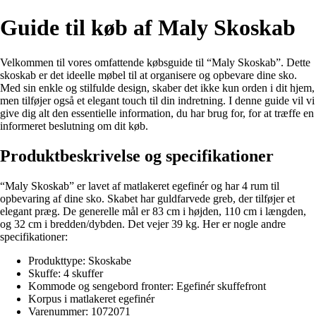
Guide til køb af Maly Skoskab
Velkommen til vores omfattende købsguide til “Maly Skoskab”. Dette
skoskab er det ideelle møbel til at organisere og opbevare dine sko.
Med sin enkle og stilfulde design, skaber det ikke kun orden i dit hjem,
men tilføjer også et elegant touch til din indretning. I denne guide vil vi
give dig alt den essentielle information, du har brug for, for at træffe en
informeret beslutning om dit køb.
Produktbeskrivelse og specifikationer
“Maly Skoskab” er lavet af matlakeret egefinér og har 4 rum til
opbevaring af dine sko. Skabet har guldfarvede greb, der tilføjer et
elegant præg. De generelle mål er 83 cm i højden, 110 cm i længden,
og 32 cm i bredden/dybden. Det vejer 39 kg. Her er nogle andre
specifikationer:
Produkttype: Skoskabe
Skuffe: 4 skuffer
Kommode og sengebord fronter: Egefinér skuffefront
Korpus i matlakeret egefinér
Varenummer: 1072071