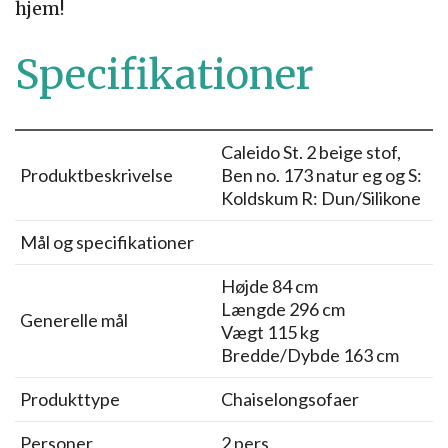
hjem!
Specifikationer
Caleido St. 2 beige stof,
Produktbeskrivelse
Ben no. 173 natur eg og S:
Koldskum R: Dun/Silikone
Mål og specifikationer
Højde 84 cm
Længde 296 cm
Generelle mål
Vægt 115 kg
Bredde/Dybde 163 cm
Produkttype
Chaiselongsofaer
Personer
2 pers.