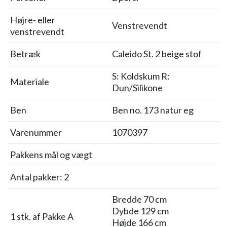
Højre- eller
Venstrevendt
venstrevendt
Betræk
Caleido St. 2 beige stof
S: Koldskum R:
Materiale
Dun/Silikone
Ben
Ben no. 173 natur eg
Varenummer
1070397
Pakkens mål og vægt
Antal pakker: 2
Bredde 70 cm
Dybde 129 cm
1 stk. af Pakke A
Højde 166 cm