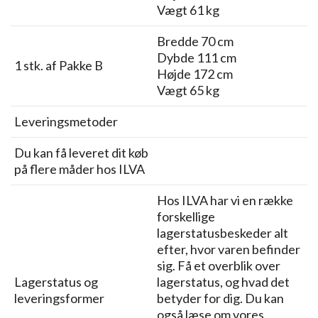
Vægt 61 kg
Bredde 70 cm
Dybde 111 cm
1 stk. af Pakke B
Højde 172 cm
Vægt 65 kg
Leveringsmetoder
Du kan få leveret dit køb
på flere måder hos ILVA
Hos ILVA har vi en række
forskellige
lagerstatusbeskeder alt
efter, hvor varen befinder
sig. Få et overblik over
Lagerstatus og
lagerstatus, og hvad det
leveringsformer
betyder for dig. Du kan
også læse om vores