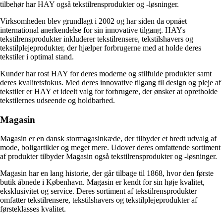
tilbehør har HAY også tekstilrensprodukter og -løsninger.
Virksomheden blev grundlagt i 2002 og har siden da opnået
international anerkendelse for sin innovative tilgang. HAYs
tekstilrensprodukter inkluderer tekstilrensere, tekstilshavers og
tekstilplejeprodukter, der hjælper forbrugerne med at holde deres
tekstiler i optimal stand.
Kunder har rost HAY for deres moderne og stilfulde produkter samt
deres kvalitetsfokus. Med deres innovative tilgang til design og pleje af
tekstiler er HAY et ideelt valg for forbrugere, der ønsker at opretholde
tekstilernes udseende og holdbarhed.
Magasin
Magasin er en dansk stormagasinkæde, der tilbyder et bredt udvalg af
mode, boligartikler og meget mere. Udover deres omfattende sortiment
af produkter tilbyder Magasin også tekstilrensprodukter og -løsninger.
Magasin har en lang historie, der går tilbage til 1868, hvor den første
butik åbnede i København. Magasin er kendt for sin høje kvalitet,
eksklusivitet og service. Deres sortiment af tekstilrensprodukter
omfatter tekstilrensere, tekstilshavers og tekstilplejeprodukter af
førsteklasses kvalitet.