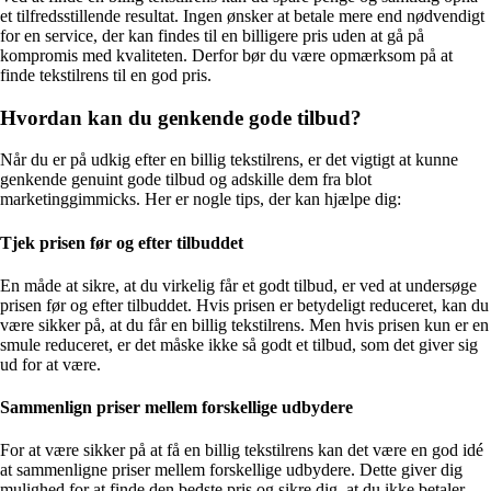
et tilfredsstillende resultat. Ingen ønsker at betale mere end nødvendigt
for en service, der kan findes til en billigere pris uden at gå på
kompromis med kvaliteten. Derfor bør du være opmærksom på at
finde tekstilrens til en god pris.
Hvordan kan du genkende gode tilbud?
Når du er på udkig efter en billig tekstilrens, er det vigtigt at kunne
genkende genuint gode tilbud og adskille dem fra blot
marketinggimmicks. Her er nogle tips, der kan hjælpe dig:
Tjek prisen før og efter tilbuddet
En måde at sikre, at du virkelig får et godt tilbud, er ved at undersøge
prisen før og efter tilbuddet. Hvis prisen er betydeligt reduceret, kan du
være sikker på, at du får en billig tekstilrens. Men hvis prisen kun er en
smule reduceret, er det måske ikke så godt et tilbud, som det giver sig
ud for at være.
Sammenlign priser mellem forskellige udbydere
For at være sikker på at få en billig tekstilrens kan det være en god idé
at sammenligne priser mellem forskellige udbydere. Dette giver dig
mulighed for at finde den bedste pris og sikre dig, at du ikke betaler