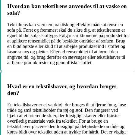
Hvordan kan tekstilrens anvendes til at vaske en
sofa?
Tekstilrens kan være en praktisk og effektiv måde at rense en
sofa på. Først og fremmest skal du sikre dig, at tekstilrensen er
egnet til din sofas stoftype. Følg instruktionerne på produktet for
at aplikere rensemidlet på de beskidte områder af sofaen. Brug
en blød børste eller klud til at arbejde produktet ind i stoffet og
løsne snavs og pletter. Efterlad rensemidlet til at tørre i den
angivne tid, og brug derefter en støvsuger eller tekstilshaver til
at fjerne produktrester og genopfriske stoffet.
Hvad er en tekstilshaver, og hvordan bruges
den?
En tekstilshaver er et værktøj, der bruges til at fjerne fnug, løse
tråde og små tekstilbobler fra tøj og stof. Den fungerer ved
hjælp af et roterende skær, der forsigtigt skærer eller børster
overflødig materiale væk fra tekstilet. For at bruge en
tekstilshaver placeres den forsigtigt på det ønskede område og
køres blidt over tekstilet uden at trykke for hårdt. Det er vigtigt