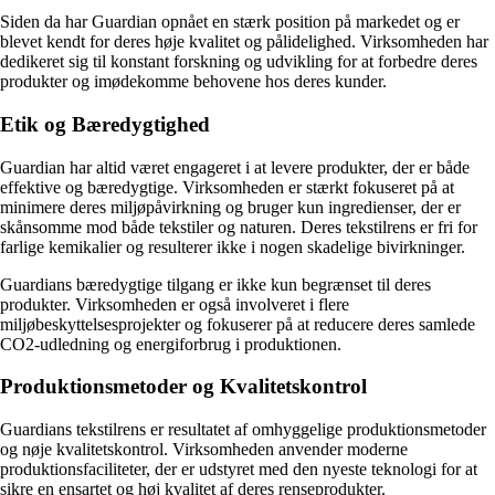
Siden da har Guardian opnået en stærk position på markedet og er
blevet kendt for deres høje kvalitet og pålidelighed. Virksomheden har
dedikeret sig til konstant forskning og udvikling for at forbedre deres
produkter og imødekomme behovene hos deres kunder.
Etik og Bæredygtighed
Guardian har altid været engageret i at levere produkter, der er både
effektive og bæredygtige. Virksomheden er stærkt fokuseret på at
minimere deres miljøpåvirkning og bruger kun ingredienser, der er
skånsomme mod både tekstiler og naturen. Deres tekstilrens er fri for
farlige kemikalier og resulterer ikke i nogen skadelige bivirkninger.
Guardians bæredygtige tilgang er ikke kun begrænset til deres
produkter. Virksomheden er også involveret i flere
miljøbeskyttelsesprojekter og fokuserer på at reducere deres samlede
CO2-udledning og energiforbrug i produktionen.
Produktionsmetoder og Kvalitetskontrol
Guardians tekstilrens er resultatet af omhyggelige produktionsmetoder
og nøje kvalitetskontrol. Virksomheden anvender moderne
produktionsfaciliteter, der er udstyret med den nyeste teknologi for at
sikre en ensartet og høj kvalitet af deres renseprodukter.