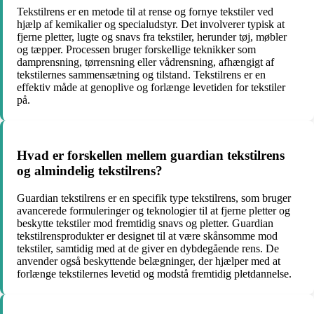
Tekstilrens er en metode til at rense og fornye tekstiler ved
hjælp af kemikalier og specialudstyr. Det involverer typisk at
fjerne pletter, lugte og snavs fra tekstiler, herunder tøj, møbler
og tæpper. Processen bruger forskellige teknikker som
damprensning, tørrensning eller vådrensning, afhængigt af
tekstilernes sammensætning og tilstand. Tekstilrens er en
effektiv måde at genoplive og forlænge levetiden for tekstiler
på.
Hvad er forskellen mellem guardian tekstilrens
og almindelig tekstilrens?
Guardian tekstilrens er en specifik type tekstilrens, som bruger
avancerede formuleringer og teknologier til at fjerne pletter og
beskytte tekstiler mod fremtidig snavs og pletter. Guardian
tekstilrensprodukter er designet til at være skånsomme mod
tekstiler, samtidig med at de giver en dybdegående rens. De
anvender også beskyttende belægninger, der hjælper med at
forlænge tekstilernes levetid og modstå fremtidig pletdannelse.