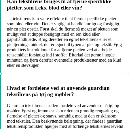
Kan tekstilrens bruges til at fjerne specifikke
pletter, som f.eks. blod eller vin?
Ja, tekstilrens kan være effektiv til at fjerne specifikke pletter
som blod eller vin. Det er vigtigt at handle hurtigt og forsigtigt,
når en plet opstår. Først skal du fjerne så meget af pletten som
muligt ved at duppe forsigtigt med en ren klud eller
papirhåndklæde. Brug derefter en egnet tekstilrens eller et
pletfjerningsmiddel, der er egnet til typen af plet og tekstil. Følg
produktets instruktioner for at fjerne pletten ved at arbejde
rensemidlet forsigtigt ind i stoffet. Efterlad det gerne i nogle
minutter, og fjern derefter eventuelle produktrester med en klud
eller en støvsuger.
Hvad er fordelene ved at anvende guardian
tekstilrens på tøj og møbler?
Guardian tekstilrens har flere fordele ved anvendelse på tøj og
møbler. Først og fremmest sikrer den en grundig rengøring og
fjernelse af pletter og snavs, samtidig med at den er skånsom
mod tekstilet. Den beskyttende belægning, der findes i guardian
tekstilrensprodukter, hjælper med at forlænge tekstilernes levetid