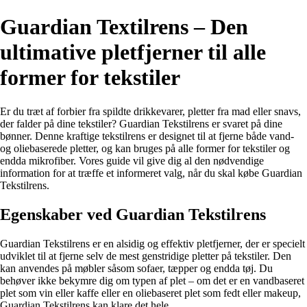
Guardian Textilrens – Den
ultimative pletfjerner til alle
former for tekstiler
Er du træt af forbier fra spildte drikkevarer, pletter fra mad eller snavs,
der falder på dine tekstiler? Guardian Tekstilrens er svaret på dine
bønner. Denne kraftige tekstilrens er designet til at fjerne både vand-
og oliebaserede pletter, og kan bruges på alle former for tekstiler og
endda mikrofiber. Vores guide vil give dig al den nødvendige
information for at træffe et informeret valg, når du skal købe Guardian
Tekstilrens.
Egenskaber ved Guardian Tekstilrens
Guardian Tekstilrens er en alsidig og effektiv pletfjerner, der er specielt
udviklet til at fjerne selv de mest genstridige pletter på tekstiler. Den
kan anvendes på møbler såsom sofaer, tæpper og endda tøj. Du
behøver ikke bekymre dig om typen af plet – om det er en vandbaseret
plet som vin eller kaffe eller en oliebaseret plet som fedt eller makeup,
Guardian Tekstilrens kan klare det hele.