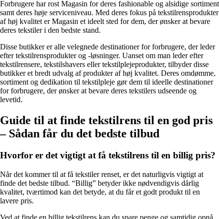
Forbrugere har rost Magasin for deres fashionable og alsidige sortiment
samt deres høje serviceniveau. Med deres fokus på tekstilrensprodukter
af høj kvalitet er Magasin et ideelt sted for dem, der ønsker at bevare
deres tekstiler i den bedste stand.
Disse butikker er alle velegnede destinationer for forbrugere, der leder
efter tekstilrensprodukter og -løsninger. Uanset om man leder efter
tekstilrensere, tekstilshavers eller tekstilplejeprodukter, tilbyder disse
butikker et bredt udvalg af produkter af høj kvalitet. Deres omdømme,
sortiment og dedikation til tekstilpleje gør dem til ideelle destinationer
for forbrugere, der ønsker at bevare deres tekstilers udseende og
levetid.
Guide til at finde tekstilrens til en god pris
– Sådan får du det bedste tilbud
Hvorfor er det vigtigt at få tekstilrens til en billig pris?
Når det kommer til at få tekstiler renset, er det naturligvis vigtigt at
finde det bedste tilbud. “Billig” betyder ikke nødvendigvis dårlig
kvalitet, tværtimod kan det betyde, at du får et godt produkt til en
lavere pris.
Ved at finde en billig tekstilrens kan du spare penge og samtidig opnå