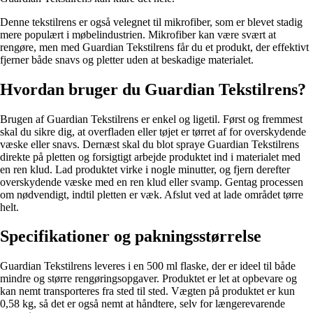
Denne tekstilrens er også velegnet til mikrofiber, som er blevet stadig
mere populært i møbelindustrien. Mikrofiber kan være svært at
rengøre, men med Guardian Tekstilrens får du et produkt, der effektivt
fjerner både snavs og pletter uden at beskadige materialet.
Hvordan bruger du Guardian Tekstilrens?
Brugen af Guardian Tekstilrens er enkel og ligetil. Først og fremmest
skal du sikre dig, at overfladen eller tøjet er tørret af for overskydende
væske eller snavs. Dernæst skal du blot spraye Guardian Tekstilrens
direkte på pletten og forsigtigt arbejde produktet ind i materialet med
en ren klud. Lad produktet virke i nogle minutter, og fjern derefter
overskydende væske med en ren klud eller svamp. Gentag processen
om nødvendigt, indtil pletten er væk. Afslut ved at lade området tørre
helt.
Specifikationer og pakningsstørrelse
Guardian Tekstilrens leveres i en 500 ml flaske, der er ideel til både
mindre og større rengøringsopgaver. Produktet er let at opbevare og
kan nemt transporteres fra sted til sted. Vægten på produktet er kun
0,58 kg, så det er også nemt at håndtere, selv for længerevarende