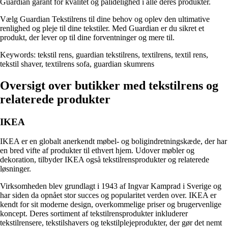
Guardian garant for kvalitet og pålidelighed i alle deres produkter.
Vælg Guardian Tekstilrens til dine behov og oplev den ultimative
renlighed og pleje til dine tekstiler. Med Guardian er du sikret et
produkt, der lever op til dine forventninger og mere til.
Keywords: tekstil rens, guardian tekstilrens, textilrens, textil rens,
tekstil shaver, textilrens sofa, guardian skumrens
Oversigt over butikker med tekstilrens og
relaterede produkter
IKEA
IKEA er en globalt anerkendt møbel- og boligindretningskæde, der har
en bred vifte af produkter til ethvert hjem. Udover møbler og
dekoration, tilbyder IKEA også tekstilrensprodukter og relaterede
løsninger.
Virksomheden blev grundlagt i 1943 af Ingvar Kamprad i Sverige og
har siden da opnået stor succes og popularitet verden over. IKEA er
kendt for sit moderne design, overkommelige priser og brugervenlige
koncept. Deres sortiment af tekstilrensprodukter inkluderer
tekstilrensere, tekstilshavers og tekstilplejeprodukter, der gør det nemt