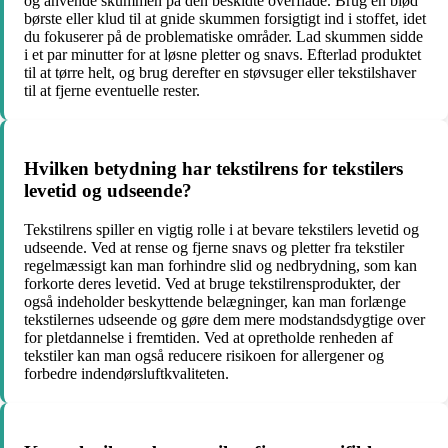
og anvende skummen på den beskidte overflade. Brug en blød
børste eller klud til at gnide skummen forsigtigt ind i stoffet, idet
du fokuserer på de problematiske områder. Lad skummen sidde
i et par minutter for at løsne pletter og snavs. Efterlad produktet
til at tørre helt, og brug derefter en støvsuger eller tekstilshaver
til at fjerne eventuelle rester.
Hvilken betydning har tekstilrens for tekstilers
levetid og udseende?
Tekstilrens spiller en vigtig rolle i at bevare tekstilers levetid og
udseende. Ved at rense og fjerne snavs og pletter fra tekstiler
regelmæssigt kan man forhindre slid og nedbrydning, som kan
forkorte deres levetid. Ved at bruge tekstilrensprodukter, der
også indeholder beskyttende belægninger, kan man forlænge
tekstilernes udseende og gøre dem mere modstandsdygtige over
for pletdannelse i fremtiden. Ved at opretholde renheden af ​​
tekstiler kan man også reducere risikoen for allergener og
forbedre indendørsluftkvaliteten.