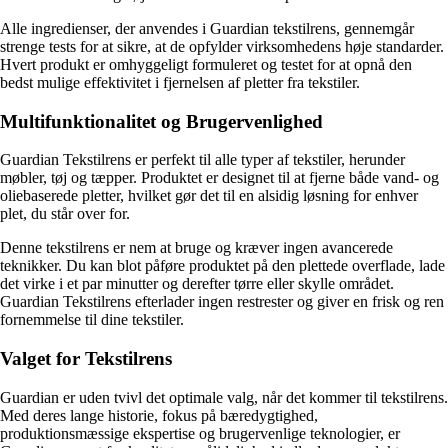
Alle ingredienser, der anvendes i Guardian tekstilrens, gennemgår
strenge tests for at sikre, at de opfylder virksomhedens høje standarder.
Hvert produkt er omhyggeligt formuleret og testet for at opnå den
bedst mulige effektivitet i fjernelsen af pletter fra tekstiler.
Multifunktionalitet og Brugervenlighed
Guardian Tekstilrens er perfekt til alle typer af tekstiler, herunder
møbler, tøj og tæpper. Produktet er designet til at fjerne både vand- og
oliebaserede pletter, hvilket gør det til en alsidig løsning for enhver
plet, du står over for.
Denne tekstilrens er nem at bruge og kræver ingen avancerede
teknikker. Du kan blot påføre produktet på den plettede overflade, lade
det virke i et par minutter og derefter tørre eller skylle området.
Guardian Tekstilrens efterlader ingen restrester og giver en frisk og ren
fornemmelse til dine tekstiler.
Valget for Tekstilrens
Guardian er uden tvivl det optimale valg, når det kommer til tekstilrens.
Med deres lange historie, fokus på bæredygtighed,
produktionsmæssige ekspertise og brugervenlige teknologier, er