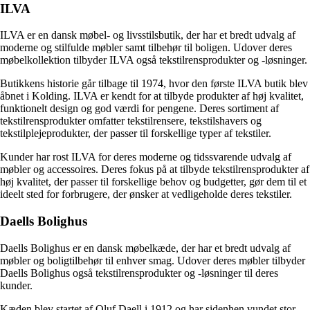
ILVA
ILVA er en dansk møbel- og livsstilsbutik, der har et bredt udvalg af
moderne og stilfulde møbler samt tilbehør til boligen. Udover deres
møbelkollektion tilbyder ILVA også tekstilrensprodukter og -løsninger.
Butikkens historie går tilbage til 1974, hvor den første ILVA butik blev
åbnet i Kolding. ILVA er kendt for at tilbyde produkter af høj kvalitet,
funktionelt design og god værdi for pengene. Deres sortiment af
tekstilrensprodukter omfatter tekstilrensere, tekstilshavers og
tekstilplejeprodukter, der passer til forskellige typer af tekstiler.
Kunder har rost ILVA for deres moderne og tidssvarende udvalg af
møbler og accessoires. Deres fokus på at tilbyde tekstilrensprodukter af
høj kvalitet, der passer til forskellige behov og budgetter, gør dem til et
ideelt sted for forbrugere, der ønsker at vedligeholde deres tekstiler.
Daells Bolighus
Daells Bolighus er en dansk møbelkæde, der har et bredt udvalg af
møbler og boligtilbehør til enhver smag. Udover deres møbler tilbyder
Daells Bolighus også tekstilrensprodukter og -løsninger til deres
kunder.
Kæden blev startet af Oluf Daell i 1912 og har sidenhen vundet stor