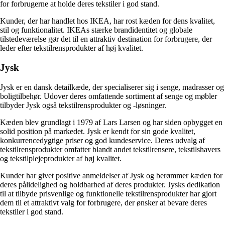
for forbrugerne at holde deres tekstiler i god stand.
Kunder, der har handlet hos IKEA, har rost kæden for dens kvalitet,
stil og funktionalitet. IKEAs stærke brandidentitet og globale
tilstedeværelse gør det til en attraktiv destination for forbrugere, der
leder efter tekstilrensprodukter af høj kvalitet.
Jysk
Jysk er en dansk detailkæde, der specialiserer sig i senge, madrasser og
boligtilbehør. Udover deres omfattende sortiment af senge og møbler
tilbyder Jysk også tekstilrensprodukter og -løsninger.
Kæden blev grundlagt i 1979 af Lars Larsen og har siden opbygget en
solid position på markedet. Jysk er kendt for sin gode kvalitet,
konkurrencedygtige priser og god kundeservice. Deres udvalg af
tekstilrensprodukter omfatter blandt andet tekstilrensere, tekstilshavers
og tekstilplejeprodukter af høj kvalitet.
Kunder har givet positive anmeldelser af Jysk og berømmer kæden for
deres pålidelighed og holdbarhed af deres produkter. Jysks dedikation
til at tilbyde prisvenlige og funktionelle tekstilrensprodukter har gjort
dem til et attraktivt valg for forbrugere, der ønsker at bevare deres
tekstiler i god stand.