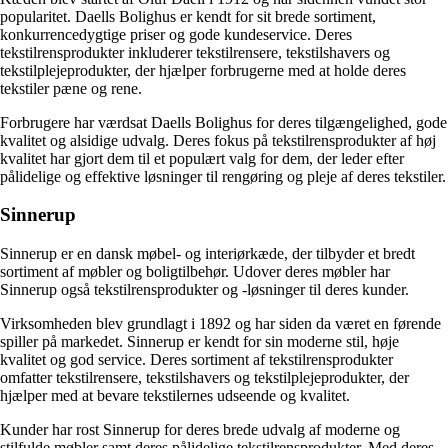
popularitet. Daells Bolighus er kendt for sit brede sortiment,
konkurrencedygtige priser og gode kundeservice. Deres
tekstilrensprodukter inkluderer tekstilrensere, tekstilshavers og
tekstilplejeprodukter, der hjælper forbrugerne med at holde deres
tekstiler pæne og rene.
Forbrugere har værdsat Daells Bolighus for deres tilgængelighed, gode
kvalitet og alsidige udvalg. Deres fokus på tekstilrensprodukter af høj
kvalitet har gjort dem til et populært valg for dem, der leder efter
pålidelige og effektive løsninger til rengøring og pleje af deres tekstiler.
Sinnerup
Sinnerup er en dansk møbel- og interiørkæde, der tilbyder et bredt
sortiment af møbler og boligtilbehør. Udover deres møbler har
Sinnerup også tekstilrensprodukter og -løsninger til deres kunder.
Virksomheden blev grundlagt i 1892 og har siden da været en førende
spiller på markedet. Sinnerup er kendt for sin moderne stil, høje
kvalitet og god service. Deres sortiment af tekstilrensprodukter
omfatter tekstilrensere, tekstilshavers og tekstilplejeprodukter, der
hjælper med at bevare tekstilernes udseende og kvalitet.
Kunder har rost Sinnerup for deres brede udvalg af moderne og
stilfulde møbler samt deres pålidelige tekstilrensprodukter. Med deres