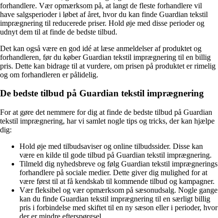
forhandlere. Vær opmærksom på, at langt de fleste forhandlere vil
have salgsperioder i løbet af året, hvor du kan finde Guardian tekstil
imprægnering til reducerede priser. Hold øje med disse perioder og
udnyt dem til at finde de bedste tilbud.
Det kan også være en god idé at læse anmeldelser af produktet og
forhandleren, før du køber Guardian tekstil imprægnering til en billig
pris. Dette kan bidrage til at vurdere, om prisen på produktet er rimelig
og om forhandleren er pålidelig.
De bedste tilbud på Guardian tekstil imprægnering
For at gøre det nemmere for dig at finde de bedste tilbud på Guardian
tekstil imprægnering, har vi samlet nogle tips og tricks, der kan hjælpe
dig:
Hold øje med tilbudsaviser og online tilbudssider. Disse kan
være en kilde til gode tilbud på Guardian tekstil imprægnering.
Tilmeld dig nyhedsbreve og følg Guardian tekstil imprægnerings
forhandlere på sociale medier. Dette giver dig mulighed for at
være først til at få kendskab til kommende tilbud og kampagner.
Vær fleksibel og vær opmærksom på sæsonudsalg. Nogle gange
kan du finde Guardian tekstil imprægnering til en særligt billig
pris i forbindelse med skiftet til en ny sæson eller i perioder, hvor
der er mindre efterspørgsel.