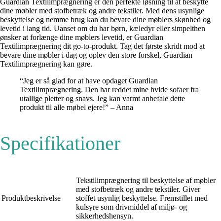
Guardian Textilimprægnering er den perfekte løsning til at beskytte
dine møbler med stofbetræk og andre tekstiler. Med dens usynlige
beskyttelse og nemme brug kan du bevare dine møblers skønhed og
levetid i lang tid. Uanset om du har børn, kæledyr eller simpelthen
ønsker at forlænge dine møblers levetid, er Guardian
Textilimprægnering dit go-to-produkt. Tag det første skridt mod at
bevare dine møbler i dag og oplev den store forskel, Guardian
Textilimprægnering kan gøre.
“Jeg er så glad for at have opdaget Guardian
Textilimprægnering. Den har reddet mine hvide sofaer fra
utallige pletter og snavs. Jeg kan varmt anbefale dette
produkt til alle møbel ejere!” – Anna
Specifikationer
Tekstilimprægnering til beskyttelse af møbler
med stofbetræk og andre tekstiler. Giver
Produktbeskrivelse
stoffet usynlig beskyttelse. Fremstillet med
kulsyre som drivmiddel af miljø- og
sikkerhedshensyn.