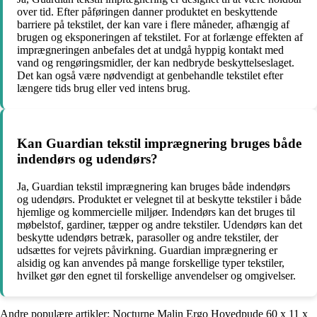
over tid. Efter påføringen danner produktet en beskyttende
barriere på tekstilet, der kan vare i flere måneder, afhængig af
brugen og eksponeringen af tekstilet. For at forlænge effekten af
imprægneringen anbefales det at undgå hyppig kontakt med
vand og rengøringsmidler, der kan nedbryde beskyttelseslaget.
Det kan også være nødvendigt at genbehandle tekstilet efter
længere tids brug eller ved intens brug.
Kan Guardian tekstil imprægnering bruges både
indendørs og udendørs?
Ja, Guardian tekstil imprægnering kan bruges både indendørs
og udendørs. Produktet er velegnet til at beskytte tekstiler i både
hjemlige og kommercielle miljøer. Indendørs kan det bruges til
møbelstof, gardiner, tæpper og andre tekstiler. Udendørs kan det
beskytte udendørs betræk, parasoller og andre tekstiler, der
udsættes for vejrets påvirkning. Guardian imprægnering er
alsidig og kan anvendes på mange forskellige typer tekstiler,
hvilket gør den egnet til forskellige anvendelser og omgivelser.
Andre populære artikler:
Nocturne Malin Ergo Hovedpude 60 x 11 x