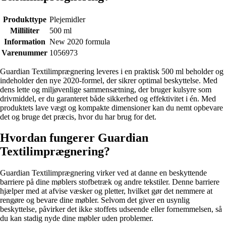
Produkttype
Plejemidler
Milliliter
500 ml
Information
New 2020 formula
Varenummer
1056973
Guardian Textilimprægnering leveres i en praktisk 500 ml beholder og
indeholder den nye 2020-formel, der sikrer optimal beskyttelse. Med
dens lette og miljøvenlige sammensætning, der bruger kulsyre som
drivmiddel, er du garanteret både sikkerhed og effektivitet i én. Med
produktets lave vægt og kompakte dimensioner kan du nemt opbevare
det og bruge det præcis, hvor du har brug for det.
Hvordan fungerer Guardian
Textilimprægnering?
Guardian Textilimprægnering virker ved at danne en beskyttende
barriere på dine møblers stofbetræk og andre tekstiler. Denne barriere
hjælper med at afvise væsker og pletter, hvilket gør det nemmere at
rengøre og bevare dine møbler. Selvom det giver en usynlig
beskyttelse, påvirker det ikke stoffets udseende eller fornemmelsen, så
du kan stadig nyde dine møbler uden problemer.