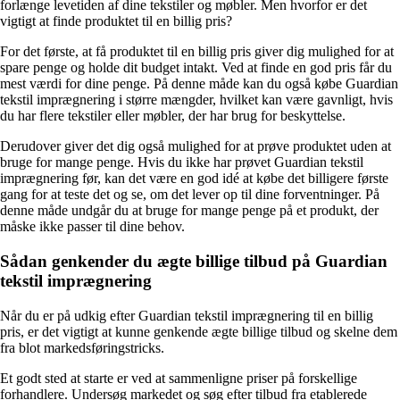
forlænge levetiden af dine tekstiler og møbler. Men hvorfor er det
vigtigt at finde produktet til en billig pris?
For det første, at få produktet til en billig pris giver dig mulighed for at
spare penge og holde dit budget intakt. Ved at finde en god pris får du
mest værdi for dine penge. På denne måde kan du også købe Guardian
tekstil imprægnering i større mængder, hvilket kan være gavnligt, hvis
du har flere tekstiler eller møbler, der har brug for beskyttelse.
Derudover giver det dig også mulighed for at prøve produktet uden at
bruge for mange penge. Hvis du ikke har prøvet Guardian tekstil
imprægnering før, kan det være en god idé at købe det billigere første
gang for at teste det og se, om det lever op til dine forventninger. På
denne måde undgår du at bruge for mange penge på et produkt, der
måske ikke passer til dine behov.
Sådan genkender du ægte billige tilbud på Guardian
tekstil imprægnering
Når du er på udkig efter Guardian tekstil imprægnering til en billig
pris, er det vigtigt at kunne genkende ægte billige tilbud og skelne dem
fra blot markedsføringstricks.
Et godt sted at starte er ved at sammenligne priser på forskellige
forhandlere. Undersøg markedet og søg efter tilbud fra etablerede