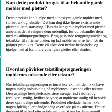
Kan dette produkt bruges til at behandle gamle
møbler med pletter?
Dette produkt kan hjælpe med at beskytte gamle møbler med
stofbetræk og tekstiler. Det kan dog ikke fjerne eksisterende
pletter eller misfarvning. Hvis du har gamle møbler med pletter,
anbefales det at rengøre dem ordentligt, før du behandler dem
med tekstilimprægneringen. Brug passende rengøringsmidler og
teknikker til at fjerne pletter, og lad møblerne tørre helt, før du
påfører produktet. Dette vil sikre den bedste beskyttelse og
hjælpe med at forhindre yderligere pletter eller skader.
Hvordan påvirker tekstilimprægneringen
møblernes udseende eller tekstur?
Når tekstilimprægneringen er tørret korrekt, bør den ikke have
nogen synlig indvirkning på møblernes udseende eller tekstur.
Den usynlige beskyttelsesbarriere trænger ind i stoffet og
forbliver usynlig, hvilket betyder, at møblerne stadig vil beholde
deres oprindelige udseende. Produktet efterlader heller ikke
nogen følelig eller håndgribelig overflade på tekstilerne. Det er
designet til at beskytte møblerne uden at ændre deres æstetik