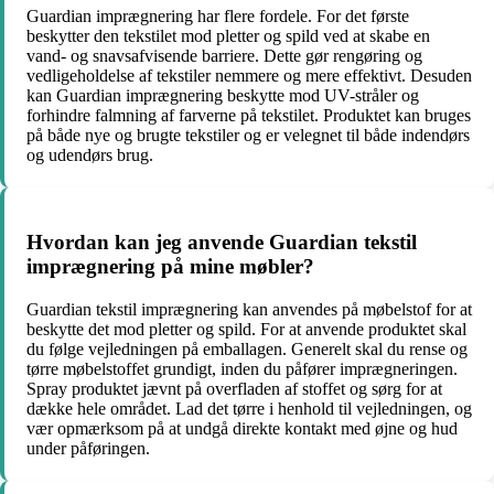
Guardian imprægnering har flere fordele. For det første
beskytter den tekstilet mod pletter og spild ved at skabe en
vand- og snavsafvisende barriere. Dette gør rengøring og
vedligeholdelse af tekstiler nemmere og mere effektivt. Desuden
kan Guardian imprægnering beskytte mod UV-stråler og
forhindre falmning af farverne på tekstilet. Produktet kan bruges
på både nye og brugte tekstiler og er velegnet til både indendørs
og udendørs brug.
Hvordan kan jeg anvende Guardian tekstil
imprægnering på mine møbler?
Guardian tekstil imprægnering kan anvendes på møbelstof for at
beskytte det mod pletter og spild. For at anvende produktet skal
du følge vejledningen på emballagen. Generelt skal du rense og
tørre møbelstoffet grundigt, inden du påfører imprægneringen.
Spray produktet jævnt på overfladen af stoffet og sørg for at
dække hele området. Lad det tørre i henhold til vejledningen, og
vær opmærksom på at undgå direkte kontakt med øjne og hud
under påføringen.