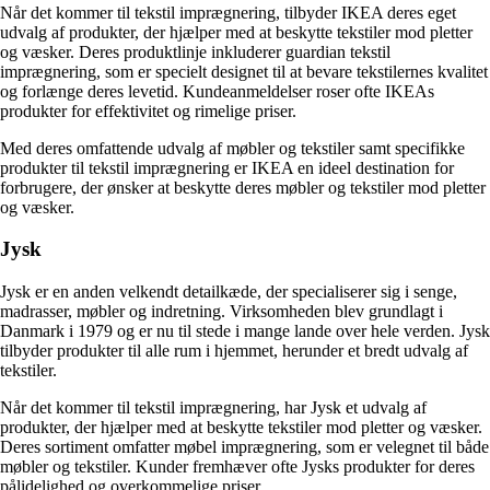
Når det kommer til tekstil imprægnering, tilbyder IKEA deres eget
udvalg af produkter, der hjælper med at beskytte tekstiler mod pletter
og væsker. Deres produktlinje inkluderer guardian tekstil
imprægnering, som er specielt designet til at bevare tekstilernes kvalitet
og forlænge deres levetid. Kundeanmeldelser roser ofte IKEAs
produkter for effektivitet og rimelige priser.
Med deres omfattende udvalg af møbler og tekstiler samt specifikke
produkter til tekstil imprægnering er IKEA en ideel destination for
forbrugere, der ønsker at beskytte deres møbler og tekstiler mod pletter
og væsker.
Jysk
Jysk er en anden velkendt detailkæde, der specialiserer sig i senge,
madrasser, møbler og indretning. Virksomheden blev grundlagt i
Danmark i 1979 og er nu til stede i mange lande over hele verden. Jysk
tilbyder produkter til alle rum i hjemmet, herunder et bredt udvalg af
tekstiler.
Når det kommer til tekstil imprægnering, har Jysk et udvalg af
produkter, der hjælper med at beskytte tekstiler mod pletter og væsker.
Deres sortiment omfatter møbel imprægnering, som er velegnet til både
møbler og tekstiler. Kunder fremhæver ofte Jysks produkter for deres
pålidelighed og overkommelige priser.