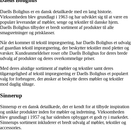
Daells Bolighus
Daells Bolighus er en dansk detailkæde med en lang historie.
Virksomheden blev grundlagt i 1963 og har udviklet sig til at være en
populær leverandør af møbler, senge og tekstiler til danske hjem.
Daells Bolighus tilbyder et bredt sortiment af produkter til alle
smagsretninger og prisklasser.
Når det kommer til tekstil imprægnering, har Daells Bolighus et udvalg
af guardian tekstil imprægnering, der beskytter tekstiler mod pletter og
væsker. Kundeanmeldelser roser ofte Daells Bolighus for deres brede
udvalg af produkter og deres overkommelige priser.
Med deres alsidige sortiment af møbler og tekstiler samt deres
tilgængelighed af tekstil imprægnering er Daells Bolighus et populært
valg for forbrugere, der ønsker at beskytte deres møbler og tekstiler
mod daglig slitage.
Sinnerup
Sinnerup er en dansk detailkæde, der er kendt for at tilbyde inspiration
og unikke produkter inden for møbler og indretning. Virksomheden
blev grundlagt i 1957 og har sidenhen opbygget et godt ry i markedet.
Sinnerups sortiment inkluderer et bredt udvalg af møbler, tekstiler og
accessories.