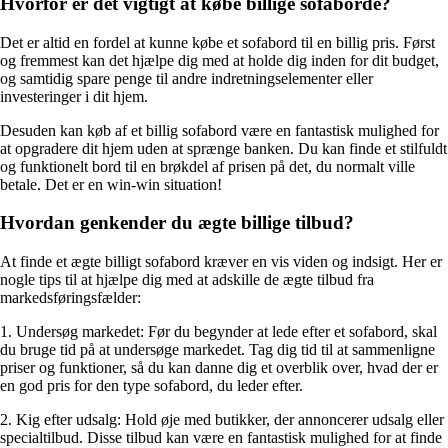
Hvorfor er det vigtigt at købe billige sofaborde?
Det er altid en fordel at kunne købe et sofabord til en billig pris. Først
og fremmest kan det hjælpe dig med at holde dig inden for dit budget,
og samtidig spare penge til andre indretningselementer eller
investeringer i dit hjem.
Desuden kan køb af et billig sofabord være en fantastisk mulighed for
at opgradere dit hjem uden at sprænge banken. Du kan finde et stilfuldt
og funktionelt bord til en brøkdel af prisen på det, du normalt ville
betale. Det er en win-win situation!
Hvordan genkender du ægte billige tilbud?
At finde et ægte billigt sofabord kræver en vis viden og indsigt. Her er
nogle tips til at hjælpe dig med at adskille de ægte tilbud fra
markedsføringsfælder:
1. Undersøg markedet: Før du begynder at lede efter et sofabord, skal
du bruge tid på at undersøge markedet. Tag dig tid til at sammenligne
priser og funktioner, så du kan danne dig et overblik over, hvad der er
en god pris for den type sofabord, du leder efter.
2. Kig efter udsalg: Hold øje med butikker, der annoncerer udsalg eller
specialtilbud. Disse tilbud kan være en fantastisk mulighed for at finde