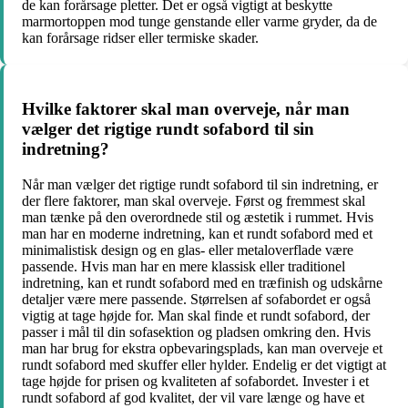
de kan forårsage pletter. Det er også vigtigt at beskytte
marmortoppen mod tunge genstande eller varme gryder, da de
kan forårsage ridser eller termiske skader.
Hvilke faktorer skal man overveje, når man
vælger det rigtige rundt sofabord til sin
indretning?
Når man vælger det rigtige rundt sofabord til sin indretning, er
der flere faktorer, man skal overveje. Først og fremmest skal
man tænke på den overordnede stil og æstetik i rummet. Hvis
man har en moderne indretning, kan et rundt sofabord med et
minimalistisk design og en glas- eller metaloverflade være
passende. Hvis man har en mere klassisk eller traditionel
indretning, kan et rundt sofabord med en træfinish og udskårne
detaljer være mere passende. Størrelsen af ​​sofabordet er også
vigtig at tage højde for. Man skal finde et rundt sofabord, der
passer i mål til din sofasektion og pladsen omkring den. Hvis
man har brug for ekstra opbevaringsplads, kan man overveje et
rundt sofabord med skuffer eller hylder. Endelig er det vigtigt at
tage højde for prisen og kvaliteten af sofabordet. Invester i et
rundt sofabord af god kvalitet, der vil vare længe og have et