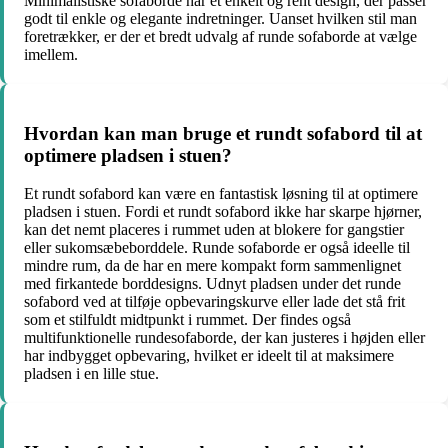
Minimalistiske sofaborde har et enkelt og rent design, der passer
godt til enkle og elegante indretninger. Uanset hvilken stil man
foretrækker, er der et bredt udvalg af runde sofaborde at vælge
imellem.
Hvordan kan man bruge et rundt sofabord til at
optimere pladsen i stuen?
Et rundt sofabord kan være en fantastisk løsning til at optimere
pladsen i stuen. Fordi et rundt sofabord ikke har skarpe hjørner,
kan det nemt placeres i rummet uden at blokere for gangstier
eller sukomsæbeborddele. Runde sofaborde er også ideelle til
mindre rum, da de har en mere kompakt form sammenlignet
med firkantede borddesigns. Udnyt pladsen under det runde
sofabord ved at tilføje opbevaringskurve eller lade det stå frit
som et stilfuldt midtpunkt i rummet. Der findes også
multifunktionelle rundesofaborde, der kan justeres i højden eller
har indbygget opbevaring, hvilket er ideelt til at maksimere
pladsen i en lille stue.