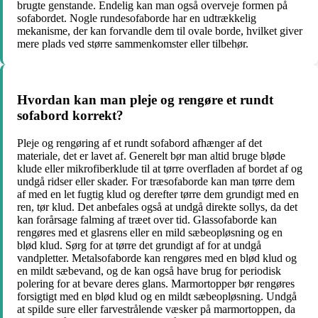
brugte genstande. Endelig kan man også overveje formen på
sofabordet. Nogle rundesofaborde har en udtrækkelig
mekanisme, der kan forvandle dem til ovale borde, hvilket giver
mere plads ved større sammenkomster eller tilbehør.
Hvordan kan man pleje og rengøre et rundt
sofabord korrekt?
Pleje og rengøring af et rundt sofabord afhænger af det
materiale, det er lavet af. Generelt bør man altid bruge bløde
klude eller mikrofiberklude til at tørre overfladen af bordet af og
undgå ridser eller skader. For træsofaborde kan man tørre dem
af med en let fugtig klud og derefter tørre dem grundigt med en
ren, tør klud. Det anbefales også at undgå direkte sollys, da det
kan forårsage falming af træet over tid. Glassofaborde kan
rengøres med et glasrens eller en mild sæbeopløsning og en
blød klud. Sørg for at tørre det grundigt af for at undgå
vandpletter. Metalsofaborde kan rengøres med en blød klud og
en mildt sæbevand, og de kan også have brug for periodisk
polering for at bevare deres glans. Marmortopper bør rengøres
forsigtigt med en blød klud og en mildt sæbeopløsning. Undgå
at spilde sure eller farvestrålende væsker på marmortoppen, da