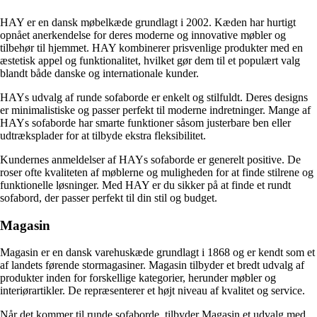
HAY er en dansk møbelkæde grundlagt i 2002. Kæden har hurtigt
opnået anerkendelse for deres moderne og innovative møbler og
tilbehør til hjemmet. HAY kombinerer prisvenlige produkter med en
æstetisk appel og funktionalitet, hvilket gør dem til et populært valg
blandt både danske og internationale kunder.
HAYs udvalg af runde sofaborde er enkelt og stilfuldt. Deres designs
er minimalistiske og passer perfekt til moderne indretninger. Mange af
HAYs sofaborde har smarte funktioner såsom justerbare ben eller
udtræksplader for at tilbyde ekstra fleksibilitet.
Kundernes anmeldelser af HAYs sofaborde er generelt positive. De
roser ofte kvaliteten af møblerne og muligheden for at finde stilrene og
funktionelle løsninger. Med HAY er du sikker på at finde et rundt
sofabord, der passer perfekt til din stil og budget.
Magasin
Magasin er en dansk varehuskæde grundlagt i 1868 og er kendt som et
af landets førende stormagasiner. Magasin tilbyder et bredt udvalg af
produkter inden for forskellige kategorier, herunder møbler og
interiørartikler. De repræsenterer et højt niveau af kvalitet og service.
Når det kommer til runde sofaborde, tilbyder Magasin et udvalg med