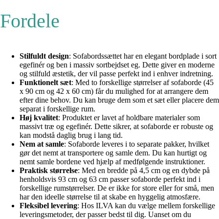
Fordele
Stilfuldt design
: Sofabordssættet har en elegant bordplade i sort
egefinér og ben i massiv sortbejdset eg. Dette giver en moderne
og stilfuld æstetik, der vil passe perfekt ind i enhver indretning.
Funktionelt sæt
: Med to forskellige størrelser af sofaborde (45
x 90 cm og 42 x 60 cm) får du mulighed for at arrangere dem
efter dine behov. Du kan bruge dem som et sæt eller placere dem
separat i forskellige rum.
Høj kvalitet
: Produktet er lavet af holdbare materialer som
massivt træ og egefinér. Dette sikrer, at sofaborde er robuste og
kan modstå daglig brug i lang tid.
Nem at samle
: Sofaborde leveres i to separate pakker, hvilket
gør det nemt at transportere og samle dem. Du kan hurtigt og
nemt samle bordene ved hjælp af medfølgende instruktioner.
Praktisk størrelse
: Med en bredde på 4,5 cm og en dybde på
henholdsvis 93 cm og 63 cm passer sofaborde perfekt ind i
forskellige rumstørrelser. De er ikke for store eller for små, men
har den ideelle størrelse til at skabe en hyggelig atmosfære.
Fleksibel levering
: Hos ILVA kan du vælge mellem forskellige
leveringsmetoder, der passer bedst til dig. Uanset om du