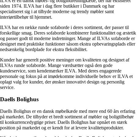
ILVA er en dansk møbel- og boligindretningkæde, der har eksisteret
siden 1974. ILVA har i dag flere butikker i Danmark og har
specialiseret sig i at tilbyde moderne og trendy møbler samt
interiørtilbehør til hjemmet.
ILVA har en række runde sofaborde i deres sortiment, der passer til
forskellige smag. Deres sofaborde kombinerer funktionalitet og æstetik
og passer godt til moderne indretninger. Mange af ILVAs sofaborde er
designet med praktiske funktioner såsom ekstra opbevaringsplads eller
nedsænkelig bordplade for ekstra fleksibilitet.
Kunder har generelt positive meninger om kvaliteten og designet af
ILVAs runde sofaborde. Mange værdsætter også den gode
kundeservice, som kendemærker ILVA. Med deres engagerede
personale og fokus på at imødekomme individuelle behov er ILVA et
oplagt valg for kunder, der ønsker innovativt design og personlig
service.
Daells Bolighus
Daells Bolighus er en dansk møbelkæde med mere end 60 års erfaring
på markedet. De tilbyder et bredt sortiment af møbler og boligtilbehør
til konkurrencedygtige priser. Daells Bolighus har opnået en stærk
position på markedet og er kendt for at levere kvalitetsprodukter.