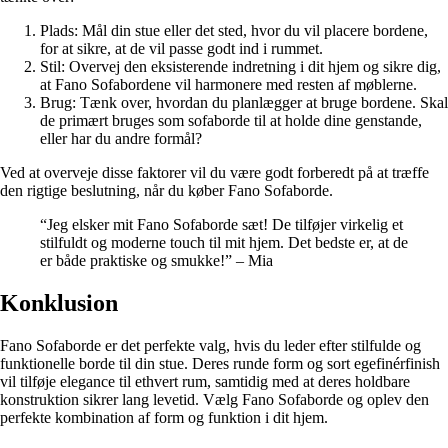
Plads: Mål din stue eller det sted, hvor du vil placere bordene,
for at sikre, at de vil passe godt ind i rummet.
Stil: Overvej den eksisterende indretning i dit hjem og sikre dig,
at Fano Sofabordene vil harmonere med resten af møblerne.
Brug: Tænk over, hvordan du planlægger at bruge bordene. Skal
de primært bruges som sofaborde til at holde dine genstande,
eller har du andre formål?
Ved at overveje disse faktorer vil du være godt forberedt på at træffe
den rigtige beslutning, når du køber Fano Sofaborde.
“Jeg elsker mit Fano Sofaborde sæt! De tilføjer virkelig et
stilfuldt og moderne touch til mit hjem. Det bedste er, at de
er både praktiske og smukke!” – Mia
Konklusion
Fano Sofaborde er det perfekte valg, hvis du leder efter stilfulde og
funktionelle borde til din stue. Deres runde form og sort egefinérfinish
vil tilføje elegance til ethvert rum, samtidig med at deres holdbare
konstruktion sikrer lang levetid. Vælg Fano Sofaborde og oplev den
perfekte kombination af form og funktion i dit hjem.