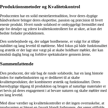
Produktionsmetoder og Kvalitetskontrol
Producenten har en solid mesterlæretradition, hvor deres dygtige
håndværkere bringer deres ekspertise, passion og præcision til hvert
eneste produkt. Hvert runde sofabord er omhyggeligt fremstillet med
øje for detaljer og yderst kvalitetskontrolleret for at sikre, at kun det
bedste forlader produktionen.
Den sortebejdsede eg, der udgør bordbenene, er valgt for at tilføje
stabilitet og lang levetid til møblerne. Med fokus på både funktionalitet
og æstetik er der lagt stor vægt på at skabe holdbare møbler, der kan
modstå daglig brug og forblive spektakulære gennem årene.
Sammenfattende
Den producent, der står bag de runde sofaborde, har en lang historie
inden for møbelindustrien og er dedikeret til at skabe
kvalitetsprodukter, der kombinerer æstetik og funktionalitet. Deres
bæredygtige tilgang til produktion og brugen af naturlige materialer er
et bevis på deres engagement i at bevare naturen og skabe møbler med
en lang levetid.
Med disse værdier og kvalitetskontroller er det ingen overraskelse, at
producenten er blevet en favorit blandt forbrugere, der søger stilfulde