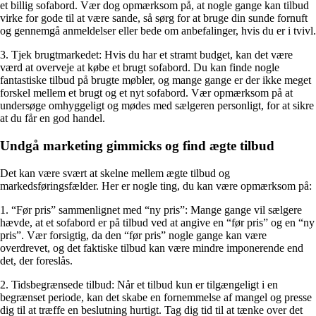
et billig sofabord. Vær dog opmærksom på, at nogle gange kan tilbud
virke for gode til at være sande, så sørg for at bruge din sunde fornuft
og gennemgå anmeldelser eller bede om anbefalinger, hvis du er i tvivl.
3. Tjek brugtmarkedet: Hvis du har et stramt budget, kan det være
værd at overveje at købe et brugt sofabord. Du kan finde nogle
fantastiske tilbud på brugte møbler, og mange gange er der ikke meget
forskel mellem et brugt og et nyt sofabord. Vær opmærksom på at
undersøge omhyggeligt og mødes med sælgeren personligt, for at sikre
at du får en god handel.
Undgå marketing gimmicks og find ægte tilbud
Det kan være svært at skelne mellem ægte tilbud og
markedsføringsfælder. Her er nogle ting, du kan være opmærksom på:
1. “Før pris” sammenlignet med “ny pris”: Mange gange vil sælgere
hævde, at et sofabord er på tilbud ved at angive en “før pris” og en “ny
pris”. Vær forsigtig, da den “før pris” nogle gange kan være
overdrevet, og det faktiske tilbud kan være mindre imponerende end
det, der foreslås.
2. Tidsbegrænsede tilbud: Når et tilbud kun er tilgængeligt i en
begrænset periode, kan det skabe en fornemmelse af mangel og presse
dig til at træffe en beslutning hurtigt. Tag dig tid til at tænke over det