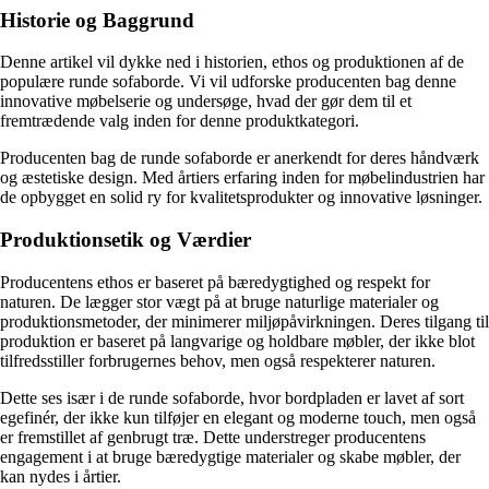
Historie og Baggrund
Denne artikel vil dykke ned i historien, ethos og produktionen af de
populære runde sofaborde. Vi vil udforske producenten bag denne
innovative møbelserie og undersøge, hvad der gør dem til et
fremtrædende valg inden for denne produktkategori.
Producenten bag de runde sofaborde er anerkendt for deres håndværk
og æstetiske design. Med årtiers erfaring inden for møbelindustrien har
de opbygget en solid ry for kvalitetsprodukter og innovative løsninger.
Produktionsetik og Værdier
Producentens ethos er baseret på bæredygtighed og respekt for
naturen. De lægger stor vægt på at bruge naturlige materialer og
produktionsmetoder, der minimerer miljøpåvirkningen. Deres tilgang til
produktion er baseret på langvarige og holdbare møbler, der ikke blot
tilfredsstiller forbrugernes behov, men også respekterer naturen.
Dette ses især i de runde sofaborde, hvor bordpladen er lavet af sort
egefinér, der ikke kun tilføjer en elegant og moderne touch, men også
er fremstillet af genbrugt træ. Dette understreger producentens
engagement i at bruge bæredygtige materialer og skabe møbler, der
kan nydes i årtier.