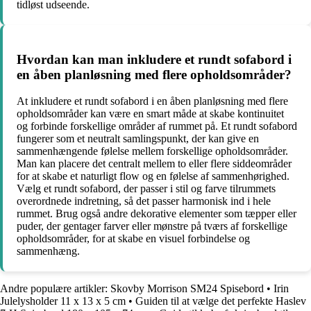
tidløst udseende.
Hvordan kan man inkludere et rundt sofabord i
en åben planløsning med flere opholdsområder?
At inkludere et rundt sofabord i en åben planløsning med flere
opholdsområder kan være en smart måde at skabe kontinuitet
og forbinde forskellige områder af rummet på. Et rundt sofabord
fungerer som et neutralt samlingspunkt, der kan give en
sammenhængende følelse mellem forskellige opholdsområder.
Man kan placere det centralt mellem to eller flere siddeområder
for at skabe et naturligt flow og en følelse af sammenhørighed.
Vælg et rundt sofabord, der passer i stil og farve tilrummets
overordnede indretning, så det passer harmonisk ind i hele
rummet. Brug også andre dekorative elementer som tæpper eller
puder, der gentager farver eller mønstre på tværs af forskellige
opholdsområder, for at skabe en visuel forbindelse og
sammenhæng.
Andre populære artikler:
Skovby Morrison SM24 Spisebord
•
Irin
Julelysholder 11 x 13 x 5 cm
•
Guiden til at vælge det perfekte Haslev