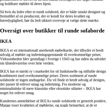
og holdbare møbler til deres hjem.
Så hvis du leder efter et rundt sofabord, der er både smukt designet og
fremstillet af en producent, der er kendt for deres kvalitet og
bæredygtighed, bør du helt sikkert overveje at vælge dette mærke.
Oversigt over butikker til runde sofaborde
IKEA
IKEA er en internationalt anerkendt møbelkæde, der tilbyder et bredt
udvalg af møbler og indretningsgenstande til overkommelige priser.
Virksomheden blev grundlagt i Sverige i 1943 og har siden da udvidet
sin tilstedeværelse over hele verden.
IKEA har et stærkt ry i markedet for sit funktionelle og stilfulde design
kombineret med overkommelige priser. Deres sortiment af runde
sofaborde er ingen undtagelse. Du vil finde et bredt udvalg af designs,
der passer til enhver smag og indretning. Fra moderne og
minimalistiske til mere klassiske eller eksotiske stilarter – IKEA har
noget for enhver smag.
Kundernes anmeldelser af IKEAs runde sofaborde er generelt positive.
Mange roser kvaliteten af ​​møblerne, og nogle bemærker, at de er