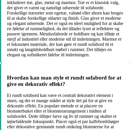
inkluderer træ, glas, metal og marmor. Træ er et klassisk valg,
der giver et varmt og naturligt udseende til sofaborde.
Forskellige træsorter som egetræ, valnød eller ahorn kan bruges
til at skabe forskellige stilarter og finish. Glas giver et moderne
og elegant udseende. Det er også en ideel mulighed for at skabe
en følelse af rummelighed, da det tillader lyset at reflektere og
passere igennem. Metalsofaborde er holdbare og kan tilføje et
strejf af industriel eller moderne stil til indretningen. Marmor er
et luksuriøst materiale, der kan gøre et rundt sofabord til et
smukt og langtidsholdbart møbel i rummet. Det tilføjer en
elegant og sofistikeret følelse til indretningen.
Hvordan kan man style et rundt sofabord for at
give en dekorativ effekt?
Et rundt sofabord kan være et centralt dekorativt element i
stuen, og der er mange måder at style det på for at give en
dekorativ effekt. En populær metode er at placere en
blomsterbuket eller et blomsterarrangement i midten af ​​
sofabordet. Dette tilføjer farve og liv til rummet og skaber et
iøjnefaldende fokuspunkt. Placer også et par kaffebordsbøger
eller dekorative genstande rundt omkring blomsterne for at