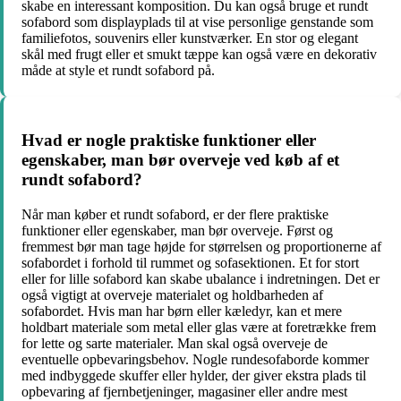
skabe en interessant komposition. Du kan også bruge et rundt
sofabord som displayplads til at vise personlige genstande som
familiefotos, souvenirs eller kunstværker. En stor og elegant
skål med frugt eller et smukt tæppe kan også være en dekorativ
måde at style et rundt sofabord på.
Hvad er nogle praktiske funktioner eller
egenskaber, man bør overveje ved køb af et
rundt sofabord?
Når man køber et rundt sofabord, er der flere praktiske
funktioner eller egenskaber, man bør overveje. Først og
fremmest bør man tage højde for størrelsen og proportionerne af
sofabordet i forhold til rummet og sofasektionen. Et for stort
eller for lille sofabord kan skabe ubalance i indretningen. Det er
også vigtigt at overveje materialet og holdbarheden af
sofabordet. Hvis man har børn eller kæledyr, kan et mere
holdbart materiale som metal eller glas være at foretrække frem
for lette og sarte materialer. Man skal også overveje de
eventuelle opbevaringsbehov. Nogle rundesofaborde kommer
med indbyggede skuffer eller hylder, der giver ekstra plads til
opbevaring af fjernbetjeninger, magasiner eller andre mest