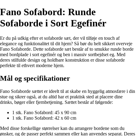
Fano Sofabord: Runde
Sofaborde i Sort Egefinér
Er du på udkig efter et sofaborde sæt, der vil tilføje en touch af
elegance og funktionalitet til dit hjem? Så bør du helt sikkert overveje
Fano Sofaborde. Dette sofaborde sæt består af to smukke runde borde
med bordplade i sort egefinér og ben i massiv sortbejdset eg. Med
deres stilfulde design og holdbare konstruktion er disse sofaborde
perfekte til ethvert moderne hjem.
Mål og specifikationer
Fano Sofaborde sættet er ideelt til at skabe en hyggelig atmosfære i din
stue og sikrer også, at du altid har et praktisk sted at placere dine
drinks, bøger eller fjernbetjening. Sættet består af følgende:
1 stk. Fano Sofabord: 45 x 90 cm
1 stk. Fano Sofabord: 42 x 60 cm
Med disse forskellige størrelser kan du arrangere bordene som du
ønsker, og de passer perfekt sammen eller kan anvendes separat. Deres