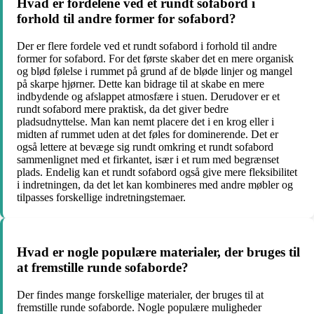
Hvad er fordelene ved et rundt sofabord i
forhold til andre former for sofabord?
Der er flere fordele ved et rundt sofabord i forhold til andre
former for sofabord. For det første skaber det en mere organisk
og blød følelse i rummet på grund af de bløde linjer og mangel
på skarpe hjørner. Dette kan bidrage til at skabe en mere
indbydende og afslappet atmosfære i stuen. Derudover er et
rundt sofabord mere praktisk, da det giver bedre
pladsudnyttelse. Man kan nemt placere det i en krog eller i
midten af ​​rummet uden at det føles for dominerende. Det er
også lettere at bevæge sig rundt omkring et rundt sofabord
sammenlignet med et firkantet, især i et rum med begrænset
plads. Endelig kan et rundt sofabord også give mere fleksibilitet
i indretningen, da det let kan kombineres med andre møbler og
tilpasses forskellige indretningstemaer.
Hvad er nogle populære materialer, der bruges til
at fremstille runde sofaborde?
Der findes mange forskellige materialer, der bruges til at
fremstille runde sofaborde. Nogle populære muligheder