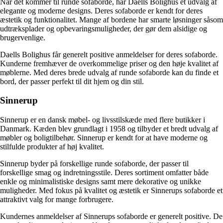
Når det kommer til runde sofaborde, har Daells Bolighus et udvalg af
elegante og moderne designs. Deres sofaborde er kendt for deres
æstetik og funktionalitet. Mange af bordene har smarte løsninger såsom
udtræksplader og opbevaringsmuligheder, der gør dem alsidige og
brugervenlige.
Daells Bolighus får generelt positive anmeldelser for deres sofaborde.
Kunderne fremhæver de overkommelige priser og den høje kvalitet af
møblerne. Med deres brede udvalg af runde sofaborde kan du finde et
bord, der passer perfekt til dit hjem og din stil.
Sinnerup
Sinnerup er en dansk møbel- og livsstilskæde med flere butikker i
Danmark. Kæden blev grundlagt i 1958 og tilbyder et bredt udvalg af
møbler og boligtilbehør. Sinnerup er kendt for at have moderne og
stilfulde produkter af høj kvalitet.
Sinnerup byder på forskellige runde sofaborde, der passer til
forskellige smag og indretningsstile. Deres sortiment omfatter både
enkle og minimalistiske designs samt mere dekorative og unikke
muligheder. Med fokus på kvalitet og æstetik er Sinnerups sofaborde et
attraktivt valg for mange forbrugere.
Kundernes anmeldelser af Sinnerups sofaborde er generelt positive. De