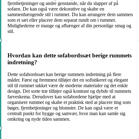
fjernbetjeninger og andre genstande, når du slapper af på
sofaen. De kan også være dekorative og skabe en
sammenhængende stil i rummet. Du kan arrangere dem sammen
som et sæt eller placere dem separat rundt om i rummet.
Mulighederne er mange og afhænger af din personlige smag og
stil.
Hvordan kan dette sofabordssæt berige rummets
indretning?
Dette sofabordssæt kan berige rummets indretning på flere
måder. Først og fremmest tilføjer det en sofistikeret og elegant
stil til rummet takket være de moderne materialer og det enkle
design. Det sorte træ tilføjer også kontrast og dybde til rummets
farveskema. Derudover kan sofabordene hjælpe med at
organisere rummet og skabe et praktisk sted at placere ting som
bøger, fjernbetjeninger og blomster. De kan også være et
centralt punkt for hygge og samvær, hvor man kan samle sig
omkring og nyde tiden sammen.