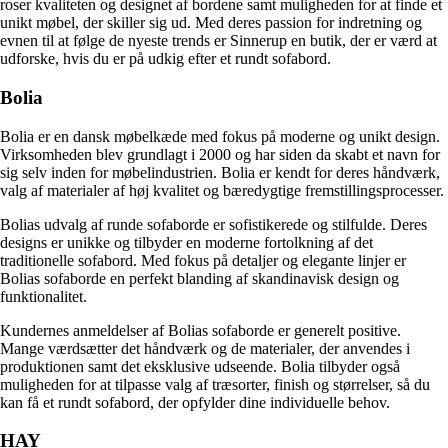
roser kvaliteten og designet af bordene samt muligheden for at finde et
unikt møbel, der skiller sig ud. Med deres passion for indretning og
evnen til at følge de nyeste trends er Sinnerup en butik, der er værd at
udforske, hvis du er på udkig efter et rundt sofabord.
Bolia
Bolia er en dansk møbelkæde med fokus på moderne og unikt design.
Virksomheden blev grundlagt i 2000 og har siden da skabt et navn for
sig selv inden for møbelindustrien. Bolia er kendt for deres håndværk,
valg af materialer af høj kvalitet og bæredygtige fremstillingsprocesser.
Bolias udvalg af runde sofaborde er sofistikerede og stilfulde. Deres
designs er unikke og tilbyder en moderne fortolkning af det
traditionelle sofabord. Med fokus på detaljer og elegante linjer er
Bolias sofaborde en perfekt blanding af skandinavisk design og
funktionalitet.
Kundernes anmeldelser af Bolias sofaborde er generelt positive.
Mange værdsætter det håndværk og de materialer, der anvendes i
produktionen samt det eksklusive udseende. Bolia tilbyder også
muligheden for at tilpasse valg af træsorter, finish og størrelser, så du
kan få et rundt sofabord, der opfylder dine individuelle behov.
HAY