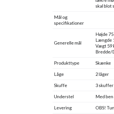
lækre møb
skal blot
Mål og
specifikationer
Højde 75
Længde 
Generelle mål
Vægt 59 
Bredde/
Produkttype
Skænke
Låge
2 låger
Skuffe
3 skuffer
Understel
Med ben
Levering
OBS! Tung