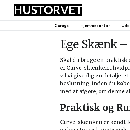
HUS
TORVET
Garage
Hjemmekontor
Udel
Ege Skænk – 
Skal du bruge en praktisk 
er Curve-skænken i hvidpi
vil vi give dig en detalje
beslutning, inden du køber 
med at afgøre, om denne sk
Praktisk og R
Curve-skænken er kendt for
virker stor ved første øjek