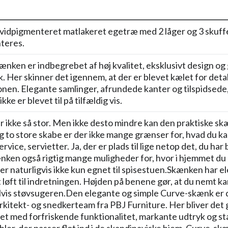
vidpigmenteret matlakeret egetræ med 2 låger og 3 skuffe
teres.
nken er indbegrebet af høj kvalitet, eksklusivt design o
 Her skinner det igennem, at der er blevet kælet for deta
nen. Elegante samlinger, afrundede kanter og tilspidsede,
ke er blevet til på tilfældig vis.
 ikke så stor. Men ikke desto mindre kan den praktiske 
g to store skabe er der ikke mange grænser for, hvad du ka
ervice, servietter. Ja, der er plads til lige netop det, du h
nken også rigtig mange muligheder for, hvor i hjemmet du 
r naturligvis ikke kun egnet til spisestuen.Skænken har el
nt løft til indretningen. Højden på benene gør, at du nem
is støvsugeren.Den elegante og simple Curve-skænk er de
rkitekt- og snedkerteam fra PBJ Furniture. Her bliver d
t med forfriskende funktionalitet, markante udtryk og st