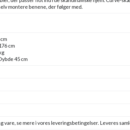
ler, der passer flot ind i de skandinaviske hjem. Curve-sk
 selv montere benene, der følger med.
 cm
176 cm
kg
Dybde 45 cm
 vare, se mere i vores leveringsbetingelser. Leveres saml