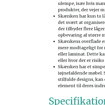
ulempe, især hvis ma
produkter, der vejer 
Skænken har kun to lå
det svært at organiser
der tilbyder flere låg
opbevaring af større 
Skænkens overflade er
mere modtageligt for 
eller laminat. Dette 
eller hvor der er risiko
Skænken har et simpelt
iøjnefaldende møbel.
stilfulde designs, kan
element til deres indr
Specifikatio