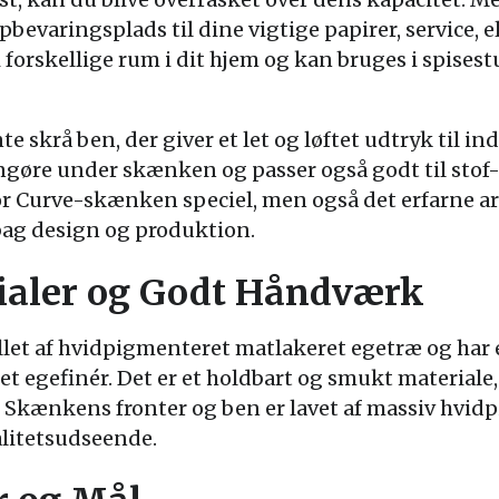
pbevaringsplads til dine vigtige papirer, service, e
i forskellige rum i dit hjem og kan bruges i spisest
 skrå ben, der giver et let og løftet udtryk til i
ngøre under skænken og passer også godt til stof-
gør Curve-skænken speciel, men også det erfarne 
 bag design og produktion.
rialer og Godt Håndværk
let af hvidpigmenteret matlakeret egetræ og har e
 egefinér. Det er et holdbart og smukt materiale, 
 Skænkens fronter og ben er lavet af massiv hvid
valitetsudseende.