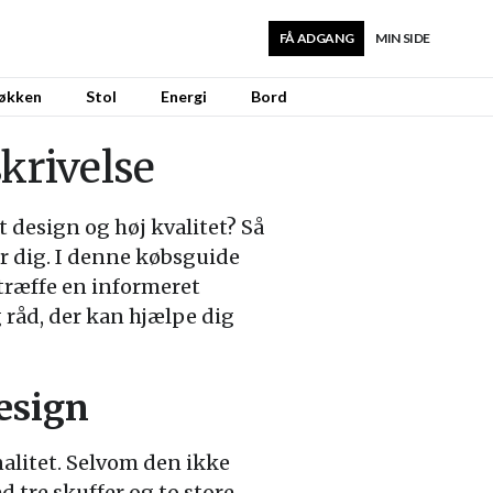
FÅ ADGANG
MIN SIDE
økken
Stol
Energi
Bord
krivelse
 design og høj kvalitet? Så
r dig. I denne købsguide
 træffe en informeret
g råd, der kan hjælpe dig
esign
alitet. Selvom den ikke
d tre skuffer og to store