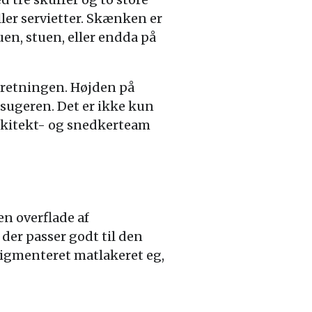
ller servietter. Skænken er
uen, stuen, eller endda på
ndretningen. Højden på
sugeren. Det er ikke kun
arkitekt- og snedkerteam
n overflade af
der passer godt til den
pigmenteret matlakeret eg,