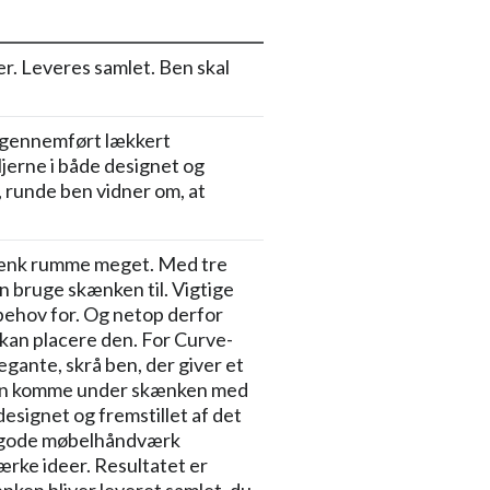
r. Leveres samlet. Ben skal
g gennemført lækkert
ljerne i både designet og
 runde ben vidner om, at
skænk rumme meget. Med tre
n bruge skænken til. Vigtige
ar behov for. Og netop derfor
kan placere den. For Curve-
egante, skrå ben, der giver et
t kan komme under skænken med
signet og fremstillet af det
et gode møbelhåndværk
ærke ideer. Resultatet er