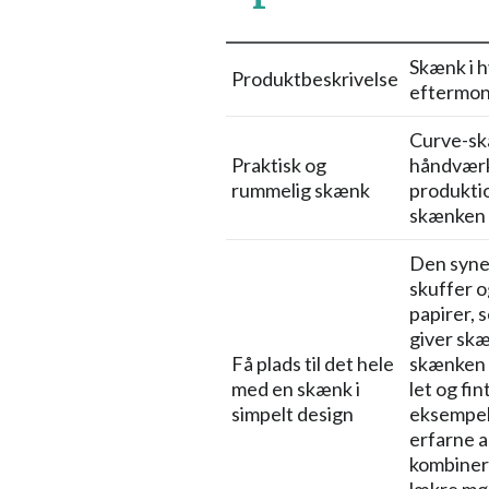
Skænk i h
Produktbeskrivelse
eftermon
Curve-skæ
Praktisk og
håndværk.
rummelig skænk
produktio
skænken ik
Den syner
skuffer o
papirer, s
giver skæ
Få plads til det hele
skænken e
med en skænk i
let og fi
simpelt design
eksempelv
erfarne a
kombinere