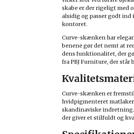
skabe er der rigeligt med o
alsidig og passer godt ind 
kontoret.
Curve-skænken har elegante
benene gør det nemt at re
dens funktionalitet, der 
fra PBJ Furniture, der står
Kvalitetsmate
Curve-skænken er fremstil
hvidpigmenteret matlakeret
skandinaviske indretning.
der giver et stilfuldt og k