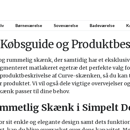
iv
Børneværelse
Soveværelse
Badeværelse
K
Købsguide og Produktbes
og rummelig skænk, der samtidig har et eksklusivt
gmenteret matlakeret egetræ det perfekte valg fo
ret produktbeskrivelse af Curve-skænken, så du kan
produktet. Vi vil også dele vigtige overvejelser o
ænk passer til dine behov.
ummetlig Skænk i Simpelt D
 sit enkle og elegante design samt dets funktion
ast, kan du blive overrasket over dens kapacitet. Me