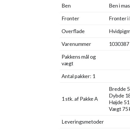
Ben
Ben i mas
Fronter
Fronter i
Overflade
Hvidpigm
Varenummer
1030387
Pakkens mål og
vægt
Antal pakker: 1
Bredde 5
Dybde 1
1 stk. af Pakke A
Højde 51
Vægt 75 
Leveringsmetoder