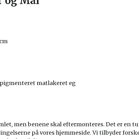
r og Mål
 cm
dpigmenteret matlakeret eg
et, men benene skal eftermonteres. Det er en tun
ngelserne på vores hjemmeside. Vi tilbyder forske