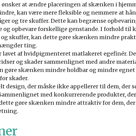
n ønsker at ændre placeringen af skænken i hjem
mindre, kan være mere fleksible og nemmere at hån
ger og tre skuffer. Dette kan begrænse opbevar
e og opbevare forskellige genstande. I forhold ti
er og skuffer, kan dette gøre skænken mindre prakt
mængder ting.
 lavet af hvidpigmenteret matlakeret egefinér. De
ridser og skader sammenlignet med andre material
kan gøre skænken mindre holdbar og mindre egnet 
 for skader.
 design, der måske ikke appellerer til dem, der sø
 Sammenlignet med konkurrerende produkter, der 
 dette gøre skænken mindre attraktiv for dem, der ø
etning.
ner