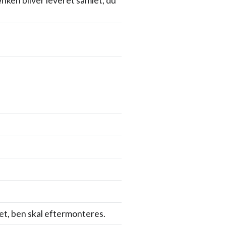
ænken bliver leveret samlet, du
et, ben skal eftermonteres.