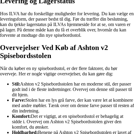
Levering og Lagerstatus
Hos ILVA har du forskellige muligheder for levering. Du kan vælge en
leveringsform, der passer bedst til dig. Før du træffer din beslutning,
kan du tjekke lagerstatus på ILVAs hjemmeside for at se, om varen er
på lager. På denne måde kan du få et overblik over, hvornår du kan
forvente at modtage din nye spisebordsstol.
Overvejelser Ved Køb af Ashton v2
Spisebordsstolen
Når du køber en ny spisebordsstol, er der flere faktorer, du bør
overveje. Her er nogle vigtige overvejelser, du kan gøre dig:
Stil:
Ashton v2 Spisebordsstolen har en moderne stil, der passer
godt ind i de fleste indretninger. Overvej om denne stil passer til
dit hjem.
Farve:
Stolen har en lys grå farve, der kan være let at kombinere
med andre møbler. Tænk over om denne farve passer til resten af
din indretning.
Komfort:
Det er vigtigt, at en spisebordsstol er behagelig at
sidde i. Overvej om Ashton v2 Spisebordsstolen giver den
komfort, du ønsker.
Holdbarhed:
Benene på Ashton v2 Spisebordsstolen er lavet af