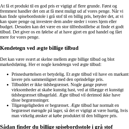
At få et produkt til en god pris er vigtigt af flere grunde. Først og
fremmest handler det om at få mest muligt ud af vores penge. Når vi
kan finde spisebordsstole i grå stof til en billig pris, betyder det, at vi
kan spare penge og investere dem andre steder i vores hjem eller
budget. Desuden kan det være en stor tilfredsstillelse at finde et godt
tilbud. Det giver os en følelse af at have gjort en god handel og fået
mere for vores penge.
Kendetegn ved ægte billige tilbud
Det kan være svært at skelne mellem ægte billige tilbud og blot
markedsføring. Her er nogle kendetegn ved ægte tilbud:
Prisnedsættelsen er betydelig. Et ægte tilbud vil have en markant
lavere pris sammenlignet med den oprindelige pris.
Tilbuddet er ikke tidsbegrænset. Nogle gange prøver
virksomheder at skabe kunstig hast, ved at tillægge et kunstigt
tidsbegrænset tilbagefald. Ægte tilbud vil derimod ikke have
disse begrænsninger.
Tilgængeligheden er begrænset. Ægte tilbud har normalt en
begrænset mængde på lager, så det er vigtigt at være hurtig, hvis
man virkelig ønsker at købe produktet til den billigere pris.
Sådan finder du billige spisebordsstole i grå stof