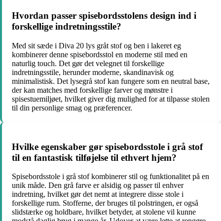
Hvordan passer spisebordsstolens design ind i
forskellige indretningsstile?
Med sit sæde i Diva 20 lys gråt stof og ben i lakeret eg
kombinerer denne spisebordsstol en moderne stil med en
naturlig touch. Det gør det velegnet til forskellige
indretningsstile, herunder moderne, skandinavisk og
minimalistisk. Det lysegrå stof kan fungere som en neutral base,
der kan matches med forskellige farver og mønstre i
spisestuemiljøet, hvilket giver dig mulighed for at tilpasse stolen
til din personlige smag og præferencer.
Hvilke egenskaber gør spisebordsstole i grå stof
til en fantastisk tilføjelse til ethvert hjem?
Spisebordsstole i grå stof kombinerer stil og funktionalitet på en
unik måde. Den grå farve er alsidig og passer til enhver
indretning, hvilket gør det nemt at integrere disse stole i
forskellige rum. Stofferne, der bruges til polstringen, er også
slidstærke og holdbare, hvilket betyder, at stolene vil kunne
modstå daglig brug i mange år. Udover at være lette at rengøre