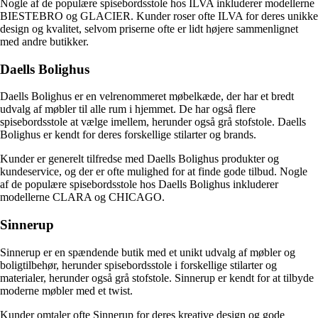
Nogle af de populære spisebordsstole hos ILVA inkluderer modellerne
BIESTEBRO og GLACIER. Kunder roser ofte ILVA for deres unikke
design og kvalitet, selvom priserne ofte er lidt højere sammenlignet
med andre butikker.
Daells Bolighus
Daells Bolighus er en velrenommeret møbelkæde, der har et bredt
udvalg af møbler til alle rum i hjemmet. De har også flere
spisebordsstole at vælge imellem, herunder også grå stofstole. Daells
Bolighus er kendt for deres forskellige stilarter og brands.
Kunder er generelt tilfredse med Daells Bolighus produkter og
kundeservice, og der er ofte mulighed for at finde gode tilbud. Nogle
af de populære spisebordsstole hos Daells Bolighus inkluderer
modellerne CLARA og CHICAGO.
Sinnerup
Sinnerup er en spændende butik med et unikt udvalg af møbler og
boligtilbehør, herunder spisebordsstole i forskellige stilarter og
materialer, herunder også grå stofstole. Sinnerup er kendt for at tilbyde
moderne møbler med et twist.
Kunder omtaler ofte Sinnerup for deres kreative design og gode