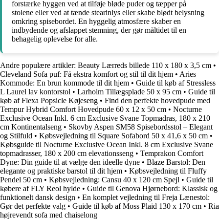
forstærke hyggen ved at tilføje bløde puder og tæpper på
stolene eller ved at tænde stearinlys eller skabe blødt belysning
omkring spisebordet. En hyggelig atmosfære skaber en
indbydende og afslappet stemning, der gør måltidet til en
behagelig oplevelse for alle.
Andre populære artikler:
Beauty Lærreds billede 110 x 180 x 3,5 cm
•
Cleveland Sofa puf: Få ekstra komfort og stil til dit hjem
•
Aries
Kommode: En brun kommode til dit hjem
•
Guide til køb af Stressless
L Laurel lav kontorstol
•
Larholm Tillægsplade 50 x 95 cm
•
Guide til
køb af Flexa Popsicle Køjeseng
•
Find den perfekte hovedpude med
Tempur Hybrid Comfort Hovedpude 60 x 12 x 50 cm
•
Nocturne
Exclusive Ocean Inkl. 6 cm Exclusive Svane Topmadras, 180 x 210
cm Kontinentalseng
•
Skovby Aspen SM58 Spisebordsstol – Elegant
og Stilfuld
•
Købsvejledning til Square Sofabord 50 x 41,6 x 50 cm
•
Købsguide til Nocturne Exclusive Ocean Inkl. 8 cm Exclusive Svane
topmadrasser, 180 x 200 cm elevationsseng
•
Temprakon Comfort
Dyne: Din guide til at vælge den ideelle dyne
•
Blaze Barstol: Den
elegante og praktiske barstol til dit hjem
•
Købsvejledning til Fluffy
Pendel 50 cm
•
Købsvejledning: Cansu 40 x 120 cm Spejl
•
Guide til
købere af FLY Reol hylde
•
Guide til Genova Hjørnebord: Klassisk og
funktionelt dansk design
•
En komplet vejledning til Freja Lænestol:
Gør det perfekte valg
•
Guide til køb af Moss Plaid 130 x 170 cm
•
Ria
højrevendt sofa med chaiselong