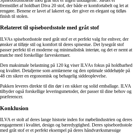
Spisebordsstolene med gråt stof er ingen undtagelse. Sædet er
fremstillet af holdbart Diva 20 stof, der både er komfortabelt og let at
rengøre. Benene er lavet af lakeret eg, der giver en elegant og tidløs
finish til stolen.
Relateret til spisebordsstole med gråt stof
ILVAs spisebordsstole med gråt stof er et perfekt valg for enhver, der
ønsker at tilføje stil og komfort til deres spisestue. Det lysegråt stof
passer perfekt til et moderne og minimalistisk interiør, og det er nemt at
matche med forskellige farveskemaer.
Den maksimale belastning på 120 kg viser ILVAs fokus på holdbarhed
og kvalitet. Detaljerne som armlænene og den optimale siddehøjde på
48 cm sikrer en ergonomisk og behagelig siddeoplevelse.
Pakken leveres direkte til din dør i en sikker og solid emballage. ILVA
tilbyder også forskellige leveringsmetoder, der passer til dine behov og
præferencer.
Konklusion
ILVA er stolt af deres lange historie inden for møbelindustrien og deres
engagement i kvalitet, design og bæredygtighed. Deres spisebordsstole
med gråt stof er et perfekt eksempel på deres håndværksmæssige