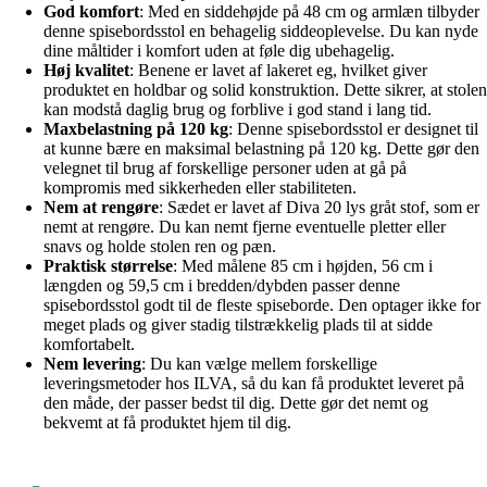
God komfort
: Med en siddehøjde på 48 cm og armlæn tilbyder
denne spisebordsstol en behagelig siddeoplevelse. Du kan nyde
dine måltider i komfort uden at føle dig ubehagelig.
Høj kvalitet
: Benene er lavet af lakeret eg, hvilket giver
produktet en holdbar og solid konstruktion. Dette sikrer, at stolen
kan modstå daglig brug og forblive i god stand i lang tid.
Maxbelastning på 120 kg
: Denne spisebordsstol er designet til
at kunne bære en maksimal belastning på 120 kg. Dette gør den
velegnet til brug af forskellige personer uden at gå på
kompromis med sikkerheden eller stabiliteten.
Nem at rengøre
: Sædet er lavet af Diva 20 lys gråt stof, som er
nemt at rengøre. Du kan nemt fjerne eventuelle pletter eller
snavs og holde stolen ren og pæn.
Praktisk størrelse
: Med målene 85 cm i højden, 56 cm i
længden og 59,5 cm i bredden/dybden passer denne
spisebordsstol godt til de fleste spiseborde. Den optager ikke for
meget plads og giver stadig tilstrækkelig plads til at sidde
komfortabelt.
Nem levering
: Du kan vælge mellem forskellige
leveringsmetoder hos ILVA, så du kan få produktet leveret på
den måde, der passer bedst til dig. Dette gør det nemt og
bekvemt at få produktet hjem til dig.