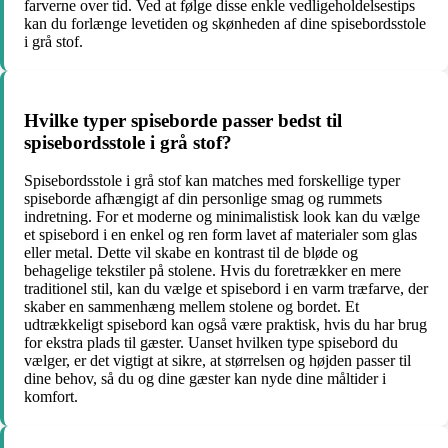
farverne over tid. Ved at følge disse enkle vedligeholdelsestips
kan du forlænge levetiden og skønheden af dine spisebordsstole
i grå stof.
Hvilke typer spiseborde passer bedst til
spisebordsstole i grå stof?
Spisebordsstole i grå stof kan matches med forskellige typer
spiseborde afhængigt af din personlige smag og rummets
indretning. For et moderne og minimalistisk look kan du vælge
et spisebord i en enkel og ren form lavet af materialer som glas
eller metal. Dette vil skabe en kontrast til de bløde og
behagelige tekstiler på stolene. Hvis du foretrækker en mere
traditionel stil, kan du vælge et spisebord i en varm træfarve, der
skaber en sammenhæng mellem stolene og bordet. Et
udtrækkeligt spisebord kan også være praktisk, hvis du har brug
for ekstra plads til gæster. Uanset hvilken type spisebord du
vælger, er det vigtigt at sikre, at størrelsen og højden passer til
dine behov, så du og dine gæster kan nyde dine måltider i
komfort.