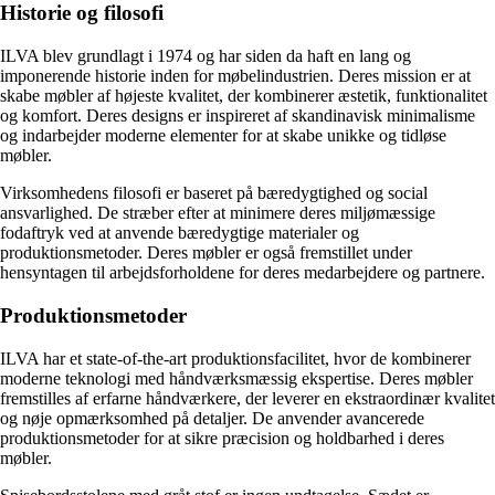
Historie og filosofi
ILVA blev grundlagt i 1974 og har siden da haft en lang og
imponerende historie inden for møbelindustrien. Deres mission er at
skabe møbler af højeste kvalitet, der kombinerer æstetik, funktionalitet
og komfort. Deres designs er inspireret af skandinavisk minimalisme
og indarbejder moderne elementer for at skabe unikke og tidløse
møbler.
Virksomhedens filosofi er baseret på bæredygtighed og social
ansvarlighed. De stræber efter at minimere deres miljømæssige
fodaftryk ved at anvende bæredygtige materialer og
produktionsmetoder. Deres møbler er også fremstillet under
hensyntagen til arbejdsforholdene for deres medarbejdere og partnere.
Produktionsmetoder
ILVA har et state-of-the-art produktionsfacilitet, hvor de kombinerer
moderne teknologi med håndværksmæssig ekspertise. Deres møbler
fremstilles af erfarne håndværkere, der leverer en ekstraordinær kvalitet
og nøje opmærksomhed på detaljer. De anvender avancerede
produktionsmetoder for at sikre præcision og holdbarhed i deres
møbler.