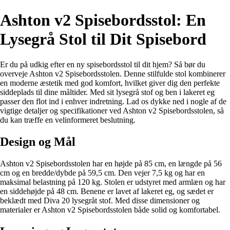
Ashton v2 Spisebordsstol: En
Lysegrå Stol til Dit Spisebord
Er du på udkig efter en ny spisebordsstol til dit hjem? Så bør du
overveje Ashton v2 Spisebordsstolen. Denne stilfulde stol kombinerer
en moderne æstetik med god komfort, hvilket giver dig den perfekte
siddeplads til dine måltider. Med sit lysegrå stof og ben i lakeret eg
passer den flot ind i enhver indretning. Lad os dykke ned i nogle af de
vigtige detaljer og specifikationer ved Ashton v2 Spisebordsstolen, så
du kan træffe en velinformeret beslutning.
Design og Mål
Ashton v2 Spisebordsstolen har en højde på 85 cm, en længde på 56
cm og en bredde/dybde på 59,5 cm. Den vejer 7,5 kg og har en
maksimal belastning på 120 kg. Stolen er udstyret med armlæn og har
en siddehøjde på 48 cm. Benene er lavet af lakeret eg, og sædet er
beklædt med Diva 20 lysegråt stof. Med disse dimensioner og
materialer er Ashton v2 Spisebordsstolen både solid og komfortabel.