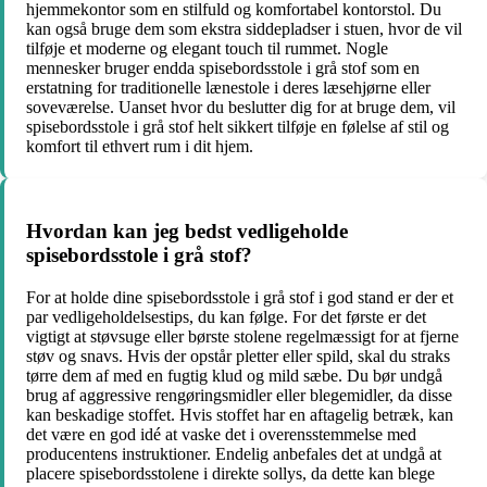
hjemmekontor som en stilfuld og komfortabel kontorstol. Du
kan også bruge dem som ekstra siddepladser i stuen, hvor de vil
tilføje et moderne og elegant touch til rummet. Nogle
mennesker bruger endda spisebordsstole i grå stof som en
erstatning for traditionelle lænestole i deres læsehjørne eller
soveværelse. Uanset hvor du beslutter dig for at bruge dem, vil
spisebordsstole i grå stof helt sikkert tilføje en følelse af stil og
komfort til ethvert rum i dit hjem.
Hvordan kan jeg bedst vedligeholde
spisebordsstole i grå stof?
For at holde dine spisebordsstole i grå stof i god stand er der et
par vedligeholdelsestips, du kan følge. For det første er det
vigtigt at støvsuge eller børste stolene regelmæssigt for at fjerne
støv og snavs. Hvis der opstår pletter eller spild, skal du straks
tørre dem af med en fugtig klud og mild sæbe. Du bør undgå
brug af aggressive rengøringsmidler eller blegemidler, da disse
kan beskadige stoffet. Hvis stoffet har en aftagelig betræk, kan
det være en god idé at vaske det i overensstemmelse med
producentens instruktioner. Endelig anbefales det at undgå at
placere spisebordsstolene i direkte sollys, da dette kan blege