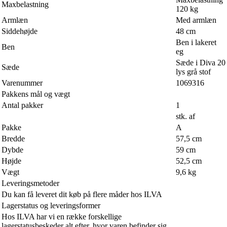
Maxbelastning
120 kg
Armlæn
Med armlæn
Siddehøjde
48 cm
Ben i lakeret
Ben
eg
Sæde i Diva 20
Sæde
lys grå stof
Varenummer
1069316
Pakkens mål og vægt
Antal pakker
1
stk. af
Pakke
A
Bredde
57,5 cm
Dybde
59 cm
Højde
52,5 cm
Vægt
9,6 kg
Leveringsmetoder
Du kan få leveret dit køb på flere måder hos ILVA
Lagerstatus og leveringsformer
Hos ILVA har vi en række forskellige
lagerstatusbeskeder alt efter, hvor varen befinder sig.