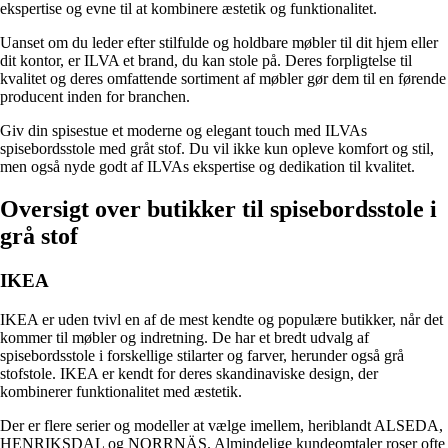
ekspertise og evne til at kombinere æstetik og funktionalitet.
Uanset om du leder efter stilfulde og holdbare møbler til dit hjem eller
dit kontor, er ILVA et brand, du kan stole på. Deres forpligtelse til
kvalitet og deres omfattende sortiment af møbler gør dem til en førende
producent inden for branchen.
Giv din spisestue et moderne og elegant touch med ILVAs
spisebordsstole med gråt stof. Du vil ikke kun opleve komfort og stil,
men også nyde godt af ILVAs ekspertise og dedikation til kvalitet.
Oversigt over butikker til spisebordsstole i
grå stof
IKEA
IKEA er uden tvivl en af de mest kendte og populære butikker, når det
kommer til møbler og indretning. De har et bredt udvalg af
spisebordsstole i forskellige stilarter og farver, herunder også grå
stofstole. IKEA er kendt for deres skandinaviske design, der
kombinerer funktionalitet med æstetik.
Der er flere serier og modeller at vælge imellem, heriblandt ALSEDA,
HENRIKSDAL og NORRNÄS. Almindelige kundeomtaler roser ofte