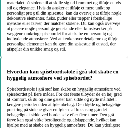
materialet på stolene til at skille sig ud i rummet og tilføje en vis
stil og elegance. Hvis du ønsker at tilføje et mere unikt og
personligt præg til din spisestue, kan du overveje at tilføje nogle
dekorative elementer, f.eks. puder eller tæpper i forskellige
mønstre eller farver, der matcher stolene. Du kan også overveje
at placere nogle personlige genstande eller kunstværker på
væggene omkring spisebordet for at skabe en personlig og
indbydende atmosfære. Ved at tænke over detaljerne og tilføje
personlige elementer kan du gøre din spisestue til et sted, der
afspejler din unikke smag og stil.
Hvordan kan spisebordsstole i grå stof skabe en
hyggelig atmosfære ved spisebordet?
Spisebordsstole i grå stof kan skabe en hyggelig atmosfære ved
spisebordet på flere måder. For det første tilbyder de en høj grad
af komfort, så du og dine gæster kan sidde og nyde måltidet i
længere perioder uden at føle ubehag. Den bløde og behagelige
polstring på stolene giver en følelse af luksus og gør det
behageligt at sidde ved bordet selv efter flere timer. Den grå
farve kan også virke beroligende og afslappende, hvilket kan
hjælpe med at skabe en hyggelig atmosfære. Du kan yderligere