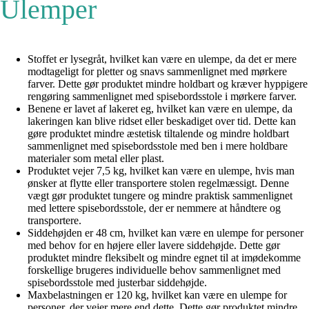
Ulemper
Stoffet er lysegråt, hvilket kan være en ulempe, da det er mere
modtageligt for pletter og snavs sammenlignet med mørkere
farver. Dette gør produktet mindre holdbart og kræver hyppigere
rengøring sammenlignet med spisebordsstole i mørkere farver.
Benene er lavet af lakeret eg, hvilket kan være en ulempe, da
lakeringen kan blive ridset eller beskadiget over tid. Dette kan
gøre produktet mindre æstetisk tiltalende og mindre holdbart
sammenlignet med spisebordsstole med ben i mere holdbare
materialer som metal eller plast.
Produktet vejer 7,5 kg, hvilket kan være en ulempe, hvis man
ønsker at flytte eller transportere stolen regelmæssigt. Denne
vægt gør produktet tungere og mindre praktisk sammenlignet
med lettere spisebordsstole, der er nemmere at håndtere og
transportere.
Siddehøjden er 48 cm, hvilket kan være en ulempe for personer
med behov for en højere eller lavere siddehøjde. Dette gør
produktet mindre fleksibelt og mindre egnet til at imødekomme
forskellige brugeres individuelle behov sammenlignet med
spisebordsstole med justerbar siddehøjde.
Maxbelastningen er 120 kg, hvilket kan være en ulempe for
personer, der vejer mere end dette. Dette gør produktet mindre