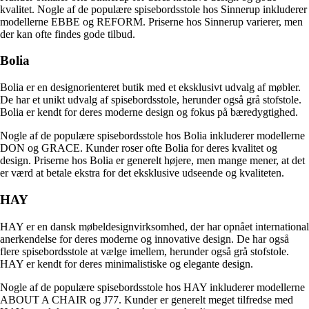
kvalitet. Nogle af de populære spisebordsstole hos Sinnerup inkluderer
modellerne EBBE og REFORM. Priserne hos Sinnerup varierer, men
der kan ofte findes gode tilbud.
Bolia
Bolia er en designorienteret butik med et eksklusivt udvalg af møbler.
De har et unikt udvalg af spisebordsstole, herunder også grå stofstole.
Bolia er kendt for deres moderne design og fokus på bæredygtighed.
Nogle af de populære spisebordsstole hos Bolia inkluderer modellerne
DON og GRACE. Kunder roser ofte Bolia for deres kvalitet og
design. Priserne hos Bolia er generelt højere, men mange mener, at det
er værd at betale ekstra for det eksklusive udseende og kvaliteten.
HAY
HAY er en dansk møbeldesignvirksomhed, der har opnået international
anerkendelse for deres moderne og innovative design. De har også
flere spisebordsstole at vælge imellem, herunder også grå stofstole.
HAY er kendt for deres minimalistiske og elegante design.
Nogle af de populære spisebordsstole hos HAY inkluderer modellerne
ABOUT A CHAIR og J77. Kunder er generelt meget tilfredse med