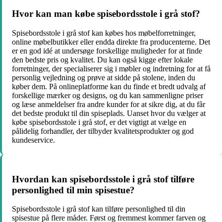
Hvor kan man købe spisebordsstole i grå stof?
Spisebordsstole i grå stof kan købes hos møbelforretninger,
online møbelbutikker eller endda direkte fra producenterne. Det
er en god idé at undersøge forskellige muligheder for at finde
den bedste pris og kvalitet. Du kan også kigge efter lokale
forretninger, der specialiserer sig i møbler og indretning for at få
personlig vejledning og prøve at sidde på stolene, inden du
køber dem. På onlineplatforme kan du finde et bredt udvalg af
forskellige mærker og designs, og du kan sammenligne priser
og læse anmeldelser fra andre kunder for at sikre dig, at du får
det bedste produkt til din spiseplads. Uanset hvor du vælger at
købe spisebordsstole i grå stof, er det vigtigt at vælge en
pålidelig forhandler, der tilbyder kvalitetsprodukter og god
kundeservice.
Hvordan kan spisebordsstole i grå stof tilføre
personlighed til min spisestue?
Spisebordsstole i grå stof kan tilføre personlighed til din
spisestue på flere måder. Først og fremmest kommer farven og