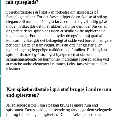
mit spiseplads?
Spisebordsstole i grå stof kan forbedre din spiseplads på
forskellige måder. For det første tilføjer de en følelse af stil og
elegance til rummet. Den grå farve er tidløs og vil aldrig gå af
mode, hvilket gør det til et sikkert valg for dem, der ønsker at
opgradere deres spiseplads uden at skulle skifte møblerne ud
regelmæssigt. For det andet tilbyder de også en høj grad af
komfort, hvilket gør det behageligt at sidde ved bordet i længere
perioder. Dette er især vigtigt, hvis du ofte har gæster eller
nyder lange og hyggelige måltider med familien. Endelig kan
spisebordsstole i grå stof også hjælpe med at skabe en
sammenhængende og harmonisk indretning i spisepladsen ved
at matche andre elementer i rummet, f.eks. farveskemaet eller
teksturerne.
Kan spisebordsstole i grå stof bruges i andre rum
end spisestuen?
Ja, spisebordsstole i grå stof kan bruges i andre rum end
spisestuen. Deres alsidige udseende og farve gør dem velegnede
til brug i forskellige omgivelser. Du kan f.eks. placere dem i et