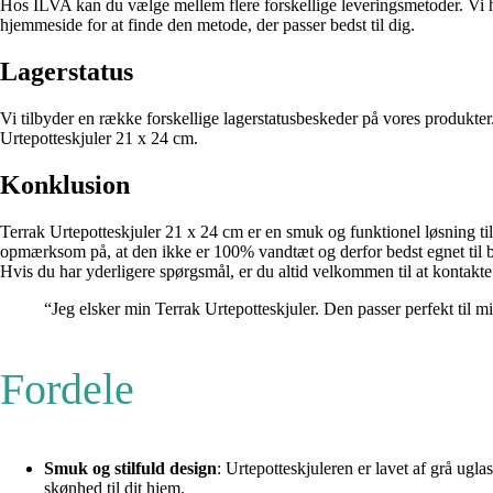
Hos ILVA kan du vælge mellem flere forskellige leveringsmetoder. Vi ha
hjemmeside for at finde den metode, der passer bedst til dig.
Lagerstatus
Vi tilbyder en række forskellige lagerstatusbeskeder på vores produkte
Urtepotteskjuler 21 x 24 cm.
Konklusion
Terrak Urtepotteskjuler 21 x 24 cm er en smuk og funktionel løsning til
opmærksom på, at den ikke er 100% vandtæt og derfor bedst egnet til bru
Hvis du har yderligere spørgsmål, er du altid velkommen til at kontakt
“Jeg elsker min Terrak Urtepotteskjuler. Den passer perfekt til m
Fordele
Smuk og stilfuld design
: Urtepotteskjuleren er lavet af grå ugla
skønhed til dit hjem.