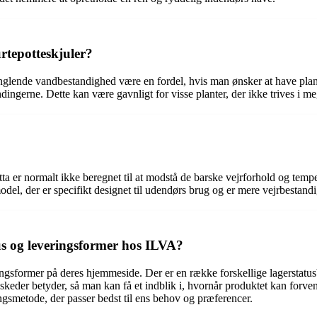
rtepotteskjuler?
glende vandbestandighed være en fordel, hvis man ønsker at have plant
dingerne. Dette kan være gavnligt for visse planter, der ikke trives i me
otta er normalt ikke beregnet til at modstå de barske vejrforhold og te
del, der er specifikt designet til udendørs brug og er mere vejrbestandi
us og leveringsformer hos ILVA?
sformer på deres hjemmeside. Der er en række forskellige lagerstatusbes
keder betyder, så man kan få et indblik i, hvornår produktet kan forven
ngsmetode, der passer bedst til ens behov og præferencer.