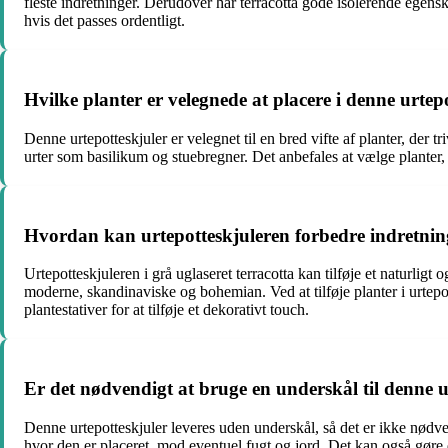
fleste indretninger. Derudover har terracotta gode isolerende egensk
hvis det passes ordentligt.
Hvilke planter er velegnede at placere i denne urtep
Denne urtepotteskjuler er velegnet til en bred vifte af planter, der 
urter som basilikum og stuebregner. Det anbefales at vælge planter,
Hvordan kan urtepotteskjuleren forbedre indretnin
Urtepotteskjuleren i grå uglaseret terracotta kan tilføje et naturligt
moderne, skandinaviske og bohemian. Ved at tilføje planter i urtepo
plantestativer for at tilføje et dekorativt touch.
Er det nødvendigt at bruge en underskål til denne u
Denne urtepotteskjuler leveres uden underskål, så det er ikke nødve
hvor den er placeret, mod eventuel fugt og jord. Det kan også gøre