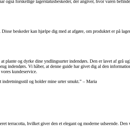
r også forskellige lagerstatusbeskeder, der angiver, hvor varen befind
r. Disse beskeder kan hjælpe dig med at afgøre, om produktet er på lag
 at plante og dyrke dine yndlingsurter indendørs. Den er lavet af grå ug
g indendørs. Vi håber, at denne guide har givet dig al den information,
e vores kundeservice.
it indretningsstil og holder mine urter smukt.” – Maria
seret terracotta, hvilket giver den et elegant og moderne udseende. Den vil