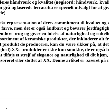
res håndværk og kvalitet (nøgleord: håndværk, kvalit
 grå uglaserede terracotta er specielt udvalgt for at gi
de).
ekt repræsentation af deres commitment til kvalitet og 
 farve, men det er også åndbart og bevarer jordfugtighe
dendørs brug og giver en følelse af naturlighed og enkel
sortiment af keramiske produkter, der inkluderer alt fra
et produkt de producerer, kan du være sikker på, at de
ghed).XXs produkter er ikke kun smukke, de er også h
ilføje et strejf af elegance og naturlighed til dit hjem,
onsoreret eller støttet af XX. Denne artikel er baseret 