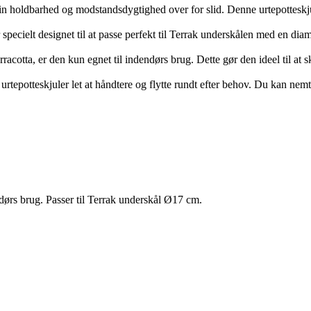
 sin holdbarhed og modstandsdygtighed over for slid. Denne urtepotteskjule
 specielt designet til at passe perfekt til Terrak underskålen med en dia
erracotta, er den kun egnet til indendørs brug. Dette gør den ideel til at
rtepotteskjuler let at håndtere og flytte rundt efter behov. Du kan nem
endørs brug. Passer til Terrak underskål Ø17 cm.