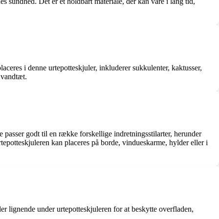
s sundhed. Det er et holdbart materiale, der kan vare i lang tid,
laceres i denne urtepotteskjuler, inkluderer sukkulenter, kaktusser,
 vandtæt.
e passer godt til en række forskellige indretningsstilarter, herunder
tepotteskjuleren kan placeres på borde, vindueskarme, hylder eller i
er lignende under urtepotteskjuleren for at beskytte overfladen,