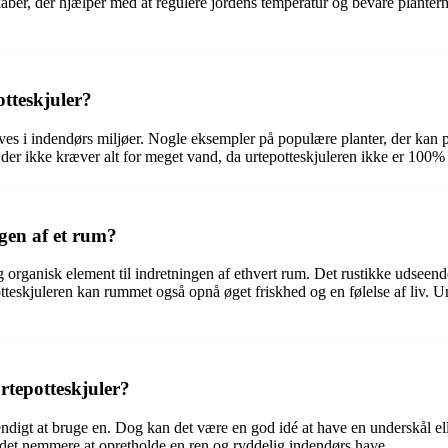
aber, der hjælper med at regulere jordens temperatur og bevare planterne
otteskjuler?
trives i indendørs miljøer. Nogle eksempler på populære planter, der kan p
 der ikke kræver alt for meget vand, da urtepotteskjuleren ikke er 100%
gen af et rum?
 og organisk element til indretningen af ethvert rum. Det rustikke udseend
tteskjuleren kan rummet også opnå øget friskhed og en følelse af liv. Ur
rtepotteskjuler?
ndigt at bruge en. Dog kan det være en god idé at have en underskål ell
 det nemmere at opretholde en ren og ryddelig indendørs have.