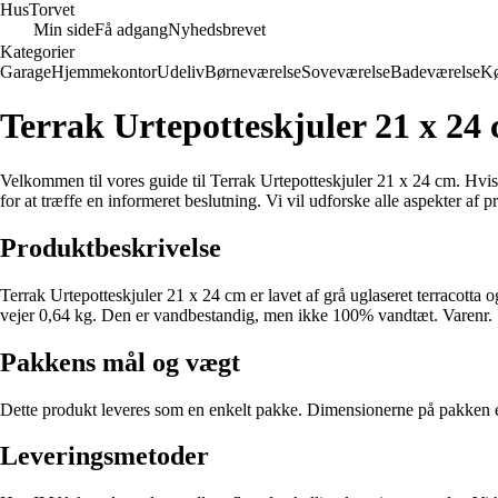
Hus
Torvet
Min side
Få adgang
Nyhedsbrevet
Kategorier
Garage
Hjemmekontor
Udeliv
Børneværelse
Soveværelse
Badeværelse
K
Terrak Urtepotteskjuler 21 x 24
Velkommen til vores guide til Terrak Urtepotteskjuler 21 x 24 cm. Hvis d
for at træffe en informeret beslutning. Vi vil udforske alle aspekter af 
Produktbeskrivelse
Terrak Urtepotteskjuler 21 x 24 cm er lavet af grå uglaseret terracott
vejer 0,64 kg. Den er vandbestandig, men ikke 100% vandtæt. Varenr.
Pakkens mål og vægt
Dette produkt leveres som en enkelt pakke. Dimensionerne på pakken 
Leveringsmetoder