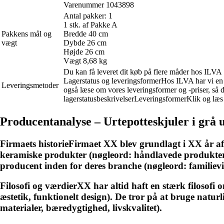
Varenummer 1043898
Antal pakker: 1
1 stk. af Pakke A
Pakkens mål og
Bredde 40 cm
vægt
Dybde 26 cm
Højde 26 cm
Vægt 8,68 kg
Du kan få leveret dit køb på flere måder hos ILVA
Lagerstatus og leveringsformerHos ILVA har vi en ræ
Leveringsmetoder
også læse om vores leveringsformer og -priser, så 
lagerstatusbeskrivelserLeveringsformerKlik og læs 
Producentanalyse – Urtepotteskjuler i grå u
Firmaets historieFirmaet XX blev grundlagt i XX år af 
keramiske produkter (nøgleord: håndlavede produkter, 
producent inden for deres branche (nøgleord: familie
Filosofi og værdierXX har altid haft en stærk filosofi o
æstetik, funktionelt design). De tror på at bruge natur
materialer, bæredygtighed, livskvalitet).