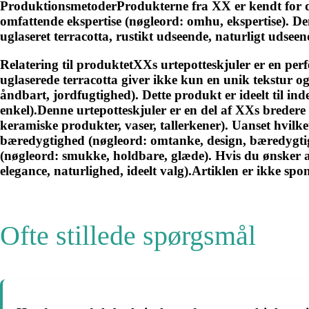
ProduktionsmetoderProdukterne fra XX er kendt for de
omfattende ekspertise (nøgleord: omhu, ekspertise). Den
uglaseret terracotta, rustikt udseende, naturligt udseen
Relatering til produktetXXs urtepotteskjuler er en perf
uglaserede terracotta giver ikke kun en unik tekstur og
åndbart, jordfugtighed). Dette produkt er ideelt til in
enkel).Denne urtepotteskjuler er en del af XXs bredere 
keramiske produkter, vaser, tallerkener). Uanset hvilk
bæredygtighed (nøgleord: omtanke, design, bæredygti
(nøgleord: smukke, holdbare, glæde). Hvis du ønsker at t
elegance, naturlighed, ideelt valg).Artiklen er ikke sp
Ofte stillede spørgsmål