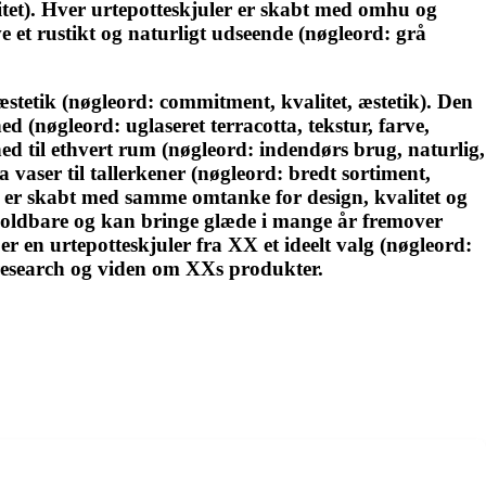
et). Hver urtepotteskjuler er skabt med omhu og
ve et rustikt og naturligt udseende (nøgleord: grå
æstetik (nøgleord: commitment, kvalitet, æstetik). Den
d (nøgleord: uglaseret terracotta, tekstur, farve,
hed til ethvert rum (nøgleord: indendørs brug, naturlig,
 vaser til tallerkener (nøgleord: bredt sortiment,
t er skabt med samme omtanke for design, kvalitet og
oldbare og kan bringe glæde i mange år fremover
 er en urtepotteskjuler fra XX et ideelt valg (nøgleord:
på research og viden om XXs produkter.