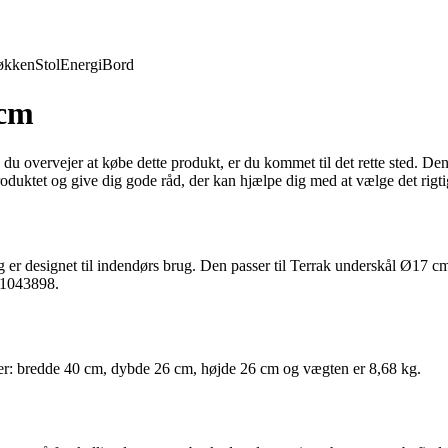
økken
Stol
Energi
Bord
 cm
u overvejer at købe dette produkt, er du kommet til det rette sted. Denne
produktet og give dig gode råd, der kan hjælpe dig med at vælge det rigti
a og er designet til indendørs brug. Den passer til Terrak underskål Ø1
 1043898.
er: bredde 40 cm, dybde 26 cm, højde 26 cm og vægten er 8,68 kg.