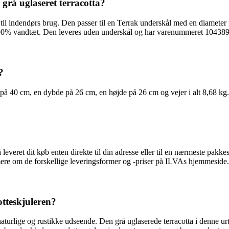
 grå uglaseret terracotta?
net til indendørs brug. Den passer til en Terrak underskål med en diamet
er 100% vandtæt. Den leveres uden underskål og har varenummeret 10438
?
 på 40 cm, en dybde på 26 cm, en højde på 26 cm og vejer i alt 8,68 kg.
leveret dit køb enten direkte til din adresse eller til en nærmeste pakk
 mere om de forskellige leveringsformer og -priser på ILVAs hjemmeside.
otteskjuleren?
 naturlige og rustikke udseende. Den grå uglaserede terracotta i denne urt