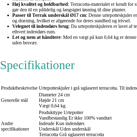
Høj kvalitet og holdbarhed
: Terracotta-materialet er kendt for
gør den til en pålidelig og langsigtet løsning til dine planter.
Passer til Terrak underskål Ø17 cm
: Denne urtepotteskjuler er
og dræning, hvilket er afgørende for deres sundhed og trivsel.
Velegnet til indendørs brug
: Da urtepotteskjuleren er lavet af t
ethvert indendørs rum.
Let og nem at håndtere
: Med en vægt på kun 0,64 kg er denne u
uden besvær.
Specifikationer
Produktbeskrivelse
Urtepotteskjuler i grå uglaseret terracotta. Til ind
Diameter 24 cm
Generelle mål
Højde 21 cm
Vægt 0,64 kg
Produkttype Urtepotter
Vandbestandig Er ikke 100% vandtæt
Andre
Indeude Kun indendørs
specifikationer
Underskål Uden underskål
Terracotta Grå uglaseret terracotta