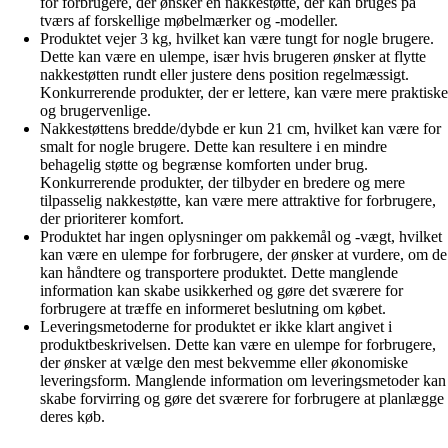
for forbrugere, der ønsker en nakkestøtte, der kan bruges på
tværs af forskellige møbelmærker og -modeller.
Produktet vejer 3 kg, hvilket kan være tungt for nogle brugere.
Dette kan være en ulempe, især hvis brugeren ønsker at flytte
nakkestøtten rundt eller justere dens position regelmæssigt.
Konkurrerende produkter, der er lettere, kan være mere praktiske
og brugervenlige.
Nakkestøttens bredde/dybde er kun 21 cm, hvilket kan være for
smalt for nogle brugere. Dette kan resultere i en mindre
behagelig støtte og begrænse komforten under brug.
Konkurrerende produkter, der tilbyder en bredere og mere
tilpasselig nakkestøtte, kan være mere attraktive for forbrugere,
der prioriterer komfort.
Produktet har ingen oplysninger om pakkemål og -vægt, hvilket
kan være en ulempe for forbrugere, der ønsker at vurdere, om de
kan håndtere og transportere produktet. Dette manglende
information kan skabe usikkerhed og gøre det sværere for
forbrugere at træffe en informeret beslutning om købet.
Leveringsmetoderne for produktet er ikke klart angivet i
produktbeskrivelsen. Dette kan være en ulempe for forbrugere,
der ønsker at vælge den mest bekvemme eller økonomiske
leveringsform. Manglende information om leveringsmetoder kan
skabe forvirring og gøre det sværere for forbrugere at planlægge
deres køb.