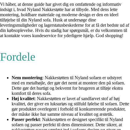
Vi håber, at denne guide har givet dig en omfattende og informativ
indsigt i, hvad Nyland Nakkestøtte har at tilbyde. Med dens lette
montering, holdbare materiale og moderne design er den en ideel
tilføjelse til din Nyland sofa. Husk at undersøge dine
leveringsmuligheder og lagerstatusbeskederne for at få det bedste ud af
din købsoplevelse. Hvis du stadig har spørgsmål, er du velkommen til
at kontakte vores kundeservice for yderligere hjælp. God shopping!
Fordele
Nem montering
: Nakkestøtten til Nyland sofaen er udstyret
med en metalbøjle, der gør det nemt at montere den på sofaen.
Dette gør det hurtigt og bekvemt for brugeren at tilføje ekstra
komfort til deres sofa.
Høj kvalitet
: Nakkestøtten er lavet af sandfarvet stof af høj
kvalitet, der giver en luksuriøs og stilfuld følelse til sofaen. Dette
gør produktet overlegent i forhold til konkurrerende produkter,
der måske ikke har samme niveau af kvalitet og æstetik.
Passer perfekt
: Nakkestøtten er designet specifikt til Nyland
sofaen og passer perfekt til dens dimensioner. Dette sikrer, at
nakkestøtten passer sømløst ind i sofaens design og giver en