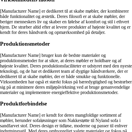
[Manufacturer Name] er dedikeret til at skabe møbler, der kombinerer
både funktionalitet og æstetik. Deres filosofi er at skabe møbler, der
beriger menneskers liv og skaber en følelse af komfort og stil i ethvert
hjem. De stræber altid efter at levere produkter af højeste kvalitet og er
kendt for deres håndværk og opmærksomhed på detaljer.
Produktionsmetoder
[Manufacturer Name] bruger kun de bedste materialer og
produktionsmetoder for at sikre, at deres møbler er holdbare og af
højeste kvalitet. Deres produktionsfaciliteter er udstyret med den nyeste
teknologi, og de har et dedikeret team af dygtige håndværkere, der er
dedikeret til at skabe møbler, der er både smukke og funktionelle.
Virksomheden har også et stærkt fokus på bæredygtighed og bestræber
sig på at minimere deres miljøpåvirkning ved at bruge genanvendelige
materialer og implementere energieffektive produktionsmetoder.
Produktforbindelse
[Manufacturer Name] er kendt for deres mangfoldige sortiment af
møbler, herunder sofaløsninger som Nakkestøtte til Nyland sofa i
sandfarvet stof. Deres design er tidløse, moderne og passer til enhver
indretningsstil. Med deres omhyggeligt valgte materialer og fokus på