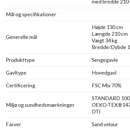
med bredde 210 
Mål og specifikationer
Højde 130 cm
Længde 210 cm
Generelle mål
Vægt 34 kg
Bredde/Dybde 1
Produkttype
Sengegavle
Gavltype
Hovedgavl
Certificering
FSC Mix 70%
STANDARD 100
Miljø og sundhedsmærkninger
OEKO-TEX®147
DTI
Farver
Sand velour