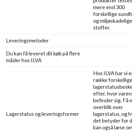
produkter testes
mere end 300
forskellige sund
og miljøskadelig
stoffer.
Leveringsmetoder
Du kan få leveret dit køb på flere
måder hos ILVA
Hos ILVA har vi 
række forskellig
lagerstatusbeske
efter, hvor varen
befinder sig. Få 
overblik over
Lagerstatus og leveringsformer
lagerstatus, og 
det betyder for d
kan også læse o