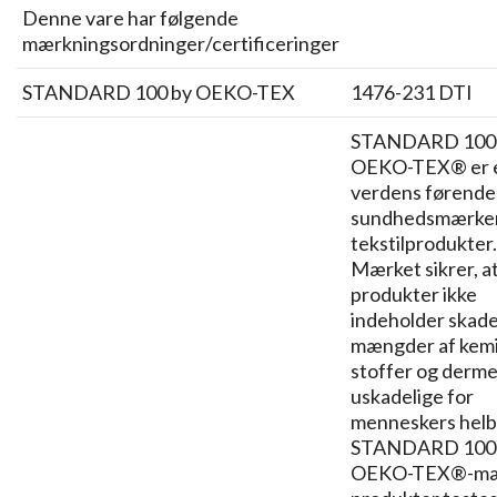
Denne vare har følgende
mærkningsordninger/certificeringer
STANDARD 100 by OEKO-TEX
1476-231 DTI
STANDARD 100
OEKO-TEX® er e
verdens førende
sundhedsmærker 
tekstilprodukter.
Mærket sikrer, a
produkter ikke
indeholder skade
mængder af kem
stoffer og derme
uskadelige for
menneskers helb
STANDARD 100
OEKO-TEX®-mæ