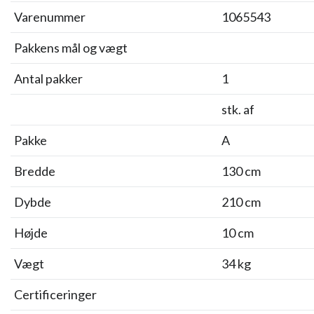
Varenummer
1065543
Pakkens mål og vægt
Antal pakker
1
stk. af
Pakke
A
Bredde
130 cm
Dybde
210 cm
Højde
10 cm
Vægt
34 kg
Certificeringer