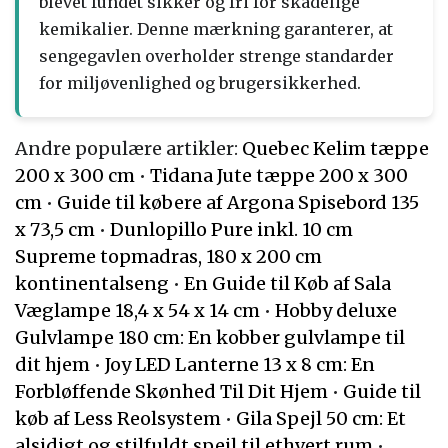
blevet fundet sikker og fri for skadelige
kemikalier. Denne mærkning garanterer, at
sengegavlen overholder strenge standarder
for miljøvenlighed og brugersikkerhed.
Andre populære artikler:
Quebec Kelim tæppe
200 x 300 cm
•
Tidana Jute tæppe 200 x 300
cm
•
Guide til købere af Argona Spisebord 135
x 73,5 cm
•
Dunlopillo Pure inkl. 10 cm
Supreme topmadras, 180 x 200 cm
kontinentalseng
•
En Guide til Køb af Sala
Væglampe 18,4 x 54 x 14 cm
•
Hobby deluxe
Gulvlampe 180 cm: En kobber gulvlampe til
dit hjem
•
Joy LED Lanterne 13 x 8 cm: En
Forbløffende Skønhed Til Dit Hjem
•
Guide til
køb af Less Reolsystem
•
Gila Spejl 50 cm: Et
alsidigt og stilfuldt spejl til ethvert rum
•