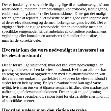
Der er forskellige reservedele tilgængelige til elevationssenge, såsom
reservedele til motoren, fjernbetjeninger, kontrolbokse, ledninger og
endda erstatningslameller eller lammelskinner. Dette gør det muligt
for brugerne at reparere eller udskifte beskadigede eller udtjente dele
af deres elevationsseng og dermed forlænge sengens levetid. Det er
vigtigt at finde de rigtige reservedele, der er kompatible med den
specifikke sengemodel, så det anbefales at konsultere producentens
vejledning eller kontakte en autoriseret forhandler for at sikre, at
man får de korrekte dele.
Hvornår kan det være nødvendigt at investere i en
løs elevationsbund?
Der er forskellige situationer, hvor det kan være nødvendigt eller
gavnligt at investere i en løs elevationsbund. Hvis man allerede har
en seng og ønsker at opgradere den med elevationsfunktioner, kan
det være mere omkostningseffektivt at købe en løs elevationsbund i
stedet for en helt ny seng. En løs elevationsbund kan også være
nyttig, hvis man ønsker at tilpasse sengens hårdhed eller madrastype
uafhængigt af elevationsfunktionen. Det er også en god løsning,
hvis man har specialbehov, såsom brug for ekstra støtte eller lindring
af specifikke smerter.
Hvordan vælger man den rigtige størrelse