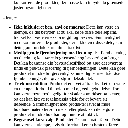
konkurrerende produkter, der måske kun tilbyder begrænsede
justeringsmuligheder.
Ulemper
Ikke inkluderet ben, gavl og madras
: Dette kan være en
ulempe, da det betyder, at du skal købe disse dele separat,
hvilket kan være en ekstra udgift og besvær. Sammenlignet
med konkurrerende produkter, der inkluderer disse dele, kan
dette gøre produktet mindre attraktivt.
Medfølgende fjernbetjening med ledning
: En fjernbetjening
med ledning kan være begrænsende og besværlig at bruge.
Det kan begrænse din bevægelsesfrihed og gøre det svært at
finde en praktisk placering til fjernbetjeningen. Dette kan gøre
produktet mindre brugervenligt sammenlignet med trådløse
fjernbetjeninger, der giver større fleksibilitet.
Trækonstruktion
: Produktet er lavet af træ, hvilket kan være
en ulempe i forhold til holdbarhed og vedligeholdelse. Træ
kan være mere modtageligt for skader som ridser og pletter,
og det kan kræve regelmæssig pleje for at bevare sit
udseende. Sammenlignet med produkter lavet af mere
holdbare materialer som metal eller plast, kan dette gøre
produktet mindre holdbart og mindre attraktivt.
Begrænset farvevalg
: Produktet fås kun i naturfarve. Dette
kan være en ulempe, hvis du foretrækker en bestemt farve