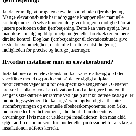
Ja, det er muligt at bruge en elevationsbund uden fjernbetjening.
Mange elevationsbunde har indbyggede knapper eller manuelle
kontrolpaneler på selve bunden, der giver brugeren mulighed for at
justere positionen uden fjernbetjening. Dette kan være nyttigt, hvis
man ikke har adgang til fjernbetjeningen eller foretrækker en mere
direkte kontrol. Dog kan fjernbetjeninger til elevationsbunde give
ekstra bekvemmelighed, da de ofte har flere indstillinger og
muligheden for præcise og hurtige justeringer.
Hvordan installerer man en elevationsbund?
Installationen af en elevationsbund kan variere afhængigt af den
specifikke model og producent, så det er vigtigt at følge
producentens vejledning for den specifikke sengemodel. Generelt
kræver installationen af en elevationsbund at fastgøre bunden til
sengens sidekanter eller ramme ved hjælp af inkluderede beslag eller
monteringssystemer. Det kan også være nødvendigt at tilslutte
strømforsyningen og eventuelle tilbehørskomponenter, som f.eks.
motoren eller fjernbetjeningen, i henhold til producentens
anvisninger. Hvis man er usikker på installationen, kan man altid
søge råd fra en autoriseret forhandler eller professionel for at sikre, at
installationen udføres korrekt.