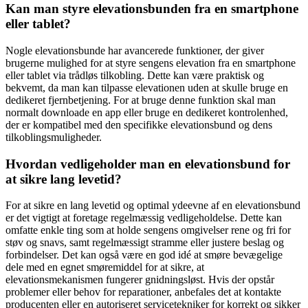
Kan man styre elevationsbunden fra en smartphone
eller tablet?
Nogle elevationsbunde har avancerede funktioner, der giver
brugerne mulighed for at styre sengens elevation fra en smartphone
eller tablet via trådløs tilkobling. Dette kan være praktisk og
bekvemt, da man kan tilpasse elevationen uden at skulle bruge en
dedikeret fjernbetjening. For at bruge denne funktion skal man
normalt downloade en app eller bruge en dedikeret kontrolenhed,
der er kompatibel med den specifikke elevationsbund og dens
tilkoblingsmuligheder.
Hvordan vedligeholder man en elevationsbund for
at sikre lang levetid?
For at sikre en lang levetid og optimal ydeevne af en elevationsbund
er det vigtigt at foretage regelmæssig vedligeholdelse. Dette kan
omfatte enkle ting som at holde sengens omgivelser rene og fri for
støv og snavs, samt regelmæssigt stramme eller justere beslag og
forbindelser. Det kan også være en god idé at smøre bevægelige
dele med en egnet smøremiddel for at sikre, at
elevationsmekanismen fungerer gnidningsløst. Hvis der opstår
problemer eller behov for reparationer, anbefales det at kontakte
producenten eller en autoriseret servicetekniker for korrekt og sikker