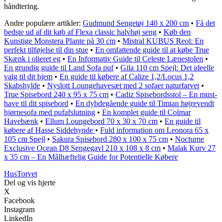
håndtering.
Andre populære artikler:
Gudmund Sengetøj 140 x 200 cm
•
Få det
bedste ud af dit køb af Flexa classic halvhøj seng
•
Køb den
Kunstige Monstera Plante på 30 cm
•
Mistral KUBUS Reol: En
perfekt tilføjelse til din stue
•
En omfattende guide til at købe True
Skænk i olieret eg
•
En Informativ Guide til Celeste Lænestolen
•
En grundig guide til Land Sofa puf
•
Gila 110 cm Spejl: Det ideelle
valg til dit hjem
•
En guide til købere af Calize 1,2/Locus 1,2
Skabshylde
•
Nyslott Loungehavesæt med 2 sofaer naturfarvet
•
True Spisebord 240 x 95 x 75 cm
•
Cadiz Spisebordsstol – En must-
have til dit spisebord
•
En dybdegående guide til Timian højrevendt
hjørnesofa med pufafslutning
•
En komplet guide til Colmar
Havebænk
•
Ellum Loungebord 70 x 30 x 70 cm
•
En guide til
købere af Hasse Siddehynde
•
Fuld information om Leonora 65 x
105 cm Spejl
•
Sakura Spisebord 280 x 100 x 75 cm
•
Nocturne
Exclusive Ocean D8 Sengegavl 210 x 108 x 8 cm
•
Malak Kurv 27
x 35 cm – En Målhæftelig Guide for Potentielle Købere
Hus
Torvet
Del og vis hjerte
X
Facebook
Instagram
LinkedIn