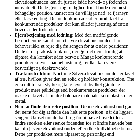
elevationsbunden kan du justere både hoved- og fodenden
individuelt. Dette giver dig mulighed for at finde den mest
behagelige position, uanset om du vil ligge ned, se fjernsyn
eller læse en bog. Denne funktion adskiller produktet fra
konkurrerende produkter, der kun tillader justering af enten
hoved- eller fodenden.
Fjernbetjening med ledning
: Med den medfølgende
fjernbetjening kan du nemt styre elevationsbunden. Du
behøver ikke at rejse dig fra sengen for at ændre positionen.
Dette er en praktisk funktion, der gør det nemt for dig at
tilpasse din komfort uden besvær. Mange konkurrerende
produkter kræver manuel justering, hvilket kan være
besværligt og tidskrævende.
Trækonstruktion
: Nocturne Silver-elevationsbunden er lavet
af træ, hvilket giver den en solid og holdbar konstruktion. Træ
er kendt for sin styrke og lang levetid, hvilket gør dette
produkt mere pålideligt end konkurrerende produkter, der
måske er lavet af mindre holdbare materialer som plastik eller
metal.
Nem at finde den rette position
: Denne elevationsbund gør
det nemt for dig at finde den helt rette position, når du ligger i
sengen. Uanset om du har brug for at hæve hovedet for at
lindre snorken eller sænke fodenden for at lindre hævede ben,
kan du justere elevationsbunden efter dine individuelle behov.
Dette gør produktet mere tilpasset og personligt end