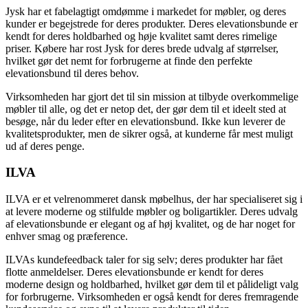
Jysk har et fabelagtigt omdømme i markedet for møbler, og deres
kunder er begejstrede for deres produkter. Deres elevationsbunde er
kendt for deres holdbarhed og høje kvalitet samt deres rimelige
priser. Købere har rost Jysk for deres brede udvalg af størrelser,
hvilket gør det nemt for forbrugerne at finde den perfekte
elevationsbund til deres behov.
Virksomheden har gjort det til sin mission at tilbyde overkommelige
møbler til alle, og det er netop det, der gør dem til et ideelt sted at
besøge, når du leder efter en elevationsbund. Ikke kun leverer de
kvalitetsprodukter, men de sikrer også, at kunderne får mest muligt
ud af deres penge.
ILVA
ILVA er et velrenommeret dansk møbelhus, der har specialiseret sig i
at levere moderne og stilfulde møbler og boligartikler. Deres udvalg
af elevationsbunde er elegant og af høj kvalitet, og de har noget for
enhver smag og præference.
ILVAs kundefeedback taler for sig selv; deres produkter har fået
flotte anmeldelser. Deres elevationsbunde er kendt for deres
moderne design og holdbarhed, hvilket gør dem til et pålideligt valg
for forbrugerne. Virksomheden er også kendt for deres fremragende