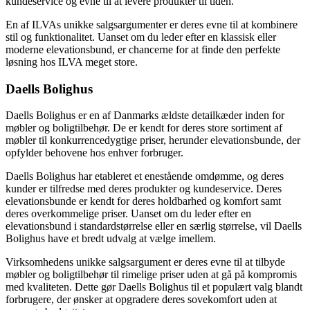
kundeservice og evne til at levere produkter til tiden.
En af ILVAs unikke salgsargumenter er deres evne til at kombinere
stil og funktionalitet. Uanset om du leder efter en klassisk eller
moderne elevationsbund, er chancerne for at finde den perfekte
løsning hos ILVA meget store.
Daells Bolighus
Daells Bolighus er en af Danmarks ældste detailkæder inden for
møbler og boligtilbehør. De er kendt for deres store sortiment af
møbler til konkurrencedygtige priser, herunder elevationsbunde, der
opfylder behovene hos enhver forbruger.
Daells Bolighus har etableret et enestående omdømme, og deres
kunder er tilfredse med deres produkter og kundeservice. Deres
elevationsbunde er kendt for deres holdbarhed og komfort samt
deres overkommelige priser. Uanset om du leder efter en
elevationsbund i standardstørrelse eller en særlig størrelse, vil Daells
Bolighus have et bredt udvalg at vælge imellem.
Virksomhedens unikke salgsargument er deres evne til at tilbyde
møbler og boligtilbehør til rimelige priser uden at gå på kompromis
med kvaliteten. Dette gør Daells Bolighus til et populært valg blandt
forbrugere, der ønsker at opgradere deres sovekomfort uden at