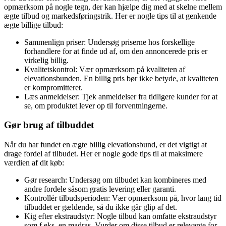
opmærksom på nogle tegn, der kan hjælpe dig med at skelne mellem
ægte tilbud og markedsføringstrik. Her er nogle tips til at genkende
ægte billige tilbud:
Sammenlign priser: Undersøg priserne hos forskellige
forhandlere for at finde ud af, om den annoncerede pris er
virkelig billig.
Kvalitetskontrol: Vær opmærksom på kvaliteten af
elevationsbunden. En billig pris bør ikke betyde, at kvaliteten
er kompromitteret.
Læs anmeldelser: Tjek anmeldelser fra tidligere kunder for at
se, om produktet lever op til forventningerne.
Gør brug af tilbuddet
Når du har fundet en ægte billig elevationsbund, er det vigtigt at
drage fordel af tilbudet. Her er nogle gode tips til at maksimere
værdien af dit køb:
Gør research: Undersøg om tilbudet kan kombineres med
andre fordele såsom gratis levering eller garanti.
Kontrollér tilbudsperioden: Vær opmærksom på, hvor lang tid
tilbuddet er gældende, så du ikke går glip af det.
Kig efter ekstraudstyr: Nogle tilbud kan omfatte ekstraudstyr
som f.eks. en madras. Vurder om disse tilbud er relevante for