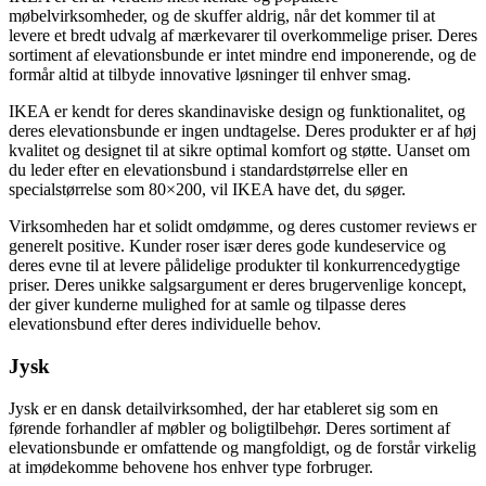
møbelvirksomheder, og de skuffer aldrig, når det kommer til at
levere et bredt udvalg af mærkevarer til overkommelige priser. Deres
sortiment af elevationsbunde er intet mindre end imponerende, og de
formår altid at tilbyde innovative løsninger til enhver smag.
IKEA er kendt for deres skandinaviske design og funktionalitet, og
deres elevationsbunde er ingen undtagelse. Deres produkter er af høj
kvalitet og designet til at sikre optimal komfort og støtte. Uanset om
du leder efter en elevationsbund i standardstørrelse eller en
specialstørrelse som 80×200, vil IKEA have det, du søger.
Virksomheden har et solidt omdømme, og deres customer reviews er
generelt positive. Kunder roser især deres gode kundeservice og
deres evne til at levere pålidelige produkter til konkurrencedygtige
priser. Deres unikke salgsargument er deres brugervenlige koncept,
der giver kunderne mulighed for at samle og tilpasse deres
elevationsbund efter deres individuelle behov.
Jysk
Jysk er en dansk detailvirksomhed, der har etableret sig som en
førende forhandler af møbler og boligtilbehør. Deres sortiment af
elevationsbunde er omfattende og mangfoldigt, og de forstår virkelig
at imødekomme behovene hos enhver type forbruger.