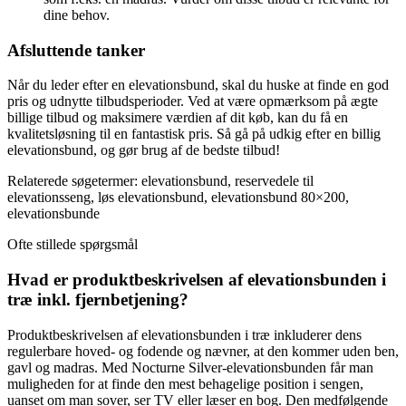
dine behov.
Afsluttende tanker
Når du leder efter en elevationsbund, skal du huske at finde en god
pris og udnytte tilbudsperioder. Ved at være opmærksom på ægte
billige tilbud og maksimere værdien af dit køb, kan du få en
kvalitetsløsning til en fantastisk pris. Så gå på udkig efter en billig
elevationsbund, og gør brug af de bedste tilbud!
Relaterede søgetermer: elevationsbund, reservedele til
elevationsseng, løs elevationsbund, elevationsbund 80×200,
elevationsbunde
Ofte stillede spørgsmål
Hvad er produktbeskrivelsen af elevationsbunden i
træ inkl. fjernbetjening?
Produktbeskrivelsen af elevationsbunden i træ inkluderer dens
regulerbare hoved- og fodende og nævner, at den kommer uden ben,
gavl og madras. Med Nocturne Silver-elevationsbunden får man
muligheden for at finde den mest behagelige position i sengen,
uanset om man sover, ser TV eller læser en bog. Den medfølgende