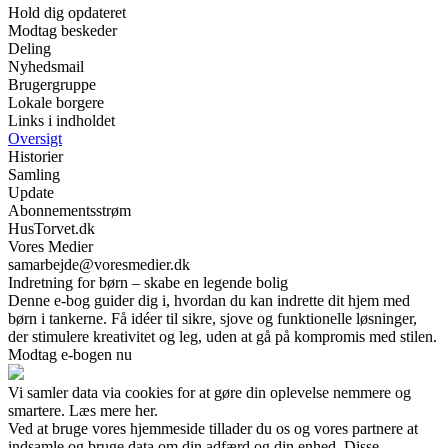
Hold dig opdateret
Modtag beskeder
Deling
Nyhedsmail
Brugergruppe
Lokale borgere
Links i indholdet
Oversigt
Historier
Samling
Update
Abonnementsstrøm
HusTorvet.dk
Vores Medier
samarbejde@voresmedier.dk
Indretning for børn – skabe en legende bolig
Denne e-bog guider dig i, hvordan du kan indrette dit hjem med
børn i tankerne. Få idéer til sikre, sjove og funktionelle løsninger,
der stimulere kreativitet og leg, uden at gå på kompromis med stilen.
Modtag e-bogen nu
Vi samler data via cookies for at gøre din oplevelse nemmere og
smartere. Læs mere her.
Ved at bruge vores hjemmeside tillader du os og vores partnere at
indsamle og bruge data om din adfærd og din enhed. Disse