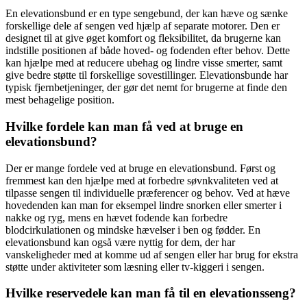
En elevationsbund er en type sengebund, der kan hæve og sænke
forskellige dele af sengen ved hjælp af separate motorer. Den er
designet til at give øget komfort og fleksibilitet, da brugerne kan
indstille positionen af både hoved- og fodenden efter behov. Dette
kan hjælpe med at reducere ubehag og lindre visse smerter, samt
give bedre støtte til forskellige sovestillinger. Elevationsbunde har
typisk fjernbetjeninger, der gør det nemt for brugerne at finde den
mest behagelige position.
Hvilke fordele kan man få ved at bruge en
elevationsbund?
Der er mange fordele ved at bruge en elevationsbund. Først og
fremmest kan den hjælpe med at forbedre søvnkvaliteten ved at
tilpasse sengen til individuelle præferencer og behov. Ved at hæve
hovedenden kan man for eksempel lindre snorken eller smerter i
nakke og ryg, mens en hævet fodende kan forbedre
blodcirkulationen og mindske hævelser i ben og fødder. En
elevationsbund kan også være nyttig for dem, der har
vanskeligheder med at komme ud af sengen eller har brug for ekstra
støtte under aktiviteter som læsning eller tv-kiggeri i sengen.
Hvilke reservedele kan man få til en elevationsseng?