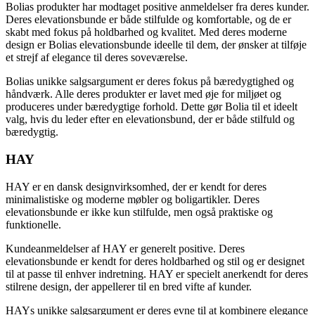
Bolias produkter har modtaget positive anmeldelser fra deres kunder.
Deres elevationsbunde er både stilfulde og komfortable, og de er
skabt med fokus på holdbarhed og kvalitet. Med deres moderne
design er Bolias elevationsbunde ideelle til dem, der ønsker at tilføje
et strejf af elegance til deres soveværelse.
Bolias unikke salgsargument er deres fokus på bæredygtighed og
håndværk. Alle deres produkter er lavet med øje for miljøet og
produceres under bæredygtige forhold. Dette gør Bolia til et ideelt
valg, hvis du leder efter en elevationsbund, der er både stilfuld og
bæredygtig.
HAY
HAY er en dansk designvirksomhed, der er kendt for deres
minimalistiske og moderne møbler og boligartikler. Deres
elevationsbunde er ikke kun stilfulde, men også praktiske og
funktionelle.
Kundeanmeldelser af HAY er generelt positive. Deres
elevationsbunde er kendt for deres holdbarhed og stil og er designet
til at passe til enhver indretning. HAY er specielt anerkendt for deres
stilrene design, der appellerer til en bred vifte af kunder.
HAYs unikke salgsargument er deres evne til at kombinere elegance