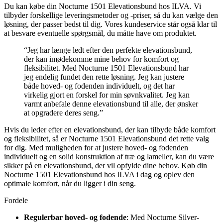
Du kan købe din Nocturne 1501 Elevationsbund hos ILVA. Vi
tilbyder forskellige leveringsmetoder og -priser, så du kan vælge den
løsning, der passer bedst til dig. Vores kundeservice står også klar til
at besvare eventuelle spørgsmål, du måtte have om produktet.
“Jeg har længe ledt efter den perfekte elevationsbund,
der kan imødekomme mine behov for komfort og
fleksibilitet. Med Nocturne 1501 Elevationsbund har
jeg endelig fundet den rette løsning. Jeg kan justere
både hoved- og fodenden individuelt, og det har
virkelig gjort en forskel for min søvnkvalitet. Jeg kan
varmt anbefale denne elevationsbund til alle, der ønsker
at opgradere deres seng.”
Hvis du leder efter en elevationsbund, der kan tilbyde både komfort
og fleksibilitet, så er Nocturne 1501 Elevationsbund det rette valg
for dig. Med muligheden for at justere hoved- og fodenden
individuelt og en solid konstruktion af træ og lameller, kan du være
sikker på en elevationsbund, der vil opfylde dine behov. Køb din
Nocturne 1501 Elevationsbund hos ILVA i dag og oplev den
optimale komfort, når du ligger i din seng.
Fordele
Regulerbar hoved- og fodende
: Med Nocturne Silver-