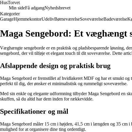
Hus
Torvet
Min side
Få adgang
Nyhedsbrevet
Kategorier
Garage
Hjemmekontor
Udeliv
Børneværelse
Soveværelse
Badeværelse
K
Maga Sengebord: Et væghængt se
Væghængte sengeborde er en praktisk og pladsbesparende løsning, der gi
sengebord, der vil tilføje et elegant touch til dit soveværelse. Dette ar
Afslappende design og praktisk brug
Maga Sengebord er fremstillet af hvidlakeret MDF og har et smukt og tid
perfekt til dig, der ønsker et minimalistisk og rummeligt soveværelse.
Med sin enkle og elegante udformning tilbyder Maga Sengebord en skuffe
skuffen, så du altid har dem inden for rækkevidde.
Specifikationer og mål
Maga Sengebord måler 15 cm i højden, 41,5 cm i længden og 35 cm i br
mulighed for at organisere dine ting ordentligt.