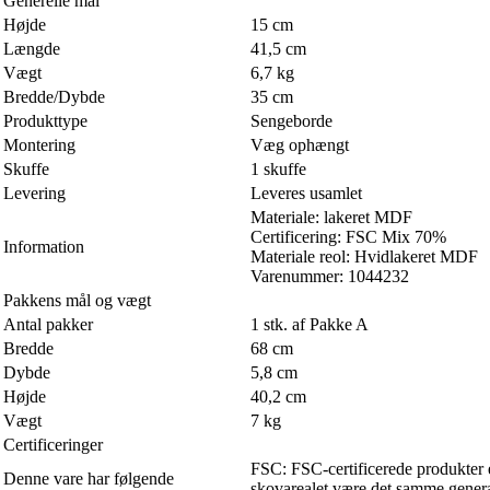
Generelle mål
Højde
15 cm
Længde
41,5 cm
Vægt
6,7 kg
Bredde/Dybde
35 cm
Produkttype
Sengeborde
Montering
Væg ophængt
Skuffe
1 skuffe
Levering
Leveres usamlet
Materiale: lakeret MDF
Certificering: FSC Mix 70%
Information
Materiale reol: Hvidlakeret MDF
Varenummer: 1044232
Pakkens mål og vægt
Antal pakker
1 stk. af Pakke A
Bredde
68 cm
Dybde
5,8 cm
Højde
40,2 cm
Vægt
7 kg
Certificeringer
FSC: FSC-certificerede produkter er
Denne vare har følgende
skovarealet være det samme generat