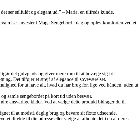
 ser stilfuldt og elegant ud.” – Maria, en tilfreds kunde.
soveværelse. Investér i Maga Sengebord i dag og oplev komforten ved et
gør det gulvplads og giver mere rum til at bevæge sig frit.
ng. Det tilføjer et strejf af elegance til soveværelset.
lighed for at have alt, hvad du har brug for, lige ved hånden, uden at
r og samle sengebordet på kort tid uden besvær.
ndre ansvarlige kilder. Ved at vælge dette produkt bidrager du til
ignet til at modstå daglig brug og bevare sit flotte udseende.
t direkte til din adresse eller vælge at afhente det i en af ​​deres