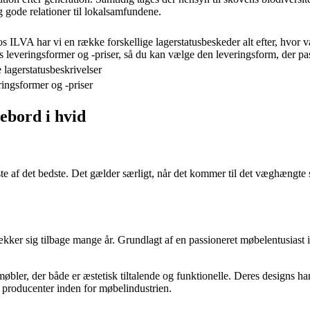
g gode relationer til lokalsamfundene.
 ILVA har vi en række forskellige lagerstatusbeskeder alt efter, hvor va
 leveringsformer og -priser, så du kan vælge den leveringsform, der pass
 lagerstatusbeskrivelser
ringsformer og -priser
ebord i hvid
ste af det bedste. Det gælder særligt, når det kommer til det væghængte
er sig tilbage mange år. Grundlagt af en passioneret møbelentusiast i
ler, der både er æstetisk tiltalende og funktionelle. Deres designs har 
e producenter inden for møbelindustrien.