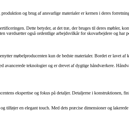
 produktion og brug af ansvarlige materialer er kernen i deres forretn
rtificeringen. Dette betyder, at det træ, der bruges til deres møbler, k
en værdsætter også ordentlige arbejdsvilkår for skovarbejdere og har po
ytter møbelproducenten kun de bedste materialer. Bordet er lavet af kv
 med avancerede teknologier og er drevet af dygtige håndværkere. Hånd
tens ekspertise og fokus på detaljer. Detaljerne i konstruktionen, fini
e og tilføjer en elegant touch. Med dets præcise dimensioner og lakered