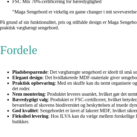
FSC Mix 70%-certificering for bæredygtighed
“Maga Sengebord er virkelig en game changer i mit soveværelse. D
På grund af sin funktionalitet, pris og stilfulde design er Maga Sengeb
praktisk væghængt sengebord.
Fordele
Pladsbesparende
: Det væghængte sengebord er ideelt til små so
Elegant design
: Det hvidlakerede MDF-materiale giver sengebordet
Praktisk opbevaring
: Med en skuffe kan du nemt organisere og 
det roder.
Nem montering
: Produktet leveres usamlet, hvilket gør det ne
Bæredygtigt valg
: Produktet er FSC-certificeret, hvilket betyde
bevarelsen af ​​skovens biodiversitet og beskyttelsen af ​​truede dyre
God kvalitet
: Sengebordet er lavet af lakeret MDF, hvilket sikrer
Fleksibel levering
: Hos ILVA kan du vælge mellem forskellige leve
butikker.