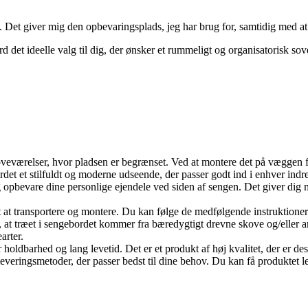
et giver mig den opbevaringsplads, jeg har brug for, samtidig med at det
ord det ideelle valg til dig, der ønsker et rummeligt og organisatorisk 
veværelser, hvor pladsen er begrænset. Ved at montere det på væggen fri
 et stilfuldt og moderne udseende, der passer godt ind i enhver indretni
opbevare dine personlige ejendele ved siden af sengen. Det giver dig mu
mt at transportere og montere. Du kan følge de medfølgende instruktione
r, at træet i sengebordet kommer fra bæredygtigt drevne skove og/eller a
arter.
 holdbarhed og lang levetid. Det er et produkt af høj kvalitet, der er des
ringsmetoder, der passer bedst til dine behov. Du kan få produktet levere