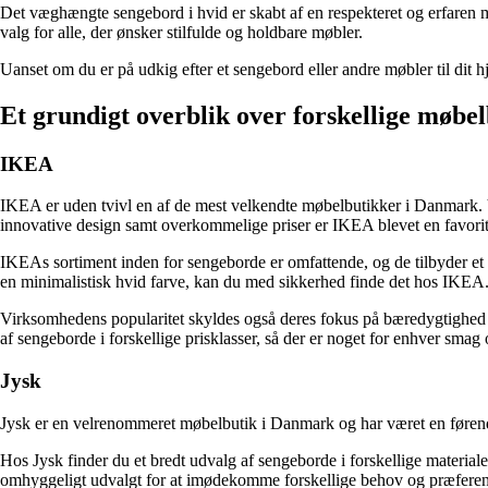
Det væghængte sengebord i hvid er skabt af en respekteret og erfaren m
valg for alle, der ønsker stilfulde og holdbare møbler.
Uanset om du er på udkig efter et sengebord eller andre møbler til dit 
Et grundigt overblik over forskellige møb
IKEA
IKEA er uden tvivl en af ​​de mest velkendte møbelbutikker i Danmark.
innovative design samt overkommelige priser er IKEA blevet en favorit
IKEAs sortiment inden for sengeborde er omfattende, og de tilbyder et br
en minimalistisk hvid farve, kan du med sikkerhed finde det hos IKEA
Virksomhedens popularitet skyldes også deres fokus på bæredygtighed 
af sengeborde i forskellige prisklasser, så der er noget for enhver smag
Jysk
Jysk er en velrenommeret møbelbutik i Danmark og har været en førende
Hos Jysk finder du et bredt udvalg af sengeborde i forskellige materiale
omhyggeligt udvalgt for at imødekomme forskellige behov og præferen