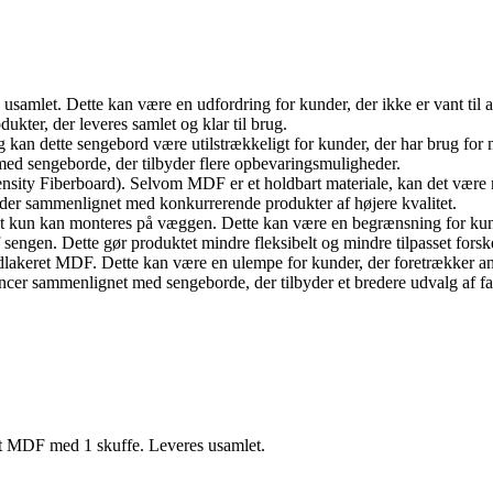
s usamlet. Dette kan være en udfordring for kunder, der ikke er vant til
ter, der leveres samlet og klar til brug.
 kan dette sengebord være utilstrækkeligt for kunder, der har brug for m
med sengeborde, der tilbyder flere opbevaringsmuligheder.
nsity Fiberboard). Selvom MDF er et holdbart materiale, kan det være 
ader sammenlignet med konkurrerende produkter af højere kvalitet.
det kun kan monteres på væggen. Dette kan være en begrænsning for kund
f sengen. Dette gør produktet mindre fleksibelt og mindre tilpasset fo
idlakeret MDF. Dette kan være en ulempe for kunder, der foretrækker an
encer sammenlignet med sengeborde, der tilbyder et bredere udvalg af fa
t MDF med 1 skuffe. Leveres usamlet.