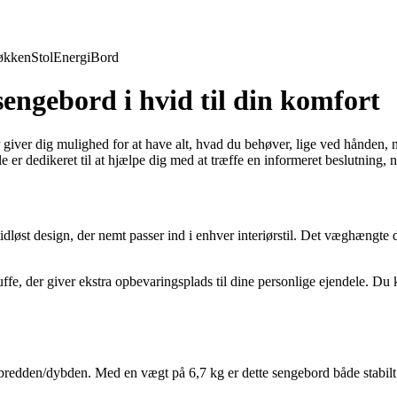
økken
Stol
Energi
Bord
ngebord i hvid til din komfort
ver dig mulighed for at have alt, hvad du behøver, lige ved hånden, når
ticle er dedikeret til at hjælpe dig med at træffe en informeret beslutnin
løst design, der nemt passer ind i enhver interiørstil. Det væghængte d
, der giver ekstra opbevaringsplads til dine personlige ejendele. Du ka
edden/dybden. Med en vægt på 6,7 kg er dette sengebord både stabilt o