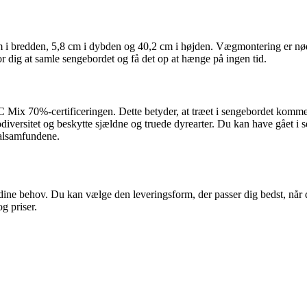
i bredden, 5,8 cm i dybden og 40,2 cm i højden. Vægmontering er nødve
or dig at samle sengebordet og få det op at hænge på ingen tid.
 Mix 70%-certificeringen. Dette betyder, at træet i sengebordet kommer
odiversitet og beskytte sjældne og truede dyrearter. Du kan have gået 
kalsamfundene.
ine behov. Du kan vælge den leveringsform, der passer dig bedst, når 
g priser.