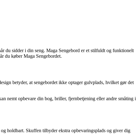
 du sidder i din seng. Maga Sengebord er et stilfuldt og funktionelt
g, når du køber Maga Sengebordet.
esign betyder, at sengebordet ikke optager gulvplads, hvilket gør det
n nemt opbevare din bog, briller, fjernbetjening eller andre småting i
g holdbart. Skuffen tilbyder ekstra opbevaringsplads og giver dig