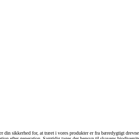
 din sikkerhed for, at træet i vores produkter er fra bæredygtigt drevne 
ion efter generation. Samtidig tages der hensyn til skovens biodiversite