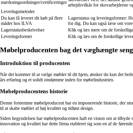
mærkningsordninger/certificeringer
arbejdsvilkår for skovarbejderne o
Leveringsmetoder
Du kan få leveret dit køb på flere
Lagerstatus og leveringsformer: Hos
måder hos ILVA
for dig. Du kan også læse om vores
Lagerstatusbeskrivelser
Klik og læs mere om de forskellige
Leveringsformer
Klik og læs om de forskellige leve
Møbelproducenten bag det væghængte seng
Introduktion til producenten
Når det kommer til at vælge møbler til dit hjem, ønsker du kun det bed
års erfaring og et solidt omdømme inden for møbelindustrien.
Møbelproducentens historie
Denne fornemme møbelproducent har en imponerende historie, der strækk
til at skabe møbler af høj kvalitet og tidløst design.
Siden begyndelsen har møbelproducenten haft en vision om at tilbyde møb
innovation og kvalitet har dette firma etableret sig som en af de førend