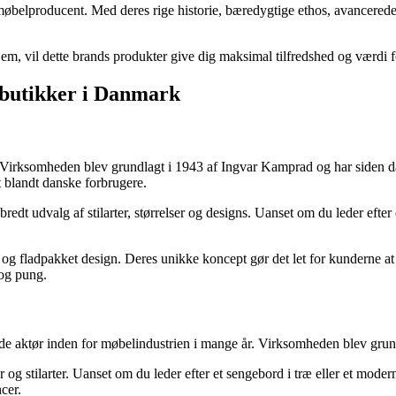
øbelproducent. Med deres rige historie, bæredygtige ethos, avancerede 
hjem, vil dette brands produkter give dig maksimal tilfredshed og værdi 
elbutikker i Danmark
 Virksomheden blev grundlagt i 1943 af Ingvar Kamprad og har siden da
 blandt danske forbrugere.
edt udvalg af stilarter, størrelser og designs. Uanset om du leder efter 
.
og fladpakket design. Deres unikke koncept gør det let for kunderne a
 og pung.
 aktør inden for møbelindustrien i mange år. Virksomheden blev grundl
r og stilarter. Uanset om du leder efter et sengebord i træ eller et mod
cer.