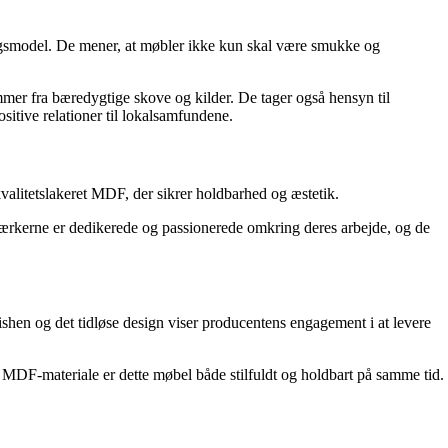
ingsmodel. De mener, at møbler ikke kun skal være smukke og
ommer fra bæredygtige skove og kilder. De tager også hensyn til
sitive relationer til lokalsamfundene.
alitetslakeret MDF, der sikrer holdbarhed og æstetik.
værkerne er dedikerede og passionerede omkring deres arbejde, og de
shen og det tidløse design viser producentens engagement i at levere
e MDF-materiale er dette møbel både stilfuldt og holdbart på samme tid.