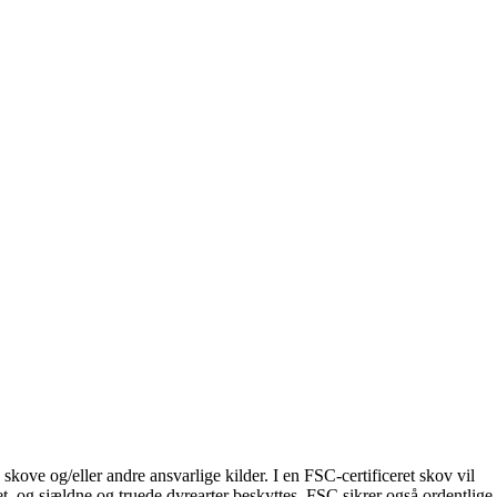
skove og/eller andre ansvarlige kilder. I en FSC-certificeret skov vil
t, og sjældne og truede dyrearter beskyttes. FSC sikrer også ordentlige