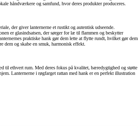
 lokale håndværkere og samfund, hvor deres produkter produceres.
riale, der giver lanternerne et rustikt og autentisk udseende.
onen er glasindsatsen, der sørger for læ til flammen og beskytter
nternernes praktiske hank gør dem lette at flytte rundt, hvilket gør dem
inere dem og skabe en smuk, harmonisk effekt.
hed til ethvert rum. Med deres fokus på kvalitet, bæredygtighed og støtte
jem. Lanternerne i røgfarget rattan med hank er en perfekt illustration