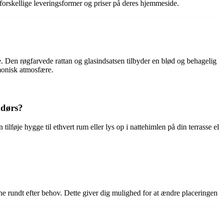
forskellige leveringsformer og priser på deres hjemmeside.
. Den røgfarvede rattan og glasindsatsen tilbyder en blød og behagelig
monisk atmosfære.
ndørs?
føje hygge til ethvert rum eller lys op i nattehimlen på din terrasse ell
rne rundt efter behov. Dette giver dig mulighed for at ændre placeringe