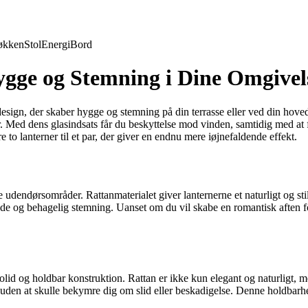
økken
Stol
Energi
Bord
gge og Stemning i Dine Omgivel
sign, der skaber hygge og stemning på din terrasse eller ved din hoved
r. Med dens glasindsats får du beskyttelse mod vinden, samtidig med at
 to lanterner til et par, der giver en endnu mere iøjnefaldende effekt.
endørsområder. Rattanmaterialet giver lanternerne et naturligt og stil
ende og behagelig stemning. Uanset om du vil skabe en romantisk aften 
n solid og holdbar konstruktion. Rattan er ikke kun elegant og naturligt
dt uden at skulle bekymre dig om slid eller beskadigelse. Denne holdbarh