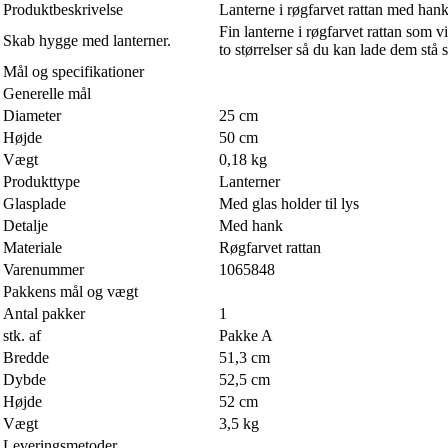
Produktbeskrivelse
Lanterne i røgfarvet rattan med hank
Fin lanterne i røgfarvet rattan som 
Skab hygge med lanterner.
to størrelser så du kan lade dem stå
Mål og specifikationer
Generelle mål
Diameter
25 cm
Højde
50 cm
Vægt
0,18 kg
Produkttype
Lanterner
Glasplade
Med glas holder til lys
Detalje
Med hank
Materiale
Røgfarvet rattan
Varenummer
1065848
Pakkens mål og vægt
Antal pakker
1
stk. af
Pakke A
Bredde
51,3 cm
Dybde
52,5 cm
Højde
52 cm
Vægt
3,5 kg
Leveringsmetoder