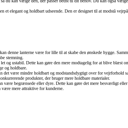
ser, så du kan vælge den, der passer bedst til dit behov. Du kan også v
 den et elegant og holdbart udseende. Den er designet til at modstå vejrpåv
n denne lanterne være for lille til at skabe den ønskede hygge. Sammen
abe stemning.
et og ustabil. Dette kan gøre den mere modtagelig for at blive blæst om
ige og holdbare.
, kan det være mindre holdbart og modstandsdygtigt over for vejrforhold
 konkurrerende produkter, der bruger mere holdbare materialer.
n være begrænsede eller dyre. Dette kan gøre det mere besværligt eller 
 være mere attraktive for kunderne.