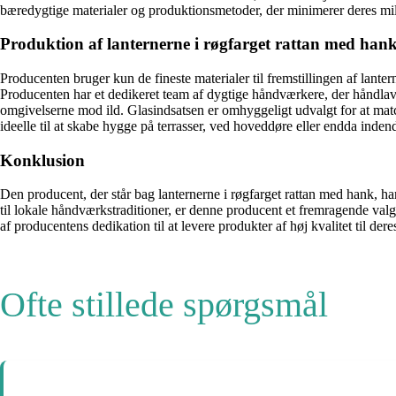
bæredygtige materialer og produktionsmetoder, der minimerer deres mil
Produktion af lanternerne i røgfarget rattan med han
Producenten bruger kun de fineste materialer til fremstillingen af ​​lante
Producenten har et dedikeret team af dygtige håndværkere, der håndlaver 
omgivelserne mod ild. Glasindsatsen er omhyggeligt udvalgt for at match
ideelle til at skabe hygge på terrasser, ved hoveddøre eller endda inden
Konklusion
Den producent, der står bag lanternerne i røgfarget rattan med hank, har
til lokale håndværkstraditioner, er denne producent et fremragende valg
af producentens dedikation til at levere produkter af høj kvalitet til der
Ofte stillede spørgsmål