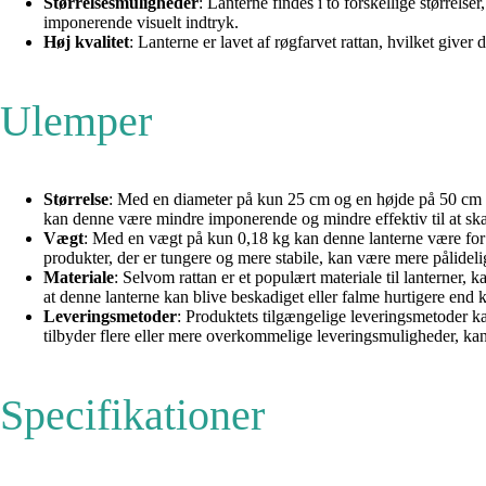
Størrelsesmuligheder
: Lanterne findes i to forskellige størrel
imponerende visuelt indtryk.
Høj kvalitet
: Lanterne er lavet af røgfarvet rattan, hvilket giver
Ulemper
Størrelse
: Med en diameter på kun 25 cm og en højde på 50 cm ka
kan denne være mindre imponerende og mindre effektiv til at sk
Vægt
: Med en vægt på kun 0,18 kg kan denne lanterne være for l
produkter, der er tungere og mere stabile, kan være mere pålidel
Materiale
: Selvom rattan er et populært materiale til lanterner
at denne lanterne kan blive beskadiget eller falme hurtigere end
Leveringsmetoder
: Produktets tilgængelige leveringsmetoder ka
tilbyder flere eller mere overkommelige leveringsmuligheder, kan
Specifikationer