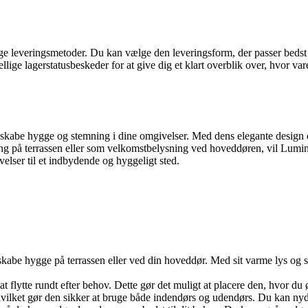
e leveringsmetoder. Du kan vælge den leveringsform, der passer bedst ti
llige lagerstatusbeskeder for at give dig et klart overblik over, hvor v
 skabe hygge og stemning i dine omgivelser. Med dens elegante design o
g på terrassen eller som velkomstbelysning ved hoveddøren, vil Lumina
lser til et indbydende og hyggeligt sted.
at skabe hygge på terrassen eller ved din hoveddør. Med sit varme lys og 
t flytte rundt efter behov. Dette gør det muligt at placere den, hvor du
, hvilket gør den sikker at bruge både indendørs og udendørs. Du kan ny