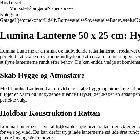
Hus
Torvet
Min side
Få adgang
Nyhedsbrevet
Kategorier
Garage
Hjemmekontor
Udeliv
Børneværelse
Soveværelse
Badeværelse
K
Lumina Lanterne 50 x 25 cm: Hy
Lumina Lanterne er en smuk og indbydende rattanlanterne i røgfarvet de
perfekt til at skabe en varm og indbydende atmosfære i dine omgivelse
at flytte lanternerne rundt efter behov. Du kan endda vælge at kombinere
Skab Hygge og Atmosfære
Med Lumina Lanterne kan du virkelig skabe hygge og atmosfære i dine ud
tilføjer en varm og indbydende nuance til lyset, der skaber en afslapp
perfekte valg.
Holdbar Konstruktion i Rattan
Lumina Lanterne er lavet af højkvalitets røgfarvet rattan, der sikrer e
for vejr og vind. Du kan derfor trygt lade lanternerne stå ude året run
glæde i mange år fremover.