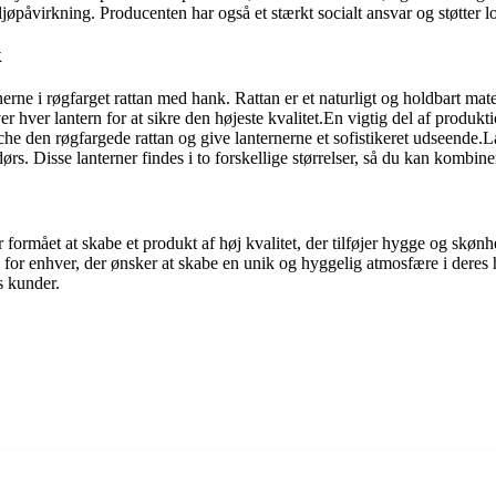
jøpåvirkning. Producenten har også et stærkt socialt ansvar og støtter
k
rnerne i røgfarget rattan med hank. Rattan er et naturligt og holdbart mate
hver lantern for at sikre den højeste kvalitet.En vigtig del af produkti
e den røgfargede rattan og give lanternerne et sofistikeret udseende.La
dørs. Disse lanterner findes i to forskellige størrelser, så du kan komb
 formået at skabe et produkt af høj kvalitet, der tilføjer hygge og skøn
 for enhver, der ønsker at skabe en unik og hyggelig atmosfære i deres h
es kunder.