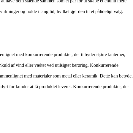
ælge at have dem stående sammen som et par for at skabe et endnu mere
irkninger og holde i lang tid, hvilket gør den til et pålideligt valg.
lignet med konkurrerende produkter, der tilbyder større lanterner,
kuld af vind eller væltet ved utilsigtet berøring. Konkurrerende
 sammenlignet med materialer som metal eller keramik. Dette kan betyde,
dyrt for kunder at få produktet leveret. Konkurrerende produkter, der