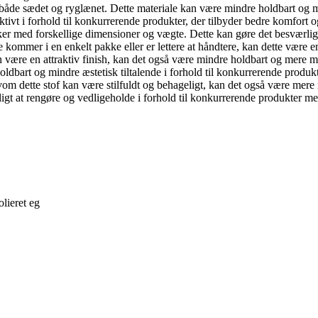
 både sædet og ryglænet. Dette materiale kan være mindre holdbart og 
ktivt i forhold til konkurrerende produkter, der tilbyder bedre komfort 
kker med forskellige dimensioner og vægte. Dette kan gøre det besværligt 
 kommer i en enkelt pakke eller er lettere at håndtere, kan dette være 
an være en attraktiv finish, kan det også være mindre holdbart og mere 
oldbart og mindre æstetisk tiltalende i forhold til konkurrerende produ
lvom dette stof kan være stilfuldt og behageligt, kan det også være mere
gt at rengøre og vedligeholde i forhold til konkurrerende produkter me
olieret eg