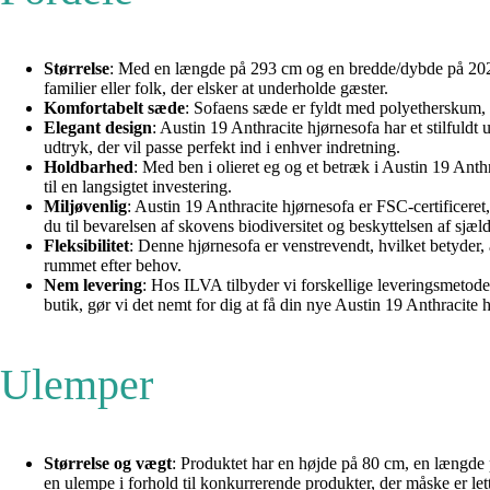
Størrelse
: Med en længde på 293 cm og en bredde/dybde på 202 cm
familier eller folk, der elsker at underholde gæster.
Komfortabelt sæde
: Sofaens sæde er fyldt med polyetherskum, h
Elegant design
: Austin 19 Anthracite hjørnesofa har et stilfuldt
udtryk, der vil passe perfekt ind i enhver indretning.
Holdbarhed
: Med ben i olieret eg og et betræk i Austin 19 Anth
til en langsigtet investering.
Miljøvenlig
: Austin 19 Anthracite hjørnesofa er FSC-certificeret
du til bevarelsen af skovens biodiversitet og beskyttelsen af sjæl
Fleksibilitet
: Denne hjørnesofa er venstrevendt, hvilket betyder, a
rummet efter behov.
Nem levering
: Hos ILVA tilbyder vi forskellige leveringsmetoder,
butik, gør vi det nemt for dig at få din nye Austin 19 Anthracite 
Ulemper
Størrelse og vægt
: Produktet har en højde på 80 cm, en længde
en ulempe i forhold til konkurrerende produkter, der måske er lett