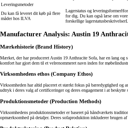
Leveringsmetoder
Lagerstatus og leveringsformerHos I
Du kan få leveret dit køb på flere
for dig. Du kan også læse om vores
måder hos ILVA
forskellige lagerstatusbeskrivelse
Manufacturer Analysis: Austin 19 Anthraci
Mærkehistorie (Brand History)
Mærket, der har produceret Austin 19 Anthracite Sofa, har en lang og st
komfort har gjort dem til et velrenommeret navn inden for møbelindustr
Virksomhedens ethos (Company Ethos)
Virksomheden har altid placeret et stærkt fokus på bæredygtighed og an
udtryk i deres valg af certificeringer og deres engagement i at beskytte 
Produktionsmetoder (Production Methods)
Virksomhedens produktionsmetoder er baseret på håndværkets traditione
opmærksomhed på detaljer. Deres sofaproduktion inkluderer brugen af 