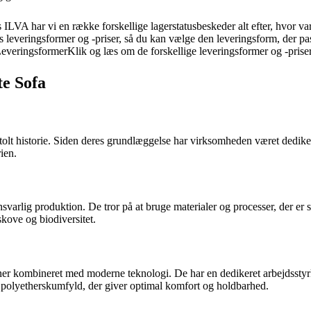
LVA har vi en række forskellige lagerstatusbeskeder alt efter, hvor var
 leveringsformer og -priser, så du kan vælge den leveringsform, der pa
rLeveringsformerKlik og læs om de forskellige leveringsformer og -prise
te Sofa
olt historie. Siden deres grundlæggelse har virksomheden været dedikere
ien.
svarlig produktion. De tror på at bruge materialer og processer, der e
skove og biodiversitet.
r kombineret med moderne teknologi. De har en dedikeret arbejdsstyrke,
polyetherskumfyld, der giver optimal komfort og holdbarhed.