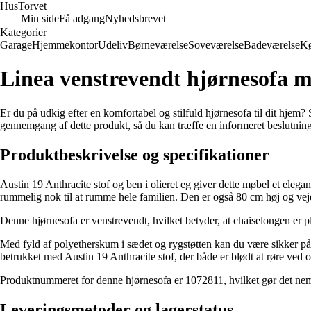
Hus
Torvet
Min side
Få adgang
Nyhedsbrevet
Kategorier
Garage
Hjemmekontor
Udeliv
Børneværelse
Soveværelse
Badeværelse
K
Linea venstrevendt hjørnesofa m
Er du på udkig efter en komfortabel og stilfuld hjørnesofa til dit hjem
gennemgang af dette produkt, så du kan træffe en informeret beslutning
Produktbeskrivelse og specifikationer
Austin 19 Anthracite stof og ben i olieret eg giver dette møbel et ele
rummelig nok til at rumme hele familien. Den er også 80 cm høj og vejer
Denne hjørnesofa er venstrevendt, hvilket betyder, at chaiselongen er plac
Med fyld af polyetherskum i sædet og rygstøtten kan du være sikker på, 
betrukket med Austin 19 Anthracite stof, der både er blødt at røre ved o
Produktnummeret for denne hjørnesofa er 1072811, hvilket gør det nemt
Leveringsmetoder og lagerstatus