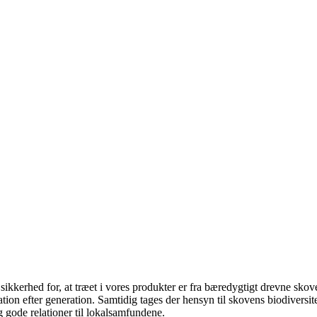
sikkerhed for, at træet i vores produkter er fra bæredygtigt drevne skove 
ion efter generation. Samtidig tages der hensyn til skovens biodiversite
g gode relationer til lokalsamfundene.