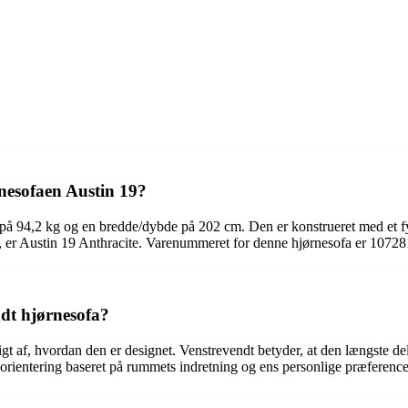
rnesofaen Austin 19?
å 94,2 kg og en bredde/dybde på 202 cm. Den er konstrueret med et fy
æk, er Austin 19 Anthracite. Varenummeret for denne hjørnesofa er 10728
ndt hjørnesofa?
 af, hvordan den er designet. Venstrevendt betyder, at den længste del 
e orientering baseret på rummets indretning og ens personlige præference