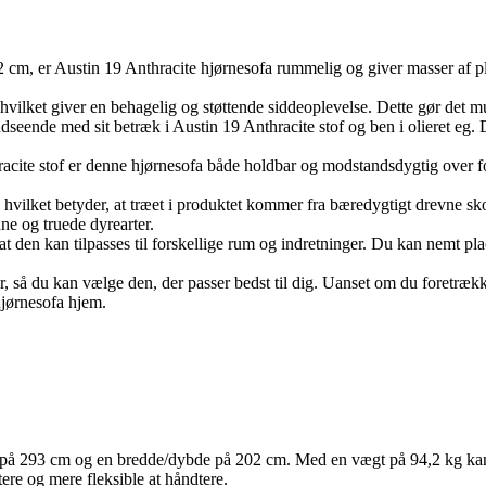
, er Austin 19 Anthracite hjørnesofa rummelig og giver masser af plads 
vilket giver en behagelig og støttende siddeoplevelse. Dette gør det mul
 udseende med sit betræk i Austin 19 Anthracite stof og ben i olieret eg
racite stof er denne hjørnesofa både holdbar og modstandsdygtig over for
, hvilket betyder, at træet i produktet kommer fra bæredygtigt drevne sk
dne og truede dyrearter.
t den kan tilpasses til forskellige rum og indretninger. Du kan nemt plac
 så du kan vælge den, der passer bedst til dig. Uanset om du foretrækker 
hjørnesofa hjem.
 på 293 cm og en bredde/dybde på 202 cm. Med en vægt på 94,2 kg kan de
ere og mere fleksible at håndtere.