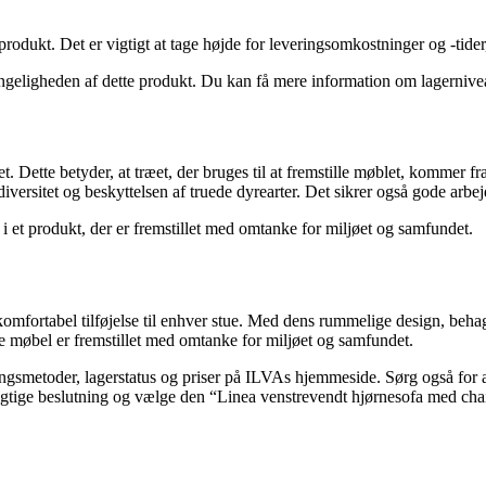
dukt. Det er vigtigt at tage højde for leveringsomkostninger og -tider,
ængeligheden af dette produkt. Du kan få mere information om lagerniv
 Dette betyder, at træet, der bruges til at fremstille møblet, kommer fr
odiversitet og beskyttelsen af truede dyrearter. Det sikrer også gode arbe
i et produkt, der er fremstillet med omtanke for miljøet og samfundet.
mfortabel tilføjelse til enhver stue. Med dens rummelige design, behage
e møbel er fremstillet med omtanke for miljøet og samfundet.
ngsmetoder, lagerstatus og priser på ILVAs hjemmeside. Sørg også for a
n rigtige beslutning og vælge den “Linea venstrevendt hjørnesofa med cha