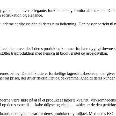
ment i at levere elegante, funktionelle og komfortable møbler. Det er et
n sofistikation og elegance.
underne at tilpasse den til deres rum indretning. Den passer perfekt til 
 træet, der anvendes i deres produkter, kommer fra bæredygtigt drevne s
støtter træproduktion med hensyn til biodiversitet og arbejdsvilkår.
rnes behov. Dette inkluderer forskellige lagerstatusbeskeder, der giver 
r og priser, der giver fleksibilitet og bekvemmelighed til deres kunder.
rne være sikre på at få et produkt af højeste kvalitet. Virksomhedens h
 deres evne til at skabe tidløse og elegant møbler, er de den perfekte l
and, der tager ansvar for deres produkter og miljøet. Med deres FSC-cert