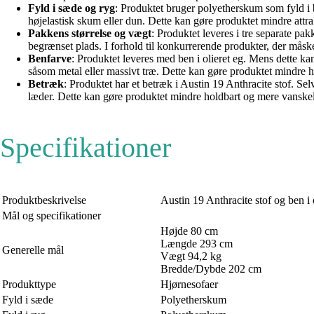
Fyld i sæde og ryg
: Produktet bruger polyetherskum som fyld i
højelastisk skum eller dun. Dette kan gøre produktet mindre attra
Pakkens størrelse og vægt
: Produktet leveres i tre separate pa
begrænset plads. I forhold til konkurrerende produkter, der måske
Benfarve
: Produktet leveres med ben i olieret eg. Mens dette k
såsom metal eller massivt træ. Dette kan gøre produktet mindre h
Betræk
: Produktet har et betræk i Austin 19 Anthracite stof. Se
læder. Dette kan gøre produktet mindre holdbart og mere vanskeli
Specifikationer
Produktbeskrivelse
Austin 19 Anthracite stof og ben i 
Mål og specifikationer
Højde 80 cm
Længde 293 cm
Generelle mål
Vægt 94,2 kg
Bredde/Dybde 202 cm
Produkttype
Hjørnesofaer
Fyld i sæde
Polyetherskum