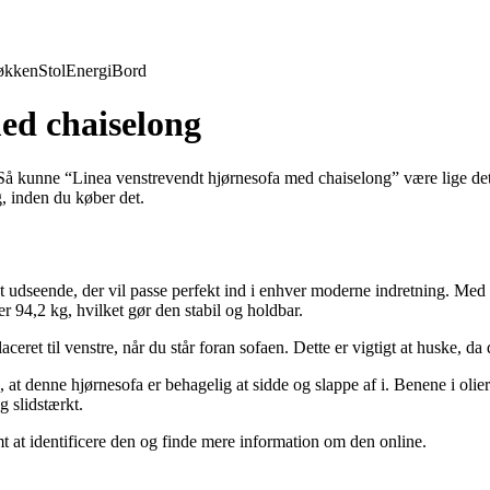
økken
Stol
Energi
Bord
ed chaiselong
? Så kunne “Linea venstrevendt hjørnesofa med chaiselong” være lige det,
, inden du køber det.
gant udseende, der vil passe perfekt ind i enhver moderne indretning. 
 94,2 kg, hvilket gør den stabil og holdbar.
eret til venstre, når du står foran sofaen. Dette er vigtigt at huske, da d
at denne hjørnesofa er behagelig at sidde og slappe af i. Benene i olier
g slidstærkt.
 at identificere den og finde mere information om den online.