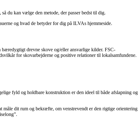
 så du kan vælge den metode, der passer bedst til dig.
eauerne og hvad de betyder for dig på ILVAs hjemmeside.
a bæredygtigt drevne skove og/eller ansvarlige kilder. FSC-
jdsvilkår for skovarbejderne og positive relationer til lokalsamfundene.
lige fyld og holdbare konstruktion er den ideel til både afslapning og
t måle dit rum og bekræfte, om venstrevendt er den rigtige orientering
iselong”.