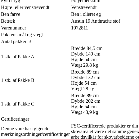
Fyld i ryg
Polyetherskum
Højre- eller venstrevendt
Venstrevendt
Ben farve
Ben i olieret eg
Betræk
Austin 19 Anthracite stof
Varenummer
1072811
Pakkens mål og vægt
Antal pakker: 3
Bredde 84,5 cm
Dybde 149 cm
1 stk. af Pakke A
Højde 54 cm
Vægt 29,8 kg
Bredde 89 cm
Dybde 132 cm
1 stk. af Pakke B
Højde 54 cm
Vægt 28 kg
Bredde 89 cm
Dybde 202 cm
1 stk. af Pakke C
Højde 54 cm
Vægt 43,9 kg
Certificeringer
FSC-certificerede produkter er din 
Denne vare har følgende
skovarealet være det samme generat
mærkningsordninger/certificeringer
arbejdsvilkår for skovarbejderne o