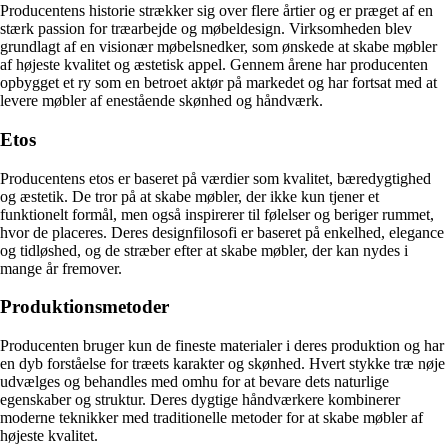
Producentens historie strækker sig over flere årtier og er præget af en
stærk passion for træarbejde og møbeldesign. Virksomheden blev
grundlagt af en visionær møbelsnedker, som ønskede at skabe møbler
af højeste kvalitet og æstetisk appel. Gennem årene har producenten
opbygget et ry som en betroet aktør på markedet og har fortsat med at
levere møbler af enestående skønhed og håndværk.
Etos
Producentens etos er baseret på værdier som kvalitet, bæredygtighed
og æstetik. De tror på at skabe møbler, der ikke kun tjener et
funktionelt formål, men også inspirerer til følelser og beriger rummet,
hvor de placeres. Deres designfilosofi er baseret på enkelhed, elegance
og tidløshed, og de stræber efter at skabe møbler, der kan nydes i
mange år fremover.
Produktionsmetoder
Producenten bruger kun de fineste materialer i deres produktion og har
en dyb forståelse for træets karakter og skønhed. Hvert stykke træ nøje
udvælges og behandles med omhu for at bevare dets naturlige
egenskaber og struktur. Deres dygtige håndværkere kombinerer
moderne teknikker med traditionelle metoder for at skabe møbler af
højeste kvalitet.