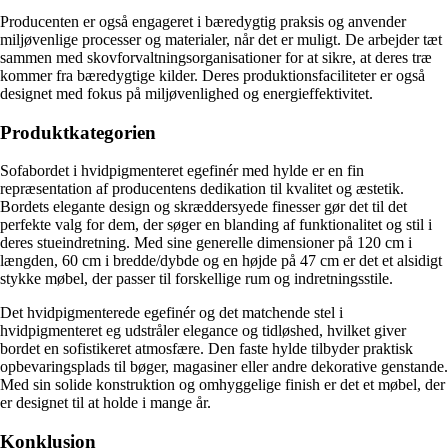
Producenten er også engageret i bæredygtig praksis og anvender
miljøvenlige processer og materialer, når det er muligt. De arbejder tæt
sammen med skovforvaltningsorganisationer for at sikre, at deres træ
kommer fra bæredygtige kilder. Deres produktionsfaciliteter er også
designet med fokus på miljøvenlighed og energieffektivitet.
Produktkategorien
Sofabordet i hvidpigmenteret egefinér med hylde er en fin
repræsentation af producentens dedikation til kvalitet og æstetik.
Bordets elegante design og skræddersyede finesser gør det til det
perfekte valg for dem, der søger en blanding af funktionalitet og stil i
deres stueindretning. Med sine generelle dimensioner på 120 cm i
længden, 60 cm i bredde/dybde og en højde på 47 cm er det et alsidigt
stykke møbel, der passer til forskellige rum og indretningsstile.
Det hvidpigmenterede egefinér og det matchende stel i
hvidpigmenteret eg udstråler elegance og tidløshed, hvilket giver
bordet en sofistikeret atmosfære. Den faste hylde tilbyder praktisk
opbevaringsplads til bøger, magasiner eller andre dekorative genstande.
Med sin solide konstruktion og omhyggelige finish er det et møbel, der
er designet til at holde i mange år.
Konklusion