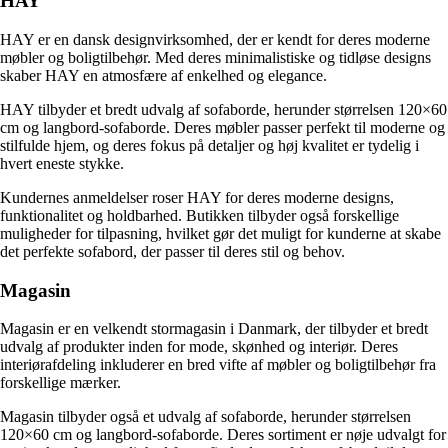
HAY
HAY er en dansk designvirksomhed, der er kendt for deres moderne
møbler og boligtilbehør. Med deres minimalistiske og tidløse designs
skaber HAY en atmosfære af enkelhed og elegance.
HAY tilbyder et bredt udvalg af sofaborde, herunder størrelsen 120×60
cm og langbord-sofaborde. Deres møbler passer perfekt til moderne og
stilfulde hjem, og deres fokus på detaljer og høj kvalitet er tydelig i
hvert eneste stykke.
Kundernes anmeldelser roser HAY for deres moderne designs,
funktionalitet og holdbarhed. Butikken tilbyder også forskellige
muligheder for tilpasning, hvilket gør det muligt for kunderne at skabe
det perfekte sofabord, der passer til deres stil og behov.
Magasin
Magasin er en velkendt stormagasin i Danmark, der tilbyder et bredt
udvalg af produkter inden for mode, skønhed og interiør. Deres
interiørafdeling inkluderer en bred vifte af møbler og boligtilbehør fra
forskellige mærker.
Magasin tilbyder også et udvalg af sofaborde, herunder størrelsen
120×60 cm og langbord-sofaborde. Deres sortiment er nøje udvalgt for