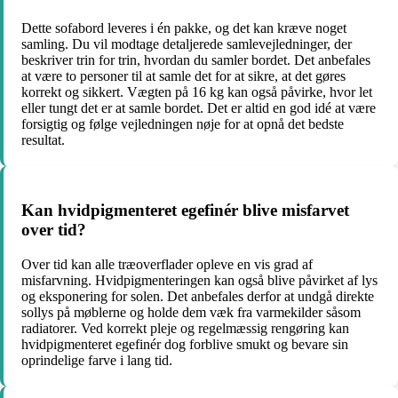
Dette sofabord leveres i én pakke, og det kan kræve noget
samling. Du vil modtage detaljerede samlevejledninger, der
beskriver trin for trin, hvordan du samler bordet. Det anbefales
at være to personer til at samle det for at sikre, at det gøres
korrekt og sikkert. Vægten på 16 kg kan også påvirke, hvor let
eller tungt det er at samle bordet. Det er altid en god idé at være
forsigtig og følge vejledningen nøje for at opnå det bedste
resultat.
Kan hvidpigmenteret egefinér blive misfarvet
over tid?
Over tid kan alle træoverflader opleve en vis grad af
misfarvning. Hvidpigmenteringen kan også blive påvirket af lys
og eksponering for solen. Det anbefales derfor at undgå direkte
sollys på møblerne og holde dem væk fra varmekilder såsom
radiatorer. Ved korrekt pleje og regelmæssig rengøring kan
hvidpigmenteret egefinér dog forblive smukt og bevare sin
oprindelige farve i lang tid.