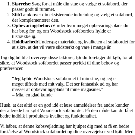
Størrelse:
Sørg for at måle din stue og vælge et sofabord, der
passer godt til rummet.
Stil:
Tænk over din eksisterende indretning og vælg et sofabord,
der komplementerer den.
Opbevaringsbehov:
Vurder hvor meget opbevaringsplads du
har brug for, og om Woodstock sofabordets hylde er
tilstrækkelig.
Holdbarhed:
Undersøg materialet og kvaliteten af sofabordet for
at sikre, at det vil være slidstærkt og vare i mange år.
Tag dig tid til at overveje disse faktorer, før du foretager dit køb, for at
sikre, at Woodstock sofabordet passer perfekt til dine behov og
præferencer.
“Jeg købte Woodstock sofabordet til min stue, og jeg er
meget tilfreds med mit valg. Det ser fantastisk ud og har
masser af opbevaringsplads til mine magasiner.”
– Mia, en glad kunde
Husk, at det altid er en god idé at læse anmeldelser fra andre kunder,
der allerede har købt Woodstock sofabordet. På den måde kan du få et
bedre indblik i produktets kvalitet og funktionalitet.
Vi håber, at denne købsvejledning har hjulpet dig med at få en bedre
forståelse af Woodstock sofabordet og dine overvejelser ved køb. Med