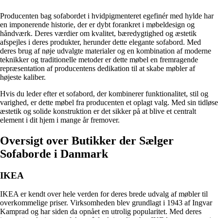
Producenten bag sofabordet i hvidpigmenteret egefinér med hylde har
en imponerende historie, der er dybt forankret i møbeldesign og
håndværk. Deres værdier om kvalitet, bæredygtighed og æstetik
afspejles i deres produkter, herunder dette elegante sofabord. Med
deres brug af nøje udvalgte materialer og en kombination af moderne
teknikker og traditionelle metoder er dette møbel en fremragende
repræsentation af producentens dedikation til at skabe møbler af
højeste kaliber.
Hvis du leder efter et sofabord, der kombinerer funktionalitet, stil og
varighed, er dette møbel fra producenten et oplagt valg. Med sin tidløse
æstetik og solide konstruktion er det sikker på at blive et centralt
element i dit hjem i mange år fremover.
Oversigt over Butikker der Sælger
Sofaborde i Danmark
IKEA
IKEA er kendt over hele verden for deres brede udvalg af møbler til
overkommelige priser. Virksomheden blev grundlagt i 1943 af Ingvar
Kamprad og har siden da opnået en utrolig popularitet. Med deres