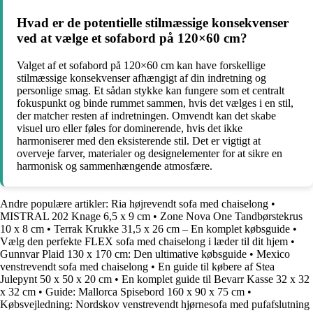
Hvad er de potentielle stilmæssige konsekvenser
ved at vælge et sofabord på 120×60 cm?
Valget af et sofabord på 120×60 cm kan have forskellige
stilmæssige konsekvenser afhængigt af din indretning og
personlige smag. Et sådan stykke kan fungere som et centralt
fokuspunkt og binde rummet sammen, hvis det vælges i en stil,
der matcher resten af indretningen. Omvendt kan det skabe
visuel uro eller føles for dominerende, hvis det ikke
harmoniserer med den eksisterende stil. Det er vigtigt at
overveje farver, materialer og designelementer for at sikre en
harmonisk og sammenhængende atmosfære.
Andre populære artikler:
Ria højrevendt sofa med chaiselong
•
MISTRAL 202 Knage 6,5 x 9 cm
•
Zone Nova One Tandbørstekrus
10 x 8 cm
•
Terrak Krukke 31,5 x 26 cm – En komplet købsguide
•
Vælg den perfekte FLEX sofa med chaiselong i læder til dit hjem
•
Gunnvar Plaid 130 x 170 cm: Den ultimative købsguide
•
Mexico
venstrevendt sofa med chaiselong
•
En guide til købere af Stea
Julepynt 50 x 50 x 20 cm
•
En komplet guide til Bevarr Kasse 32 x 32
x 32 cm
•
Guide: Mallorca Spisebord 160 x 90 x 75 cm
•
Købsvejledning: Nordskov venstrevendt hjørnesofa med pufafslutning