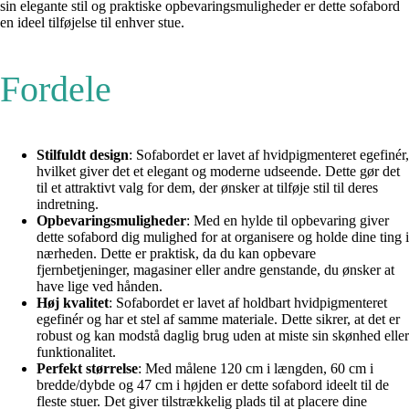
sin elegante stil og praktiske opbevaringsmuligheder er dette sofabord
en ideel tilføjelse til enhver stue.
Fordele
Stilfuldt design
: Sofabordet er lavet af hvidpigmenteret egefinér,
hvilket giver det et elegant og moderne udseende. Dette gør det
til et attraktivt valg for dem, der ønsker at tilføje stil til deres
indretning.
Opbevaringsmuligheder
: Med en hylde til opbevaring giver
dette sofabord dig mulighed for at organisere og holde dine ting i
nærheden. Dette er praktisk, da du kan opbevare
fjernbetjeninger, magasiner eller andre genstande, du ønsker at
have lige ved hånden.
Høj kvalitet
: Sofabordet er lavet af holdbart hvidpigmenteret
egefinér og har et stel af samme materiale. Dette sikrer, at det er
robust og kan modstå daglig brug uden at miste sin skønhed eller
funktionalitet.
Perfekt størrelse
: Med målene 120 cm i længden, 60 cm i
bredde/dybde og 47 cm i højden er dette sofabord ideelt til de
fleste stuer. Det giver tilstrækkelig plads til at placere dine