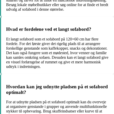
stilarter og farver for at finde en matchende indretningsløsning.
Besøg lokale møbelbutikker eller søg online for at finde et bredt
udvalg af sofabord i denne størrelse.
Hvad er fordelene ved et langt sofabord?
Et langt sofabord som et sofabord på 120×60 cm har flere
fordele. For det første giver det rigelig plads til at arrangere
forskellige genstande som kaffekopper, snacks og dekorationer.
Det kan også fungere som et mødested, hvor venner og familie
kan samles omkring sofaen. Desuden kan et langt sofabord give
en visuel forlængelse af rummet og give et mere harmonisk
udtryk i indretningen.
Hvordan kan jeg udnytte pladsen på et sofabord
optimalt?
For at udnytte pladsen på et sofabord optimalt kan du overveje
at organisere genstande i grupper og anvende multifunktionelle
stykker til opbevaring. Brug skuffeindsatser eller kurve til at