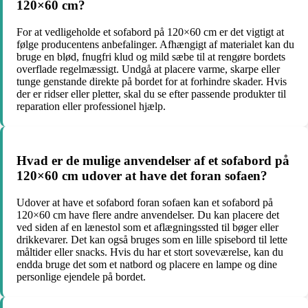
120×60 cm?
For at vedligeholde et sofabord på 120×60 cm er det vigtigt at
følge producentens anbefalinger. Afhængigt af materialet kan du
bruge en blød, fnugfri klud og mild sæbe til at rengøre bordets
overflade regelmæssigt. Undgå at placere varme, skarpe eller
tunge genstande direkte på bordet for at forhindre skader. Hvis
der er ridser eller pletter, skal du se efter passende produkter til
reparation eller professionel hjælp.
Hvad er de mulige anvendelser af et sofabord på
120×60 cm udover at have det foran sofaen?
Udover at have et sofabord foran sofaen kan et sofabord på
120×60 cm have flere andre anvendelser. Du kan placere det
ved siden af en lænestol som et aflægningssted til bøger eller
drikkevarer. Det kan også bruges som en lille spisebord til lette
måltider eller snacks. Hvis du har et stort soveværelse, kan du
endda bruge det som et natbord og placere en lampe og dine
personlige ejendele på bordet.