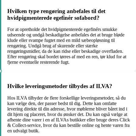
Hvilken type rengøring anbefales til det
hvidpigmenterede egefinér sofabord?
For at opretholde det hvidpigmenterede egefinérs smukke
udseende og undgå beskadigelse anbefales det at bruge bløde
klude eller svampe fugtet med en mild sæbeopløsning til
rengøring. Undgå brug af skurende eller stærke
rengøringsmidler, da de kan ridse eller beskadige overfladen.
Efter rengøring skal bordet tørres af med en ren, tør klud for at
fjerne eventuelle resterende fugt.
Hvilke leveringsmetoder tilbydes af ILVA?
Hos ILVA tilbyder de flere forskellige leveringsmetoder, så du
kan vælge den, der passer bedst til dig. Dette kan omfatte
levering direkte til din adresse, hvor møblerne bliver båret ind i
dit hjem og placeret, hvor du ønsker det. Du kan også vælge at
afhente dine varer i en af ILVAs butikker eller bruge deres Click
& Collect-service, hvor du kan bestille online og hente varen fra
en udvalgt butik.