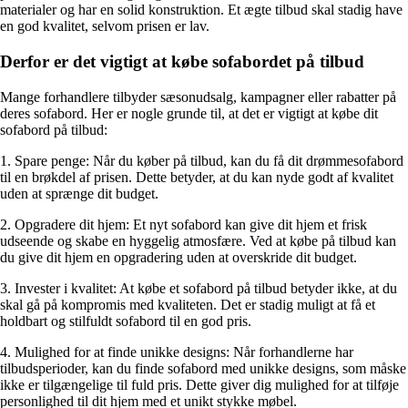
materialer og har en solid konstruktion. Et ægte tilbud skal stadig have
en god kvalitet, selvom prisen er lav.
Derfor er det vigtigt at købe sofabordet på tilbud
Mange forhandlere tilbyder sæsonudsalg, kampagner eller rabatter på
deres sofabord. Her er nogle grunde til, at det er vigtigt at købe dit
sofabord på tilbud:
1. Spare penge: Når du køber på tilbud, kan du få dit drømmesofabord
til en brøkdel af prisen. Dette betyder, at du kan nyde godt af kvalitet
uden at sprænge dit budget.
2. Opgradere dit hjem: Et nyt sofabord kan give dit hjem et frisk
udseende og skabe en hyggelig atmosfære. Ved at købe på tilbud kan
du give dit hjem en opgradering uden at overskride dit budget.
3. Invester i kvalitet: At købe et sofabord på tilbud betyder ikke, at du
skal gå på kompromis med kvaliteten. Det er stadig muligt at få et
holdbart og stilfuldt sofabord til en god pris.
4. Mulighed for at finde unikke designs: Når forhandlerne har
tilbudsperioder, kan du finde sofabord med unikke designs, som måske
ikke er tilgængelige til fuld pris. Dette giver dig mulighed for at tilføje
personlighed til dit hjem med et unikt stykke møbel.