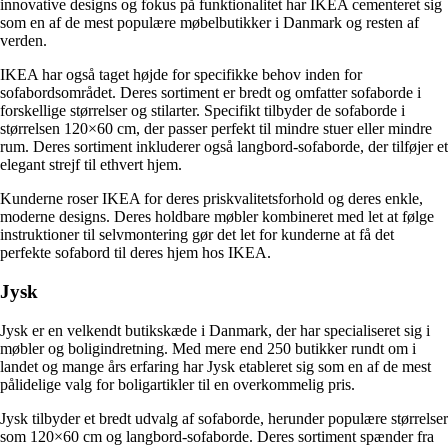
innovative designs og fokus på funktionalitet har IKEA cementeret sig
som en af de mest populære møbelbutikker i Danmark og resten af
verden.
IKEA har også taget højde for specifikke behov inden for
sofabordsområdet. Deres sortiment er bredt og omfatter sofaborde i
forskellige størrelser og stilarter. Specifikt tilbyder de sofaborde i
størrelsen 120×60 cm, der passer perfekt til mindre stuer eller mindre
rum. Deres sortiment inkluderer også langbord-sofaborde, der tilføjer et
elegant strejf til ethvert hjem.
Kunderne roser IKEA for deres priskvalitetsforhold og deres enkle,
moderne designs. Deres holdbare møbler kombineret med let at følge
instruktioner til selvmontering gør det let for kunderne at få det
perfekte sofabord til deres hjem hos IKEA.
Jysk
Jysk er en velkendt butikskæde i Danmark, der har specialiseret sig i
møbler og boligindretning. Med mere end 250 butikker rundt om i
landet og mange års erfaring har Jysk etableret sig som en af de mest
pålidelige valg for boligartikler til en overkommelig pris.
Jysk tilbyder et bredt udvalg af sofaborde, herunder populære størrelser
som 120×60 cm og langbord-sofaborde. Deres sortiment spænder fra