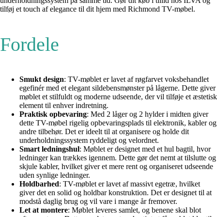
underholdningssystem på samme tid. Gør dit køb i tillid hos ILVA og
tilføj et touch af elegance til dit hjem med Richmond TV-møbel.
Fordele
Smukt design
: TV-møblet er lavet af røgfarvet voksbehandlet
egefinér med et elegant sildebensmønster på lågerne. Dette giver
møblet et stilfuldt og moderne udseende, der vil tilføje et æstetisk
element til enhver indretning.
Praktisk opbevaring
: Med 2 låger og 2 hylder i midten giver
dette TV-møbel rigelig opbevaringsplads til elektronik, kabler og
andre tilbehør. Det er ideelt til at organisere og holde dit
underholdningssystem ryddeligt og velordnet.
Smart ledningshul
: Møblet er designet med et hul bagtil, hvor
ledninger kan trækkes igennem. Dette gør det nemt at tilslutte og
skjule kabler, hvilket giver et mere rent og organiseret udseende
uden synlige ledninger.
Holdbarhed
: TV-møblet er lavet af massivt egetræ, hvilket
giver det en solid og holdbar konstruktion. Det er designet til at
modstå daglig brug og vil vare i mange år fremover.
Let at montere
: Møblet leveres samlet, og benene skal blot