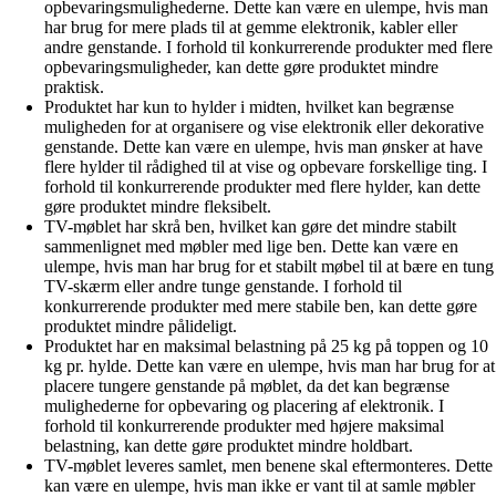
opbevaringsmulighederne. Dette kan være en ulempe, hvis man
har brug for mere plads til at gemme elektronik, kabler eller
andre genstande. I forhold til konkurrerende produkter med flere
opbevaringsmuligheder, kan dette gøre produktet mindre
praktisk.
Produktet har kun to hylder i midten, hvilket kan begrænse
muligheden for at organisere og vise elektronik eller dekorative
genstande. Dette kan være en ulempe, hvis man ønsker at have
flere hylder til rådighed til at vise og opbevare forskellige ting. I
forhold til konkurrerende produkter med flere hylder, kan dette
gøre produktet mindre fleksibelt.
TV-møblet har skrå ben, hvilket kan gøre det mindre stabilt
sammenlignet med møbler med lige ben. Dette kan være en
ulempe, hvis man har brug for et stabilt møbel til at bære en tung
TV-skærm eller andre tunge genstande. I forhold til
konkurrerende produkter med mere stabile ben, kan dette gøre
produktet mindre pålideligt.
Produktet har en maksimal belastning på 25 kg på toppen og 10
kg pr. hylde. Dette kan være en ulempe, hvis man har brug for at
placere tungere genstande på møblet, da det kan begrænse
mulighederne for opbevaring og placering af elektronik. I
forhold til konkurrerende produkter med højere maksimal
belastning, kan dette gøre produktet mindre holdbart.
TV-møblet leveres samlet, men benene skal eftermonteres. Dette
kan være en ulempe, hvis man ikke er vant til at samle møbler