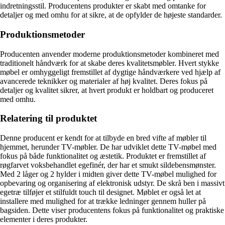
indretningsstil. Producentens produkter er skabt med omtanke for
detaljer og med omhu for at sikre, at de opfylder de højeste standarder.
Produktionsmetoder
Producenten anvender moderne produktionsmetoder kombineret med
traditionelt håndværk for at skabe deres kvalitetsmøbler. Hvert stykke
møbel er omhyggeligt fremstillet af dygtige håndværkere ved hjælp af
avancerede teknikker og materialer af høj kvalitet. Deres fokus på
detaljer og kvalitet sikrer, at hvert produkt er holdbart og produceret
med omhu.
Relatering til produktet
Denne producent er kendt for at tilbyde en bred vifte af møbler til
hjemmet, herunder TV-møbler. De har udviklet dette TV-møbel med
fokus på både funktionalitet og æstetik. Produktet er fremstillet af
røgfarvet voksbehandlet egefinér, der har et smukt sildebensmønster.
Med 2 låger og 2 hylder i midten giver dette TV-møbel mulighed for
opbevaring og organisering af elektronisk udstyr. De skrå ben i massivt
egetræ tilføjer et stilfuldt touch til designet. Møblet er også let at
installere med mulighed for at trække ledninger gennem huller på
bagsiden. Dette viser producentens fokus på funktionalitet og praktiske
elementer i deres produkter.