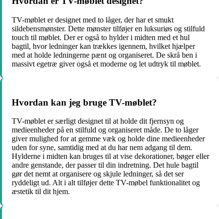
Hvordan er TV-møblet designet?
TV-møblet er designet med to låger, der har et smukt
sildebensmønster. Dette mønster tilføjer en luksuriøs og stilfuld
touch til møblet. Der er også to hylder i midten med et hul
bagtil, hvor ledninger kan trækkes igennem, hvilket hjælper
med at holde ledningerne pænt og organiseret. De skrå ben i
massivt egetræ giver også et moderne og let udtryk til møblet.
Hvordan kan jeg bruge TV-møblet?
TV-møblet er særligt designet til at holde dit fjernsyn og
medieenheder på en stilfuld og organiseret måde. De to låger
giver mulighed for at gemme væk og holde dine medieenheder
uden for syne, samtidig med at du har nem adgang til dem.
Hylderne i midten kan bruges til at vise dekorationer, bøger eller
andre genstande, der passer til din indretning. Det hule bagtil
gør det nemt at organisere og skjule ledninger, så det ser
ryddeligt ud. Alt i alt tilføjer dette TV-møbel funktionalitet og
æstetik til dit hjem.