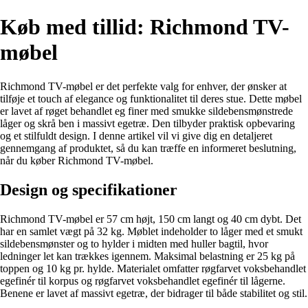
Køb med tillid: Richmond TV-
møbel
Richmond TV-møbel er det perfekte valg for enhver, der ønsker at
tilføje et touch af elegance og funktionalitet til deres stue. Dette møbel
er lavet af røget behandlet eg finer med smukke sildebensmønstrede
låger og skrå ben i massivt egetræ. Den tilbyder praktisk opbevaring
og et stilfuldt design. I denne artikel vil vi give dig en detaljeret
gennemgang af produktet, så du kan træffe en informeret beslutning,
når du køber Richmond TV-møbel.
Design og specifikationer
Richmond TV-møbel er 57 cm højt, 150 cm langt og 40 cm dybt. Det
har en samlet vægt på 32 kg. Møblet indeholder to låger med et smukt
sildebensmønster og to hylder i midten med huller bagtil, hvor
ledninger let kan trækkes igennem. Maksimal belastning er 25 kg på
toppen og 10 kg pr. hylde. Materialet omfatter røgfarvet voksbehandlet
egefinér til korpus og røgfarvet voksbehandlet egefinér til lågerne.
Benene er lavet af massivt egetræ, der bidrager til både stabilitet og stil.