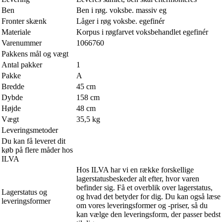
Ben
Ben i røg. voksbe. massiv eg
Fronter skænk
Låger i røg voksbe. egefinér
Materiale
Korpus i røgfarvet voksbehandlet egefinér
Varenummer
1066760
Pakkens mål og vægt
Antal pakker
1
Pakke
A
Bredde
45 cm
Dybde
158 cm
Højde
48 cm
Vægt
35,5 kg
Leveringsmetoder
Du kan få leveret dit
køb på flere måder hos
ILVA
Hos ILVA har vi en række forskellige
lagerstatusbeskeder alt efter, hvor varen
befinder sig. Få et overblik over lagerstatus,
Lagerstatus og
og hvad det betyder for dig. Du kan også læse
leveringsformer
om vores leveringsformer og -priser, så du
kan vælge den leveringsform, der passer bedst