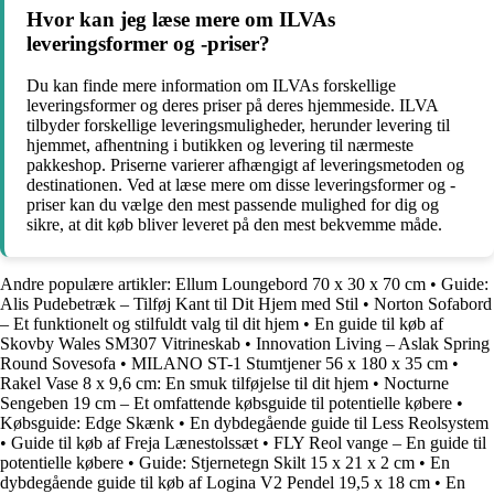
Hvor kan jeg læse mere om ILVAs
leveringsformer og -priser?
Du kan finde mere information om ILVAs forskellige
leveringsformer og deres priser på deres hjemmeside. ILVA
tilbyder forskellige leveringsmuligheder, herunder levering til
hjemmet, afhentning i butikken og levering til nærmeste
pakkeshop. Priserne varierer afhængigt af leveringsmetoden og
destinationen. Ved at læse mere om disse leveringsformer og -
priser kan du vælge den mest passende mulighed for dig og
sikre, at dit køb bliver leveret på den mest bekvemme måde.
Andre populære artikler:
Ellum Loungebord 70 x 30 x 70 cm
•
Guide:
Alis Pudebetræk – Tilføj Kant til Dit Hjem med Stil
•
Norton Sofabord
– Et funktionelt og stilfuldt valg til dit hjem
•
En guide til køb af
Skovby Wales SM307 Vitrineskab
•
Innovation Living – Aslak Spring
Round Sovesofa
•
MILANO ST-1 Stumtjener 56 x 180 x 35 cm
•
Rakel Vase 8 x 9,6 cm: En smuk tilføjelse til dit hjem
•
Nocturne
Sengeben 19 cm – Et omfattende købsguide til potentielle købere
•
Købsguide: Edge Skænk
•
En dybdegående guide til Less Reolsystem
•
Guide til køb af Freja Lænestolssæt
•
FLY Reol vange – En guide til
potentielle købere
•
Guide: Stjernetegn Skilt 15 x 21 x 2 cm
•
En
dybdegående guide til køb af Logina V2 Pendel 19,5 x 18 cm
•
En