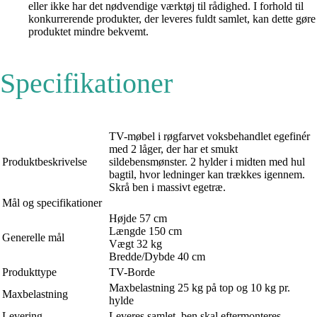
eller ikke har det nødvendige værktøj til rådighed. I forhold til
konkurrerende produkter, der leveres fuldt samlet, kan dette gøre
produktet mindre bekvemt.
Specifikationer
TV-møbel i røgfarvet voksbehandlet egefinér
med 2 låger, der har et smukt
Produktbeskrivelse
sildebensmønster. 2 hylder i midten med hul
bagtil, hvor ledninger kan trækkes igennem.
Skrå ben i massivt egetræ.
Mål og specifikationer
Højde 57 cm
Længde 150 cm
Generelle mål
Vægt 32 kg
Bredde/Dybde 40 cm
Produkttype
TV-Borde
Maxbelastning 25 kg på top og 10 kg pr.
Maxbelastning
hylde
Levering
Leveres samlet, ben skal eftermonteres