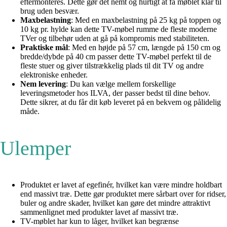
eftermonteres. Dette gør det nemt og hurtigt at få møblet klar til
brug uden besvær.
Maxbelastning
: Med en maxbelastning på 25 kg på toppen og
10 kg pr. hylde kan dette TV-møbel rumme de fleste moderne
TVer og tilbehør uden at gå på kompromis med stabiliteten.
Praktiske mål
: Med en højde på 57 cm, længde på 150 cm og
bredde/dybde på 40 cm passer dette TV-møbel perfekt til de
fleste stuer og giver tilstrækkelig plads til dit TV og andre
elektroniske enheder.
Nem levering
: Du kan vælge mellem forskellige
leveringsmetoder hos ILVA, der passer bedst til dine behov.
Dette sikrer, at du får dit køb leveret på en bekvem og pålidelig
måde.
Ulemper
Produktet er lavet af egefinér, hvilket kan være mindre holdbart
end massivt træ. Dette gør produktet mere sårbart over for ridser,
buler og andre skader, hvilket kan gøre det mindre attraktivt
sammenlignet med produkter lavet af massivt træ.
TV-møblet har kun to låger, hvilket kan begrænse