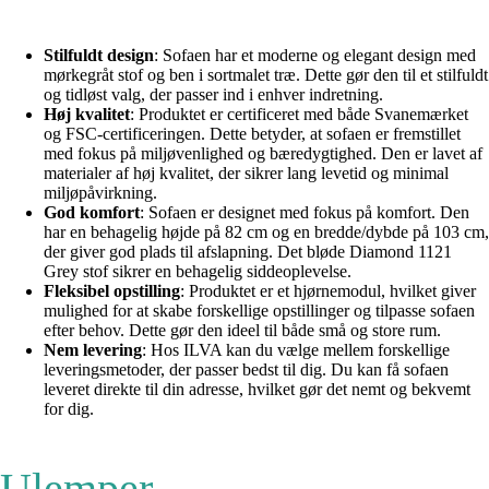
Stilfuldt design
: Sofaen har et moderne og elegant design med
mørkegråt stof og ben i sortmalet træ. Dette gør den til et stilfuldt
og tidløst valg, der passer ind i enhver indretning.
Høj kvalitet
: Produktet er certificeret med både Svanemærket
og FSC-certificeringen. Dette betyder, at sofaen er fremstillet
med fokus på miljøvenlighed og bæredygtighed. Den er lavet af
materialer af høj kvalitet, der sikrer lang levetid og minimal
miljøpåvirkning.
God komfort
: Sofaen er designet med fokus på komfort. Den
har en behagelig højde på 82 cm og en bredde/dybde på 103 cm,
der giver god plads til afslapning. Det bløde Diamond 1121
Grey stof sikrer en behagelig siddeoplevelse.
Fleksibel opstilling
: Produktet er et hjørnemodul, hvilket giver
mulighed for at skabe forskellige opstillinger og tilpasse sofaen
efter behov. Dette gør den ideel til både små og store rum.
Nem levering
: Hos ILVA kan du vælge mellem forskellige
leveringsmetoder, der passer bedst til dig. Du kan få sofaen
leveret direkte til din adresse, hvilket gør det nemt og bekvemt
for dig.
Ulemper