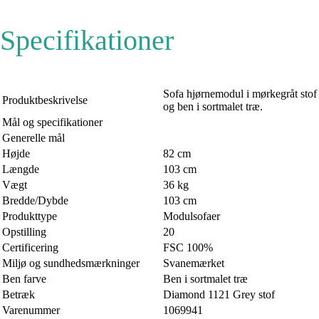
Specifikationer
Sofa hjørnemodul i mørkegråt stof
Produktbeskrivelse
og ben i sortmalet træ.
Mål og specifikationer
Generelle mål
Højde
82 cm
Længde
103 cm
Vægt
36 kg
Bredde/Dybde
103 cm
Produkttype
Modulsofaer
Opstilling
20
Certificering
FSC 100%
Miljø og sundhedsmærkninger
Svanemærket
Ben farve
Ben i sortmalet træ
Betræk
Diamond 1121 Grey stof
Varenummer
1069941