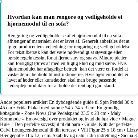
Hvordan kan man rengøre og vedligeholde et
hjørnemodul til en sofa?
Rengøring og vedligeholdelse af et hjørnemodul til en sofa
afhænger af materialet, det er lavet af. Generelt anbefales det at
følge producentens vejledning for rengøring og vedligeholdelse.
For tekstilbetræk kan det være nødvendigt at støvsuge eller
børste regelmæssigt for at fjerne støv og snavs. Mindre pletter
kan forsigtigt tørres af med en fugtig klud og mild sæbe. Hvis
hjørnemodulet har aftagelige betræk, kan det være en fordel at
vaske dem i henhold til instruktionerne. Hvis hjørnemodulet er
lavet af læder eller kunstlæder, skal man bruge passende
læderplejeprodukter for at holde det rent og i god stand.
Andre populære artikler:
En dybdegående guide til Spin Pendel 30 x
45 cm
•
Frida Plakat med ramme 54 x 74 x 3 cm: En grundig
købsguide
•
Zone Nova One Pedalspand 23,5 x 23 cm
•
Maly
Kommode – En oversigt over produktet og hvad du bør vide
•
Magne
Hule – Den perfekte soveskjul til dit barn
•
Guide: Køb det perfekte
Calvi Loungeendemodul til din terrasse
•
Vili Figur 25 x 18 cm
•
Lizzy
Hængepotte 11 x 12,5 cm: Skab liv og natur i din indretning
•
Sicilia 3