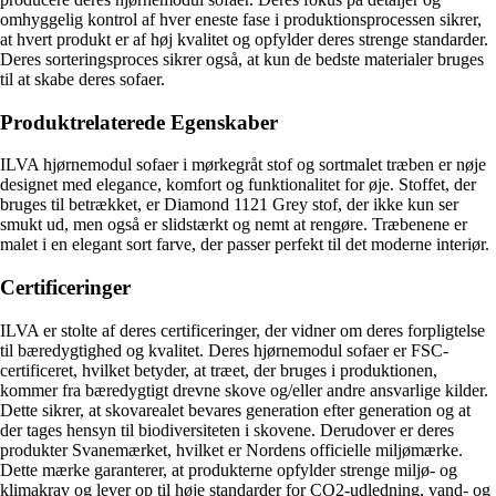
omhyggelig kontrol af hver eneste fase i produktionsprocessen sikrer,
at hvert produkt er af høj kvalitet og opfylder deres strenge standarder.
Deres sorteringsproces sikrer også, at kun de bedste materialer bruges
til at skabe deres sofaer.
Produktrelaterede Egenskaber
ILVA hjørnemodul sofaer i mørkegråt stof og sortmalet træben er nøje
designet med elegance, komfort og funktionalitet for øje. Stoffet, der
bruges til betrækket, er Diamond 1121 Grey stof, der ikke kun ser
smukt ud, men også er slidstærkt og nemt at rengøre. Træbenene er
malet i en elegant sort farve, der passer perfekt til det moderne interiør.
Certificeringer
ILVA er stolte af deres certificeringer, der vidner om deres forpligtelse
til bæredygtighed og kvalitet. Deres hjørnemodul sofaer er FSC-
certificeret, hvilket betyder, at træet, der bruges i produktionen,
kommer fra bæredygtigt drevne skove og/eller andre ansvarlige kilder.
Dette sikrer, at skovarealet bevares generation efter generation og at
der tages hensyn til biodiversiteten i skovene. Derudover er deres
produkter Svanemærket, hvilket er Nordens officielle miljømærke.
Dette mærke garanterer, at produkterne opfylder strenge miljø- og
klimakrav og lever op til høje standarder for CO2-udledning, vand- og