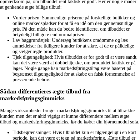
opmærksom på, om tilbuddet rent faktisk er godt. Her er nogle måder
at genkende ægte billige tilbud:
Vurder prisen: Sammenlign priserne på forskellige butikker og
online markedspladser for at få en idé om den gennemsnitlige
pris. På den måde kan du bedre identificere, om tilbuddet er
betydeligt billigere end normalprisen.
Lav baggrundstjek: Undersøg butikkens omdømme og læs
anmeldelser fra tidligere kunder for at sikre, at de er pålidelige
og sælger ægte produkter.
Tjek tilgængelighed: Hvis tilbuddet er for godt til at være sandt,
kan det være værd at dobbelttjekke, om produktet faktisk er på
lager. Nogle gange kan markedsføringstiltag være baseret på
begrænset tilgængelighed for at skabe en falsk fornemmelse af
presserende behov.
Sådan differentieres ægte tilbud fra
markedsføringsgimmicks
Mange virksomheder bruger markedsføringsgimmicks til at tiltrække
kunder, men det er altid vigtigt at kunne differentiere mellem ægte
tilbud og markedsføringsgimmicks, før du køber din hjørnemodul sofa.
Tidsbegrænsninger: Hvis tilbuddet kun er tilgængeligt i en kort
periode, kan det være et tegn på markedsføring. Ægte tilbud er