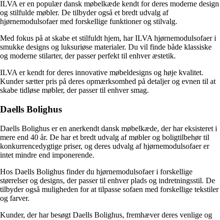
ILVA er en populær dansk møbelkæde kendt for deres moderne design
og stilfulde møbler. De tilbyder også et bredt udvalg af
hjørnemodulsofaer med forskellige funktioner og stilvalg.
Med fokus på at skabe et stilfuldt hjem, har ILVA hjørnemodulsofaer i
smukke designs og luksuriøse materialer. Du vil finde både klassiske
og moderne stilarter, der passer perfekt til enhver æstetik.
ILVA er kendt for deres innovative møbeldesigns og høje kvalitet.
Kunder sætter pris på deres opmærksomhed på detaljer og evnen til at
skabe tidløse møbler, der passer til enhver smag.
Daells Bolighus
Daells Bolighus er en anerkendt dansk møbelkæde, der har eksisteret i
mere end 40 år. De har et bredt udvalg af møbler og boligtilbehør til
konkurrencedygtige priser, og deres udvalg af hjørnemodulsofaer er
intet mindre end imponerende.
Hos Daells Bolighus finder du hjørnemodulsofaer i forskellige
størrelser og designs, der passer til enhver plads og indretningsstil. De
tilbyder også muligheden for at tilpasse sofaen med forskellige tekstiler
og farver.
Kunder, der har besøgt Daells Bolighus, fremhæver deres venlige og