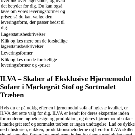
overblik over lagerstatus, og hvad
det betyder for dig. Du kan også
læse om vores leveringsformer og -
priser, så du kan vælge den
leveringsform, der passer bedst til
dig.
Lagerstatusbeskrivelser
Klik og læs mere om de forskellige
lagerstatusbeskrivelser
Leveringsformer
Klik og læs om de forskellige
leveringsformer og -priser
ILVA – Skaber af Eksklusive Hjørnemodul
Sofaer i Mørkegråt Stof og Sortmalet
Træben
Hvis du er på udkig efter en hjørnemodul sofa af højeste kvalitet, er
ILVA det rette valg for dig. ILVA er kendt for deres ekspertise inden
for moderne møbeldesign og produktion, og deres hjørnemodul sofaer
i mørkegråt stof og sortmalet træben er ingen undtagelse. Lad os dykke
ned i historien, etikken, produktionsmetoderne og hvorfor ILVA skiller
sig ud som den foretrukne producent inden for denne produktkategori.