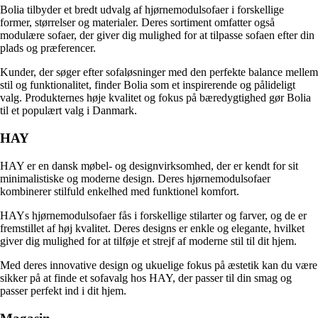
Bolia tilbyder et bredt udvalg af hjørnemodulsofaer i forskellige
former, størrelser og materialer. Deres sortiment omfatter også
modulære sofaer, der giver dig mulighed for at tilpasse sofaen efter din
plads og præferencer.
Kunder, der søger efter sofaløsninger med den perfekte balance mellem
stil og funktionalitet, finder Bolia som et inspirerende og pålideligt
valg. Produkternes høje kvalitet og fokus på bæredygtighed gør Bolia
til et populært valg i Danmark.
HAY
HAY er en dansk møbel- og designvirksomhed, der er kendt for sit
minimalistiske og moderne design. Deres hjørnemodulsofaer
kombinerer stilfuld enkelhed med funktionel komfort.
HAYs hjørnemodulsofaer fås i forskellige stilarter og farver, og de er
fremstillet af høj kvalitet. Deres designs er enkle og elegante, hvilket
giver dig mulighed for at tilføje et strejf af moderne stil til dit hjem.
Med deres innovative design og ukuelige fokus på æstetik kan du være
sikker på at finde et sofavalg hos HAY, der passer til din smag og
passer perfekt ind i dit hjem.