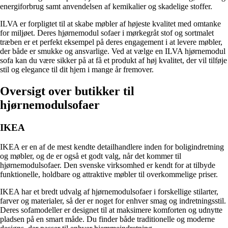
energiforbrug samt anvendelsen af kemikalier og skadelige stoffer.
ILVA er forpligtet til at skabe møbler af højeste kvalitet med omtanke
for miljøet. Deres hjørnemodul sofaer i mørkegråt stof og sortmalet
træben er et perfekt eksempel på deres engagement i at levere møbler,
der både er smukke og ansvarlige. Ved at vælge en ILVA hjørnemodul
sofa kan du være sikker på at få et produkt af høj kvalitet, der vil tilføje
stil og elegance til dit hjem i mange år fremover.
Oversigt over butikker til
hjørnemodulsofaer
IKEA
IKEA er en af ​​de mest kendte detailhandlere inden for boligindretning
og møbler, og de er også et godt valg, når det kommer til
hjørnemodulsofaer. Den svenske virksomhed er kendt for at tilbyde
funktionelle, holdbare og attraktive møbler til overkommelige priser.
IKEA har et bredt udvalg af hjørnemodulsofaer i forskellige stilarter,
farver og materialer, så der er noget for enhver smag og indretningsstil.
Deres sofamodeller er designet til at maksimere komforten og udnytte
pladsen på en smart måde. Du finder både traditionelle og moderne