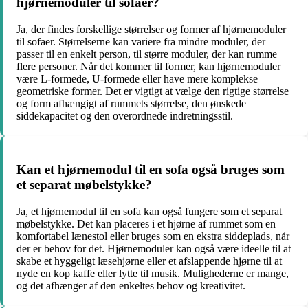
hjørnemoduler til sofaer?
Ja, der findes forskellige størrelser og former af hjørnemoduler
til sofaer. Størrelserne kan variere fra mindre moduler, der
passer til en enkelt person, til større moduler, der kan rumme
flere personer. Når det kommer til former, kan hjørnemoduler
være L-formede, U-formede eller have mere komplekse
geometriske former. Det er vigtigt at vælge den rigtige størrelse
og form afhængigt af rummets størrelse, den ønskede
siddekapacitet og den overordnede indretningsstil.
Kan et hjørnemodul til en sofa også bruges som
et separat møbelstykke?
Ja, et hjørnemodul til en sofa kan også fungere som et separat
møbelstykke. Det kan placeres i et hjørne af rummet som en
komfortabel lænestol eller bruges som en ekstra siddeplads, når
der er behov for det. Hjørnemoduler kan også være ideelle til at
skabe et hyggeligt læsehjørne eller et afslappende hjørne til at
nyde en kop kaffe eller lytte til musik. Mulighederne er mange,
og det afhænger af den enkeltes behov og kreativitet.