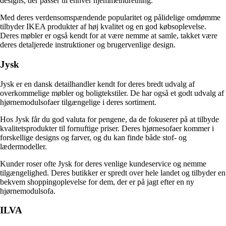
designs, der passer til enhver hjemmeindretning.
Med deres verdensomspændende popularitet og pålidelige omdømme
tilbyder IKEA produkter af høj kvalitet og en god købsoplevelse.
Deres møbler er også kendt for at være nemme at samle, takket være
deres detaljerede instruktioner og brugervenlige design.
Jysk
Jysk er en dansk detailhandler kendt for deres bredt udvalg af
overkommelige møbler og boligtekstiler. De har også et godt udvalg af
hjørnemodulsofaer tilgængelige i deres sortiment.
Hos Jysk får du god valuta for pengene, da de fokuserer på at tilbyde
kvalitetsprodukter til fornuftige priser. Deres hjørnesofaer kommer i
forskellige designs og farver, og du kan finde både stof- og
lædermodeller.
Kunder roser ofte Jysk for deres venlige kundeservice og nemme
tilgængelighed. Deres butikker er spredt over hele landet og tilbyder en
bekvem shoppingoplevelse for dem, der er på jagt efter en ny
hjørnemodulsofa.
ILVA