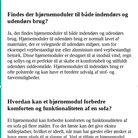
Findes der hjørnemoduler til både indendørs og
udendørs brug?
Ja, der findes hjørnemoduler til både indendørs og udendørs
brug. Hjørnemoduler til udendørs brug er normalt lavet af
materialer, der er velegnede til udendørs miljøer, som for
eksempel vejrbestandigt træ eller aluminium med vejrbestandigt
betræk. Disse hjørnemoduler er designet til at modstå vind, regn
og sollys og er perfekte til at skabe et komfortabelt og stilfuldt
udendørs siddeområde. Hjørnemoduler til indendørs brug er
ofte polstrede og kan have et bredere udvalg af stof- og
farvemuligheder.
Hvordan kan et hjørnemodul forbedre
komforten og funktionaliteten af en sofa?
Et hjørnemodul kan forbedre komforten og funktionaliteten af
en sofa på flere måder. For det første kan det give ekstra
siddepladser, hvilket er ideelt, når man har gæster eller ønsker at
have mere plads til at slappe af. Ved at tilføje et hjørnemodul