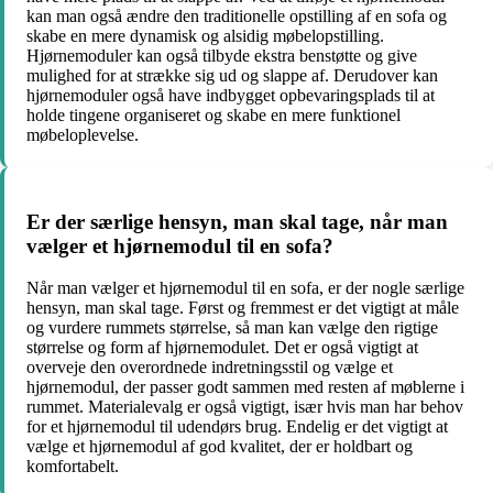
kan man også ændre den traditionelle opstilling af en sofa og
skabe en mere dynamisk og alsidig møbelopstilling.
Hjørnemoduler kan også tilbyde ekstra benstøtte og give
mulighed for at strække sig ud og slappe af. Derudover kan
hjørnemoduler også have indbygget opbevaringsplads til at
holde tingene organiseret og skabe en mere funktionel
møbeloplevelse.
Er der særlige hensyn, man skal tage, når man
vælger et hjørnemodul til en sofa?
Når man vælger et hjørnemodul til en sofa, er der nogle særlige
hensyn, man skal tage. Først og fremmest er det vigtigt at måle
og vurdere rummets størrelse, så man kan vælge den rigtige
størrelse og form af hjørnemodulet. Det er også vigtigt at
overveje den overordnede indretningsstil og vælge et
hjørnemodul, der passer godt sammen med resten af møblerne i
rummet. Materialevalg er også vigtigt, især hvis man har behov
for et hjørnemodul til udendørs brug. Endelig er det vigtigt at
vælge et hjørnemodul af god kvalitet, der er holdbart og
komfortabelt.