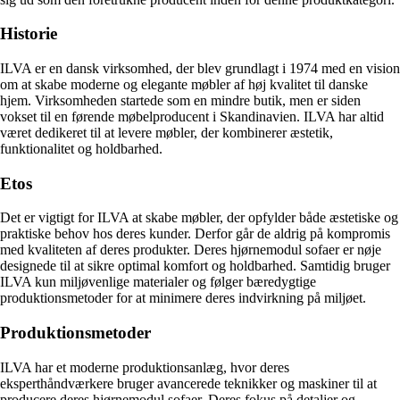
Historie
ILVA er en dansk virksomhed, der blev grundlagt i 1974 med en vision
om at skabe moderne og elegante møbler af høj kvalitet til danske
hjem. Virksomheden startede som en mindre butik, men er siden
vokset til en førende møbelproducent i Skandinavien. ILVA har altid
været dedikeret til at levere møbler, der kombinerer æstetik,
funktionalitet og holdbarhed.
Etos
Det er vigtigt for ILVA at skabe møbler, der opfylder både æstetiske og
praktiske behov hos deres kunder. Derfor går de aldrig på kompromis
med kvaliteten af deres produkter. Deres hjørnemodul sofaer er nøje
designede til at sikre optimal komfort og holdbarhed. Samtidig bruger
ILVA kun miljøvenlige materialer og følger bæredygtige
produktionsmetoder for at minimere deres indvirkning på miljøet.
Produktionsmetoder
ILVA har et moderne produktionsanlæg, hvor deres
eksperthåndværkere bruger avancerede teknikker og maskiner til at
producere deres hjørnemodul sofaer. Deres fokus på detaljer og