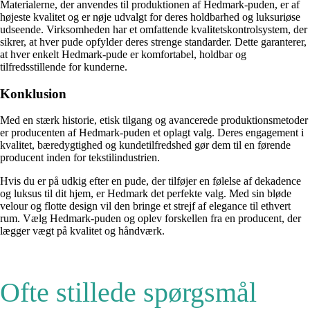
Materialerne, der anvendes til produktionen af Hedmark-puden, er af
højeste kvalitet og er nøje udvalgt for deres holdbarhed og luksuriøse
udseende. Virksomheden har et omfattende kvalitetskontrolsystem, der
sikrer, at hver pude opfylder deres strenge standarder. Dette garanterer,
at hver enkelt Hedmark-pude er komfortabel, holdbar og
tilfredsstillende for kunderne.
Konklusion
Med en stærk historie, etisk tilgang og avancerede produktionsmetoder
er producenten af Hedmark-puden et oplagt valg. Deres engagement i
kvalitet, bæredygtighed og kundetilfredshed gør dem til en førende
producent inden for tekstilindustrien.
Hvis du er på udkig efter en pude, der tilføjer en følelse af dekadence
og luksus til dit hjem, er Hedmark det perfekte valg. Med sin bløde
velour og flotte design vil den bringe et strejf af elegance til ethvert
rum. Vælg Hedmark-puden og oplev forskellen fra en producent, der
lægger vægt på kvalitet og håndværk.
Ofte stillede spørgsmål