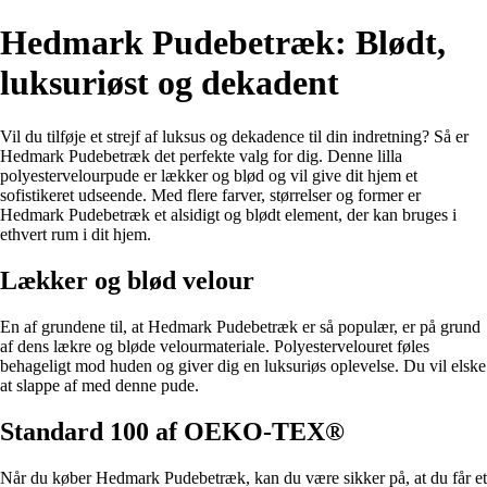
Hedmark Pudebetræk: Blødt,
luksuriøst og dekadent
Vil du tilføje et strejf af luksus og dekadence til din indretning? Så er
Hedmark Pudebetræk det perfekte valg for dig. Denne lilla
polyestervelourpude er lækker og blød og vil give dit hjem et
sofistikeret udseende. Med flere farver, størrelser og former er
Hedmark Pudebetræk et alsidigt og blødt element, der kan bruges i
ethvert rum i dit hjem.
Lækker og blød velour
En af grundene til, at Hedmark Pudebetræk er så populær, er på grund
af dens lækre og bløde velourmateriale. Polyestervelouret føles
behageligt mod huden og giver dig en luksuriøs oplevelse. Du vil elske
at slappe af med denne pude.
Standard 100 af OEKO-TEX®
Når du køber Hedmark Pudebetræk, kan du være sikker på, at du får et