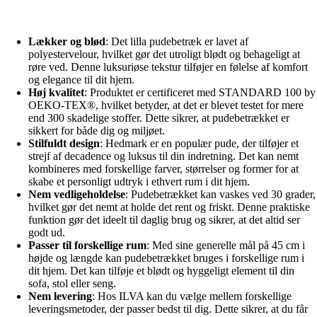
Lækker og blød
: Det lilla pudebetræk er lavet af
polyestervelour, hvilket gør det utroligt blødt og behageligt at
røre ved. Denne luksuriøse tekstur tilføjer en følelse af komfort
og elegance til dit hjem.
Høj kvalitet
: Produktet er certificeret med STANDARD 100 by
OEKO-TEX®, hvilket betyder, at det er blevet testet for mere
end 300 skadelige stoffer. Dette sikrer, at pudebetrækket er
sikkert for både dig og miljøet.
Stilfuldt design
: Hedmark er en populær pude, der tilføjer et
strejf af decadence og luksus til din indretning. Det kan nemt
kombineres med forskellige farver, størrelser og former for at
skabe et personligt udtryk i ethvert rum i dit hjem.
Nem vedligeholdelse
: Pudebetrækket kan vaskes ved 30 grader,
hvilket gør det nemt at holde det rent og friskt. Denne praktiske
funktion gør det ideelt til daglig brug og sikrer, at det altid ser
godt ud.
Passer til forskellige rum
: Med sine generelle mål på 45 cm i
højde og længde kan pudebetrækket bruges i forskellige rum i
dit hjem. Det kan tilføje et blødt og hyggeligt element til din
sofa, stol eller seng.
Nem levering
: Hos ILVA kan du vælge mellem forskellige
leveringsmetoder, der passer bedst til dig. Dette sikrer, at du får