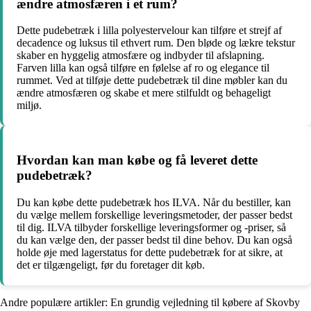
ændre atmosfæren i et rum?
Dette pudebetræk i lilla polyestervelour kan tilføre et strejf af
decadence og luksus til ethvert rum. Den bløde og lækre tekstur
skaber en hyggelig atmosfære og indbyder til afslapning.
Farven lilla kan også tilføre en følelse af ro og elegance til
rummet. Ved at tilføje dette pudebetræk til dine møbler kan du
ændre atmosfæren og skabe et mere stilfuldt og behageligt
miljø.
Hvordan kan man købe og få leveret dette
pudebetræk?
Du kan købe dette pudebetræk hos ILVA. Når du bestiller, kan
du vælge mellem forskellige leveringsmetoder, der passer bedst
til dig. ILVA tilbyder forskellige leveringsformer og -priser, så
du kan vælge den, der passer bedst til dine behov. Du kan også
holde øje med lagerstatus for dette pudebetræk for at sikre, at
det er tilgængeligt, før du foretager dit køb.
Andre populære artikler:
En grundig vejledning til købere af Skovby