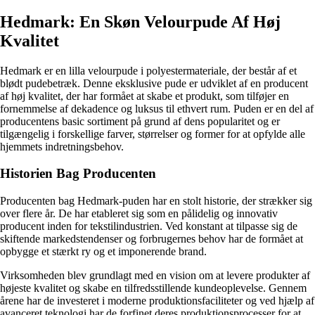
Hedmark: En Skøn Velourpude Af Høj
Kvalitet
Hedmark er en lilla velourpude i polyestermateriale, der består af et
blødt pudebetræk. Denne eksklusive pude er udviklet af en producent
af høj kvalitet, der har formået at skabe et produkt, som tilføjer en
fornemmelse af dekadence og luksus til ethvert rum. Puden er en del af
producentens basic sortiment på grund af dens popularitet og er
tilgængelig i forskellige farver, størrelser og former for at opfylde alle
hjemmets indretningsbehov.
Historien Bag Producenten
Producenten bag Hedmark-puden har en stolt historie, der strækker sig
over flere år. De har etableret sig som en pålidelig og innovativ
producent inden for tekstilindustrien. Ved konstant at tilpasse sig de
skiftende markedstendenser og forbrugernes behov har de formået at
opbygge et stærkt ry og et imponerende brand.
Virksomheden blev grundlagt med en vision om at levere produkter af
højeste kvalitet og skabe en tilfredsstillende kundeoplevelse. Gennem
årene har de investeret i moderne produktionsfaciliteter og ved hjælp af
avanceret teknologi har de forfinet deres produktionsprocesser for at