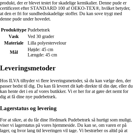
produkt, der er blevet testet for skadelige kemikalier. Denne pude er
certificeret efter STANDARD 100 af OEKO-TEX®, hvilket betyder,
at den er fri for sundhedsskadelige stoffer. Du kan sove trygt med
denne pude under hovedet.
Produkttype
Pudebetræk
Vask
Ved 30 grader
Materiale
Lilla polyestervelour
Højde: 45 cm
Mål
Længde: 45 cm
Leveringsmetoder
Hos ILVA tilbyder vi flere leveringsmetoder, så du kan vælge den, der
passer bedst til dig. Du kan få leveret dit køb direkte til din dør, eller du
kan hente det i en af vores butikker. Vi er her for at gøre det nemt for
dig at få dine nye pudebetræk.
Lagerstatus og levering
For at sikre, at du får dine Hedmark Pudebetræk så hurtigt som muligt,
viser vi lagerstatus på vores hjemmeside. Du kan se, om varen er på
lager, og hvor lang tid leveringen vil tage. Vi bestræber os altid på at