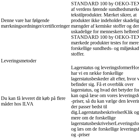
STANDARD 100 by OEKO-TEX®
af verdens førende sundhedsmærker
tekstilprodukter. Mærket sikrer, at
Denne vare har følgende
produkter ikke indeholder skadeli
mærkningsordninger/certificeringer
mængder af kemiske stoffer og de
uskadelige for menneskers helbred
STANDARD 100 by OEKO-TE
mærkede produkter testes for mer
forskellige sundheds- og miljøskad
stoffer.
Leveringsmetoder
Lagerstatus og leveringsformerHo
har vi en række forskellige
lagerstatusbeskeder alt efter, hvor 
befinder sig. Få et overblik over
lagerstatus, og hvad det betyder fo
kan også læse om vores leverings
Du kan få leveret dit køb på flere
-priser, så du kan vælge den lever
måder hos ILVA
der passer bedst til
dig.LagerstatusbeskrivelserKlik og
mere om de forskellige
lagerstatusbeskrivelserLeveringsf
og læs om de forskellige leverings
og -priser