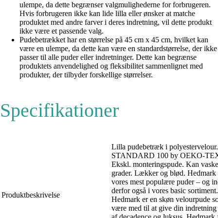
ulempe, da dette begrænser valgmulighederne for forbrugeren.
Hvis forbrugeren ikke kan lide lilla eller ønsker at matche
produktet med andre farver i deres indretning, vil dette produkt
ikke være et passende valg.
Pudebetrækket har en størrelse på 45 cm x 45 cm, hvilket kan
være en ulempe, da dette kan være en standardstørrelse, der ikke
passer til alle puder eller indretninger. Dette kan begrænse
produktets anvendelighed og fleksibilitet sammenlignet med
produkter, der tilbyder forskellige størrelser.
Specifikationer
Lilla pudebetræk i polyestervelour.
STANDARD 100 by OEKO-TE
Ekskl. monteringspude. Kan vaske
grader. Lækker og blød. Hedmark 
vores mest populære puder – og i
derfor også i vores basic sortiment.
Produktbeskrivelse
Hedmark er en skøn velourpude s
være med til at give din indretning e
af decadence og luksus. Hedmark f