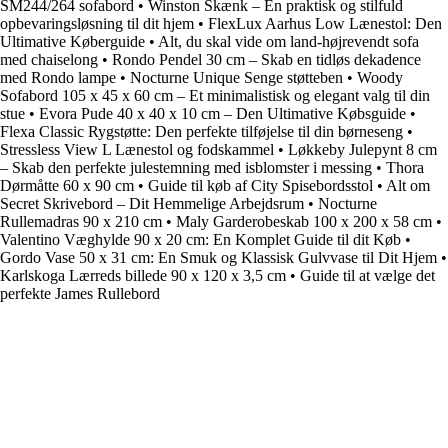
SM244/264 sofabord
•
Winston Skænk – En praktisk og stilfuld
opbevaringsløsning til dit hjem
•
FlexLux Aarhus Low Lænestol: Den
Ultimative Køberguide
•
Alt, du skal vide om land-højrevendt sofa
med chaiselong
•
Rondo Pendel 30 cm – Skab en tidløs dekadence
med Rondo lampe
•
Nocturne Unique Senge støtteben
•
Woody
Sofabord 105 x 45 x 60 cm – Et minimalistisk og elegant valg til din
stue
•
Evora Pude 40 x 40 x 10 cm – Den Ultimative Købsguide
•
Flexa Classic Rygstøtte: Den perfekte tilføjelse til din børneseng
•
Stressless View L Lænestol og fodskammel
•
Løkkeby Julepynt 8 cm
– Skab den perfekte julestemning med isblomster i messing
•
Thora
Dørmåtte 60 x 90 cm
•
Guide til køb af City Spisebordsstol
•
Alt om
Secret Skrivebord – Dit Hemmelige Arbejdsrum
•
Nocturne
Rullemadras 90 x 210 cm
•
Maly Garderobeskab 100 x 200 x 58 cm
•
Valentino Væghylde 90 x 20 cm: En Komplet Guide til dit Køb
•
Gordo Vase 50 x 31 cm: En Smuk og Klassisk Gulvvase til Dit Hjem
•
Karlskoga Lærreds billede 90 x 120 x 3,5 cm
•
Guide til at vælge det
perfekte James Rullebord