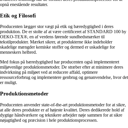
opnå enestående resultater.
Etik og Filosofi
Producenten lægger stor vægt på etik og bæredygtighed i deres
produktion. De er stolte af at være certificeret af STANDARD 100 by
OEKO-TEX®, en af verdens førende sundhedsmærker til
tekstilprodukter. Mærket sikrer, at produkterne ikke indeholder
skadelige mængder kemiske stoffer og dermed er uskadelige for
menneskers helbred.
Med fokus på bæredygtighed har producenten også implementeret
miljøvenlige produktionsmetoder. De stræber efter at minimere deres
indvirkning på miljøet ved at reducere affald, optimere
ressourceforbrug og implementere genbrug og genanvendelse, hvor det
er muligt.
Produktionsmetoder
Producenten anvender state-of-the-art produktionsmetoder for at sikre,
at alle deres produkter er af højeste kvalitet. Deres dedikerede hold af
dygtige håndværkere og teknikere arbejder nøje sammen for at sikre
nøjagtighed og præcision i hele produktionsprocessen.