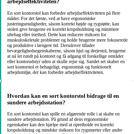
arbejdseffektiviteten?
En sort kontorstol kan forbedre arbejdseffektiviteten på flere
måder. For det første, ved at have ergonomiske
justeringsmuligheder, såsom korrekt højde og rygstøtte, kan
stolen give brugerne en korrekt kropsholdning og minimere
ubehag eller træthed. Dette kan reducere risikoen for
muskuloskeletale problemer og holde brugerne mere fokuserede
og produktive i længere tid. Derudover tillader
bevægelighedsegenskaberne, såsom hjul og drejestol, brugerne
at nå let rundt på kontoret og få adgang til forskellige områder
eller kontorudstyr uden at skulle rejse sig. Samlet set skaber en
sort kontorstol et behageligt, ergonomisk og funktionelt
arbejdsmiljø, der kan forbedre arbejdseffektiviteten.
Hvordan kan en sort kontorstol bidrage til en
sundere arbejdsstation?
En sort kontorstol kan spille en afgørende rolle i at skabe en
sundere arbejdsstation. På grund af dens ergonomiske
egenskaber kan den hjælpe med at opretholde en korrekt
kropsholdning og mindske risikoen for rygsmerter eller andre