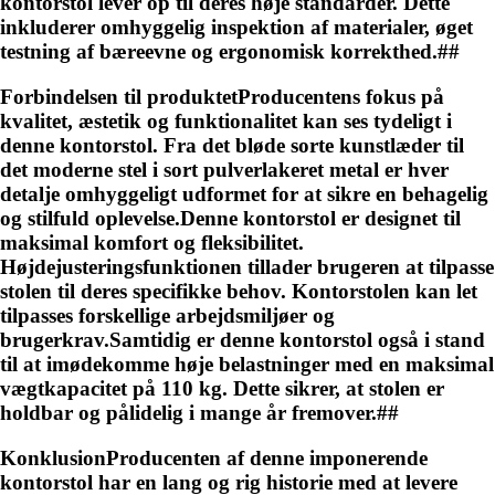
kontorstol lever op til deres høje standarder. Dette
inkluderer omhyggelig inspektion af materialer, øget
testning af bæreevne og ergonomisk korrekthed.##
Forbindelsen til produktetProducentens fokus på
kvalitet, æstetik og funktionalitet kan ses tydeligt i
denne kontorstol. Fra det bløde sorte kunstlæder til
det moderne stel i sort pulverlakeret metal er hver
detalje omhyggeligt udformet for at sikre en behagelig
og stilfuld oplevelse.Denne kontorstol er designet til
maksimal komfort og fleksibilitet.
Højdejusteringsfunktionen tillader brugeren at tilpasse
stolen til deres specifikke behov. Kontorstolen kan let
tilpasses forskellige arbejdsmiljøer og
brugerkrav.Samtidig er denne kontorstol også i stand
til at imødekomme høje belastninger med en maksimal
vægtkapacitet på 110 kg. Dette sikrer, at stolen er
holdbar og pålidelig i mange år fremover.##
KonklusionProducenten af denne imponerende
kontorstol har en lang og rig historie med at levere