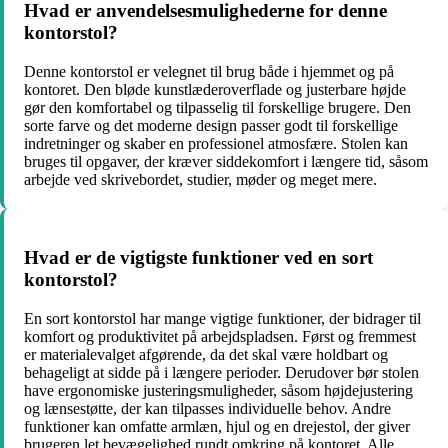
Hvad er anvendelsesmulighederne for denne
kontorstol?
Denne kontorstol er velegnet til brug både i hjemmet og på
kontoret. Den bløde kunstlæderoverflade og justerbare højde
gør den komfortabel og tilpasselig til forskellige brugere. Den
sorte farve og det moderne design passer godt til forskellige
indretninger og skaber en professionel atmosfære. Stolen kan
bruges til opgaver, der kræver siddekomfort i længere tid, såsom
arbejde ved skrivebordet, studier, møder og meget mere.
Hvad er de vigtigste funktioner ved en sort
kontorstol?
En sort kontorstol har mange vigtige funktioner, der bidrager til
komfort og produktivitet på arbejdspladsen. Først og fremmest
er materialevalget afgørende, da det skal være holdbart og
behageligt at sidde på i længere perioder. Derudover bør stolen
have ergonomiske justeringsmuligheder, såsom højdejustering
og lænsestøtte, der kan tilpasses individuelle behov. Andre
funktioner kan omfatte armlæn, hjul og en drejestol, der giver
brugeren let bevægelighed rundt omkring på kontoret. Alle