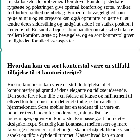
muskuloskeletale problemer. Derudover kan den justerbare
rygstøtte og polstringen give optimal komfort og støtte, hvilket
forhindrer træthed og ubehag. Forbedret bevægelighed som
følge af hjul og en drejestol kan også opmuntre brugerne til at
ændre deres siddestilling og undgå at sidde i en statisk position i
længere tid. En sund arbejdsstation handler om at skabe balance
mellem komfort, støtte og bevægelse, og en sort kontorstol giver
muligheden for alle disse aspekter.
Hvordan kan en sort kontorstol være en stilfuld
tilføjelse til et kontorinteriør?
En sort kontorstol kan være en stilfuld tilføjelse til et
kontorinteriør på grund af dens elegante og tidløse udseende.
Den sorte farve kan tilføje en følelse af klasse og raffinement til
ethvert kontor, uanset om det er et studie, et firma eller et
hjemmekontor. Sorte møbler har en tendens til at være en
populær trend inden for moderne og minimalistiske
indretninger, og en sort kontorstol kan passe godt ind i dette
designkoncept. Samtidig kan kontrasten mellem sort og mere
farverige elementer i indretningen skabe et iøjnefaldende visuelt
aspekt og tilføje dybde til rummet. Uanset hvad kan en sort