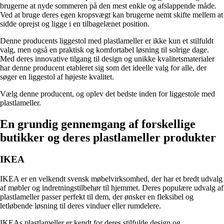
brugerne at nyde sommeren på den mest enkle og afslappende måde.
Ved at bruge deres egen kropsvægt kan brugerne nemt skifte mellem at
sidde oprejst og ligge i en tilbagelænet position.
Denne producents liggestol med plastlameller er ikke kun et stilfuldt
valg, men også en praktisk og komfortabel løsning til solrige dage.
Med deres innovative tilgang til design og unikke kvalitetsmaterialer
har denne producent etableret sig som det ideelle valg for alle, der
søger en liggestol af højeste kvalitet.
Vælg denne producent, og oplev det bedste inden for liggestole med
plastlameller.
En grundig gennemgang af forskellige
butikker og deres plastlameller produkter
IKEA
IKEA er en velkendt svensk møbelvirksomhed, der har et bredt udvalg
af møbler og indretningstilbehør til hjemmet. Deres populære udvalg af
plastlameller passer perfekt til dem, der ønsker en fleksibel og
letløbende løsning til deres vinduer eller rumdelere.
IKEAs plastlameller er kendt for deres stilfulde design og