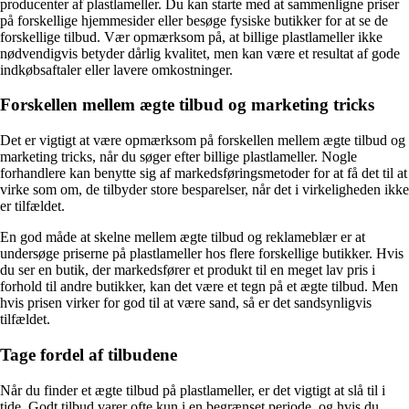
producenter af plastlameller. Du kan starte med at sammenligne priser
på forskellige hjemmesider eller besøge fysiske butikker for at se de
forskellige tilbud. Vær opmærksom på, at billige plastlameller ikke
nødvendigvis betyder dårlig kvalitet, men kan være et resultat af gode
indkøbsaftaler eller lavere omkostninger.
Forskellen mellem ægte tilbud og marketing tricks
Det er vigtigt at være opmærksom på forskellen mellem ægte tilbud og
marketing tricks, når du søger efter billige plastlameller. Nogle
forhandlere kan benytte sig af markedsføringsmetoder for at få det til at
virke som om, de tilbyder store besparelser, når det i virkeligheden ikke
er tilfældet.
En god måde at skelne mellem ægte tilbud og reklameblær er at
undersøge priserne på plastlameller hos flere forskellige butikker. Hvis
du ser en butik, der markedsfører et produkt til en meget lav pris i
forhold til andre butikker, kan det være et tegn på et ægte tilbud. Men
hvis prisen virker for god til at være sand, så er det sandsynligvis
tilfældet.
Tage fordel af tilbudene
Når du finder et ægte tilbud på plastlameller, er det vigtigt at slå til i
tide. Godt tilbud varer ofte kun i en begrænset periode, og hvis du