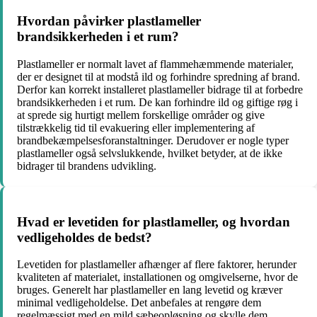
Hvordan påvirker plastlameller
brandsikkerheden i et rum?
Plastlameller er normalt lavet af flammehæmmende materialer,
der er designet til at modstå ild og forhindre spredning af brand.
Derfor kan korrekt installeret plastlameller bidrage til at forbedre
brandsikkerheden i et rum. De kan forhindre ild og giftige røg i
at sprede sig hurtigt mellem forskellige områder og give
tilstrækkelig tid til evakuering eller implementering af
brandbekæmpelsesforanstaltninger. Derudover er nogle typer
plastlameller også selvslukkende, hvilket betyder, at de ikke
bidrager til brandens udvikling.
Hvad er levetiden for plastlameller, og hvordan
vedligeholdes de bedst?
Levetiden for plastlameller afhænger af flere faktorer, herunder
kvaliteten af materialet, installationen og omgivelserne, hvor de
bruges. Generelt har plastlameller en lang levetid og kræver
minimal vedligeholdelse. Det anbefales at rengøre dem
regelmæssigt med en mild sæbeopløsning og skylle dem