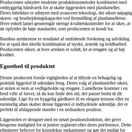
Producenten udnytter moderne produktionsmetoder kombineret med
omhyggelig håndværk for at skabe liggestolen med plastlameller.
Deres fabrikker er udstyret med avanceret teknologi, der sikrer nøjagtig
skære- og bearbejdningskapacitet ved fremstilling af plastlamellerne.
Hver enkelt lamel gennemgår strenge kvalitetskontroller for at sikre, at
de opfylder de høje standarder, som producenten er kendt for.
Bambus armlænene er resultatet af omfattende forskning og udvikling
for at opnå den ideelle kombination af styrke, æstetik og holdbarhed.
Producenten sikrer, at hver armlæn er solidt, let at rengøre og af høj
kvalitet.
Egnethed til produktet
Denne producent forstår vigtigheden af at tilbyde en behagelig og
praktisk liggestol til udendørs brug. Deres valg af plastlameller sikrer,
at stolen er nem at vedligeholde og rengøre. Lamellerne kommer i en
bred vifte af farver, så du kan finde den stil, der passer bedst til dit
udemiljø. Lige fra en hyggelig gårdhave til en elegant terrasse eller en
rummelig altan skaber denne liggestol et indbydende udemiljø, der er
perfekt til afslappende stunder i en nedsunken position.
Liggestolen er designet med en smart positionsfunktion, der giver
brugerne mulighed for at justere ryglænet efter deres præference. Dette
eliminerer behovet for komplekse mekanismer og gør det muligt for