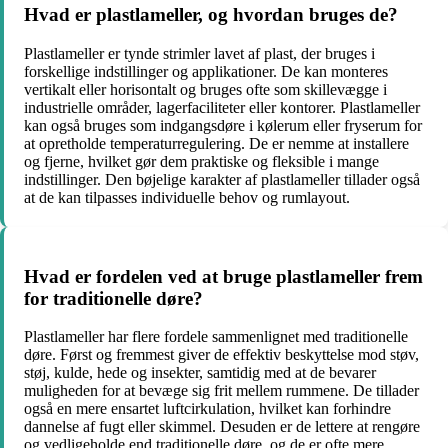
Hvad er plastlameller, og hvordan bruges de?
Plastlameller er tynde strimler lavet af plast, der bruges i
forskellige indstillinger og applikationer. De kan monteres
vertikalt eller horisontalt og bruges ofte som skillevægge i
industrielle områder, lagerfaciliteter eller kontorer. Plastlameller
kan også bruges som indgangsdøre i kølerum eller fryserum for
at opretholde temperaturregulering. De er nemme at installere
og fjerne, hvilket gør dem praktiske og fleksible i mange
indstillinger. Den bøjelige karakter af plastlameller tillader også
at de kan tilpasses individuelle behov og rumlayout.
Hvad er fordelen ved at bruge plastlameller frem
for traditionelle døre?
Plastlameller har flere fordele sammenlignet med traditionelle
døre. Først og fremmest giver de effektiv beskyttelse mod støv,
støj, kulde, hede og insekter, samtidig med at de bevarer
muligheden for at bevæge sig frit mellem rummene. De tillader
også en mere ensartet luftcirkulation, hvilket kan forhindre
dannelse af fugt eller skimmel. Desuden er de lettere at rengøre
og vedligeholde end traditionelle døre, og de er ofte mere