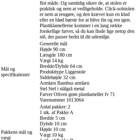
flot måde. Og samtidig sikrer de, at stolen er
praktisk og nem at vedligeholde. Click-solstolen
er nem at rengøre, og den kræver kun en klud
eller en blød børste for at blive fin og ren igen.
Plastiklamellerne kommer i en lang række
forskellige farver, så du kan finde lige netop den
stil, der passer bedst til dit udemiljø.
Generelle mål
Højde 90 cm
Længde 180 cm
Vægt 14 kg
Bredde/Dybde 64 cm
Mål og
Produkttype Liggestole
specifikationer
Siddehøjde 32 cm
Armlæn Bambus armlæn
Stel Stel i stålgrå metal
Farver Oliven grøn plastlameller fv 71
Varenummer 1013064
Antal pakker: 2
1 stk. af Pakke A
Bredde 5 cm
Dybde 10 cm
Højde 10 cm
Pakkens mål og
Vægt 10 kg
vægt