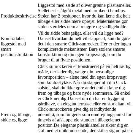
Liggestol med sæde af olivengrønne plastlameller.
Stellet er i stålgråt metal med armlæn i bambus.
Produktbeskrivelse
Stolen har 2 positioner, hvor du kan læne dig helt
tilbage eller sidde mere oprejst. Materialerne gør
stolen særdeles nem at rengøre og vedligeholde.
Vil du sidde behageligt, eller vil du ligge ned?
Komfortabel
Uanset hvordan du helt vil slappe af, kan du gøre
liggestol med
det i den smarte Click-sunrocker. Her er der ingen
smart
komplicerede mekanismer. Bare stolens smarte
positionsfunktion
konstruktion og din egen kropsvægt, som du
bruger til at flytte positionen.
Click-sunrockeren er konstrueret på en helt særlig
måde, der lader dig vælge din personlige
favoritposition – alene med din egen kropsvægt
som kontrastykke. Når du slapper af i din Click-
solstol, skal du ikke gøre andet end at læne dig
frem og tilbage og bare nyde sommeren. Så enkel
er Click nemlig.Uanset om du har en hyggelig
gårdhave, en elegant terrasse eller en stor altan, vil
Click-sunrockeren give dig et indbydende
Frem og tilbage,
udemiljø, som fungerer som omdrejningspunkt for
sidde og ligge
timevis af afslappende stunder i tilbagelænet
position.De elegante plastiklameller sikrer dig en
stol med et unikt udseende, der skiller sig ud på en