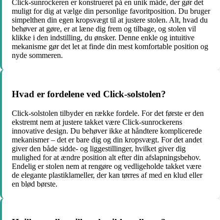
Click-sunrockeren er konstrueret på en unik måde, der gør det
muligt for dig at vælge din personlige favoritposition. Du bruger
simpelthen din egen kropsvægt til at justere stolen. Alt, hvad du
behøver at gøre, er at læne dig frem og tilbage, og stolen vil
klikke i den indstilling, du ønsker. Denne enkle og intuitive
mekanisme gør det let at finde din mest komfortable position og
nyde sommeren.
Hvad er fordelene ved Click-solstolen?
Click-solstolen tilbyder en række fordele. For det første er den
ekstremt nem at justere takket være Click-sunrockerens
innovative design. Du behøver ikke at håndtere komplicerede
mekanismer – det er bare dig og din kropsvægt. For det andet
giver den både sidde- og liggestillinger, hvilket giver dig
mulighed for at ændre position alt efter din afslapningsbehov.
Endelig er stolen nem at rengøre og vedligeholde takket være
de elegante plastiklameller, der kan tørres af med en klud eller
en blød børste.