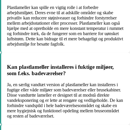
Plastlameller kan spille en vigtig rolle i at forbedre
arbejdsmiljøet. Deres evne til at adskille områder og skabe
privatliv kan reducere støjniveauer og forhindre forstyrrelser
mellem arbejdsstationer eller processer. Plastlameller kan også
hjælpe med at opretholde en mere konstant temperatur i rummet
og forhindre træk, da de fungerer som en barriere for uønsket
luftstrøm. Dette kan bidrage til et mere behageligt og produktivt
arbejdsmiljø for besatte fagfolk.
Kan plastlameller installeres i fuktige miljøer,
som f.eks. badeværelser?
Ja, en særlig vandtæt version af plastlameller kan installeres i
fugtige eller våde miljøer som badeværelser eller brusekabiner.
Disse vandtætte lameller er designet til at modstå direkte
vandeksponering og er lette at rengøre og vedligeholde. De kan
forhindre vandspild i hele badeværelsesområdet og skabe en
mere hygiejnisk og funktionel opdeling mellem bruseområdet
og resten af ​​badeværelset.