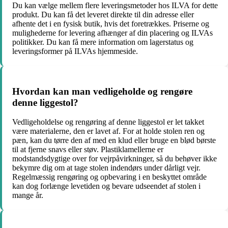
Du kan vælge mellem flere leveringsmetoder hos ILVA for dette
produkt. Du kan få det leveret direkte til din adresse eller
afhente det i en fysisk butik, hvis det foretrækkes. Priserne og
mulighederne for levering afhænger af din placering og ILVAs
politikker. Du kan få mere information om lagerstatus og
leveringsformer på ILVAs hjemmeside.
Hvordan kan man vedligeholde og rengøre
denne liggestol?
Vedligeholdelse og rengøring af denne liggestol er let takket
være materialerne, den er lavet af. For at holde stolen ren og
pæn, kan du tørre den af med en klud eller bruge en blød børste
til at fjerne snavs eller støv. Plastiklamellerne er
modstandsdygtige over for vejrpåvirkninger, så du behøver ikke
bekymre dig om at tage stolen indendørs under dårligt vejr.
Regelmæssig rengøring og opbevaring i en beskyttet område
kan dog forlænge levetiden og bevare udseendet af stolen i
mange år.