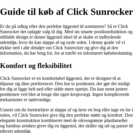
Guide til køb af Click Sunrocker
Er du på udkig efter den perfekte liggestol til sommeren? Så er Click
Sunrocker det oplagte valg til dig. Med sin smarte positionsfunktion og
stilfulde design er denne liggestol ideel til at skabe et indbydende
udemiljø, hvor du kan slappe af og nyde solen. I denne guide vil vi
dykke ned i alle detaljer om Click Sunrocker og give dig al den
information, du har brug for, for at træffe en informeret købsbeslutning.
Komfort og fleksibilitet
Click Sunrocker er en komfortabel liggestol, der er designet til at
tilpasse sig dine præferencer. Den har to positioner, der gør det muligt
for dig at ligge helt ned eller sidde mere oprejst. Du kan nemt justere
positionen ved blot at bruge din egen kropsvægt. Ingen komplicerede
mekanismer er nødvendige.
Uanset om du foretrækker at slappe af og læse en bog eller tage en lur i
solen, vil Click Sunrocker give dig den perfekte støtte og komfort. Den
elegante konstruktion kombineret med de olivengrønne plastlameller
og bambus armlæn giver dig en liggestol, der skiller sig ud og passer til
ethvert udemiljø.