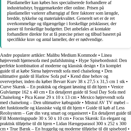
Plastlameller kan købes hos specialiserede forhandlere af
industriudstyr, byggemarkeder eller online. Prisen på
plastlameller varierer afhængigt af flere faktorer som længde,
bredde, tykkelse og materialekvalitet. Generelt set er de ret
overkommelige og tilgængelige i forskellige prisklasser, der
passer til forskellige budgetter. Det anbefales at kontakte
forhandlere direkte for at få præcise priser og tilbud baseret på
specifikke krav og antal lameller, der er nødvendige.
Andre populære artikler:
Malibu Medium Kommode
•
Linea
højrevendt hjørnesofa med pufafslutning
•
Hype Spisebordsstol: Den
perfekte kombination af moderne og klassisk design
•
En komplet
guide til at købe Siena højrevendt sofa med chaiselong
•
Den
ultimative guide til Harlow Sofa puf
•
Kend dine behov og
overvejelser, inden du køber Bevarr Kurv 38 x 27,5 x 31,5 cm 1 stk
•
Curve Skænk – En praktisk og elegant løsning til dit hjem
•
Venice
Gulvlampe 162 x 40 cm
•
En detaljeret guide til Soul Day Sofa med
Chaiselong
•
Pica Kasse 29 x 10 x 13 cm
•
Mexico højrevendt sofa
med chaiselong – Den ultimative købsguide
•
Mistral AV TV møbel –
det funktionelle og klassiske valg til dit hjem
•
Guide til køb af Less
Reolsystem – Gør din væg smart og organiseret
•
En detaljeret guide til
Fill Monteringspude 30 x 50 x 10 cm
•
Focus Skænk: En elegant og
praktisk tilføjelse til dit hjem
•
Lidan Hængeparasol 300 x 252 x 300
cm
•
True Bænk – En hyggelig og moderne tilføjelse til dit spisebord
•