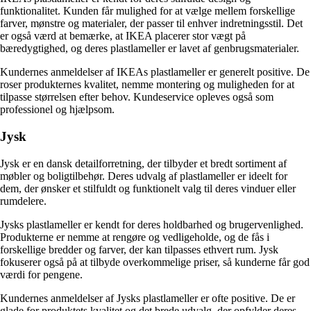
funktionalitet. Kunden får mulighed for at vælge mellem forskellige
farver, mønstre og materialer, der passer til enhver indretningsstil. Det
er også værd at bemærke, at IKEA placerer stor vægt på
bæredygtighed, og deres plastlameller er lavet af genbrugsmaterialer.
Kundernes anmeldelser af IKEAs plastlameller er generelt positive. De
roser produkternes kvalitet, nemme montering og muligheden for at
tilpasse størrelsen efter behov. Kundeservice opleves også som
professionel og hjælpsom.
Jysk
Jysk er en dansk detailforretning, der tilbyder et bredt sortiment af
møbler og boligtilbehør. Deres udvalg af plastlameller er ideelt for
dem, der ønsker et stilfuldt og funktionelt valg til deres vinduer eller
rumdelere.
Jysks plastlameller er kendt for deres holdbarhed og brugervenlighed.
Produkterne er nemme at rengøre og vedligeholde, og de fås i
forskellige bredder og farver, der kan tilpasses ethvert rum. Jysk
fokuserer også på at tilbyde overkommelige priser, så kunderne får god
værdi for pengene.
Kundernes anmeldelser af Jysks plastlameller er ofte positive. De er
glade for produktets kvalitet og det brede udvalg, der opfylder deres