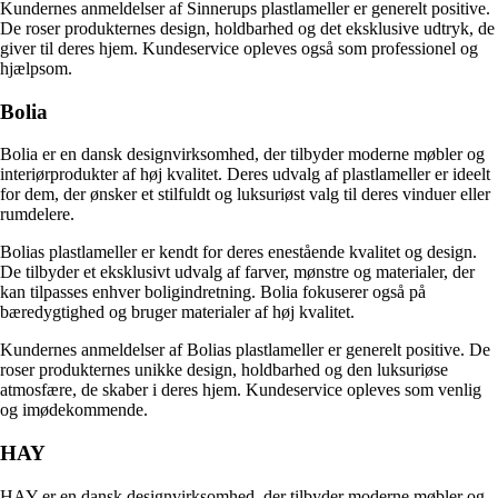
Kundernes anmeldelser af Sinnerups plastlameller er generelt positive.
De roser produkternes design, holdbarhed og det eksklusive udtryk, de
giver til deres hjem. Kundeservice opleves også som professionel og
hjælpsom.
Bolia
Bolia er en dansk designvirksomhed, der tilbyder moderne møbler og
interiørprodukter af høj kvalitet. Deres udvalg af plastlameller er ideelt
for dem, der ønsker et stilfuldt og luksuriøst valg til deres vinduer eller
rumdelere.
Bolias plastlameller er kendt for deres enestående kvalitet og design.
De tilbyder et eksklusivt udvalg af farver, mønstre og materialer, der
kan tilpasses enhver boligindretning. Bolia fokuserer også på
bæredygtighed og bruger materialer af høj kvalitet.
Kundernes anmeldelser af Bolias plastlameller er generelt positive. De
roser produkternes unikke design, holdbarhed og den luksuriøse
atmosfære, de skaber i deres hjem. Kundeservice opleves som venlig
og imødekommende.
HAY
HAY er en dansk designvirksomhed, der tilbyder moderne møbler og