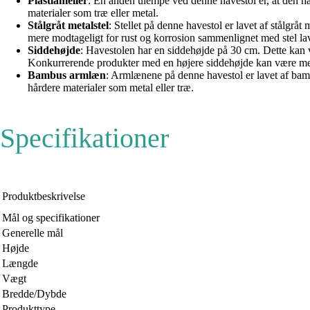
Plastlameller
: En anden ulempe ved denne havestol er, at den ha
materialer som træ eller metal.
Stålgråt metalstel
: Stellet på denne havestol er lavet af stålgr
mere modtageligt for rust og korrosion sammenlignet med stel lavet
Siddehøjde
: Havestolen har en siddehøjde på 30 cm. Dette kan v
Konkurrerende produkter med en højere siddehøjde kan være mere
Bambus armlæn
: Armlænene på denne havestol er lavet af ba
hårdere materialer som metal eller træ.
Specifikationer
Produktbeskrivelse
Mål og specifikationer
Generelle mål
Højde
Længde
Vægt
Bredde/Dybde
Produkttype