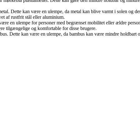
r mørkeblå plastlameller. Dette kan gøre den mindre holdbar og mindre 
åt metal. Dette kan være en ulempe, da metal kan blive varmt i solen og 
 af rustfrit stål eller aluminium.
ære en ulempe for personer med begrænset mobilitet eller ældre personer
 tilgængelige og komfortable for disse brugere.
mbus. Dette kan være en ulempe, da bambus kan være mindre holdbart 