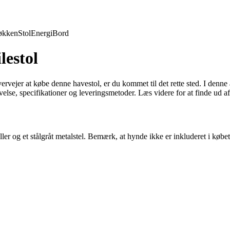
økken
Stol
Energi
Bord
lestol
vejer at købe denne havestol, er du kommet til det rette sted. I denne ar
else, specifikationer og leveringsmetoder. Læs videre for at finde ud a
er og et stålgråt metalstel. Bemærk, at hynde ikke er inkluderet i købet