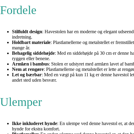
Fordele
Stilfuldt design
: Havestolen har en moderne og elegant udseende me
indretning.
Holdbart materiale
: Plastlamellerne og metalstellet er fremstille
mange år.
Behagelig siddehøjde
: Med en siddehøjde på 30 cm er denne have
ryggen eller benene.
Armlæn i bambus
: Stolen er udstyret med armlæn lavet af bambu
Nem at rengøre
: Plastlamellerne og metalstellet er lette at ren
Let og bærbar
: Med en vægt på kun 11 kg er denne havestol let a
andet sted uden besvær.
Ulemper
Ikke inkluderet hynde
: En ulempe ved denne havestol er, at d
hynde for ekstra komfort.