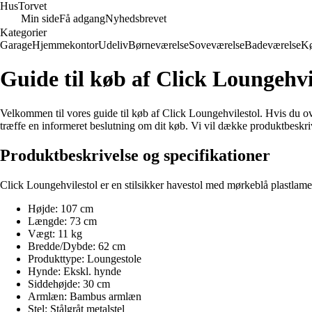
Hus
Torvet
Min side
Få adgang
Nyhedsbrevet
Kategorier
Garage
Hjemmekontor
Udeliv
Børneværelse
Soveværelse
Badeværelse
K
Guide til køb af Click Loungehvi
Velkommen til vores guide til køb af Click Loungehvilestol. Hvis du over
træffe en informeret beslutning om dit køb. Vi vil dække produktbeskriv
Produktbeskrivelse og specifikationer
Click Loungehvilestol er en stilsikker havestol med mørkeblå plastlamell
Højde: 107 cm
Længde: 73 cm
Vægt: 11 kg
Bredde/Dybde: 62 cm
Produkttype: Loungestole
Hynde: Ekskl. hynde
Siddehøjde: 30 cm
Armlæn: Bambus armlæn
Stel: Stålgråt metalstel