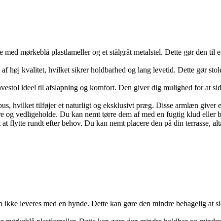
d mørkeblå plastlameller og et stålgråt metalstel. Dette gør den til et st
t af høj kvalitet, hvilket sikrer holdbarhed og lang levetid. Dette gør stol
stol ideel til afslapning og komfort. Den giver dig mulighed for at sid
s, hvilket tilføjer et naturligt og eksklusivt præg. Disse armlæn giver ek
gøre og vedligeholde. Du kan nemt tørre dem af med en fugtig klud eller b
t flytte rundt efter behov. Du kan nemt placere den på din terrasse, alta
en ikke leveres med en hynde. Dette kan gøre den mindre behagelig at s