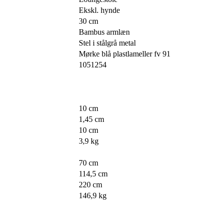
Ekskl. hynde
30 cm
Bambus armlæn
Stel i stålgrå metal
Mørke blå plastlameller fv 91
1051254
10 cm
1,45 cm
10 cm
3,9 kg
70 cm
114,5 cm
220 cm
146,9 kg