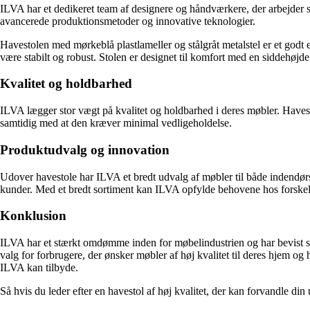
ILVA har et dedikeret team af designere og håndværkere, der arbejder
avancerede produktionsmetoder og innovative teknologier.
Havestolen med mørkeblå plastlameller og stålgråt metalstel er et godt e
være stabilt og robust. Stolen er designet til komfort med en siddehø
Kvalitet og holdbarhed
ILVA lægger stor vægt på kvalitet og holdbarhed i deres møbler. Havest
samtidig med at den kræver minimal vedligeholdelse.
Produktudvalg og innovation
Udover havestole har ILVA et bredt udvalg af møbler til både indendørs
kunder. Med et bredt sortiment kan ILVA opfylde behovene hos forskell
Konklusion
ILVA har et stærkt omdømme inden for møbelindustrien og har bevist sig 
valg for forbrugere, der ønsker møbler af høj kvalitet til deres hjem og
ILVA kan tilbyde.
Så hvis du leder efter en havestol af høj kvalitet, der kan forvandle din