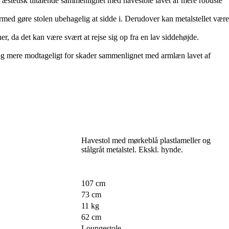
æstetisk tiltalende sammenlignet med havestole lavet af mere robuste
dermed gøre stolen ubehagelig at sidde i. Derudover kan metalstellet være
, da det kan være svært at rejse sig op fra en lav siddehøjde.
og mere modtageligt for skader sammenlignet med armlæn lavet af
Havestol med mørkeblå plastlameller og
stålgråt metalstel. Ekskl. hynde.
107 cm
73 cm
11 kg
62 cm
Loungestole