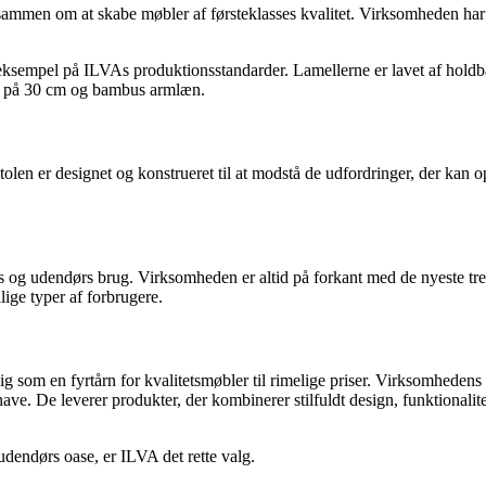
 sammen om at skabe møbler af førsteklasses kvalitet. Virksomheden ha
ksempel på ILVAs produktionsstandarder. Lamellerne er lavet af holdbar p
jde på 30 cm og bambus armlæn.
olen er designet og konstrueret til at modstå de udfordringer, der kan 
 og udendørs brug. Virksomheden er altid på forkant med de nyeste tren
ige typer af forbrugere.
som en fyrtårn for kvalitetsmøbler til rimelige priser. Virksomhedens la
 have. De leverer produkter, der kombinerer stilfuldt design, funktionali
 udendørs oase, er ILVA det rette valg.