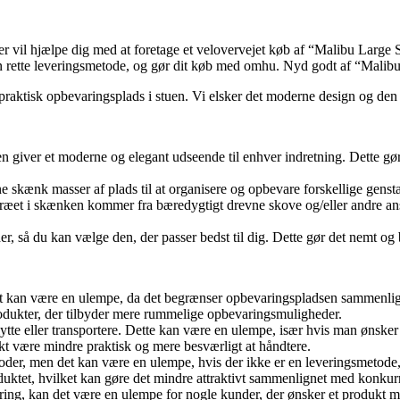
er vil hjælpe dig med at foretage et velovervejet køb af “Malibu Large 
 rette leveringsmetode, og gør dit køb med omhu. Nyd godt af “Malibu L
praktisk opbevaringsplads i stuen. Vi elsker det moderne design og den 
iver et moderne og elegant udseende til enhver indretning. Dette gør pro
e skænk masser af plads til at organisere og opbevare forskellige gensta
t træet i skænken kommer fra bæredygtigt drevne skove og/eller andre ans
r, så du kan vælge den, der passer bedst til dig. Dette gør det nemt og b
et kan være en ulempe, da det begrænser opbevaringspladsen sammenli
rodukter, der tilbyder mere rummelige opbevaringsmuligheder.
tte eller transportere. Dette kan være en ulempe, især hvis man ønsker a
t være mindre praktisk og mere besværligt at håndtere.
etoder, men det kan være en ulempe, hvis der ikke er en leveringsmetode
uktet, hvilket kan gøre det mindre attraktivt sammenlignet med konkurr
ing, kan det være en ulempe for nogle kunder, der ønsker et produkt me