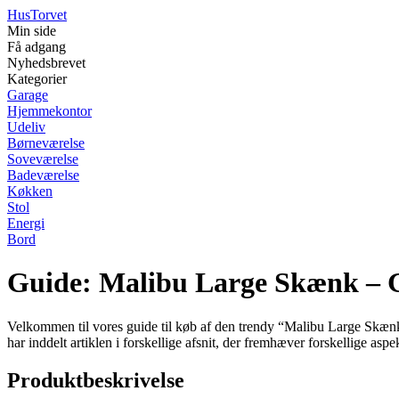
Hus
Torvet
Min side
Få adgang
Nyhedsbrevet
Kategorier
Garage
Hjemmekontor
Udeliv
Børneværelse
Soveværelse
Badeværelse
Køkken
Stol
Energi
Bord
Guide: Malibu Large Skænk – 
Velkommen til vores guide til køb af den trendy “Malibu Large Skænk”.
har inddelt artiklen i forskellige afsnit, der fremhæver forskellige a
Produktbeskrivelse