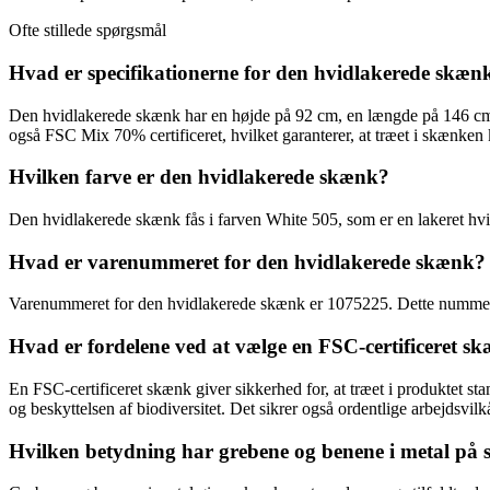
Ofte stillede spørgsmål
Hvad er specifikationerne for den hvidlakerede skæn
Den hvidlakerede skænk har en højde på 92 cm, en længde på 146 cm, 
også FSC Mix 70% certificeret, hvilket garanterer, at træet i skænken
Hvilken farve er den hvidlakerede skænk?
Den hvidlakerede skænk fås i farven White 505, som er en lakeret hvid f
Hvad er varenummeret for den hvidlakerede skænk?
Varenummeret for den hvidlakerede skænk er 1075225. Dette nummer bru
Hvad er fordelene ved at vælge en FSC-certificeret s
En FSC-certificeret skænk giver sikkerhed for, at træet i produktet st
og beskyttelsen af ​​biodiversitet. Det sikrer også ordentlige arbejdsvi
Hvilken betydning har grebene og benene i metal på