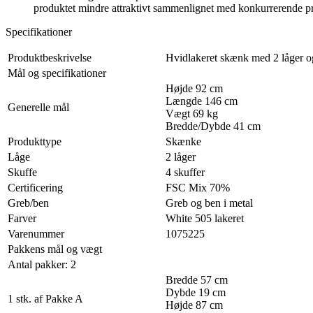
produktet mindre attraktivt sammenlignet med konkurrerende prod
Specifikationer
Produktbeskrivelse
Hvidlakeret skænk med 2 låger og
Mål og specifikationer
Højde 92 cm
Længde 146 cm
Generelle mål
Vægt 69 kg
Bredde/Dybde 41 cm
Produkttype
Skænke
Låge
2 låger
Skuffe
4 skuffer
Certificering
FSC Mix 70%
Greb/ben
Greb og ben i metal
Farver
White 505 lakeret
Varenummer
1075225
Pakkens mål og vægt
Antal pakker: 2
Bredde 57 cm
Dybde 19 cm
1 stk. af Pakke A
Højde 87 cm