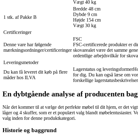
Vægt 40 kg
Bredde 48 cm
Dybde 9 cm
1 stk. af Pakke B
Højde 154 cm
Vægt 30 kg
Certificeringer
FSC
Denne vare har følgende
FSC-certificerede produkter er din
mærkningsordninger/certificeringer
skovarealet være det samme genera
ordentlige arbejdsvilkår for skov
Leveringsmetoder
Lagerstatus og leveringsformerHos
Du kan få leveret dit køb på flere
for dig. Du kan også læse om vore
måder hos ILVA
forskellige lagerstatusbeskrivels
En dybtgående analyse af producenten bag 
Når det kommer til at vælge det perfekte møbel til dit hjem, er det vi
låger og 4 skuffer, som er et populært valg blandt møbelentusiaster. 
valg inden for denne produktkategori.
Historie og baggrund