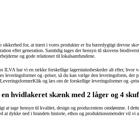
 sikkerhed for, at træet i vores produkter er fra bæredygtigt drevne skov
tion efter generation. Samtidig tages der hensyn til skovens biodiversi
arbejderne og gode relationer til lokalsamfundene.
 ILVA har vi en række forskellige lagerstatusbeskeder alt efter, hvor va
s leveringsformer og -priser, så du kan vælge den leveringsform, der p
erLeveringsformerKlik og læs om de forskellige leveringsformer og -pris
en hvidlakeret skænk med 2 låger og 4 skuf
gtigt at tage hensyn til kvalitet, design og producentens omdømme. I de
Ved at dykke ned i brandets historie, ethos og produktionsmetoder vil v