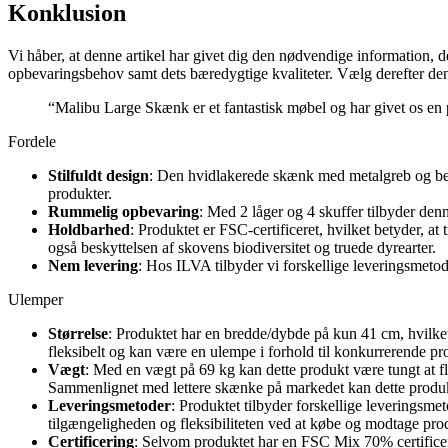
Konklusion
Vi håber, at denne artikel har givet dig den nødvendige information, d
opbevaringsbehov samt dets bæredygtige kvaliteter. Vælg derefter den
“Malibu Large Skænk er et fantastisk møbel og har givet os en 
Fordele
Stilfuldt design
: Den hvidlakerede skænk med metalgreb og ben g
produkter.
Rummelig opbevaring
: Med 2 låger og 4 skuffer tilbyder denn
Holdbarhed
: Produktet er FSC-certificeret, hvilket betyder, a
også beskyttelsen af ​​skovens biodiversitet og truede dyrearter.
Nem levering
: Hos ILVA tilbyder vi forskellige leveringsmetode
Ulemper
Størrelse
: Produktet har en bredde/dybde på kun 41 cm, hvilk
fleksibelt og kan være en ulempe i forhold til konkurrerende p
Vægt
: Med en vægt på 69 kg kan dette produkt være tungt at fly
Sammenlignet med lettere skænke på markedet kan dette produk
Leveringsmetoder
: Produktet tilbyder forskellige leveringsm
tilgængeligheden og fleksibiliteten ved at købe og modtage prod
Certificering
: Selvom produktet har en FSC Mix 70% certificer