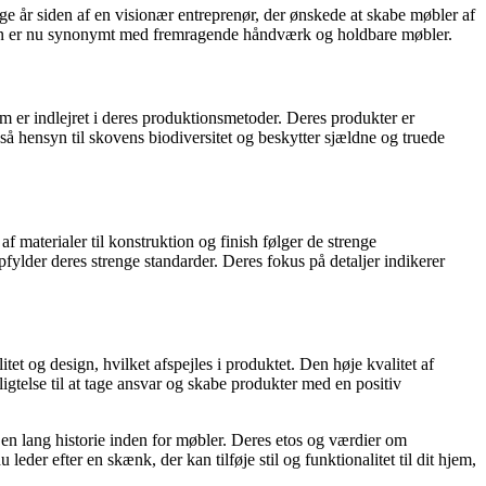
ge år siden af en visionær entreprenør, der ønskede at skabe møbler af
navn er nu synonymt med fremragende håndværk og holdbare møbler.
om er indlejret i deres produktionsmetoder. Deres produkter er
gså hensyn til skovens biodiversitet og beskytter sjældne og truede
 materialer til konstruktion og finish følger de strenge
pfylder deres strenge standarder. Deres fokus på detaljer indikerer
t og design, hvilket afspejles i produktet. Den høje kvalitet af
igtelse til at tage ansvar og skabe produkter med en positiv
en lang historie inden for møbler. Deres etos og værdier om
eder efter en skænk, der kan tilføje stil og funktionalitet til dit hjem,