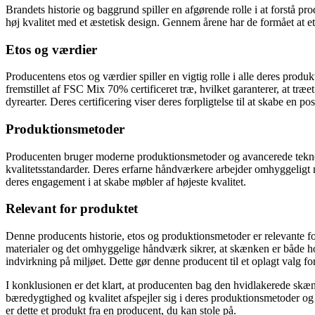
Brandets historie og baggrund spiller en afgørende rolle i at forstå p
høj kvalitet med et æstetisk design. Gennem årene har de formået at
Etos og værdier
Producentens etos og værdier spiller en vigtig rolle i alle deres produ
fremstillet af FSC Mix 70% certificeret træ, hvilket garanterer, at tr
dyrearter. Deres certificering viser deres forpligtelse til at skabe en po
Produktionsmetoder
Producenten bruger moderne produktionsmetoder og avancerede teknologie
kvalitetsstandarder. Deres erfarne håndværkere arbejder omhyggeligt me
deres engagement i at skabe møbler af højeste kvalitet.
Relevant for produktet
Denne producents historie, etos og produktionsmetoder er relevante fo
materialer og det omhyggelige håndværk sikrer, at skænken er både hold
indvirkning på miljøet. Dette gør denne producent til et oplagt valg f
I konklusionen er det klart, at producenten bag den hvidlakerede skæ
bæredygtighed og kvalitet afspejler sig i deres produktionsmetoder og de
er dette et produkt fra en producent, du kan stole på.