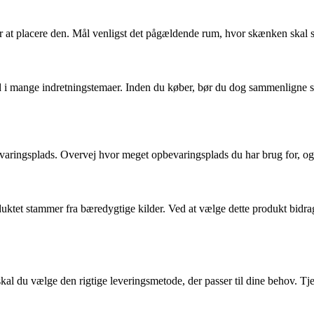
t placere den. Mål venligst det pågældende rum, hvor skænken skal stå, 
d i mange indretningstemaer. Inden du køber, bør du dog sammenligne s
evaringsplads. Overvej hvor meget opbevaringsplads du har brug for, 
ktet stammer fra bæredygtige kilder. Ved at vælge dette produkt bidrage
al du vælge den rigtige leveringsmetode, der passer til dine behov. Tjek