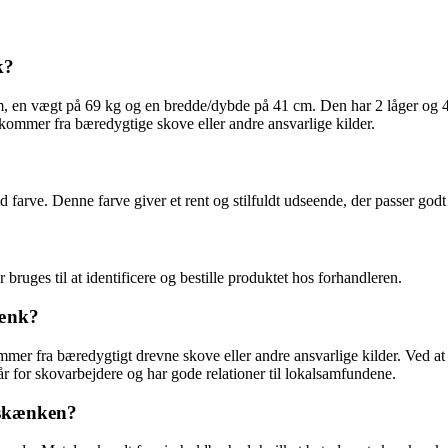
k?
en vægt på 69 kg og en bredde/dybde på 41 cm. Den har 2 låger og 4 s
 kommer fra bæredygtige skove eller andre ansvarlige kilder.
arve. Denne farve giver et rent og stilfuldt udseende, der passer godt i
ges til at identificere og bestille produktet hos forhandleren.
kænk?
ammer fra bæredygtigt drevne skove eller andre ansvarlige kilder. Ved a
lkår for skovarbejdere og har gode relationer til lokalsamfundene.
 skænken?