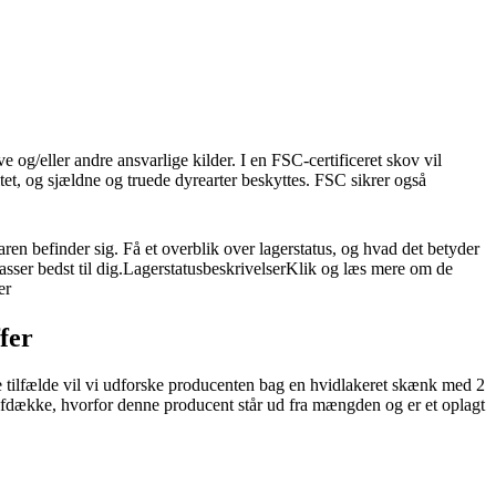
e og/eller andre ansvarlige kilder. I en FSC-certificeret skov vil
tet, og sjældne og truede dyrearter beskyttes. FSC sikrer også
ren befinder sig. Få et overblik over lagerstatus, og hvad det betyder
asser bedst til dig.LagerstatusbeskrivelserKlik og læs mere om de
er
fer
tte tilfælde vil vi udforske producenten bag en hvidlakeret skænk med 2
i afdække, hvorfor denne producent står ud fra mængden og er et oplagt