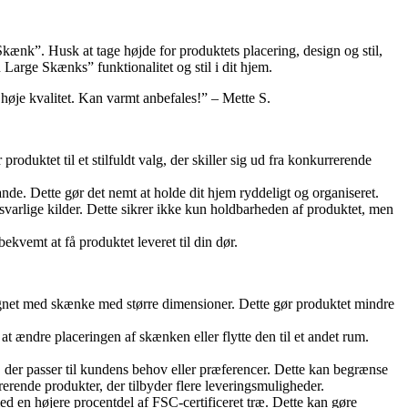
Skænk”. Husk at tage højde for produktets placering, design og stil,
arge Skænks” funktionalitet og stil i dit hjem.
høje kvalitet. Kan varmt anbefales!” – Mette S.
duktet til et stilfuldt valg, der skiller sig ud fra konkurrerende
nde. Dette gør det nemt at holde dit hjem ryddeligt og organiseret.
varlige kilder. Dette sikrer ikke kun holdbarheden af ​​produktet, men
ekvemt at få produktet leveret til din dør.
gnet med skænke med større dimensioner. Dette gør produktet mindre
t ændre placeringen af skænken eller flytte den til et andet rum.
, der passer til kundens behov eller præferencer. Dette kan begrænse
erende produkter, der tilbyder flere leveringsmuligheder.
d en højere procentdel af FSC-certificeret træ. Dette kan gøre