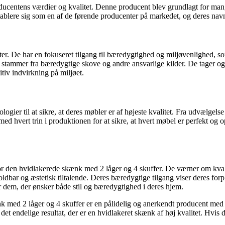
roducentens værdier og kvalitet. Denne producent blev grundlagt for man
 etablere sig som en af de førende producenter på markedet, og deres 
kter. De har en fokuseret tilgang til bæredygtighed og miljøvenlighed, s
æet stammer fra bæredygtige skove og andre ansvarlige kilder. De tager o
sitiv indvirkning på miljøet.
r til at sikre, at deres møbler er af højeste kvalitet. Fra udvælgelse af
d hvert trin i produktionen for at sikre, at hvert møbel er perfekt og o
r den hvidlakerede skænk med 2 låger og 4 skuffer. De værner om kvalite
bar og æstetisk tiltalende. Deres bæredygtige tilgang viser deres forpl
or dem, der ønsker både stil og bæredygtighed i deres hjem.
nk med 2 låger og 4 skuffer er en pålidelig og anerkendt producent med 
t endelige resultat, der er en hvidlakeret skænk af høj kvalitet. Hvis du l