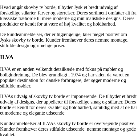
Hvad angår skovby tv borde, tilbyder Jysk et bredt udvalg af
forskellige stilarter, farver og størrelser. Deres sortiment omfatter alt fra
klassiske træborde til mere moderne og minimalistiske designs. Deres
produkter er kendt for at være af høj kvalitet og holdbarhed.
De kundeanmeldelser, der er tilgængelige, taler meget positivt om
Jysks skovby tv borde. Kunder fremhæver deres nemme montage,
stilfulde design og rimelige priser.
ILVA
ILVA er en anden velkendt detailkæde med fokus på møbler og
boligindretning. De blev grundlagt i 1974 og har siden da været en
populær destination for danske forbrugere, der søger moderne og
stilfulde møbler.
ILVAs udvalg af skovby tv borde er imponerende. De tilbyder et bredt
udvalg af designs, der appellerer til forskellige smag og stilarter. Deres
borde er kendt for deres kvalitet og holdbarhed, samtidig med at de har
et moderne og elegante udseende.
Kundeanmeldelser af ILVAs skovby tv borde er overvejende positive.
Kunder fremhæver deres stilfulde udseende, nemme montage og gode
kvalitet.