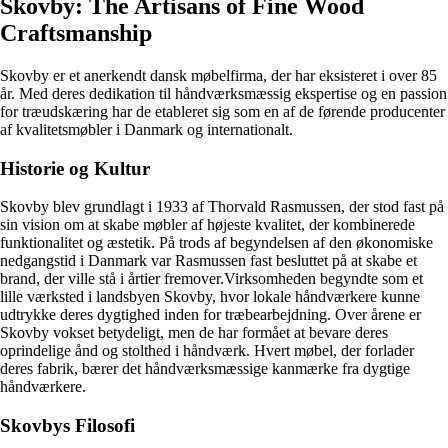
Skovby: The Artisans of Fine Wood
Craftsmanship
Skovby er et anerkendt dansk møbelfirma, der har eksisteret i over 85
år. Med deres dedikation til håndværksmæssig ekspertise og en passion
for træudskæring har de etableret sig som en af ​​de førende producenter
af kvalitetsmøbler i Danmark og internationalt.
Historie og Kultur
Skovby blev grundlagt i 1933 af Thorvald Rasmussen, der stod fast på
sin vision om at skabe møbler af højeste kvalitet, der kombinerede
funktionalitet og æstetik. På trods af begyndelsen af ​​den økonomiske
nedgangstid i Danmark var Rasmussen fast besluttet på at skabe et
brand, der ville stå i årtier fremover.Virksomheden begyndte som et
lille værksted i landsbyen Skovby, hvor lokale håndværkere kunne
udtrykke deres dygtighed inden for træbearbejdning. Over årene er
Skovby vokset betydeligt, men de har formået at bevare deres
oprindelige ånd og stolthed i håndværk. Hvert møbel, der forlader
deres fabrik, bærer det håndværksmæssige kanmærke fra dygtige
håndværkere.
Skovbys Filosofi