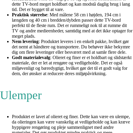
dette TV-bord meget holdbart og kan modstå daglig brug i lang
tid. Det er bygget til at vare.
Praktisk størrelse
: Med målene 58 cm i højden, 194 cm i
længden og 40 cm i bredden/dybden passer dette TV-bord
perfekt til de fleste rum. Det er rummeligt nok til at rumme dit
TV og andre medieenheder, samtidig med at det ikke optager for
meget plads.
Nem levering
: Produktet leveres i en enkelt pakke, hvilket gør
det nemt at håndtere og transportere. Du behøver ikke bekymre
dig om flere leveringer eller besværet med at samle flere dele.
Godt materialevalg
: Olieret eg finer er et holdbart og slidstærkt
materiale, der er let at rengøre og vedligeholde. Det er også
miljøvenligt og bæredygtigt, hvilket gør det til et godt valg for
dem, der ønsker at reducere deres miljøpåvirkning.
Ulemper
Produktet er lavet af olieret eg finer. Dette kan være en ulempe,
da olieringen kan være vanskelig at vedligeholde og kan kræve
hyppigere rengøring og pleje sammenlignet med andre
materialer. Det gør produktet mindre praktisk og mere