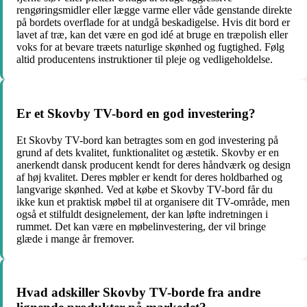
rengøringsmidler eller lægge varme eller våde genstande direkte
på bordets overflade for at undgå beskadigelse. Hvis dit bord er
lavet af træ, kan det være en god idé at bruge en træpolish eller
voks for at bevare træets naturlige skønhed og fugtighed. Følg
altid producentens instruktioner til pleje og vedligeholdelse.
Er et Skovby TV-bord en god investering?
Et Skovby TV-bord kan betragtes som en god investering på
grund af dets kvalitet, funktionalitet og æstetik. Skovby er en
anerkendt dansk producent kendt for deres håndværk og design
af høj kvalitet. Deres møbler er kendt for deres holdbarhed og
langvarige skønhed. Ved at købe et Skovby TV-bord får du
ikke kun et praktisk møbel til at organisere dit TV-område, men
også et stilfuldt designelement, der kan løfte indretningen i
rummet. Det kan være en møbelinvestering, der vil bringe
glæde i mange år fremover.
Hvad adskiller Skovby TV-borde fra andre