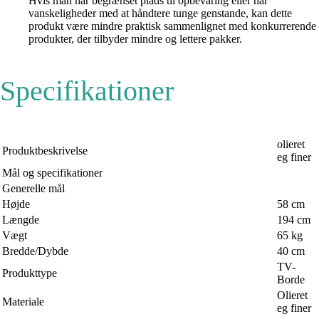
Hvis man har begrænset plads til opbevaring eller har
vanskeligheder med at håndtere tunge genstande, kan dette
produkt være mindre praktisk sammenlignet med konkurrerende
produkter, der tilbyder mindre og lettere pakker.
Specifikationer
olieret
Produktbeskrivelse
eg finer
Mål og specifikationer
Generelle mål
Højde
58 cm
Længde
194 cm
Vægt
65 kg
Bredde/Dybde
40 cm
TV-
Produkttype
Borde
Olieret
Materiale
eg finer