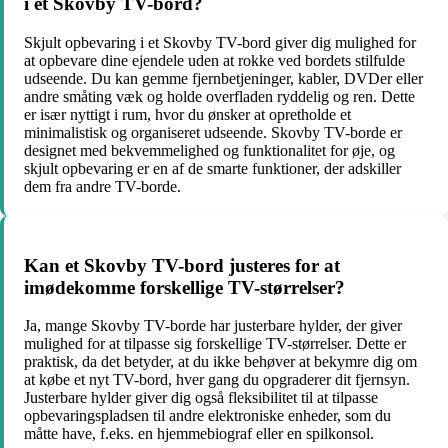
i et Skovby TV-bord?
Skjult opbevaring i et Skovby TV-bord giver dig mulighed for
at opbevare dine ejendele uden at rokke ved bordets stilfulde
udseende. Du kan gemme fjernbetjeninger, kabler, DVDer eller
andre småting væk og holde overfladen ryddelig og ren. Dette
er især nyttigt i rum, hvor du ønsker at opretholde et
minimalistisk og organiseret udseende. Skovby TV-borde er
designet med bekvemmelighed og funktionalitet for øje, og
skjult opbevaring er en af de smarte funktioner, der adskiller
dem fra andre TV-borde.
Kan et Skovby TV-bord justeres for at
imødekomme forskellige TV-størrelser?
Ja, mange Skovby TV-borde har justerbare hylder, der giver
mulighed for at tilpasse sig forskellige TV-størrelser. Dette er
praktisk, da det betyder, at du ikke behøver at bekymre dig om
at købe et nyt TV-bord, hver gang du opgraderer dit fjernsyn.
Justerbare hylder giver dig også fleksibilitet til at tilpasse
opbevaringspladsen til andre elektroniske enheder, som du
måtte have, f.eks. en hjemmebiograf eller en spilkonsol.