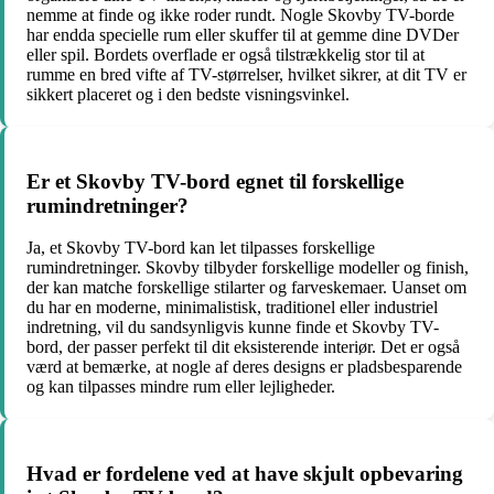
nemme at finde og ikke roder rundt. Nogle Skovby TV-borde
har endda specielle rum eller skuffer til at gemme dine DVDer
eller spil. Bordets overflade er også tilstrækkelig stor til at
rumme en bred vifte af TV-størrelser, hvilket sikrer, at dit TV er
sikkert placeret og i den bedste visningsvinkel.
Er et Skovby TV-bord egnet til forskellige
rumindretninger?
Ja, et Skovby TV-bord kan let tilpasses forskellige
rumindretninger. Skovby tilbyder forskellige modeller og finish,
der kan matche forskellige stilarter og farveskemaer. Uanset om
du har en moderne, minimalistisk, traditionel eller industriel
indretning, vil du sandsynligvis kunne finde et Skovby TV-
bord, der passer perfekt til dit eksisterende interiør. Det er også
værd at bemærke, at nogle af deres designs er pladsbesparende
og kan tilpasses mindre rum eller lejligheder.
Hvad er fordelene ved at have skjult opbevaring