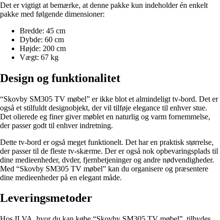
Det er vigtigt at bemærke, at denne pakke kun indeholder én enkelt
pakke med følgende dimensioner:
Bredde: 45 cm
Dybde: 60 cm
Højde: 200 cm
Vægt: 67 kg
Design og funktionalitet
“Skovby SM305 TV møbel” er ikke blot et almindeligt tv-bord. Det er
også et stilfuldt designobjekt, der vil tilføje elegance til enhver stue.
Det olierede eg finer giver møblet en naturlig og varm fornemmelse,
der passer godt til enhver indretning.
Dette tv-bord er også meget funktionelt. Det har en praktisk størrelse,
der passer til de fleste tv-skærme. Der er også nok opbevaringsplads til
dine medieenheder, dvder, fjernbetjeninger og andre nødvendigheder.
Med “Skovby SM305 TV møbel” kan du organisere og præsentere
dine medieenheder på en elegant måde.
Leveringsmetoder
Hos ILVA, hvor du kan købe “Skovby SM305 TV møbel”, tilbydes