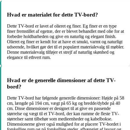
Hvad er materialet for dette TV-bord?
Dette TV-bord er lavet af olieret eg finer. Eg finer er en type
finer fremstillet af egetræ, der er blevet behandlet med olie for at
forbedre holdbarheden og give en naturlig og elegant finish.
Olieret eg finer er kendt for at have et smukt, varmt og naturligt
udseende, hvilket gør det til et populært materialevalg til møbler.
Denne materialevalg tilføjer et strejf af naturlig skønhed og
elegance til ethvert rum.
Hvad er de generelle dimensioner af dette TV-
bord?
Dette TV-bord har følgende generelle dimensioner: Højde på 58
cm, længde på 194 cm, vægt på 65 kg og bredde/dybde på 40
cm. Disse dimensioner er designet til at give en passende
størrelse og vægt til et TV-bord, der kan rumme de fleste TV-
størrelser samt tilbehør som medieenheder og kabelbokse.
Dimensionerne giver også mulighed for at placere TV-bordet i
forskellige rum og på forskellige steder, afhængigt af layout og