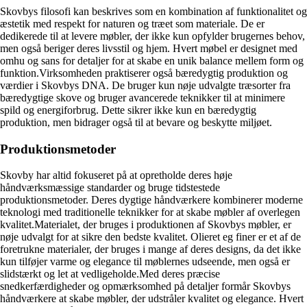
Skovbys filosofi kan beskrives som en kombination af funktionalitet og
æstetik med respekt for naturen og træet som materiale. De er
dedikerede til at levere møbler, der ikke kun opfylder brugernes behov,
men også beriger deres livsstil og hjem. Hvert møbel er designet med
omhu og sans for detaljer for at skabe en unik balance mellem form og
funktion.Virksomheden praktiserer også bæredygtig produktion og
værdier i Skovbys DNA. De bruger kun nøje udvalgte træsorter fra
bæredygtige skove og bruger avancerede teknikker til at minimere
spild og energiforbrug. Dette sikrer ikke kun en bæredygtig
produktion, men bidrager også til at bevare og beskytte miljøet.
Produktionsmetoder
Skovby har altid fokuseret på at opretholde deres høje
håndværksmæssige standarder og bruge tidstestede
produktionsmetoder. Deres dygtige håndværkere kombinerer moderne
teknologi med traditionelle teknikker for at skabe møbler af overlegen
kvalitet.Materialet, der bruges i produktionen af ​​Skovbys møbler, er
nøje udvalgt for at sikre den bedste kvalitet. Olieret eg finer er et af de
foretrukne materialer, der bruges i mange af deres designs, da det ikke
kun tilføjer varme og elegance til møblernes udseende, men også er
slidstærkt og let at vedligeholde.Med deres præcise
snedkerfærdigheder og opmærksomhed på detaljer formår Skovbys
håndværkere at skabe møbler, der udstråler kvalitet og elegance. Hvert