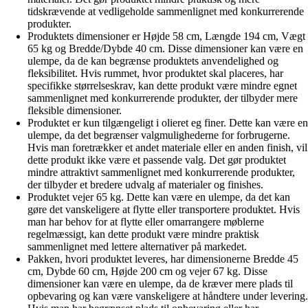
tidskrævende at vedligeholde sammenlignet med konkurrerende
produkter.
Produktets dimensioner er Højde 58 cm, Længde 194 cm, Vægt
65 kg og Bredde/Dybde 40 cm. Disse dimensioner kan være en
ulempe, da de kan begrænse produktets anvendelighed og
fleksibilitet. Hvis rummet, hvor produktet skal placeres, har
specifikke størrelseskrav, kan dette produkt være mindre egnet
sammenlignet med konkurrerende produkter, der tilbyder mere
fleksible dimensioner.
Produktet er kun tilgængeligt i olieret eg finer. Dette kan være en
ulempe, da det begrænser valgmulighederne for forbrugerne.
Hvis man foretrækker et andet materiale eller en anden finish, vil
dette produkt ikke være et passende valg. Det gør produktet
mindre attraktivt sammenlignet med konkurrerende produkter,
der tilbyder et bredere udvalg af materialer og finishes.
Produktet vejer 65 kg. Dette kan være en ulempe, da det kan
gøre det vanskeligere at flytte eller transportere produktet. Hvis
man har behov for at flytte eller omarrangere møblerne
regelmæssigt, kan dette produkt være mindre praktisk
sammenlignet med lettere alternativer på markedet.
Pakken, hvori produktet leveres, har dimensionerne Bredde 45
cm, Dybde 60 cm, Højde 200 cm og vejer 67 kg. Disse
dimensioner kan være en ulempe, da de kræver mere plads til
opbevaring og kan være vanskeligere at håndtere under levering.