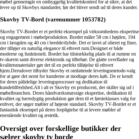
møbel gennemgår en omhyggelig kvalitetskontrol for at sikre, at det
lever op til Skovbys standarder, før det bliver sendt ud til deres kunder.
Skovby TV-Bord (varenummer 1053782)
Skovby TV-Bordet er et perfekt eksempel på virksomhedens ekspertise
og engagement i møbelproduktion. Bordet måler 58 cm i højden, 194
cm i længden og 40 cm i bredde/dybde. Det er lavet af olieret eg finer,
der tilføjer en naturlig elegance til ethvert rum.Designet er både
moderne og funktionelt. Bordet har tilstrækkelig plads til at rumme en
tv-skærm samt diverse elektronik og tilbehør. De glatte overflader og
kvalitetsmaterialer gør det til en perfekt tilføjelse til ethvert
hjem.Derudover tilbyder Skovby et omfattende leveringsmetode-valg
for at gøre det nemt for kunderne at modtage deres køb. De er kendt
for deres pålidelige leveringsprocesser og dedikation til
kundetilfredshed.Alt i alt er Skovby en producent, der skiller sig ud i
møbelbranchen. Deres håndværksmæssige ekspertise, dedikation til
kvalitet og bæredygtig produktion gør dem til et førsteklasses valg for
enhver, der søger møbler af højeste standard. Skovby TV-Bordet er et
fantastisk eksempel på deres forpligtelse til at levere møbler af
enestående kvalitet og æstetik.
Oversigt over forskellige butikker der
sælger skovby tv borde