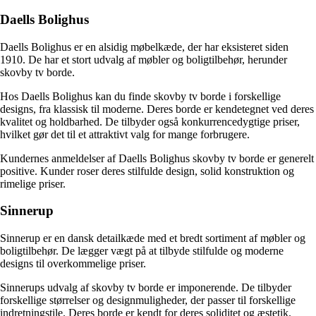
Daells Bolighus
Daells Bolighus er en alsidig møbelkæde, der har eksisteret siden
1910. De har et stort udvalg af møbler og boligtilbehør, herunder
skovby tv borde.
Hos Daells Bolighus kan du finde skovby tv borde i forskellige
designs, fra klassisk til moderne. Deres borde er kendetegnet ved deres
kvalitet og holdbarhed. De tilbyder også konkurrencedygtige priser,
hvilket gør det til et attraktivt valg for mange forbrugere.
Kundernes anmeldelser af Daells Bolighus skovby tv borde er generelt
positive. Kunder roser deres stilfulde design, solid konstruktion og
rimelige priser.
Sinnerup
Sinnerup er en dansk detailkæde med et bredt sortiment af møbler og
boligtilbehør. De lægger vægt på at tilbyde stilfulde og moderne
designs til overkommelige priser.
Sinnerups udvalg af skovby tv borde er imponerende. De tilbyder
forskellige størrelser og designmuligheder, der passer til forskellige
indretningstile. Deres borde er kendt for deres soliditet og æstetik.