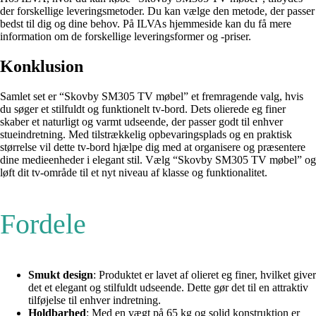
der forskellige leveringsmetoder. Du kan vælge den metode, der passer
bedst til dig og dine behov. På ILVAs hjemmeside kan du få mere
information om de forskellige leveringsformer og -priser.
Konklusion
Samlet set er “Skovby SM305 TV møbel” et fremragende valg, hvis
du søger et stilfuldt og funktionelt tv-bord. Dets olierede eg finer
skaber et naturligt og varmt udseende, der passer godt til enhver
stueindretning. Med tilstrækkelig opbevaringsplads og en praktisk
størrelse vil dette tv-bord hjælpe dig med at organisere og præsentere
dine medieenheder i elegant stil. Vælg “Skovby SM305 TV møbel” og
løft dit tv-område til et nyt niveau af klasse og funktionalitet.
Fordele
Smukt design
: Produktet er lavet af olieret eg finer, hvilket giver
det et elegant og stilfuldt udseende. Dette gør det til en attraktiv
tilføjelse til enhver indretning.
Holdbarhed
: Med en vægt på 65 kg og solid konstruktion er