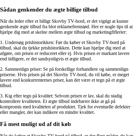
Sådan genkender du ægte billige tilbud
Når du leder efter et billigt Skovby TV-bord, er det vigtigt at kunne
genkende ægte tilbud fra blot reklamefremstød. Her er nogle tips til at
hjælpe dig med at skelne mellem ægte tilbud og marketingfiflerier:
1. Undersøg prishistorikken: Før du køber et Skovby TV-bord på
tilbud, skal du tjekke prishistorikken. Dette kan hjælpe dig med at
afgøre, om prisen er reduceret eller ej. Hvis prisen er markant lavere
end tidligere, er det sandsynligvis et ægte tilbud.
2. Sammenlign priser: Se på forskellige forhandlere og sammenlign
priserne. Hvis prisen på det Skovby TV-bord, du vil købe, er meget
lavere end konkurrenternes priser, kan det være et tegn på et ægte
tilbud.
3. Kig efter tegn på kvalitet: Selvom prisen er lav, skal du stadig
kontrollere kvaliteten. Et ægte tilbud indebærer ikke at gå på
kompromis med kvaliteten af ​​produktet. Tjek for eventuelle defekter
eller mangler, der kan indikere en mindre kvalitet.
Få mest muligt ud af dit køb
Når du køber et Skovby TV-bord på tilbud, er der flere måder, du kan