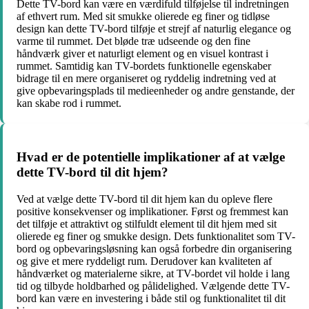
Dette TV-bord kan være en værdifuld tilføjelse til indretningen
af ethvert rum. Med sit smukke olierede eg finer og tidløse
design kan dette TV-bord tilføje et strejf af naturlig elegance og
varme til rummet. Det bløde træ udseende og den fine
håndværk giver et naturligt element og en visuel kontrast i
rummet. Samtidig kan TV-bordets funktionelle egenskaber
bidrage til en mere organiseret og ryddelig indretning ved at
give opbevaringsplads til medieenheder og andre genstande, der
kan skabe rod i rummet.
Hvad er de potentielle implikationer af at vælge
dette TV-bord til dit hjem?
Ved at vælge dette TV-bord til dit hjem kan du opleve flere
positive konsekvenser og implikationer. Først og fremmest kan
det tilføje et attraktivt og stilfuldt element til dit hjem med sit
olierede eg finer og smukke design. Dets funktionalitet som TV-
bord og opbevaringsløsning kan også forbedre din organisering
og give et mere ryddeligt rum. Derudover kan kvaliteten af
håndværket og materialerne sikre, at TV-bordet vil holde i lang
tid og tilbyde holdbarhed og pålidelighed. Vælgende dette TV-
bord kan være en investering i både stil og funktionalitet til dit