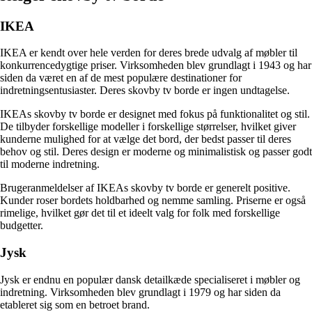
IKEA
IKEA er kendt over hele verden for deres brede udvalg af møbler til
konkurrencedygtige priser. Virksomheden blev grundlagt i 1943 og har
siden da været en af de mest populære destinationer for
indretningsentusiaster. Deres skovby tv borde er ingen undtagelse.
IKEAs skovby tv borde er designet med fokus på funktionalitet og stil.
De tilbyder forskellige modeller i forskellige størrelser, hvilket giver
kunderne mulighed for at vælge det bord, der bedst passer til deres
behov og stil. Deres design er moderne og minimalistisk og passer godt
til moderne indretning.
Brugeranmeldelser af IKEAs skovby tv borde er generelt positive.
Kunder roser bordets holdbarhed og nemme samling. Priserne er også
rimelige, hvilket gør det til et ideelt valg for folk med forskellige
budgetter.
Jysk
Jysk er endnu en populær dansk detailkæde specialiseret i møbler og
indretning. Virksomheden blev grundlagt i 1979 og har siden da
etableret sig som en betroet brand.