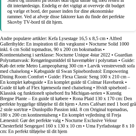
Stilen og finishen på bordet skal også samle sig med resten af
dit interiørdesign. Endelig er det vigtigt at overveje dit budget
og vælge et bord, der passer inden for dine økonomiske
rammer. Ved at afveje disse faktorer kan du finde det perfekte
Skovby TV-bord til dit hjem.
Andre populære artikler:
Kefa Lysestage 16,5 x 8,5 cm
•
Alfred
Gallerihylde: En inspiration til din vægkunst
•
Nocturne Solid 1000
inkl. 6 cm Solid topmadras, 90 x 200 cm boksmadras
•
Kontinentalseng i særklasse: Nocturne Unique 4star 2022
•
Guardian
Polyrattanvask: Rengøringsmiddel til havemøbler i polyrattan
•
Guide:
Køb det rette Metro Lampeophæng 300 cm
•
Larvik venstrevendt sofa
med chaiselong
•
Købsguide til Swan Spisebordsstol: Empowering
Dining Room Comfort
•
Guide: Flexa Classic Seng 100 x 210 cm –
En komplet købsguide
•
En komplet guide til Colmar Havebænk
•
Guide til køb af Flex hjørnesofa med chaiselong
•
Hvidt spisebord –
Klassisk og funktionelt spisebord fra Michigan-serien
•
Kunstig
Bregne Plante – En guide til købere
•
Rona Plaid 130 x 170 cm: Den
perfekte hyggelige tilføjelse til dit hjem
•
Arres Cafésæt med 1 bord grå
2 stole sort/træ
•
Dunlopillo Passion inkl. 8 cm Original topmadras,
180 x 200 cm kontinentalseng
•
En komplet vejledning til Freja
Lænestol: Gør det perfekte valg
•
Nocturne Exclusive Velour
Chesterfield Sengegavl 160 x 130 x 10 cm
•
Uma Fyrfadsstage 8 x 10
cm: En perfekt tilføjelse til dit hjem