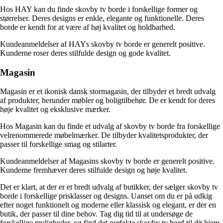
Hos HAY kan du finde skovby tv borde i forskellige former og
størrelser. Deres designs er enkle, elegante og funktionelle. Deres
borde er kendt for at være af høj kvalitet og holdbarhed.
Kundeanmeldelser af HAYs skovby tv borde er generelt positive.
Kunderne roser deres stilfulde design og gode kvalitet.
Magasin
Magasin er et ikonisk dansk stormagasin, der tilbyder et bredt udvalg
af produkter, herunder møbler og boligtilbehør. De er kendt for deres
høje kvalitet og eksklusive mærker.
Hos Magasin kan du finde et udvalg af skovby tv borde fra forskellige
velrenommerede møbelmærker. De tilbyder kvalitetsprodukter, der
passer til forskellige smag og stilarter.
Kundeanmeldelser af Magasins skovby tv borde er generelt positive.
Kunderne fremhæver deres stilfulde design og høje kvalitet.
Det er klart, at der er et bredt udvalg af butikker, der sælger skovby tv
borde i forskellige prisklasser og designs. Uanset om du er på udkig
efter noget funktionelt og moderne eller klassisk og elegant, er der en
butik, der passer til dine behov. Tag dig tid til at undersøge de
forskellige muligheder, og find det perfekte skovby tv bord til dit hjem.