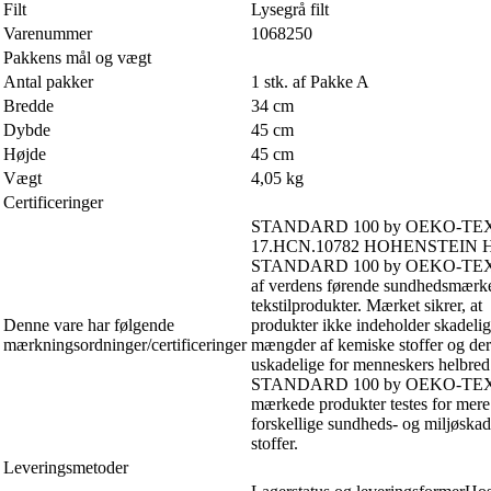
Filt
Lysegrå filt
Varenummer
1068250
Pakkens mål og vægt
Antal pakker
1 stk. af Pakke A
Bredde
34 cm
Dybde
45 cm
Højde
45 cm
Vægt
4,05 kg
Certificeringer
STANDARD 100 by OEKO-TE
17.HCN.10782 HOHENSTEIN 
STANDARD 100 by OEKO-TEX®
af verdens førende sundhedsmærker
tekstilprodukter. Mærket sikrer, at
Denne vare har følgende
produkter ikke indeholder skadeli
mærkningsordninger/certificeringer
mængder af kemiske stoffer og de
uskadelige for menneskers helbred
STANDARD 100 by OEKO-TE
mærkede produkter testes for mer
forskellige sundheds- og miljøskad
stoffer.
Leveringsmetoder