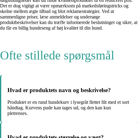
salgsmuligheder kan du finde kvalitetsprodukter til en reduceret pris.
Det er dog vigtigt at være opmærksom på markedsføringstricks og
skelne mellem ægte tilbud og blot reklamestrategier. Ved at
sammenligne priser, læse anmeldelser og undersøge
produktbeskrivelser kan du træffe informerede beslutninger og sikre, at
du får en billig hundeseng af høj kvalitet til din hund.
Ofte stillede spørgsmål
Hvad er produktets navn og beskrivelse?
Produktet er en rund hundekurv i lysegråt flettet filt med et sort
håndtag. Kurvens pude kan tages ud, og den kan kun
pletrenses.
Hvad er produktets størrelse og vægt?