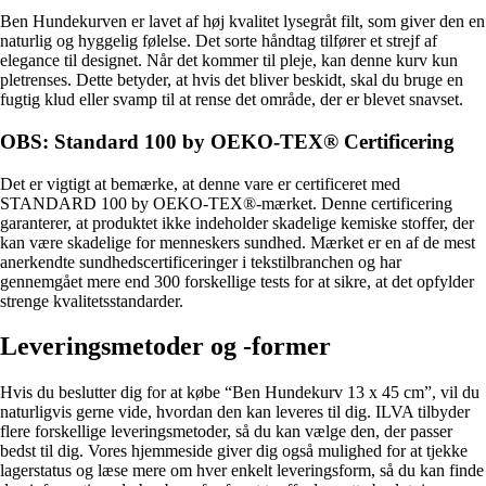
Ben Hundekurven er lavet af høj kvalitet lysegråt filt, som giver den en
naturlig og hyggelig følelse. Det sorte håndtag tilfører et strejf af
elegance til designet. Når det kommer til pleje, kan denne kurv kun
pletrenses. Dette betyder, at hvis det bliver beskidt, skal du bruge en
fugtig klud eller svamp til at rense det område, der er blevet snavset.
OBS: Standard 100 by OEKO-TEX® Certificering
Det er vigtigt at bemærke, at denne vare er certificeret med
STANDARD 100 by OEKO-TEX®-mærket. Denne certificering
garanterer, at produktet ikke indeholder skadelige kemiske stoffer, der
kan være skadelige for menneskers sundhed. Mærket er en af de mest
anerkendte sundhedscertificeringer i tekstilbranchen og har
gennemgået mere end 300 forskellige tests for at sikre, at det opfylder
strenge kvalitetsstandarder.
Leveringsmetoder og -former
Hvis du beslutter dig for at købe “Ben Hundekurv 13 x 45 cm”, vil du
naturligvis gerne vide, hvordan den kan leveres til dig. ILVA tilbyder
flere forskellige leveringsmetoder, så du kan vælge den, der passer
bedst til dig. Vores hjemmeside giver dig også mulighed for at tjekke
lagerstatus og læse mere om hver enkelt leveringsform, så du kan finde