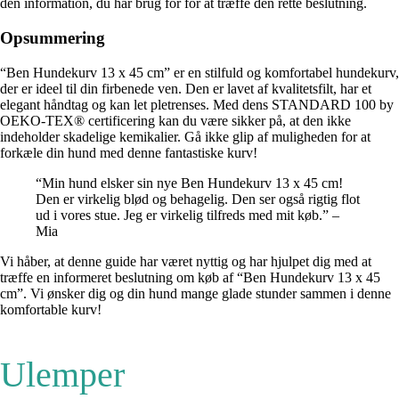
den information, du har brug for for at træffe den rette beslutning.
Opsummering
“Ben Hundekurv 13 x 45 cm” er en stilfuld og komfortabel hundekurv,
der er ideel til din firbenede ven. Den er lavet af kvalitetsfilt, har et
elegant håndtag og kan let pletrenses. Med dens STANDARD 100 by
OEKO-TEX® certificering kan du være sikker på, at den ikke
indeholder skadelige kemikalier. Gå ikke glip af muligheden for at
forkæle din hund med denne fantastiske kurv!
“Min hund elsker sin nye Ben Hundekurv 13 x 45 cm!
Den er virkelig blød og behagelig. Den ser også rigtig flot
ud i vores stue. Jeg er virkelig tilfreds med mit køb.” –
Mia
Vi håber, at denne guide har været nyttig og har hjulpet dig med at
træffe en informeret beslutning om køb af “Ben Hundekurv 13 x 45
cm”. Vi ønsker dig og din hund mange glade stunder sammen i denne
komfortable kurv!
Ulemper