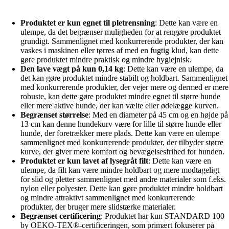
Produktet er kun egnet til pletrensning
: Dette kan være en
ulempe, da det begrænser muligheden for at rengøre produktet
grundigt. Sammenlignet med konkurrerende produkter, der kan
vaskes i maskinen eller tørres af med en fugtig klud, kan dette
gøre produktet mindre praktisk og mindre hygiejnisk.
Den lave vægt på kun 0,14 kg
: Dette kan være en ulempe, da
det kan gøre produktet mindre stabilt og holdbart. Sammenlignet
med konkurrerende produkter, der vejer mere og dermed er mere
robuste, kan dette gøre produktet mindre egnet til større hunde
eller mere aktive hunde, der kan vælte eller ødelægge kurven.
Begrænset størrelse
: Med en diameter på 45 cm og en højde på
13 cm kan denne hundekurv være for lille til større hunde eller
hunde, der foretrækker mere plads. Dette kan være en ulempe
sammenlignet med konkurrerende produkter, der tilbyder større
kurve, der giver mere komfort og bevægelsesfrihed for hunden.
Produktet er kun lavet af lysegråt filt
: Dette kan være en
ulempe, da filt kan være mindre holdbart og mere modtageligt
for slid og pletter sammenlignet med andre materialer som f.eks.
nylon eller polyester. Dette kan gøre produktet mindre holdbart
og mindre attraktivt sammenlignet med konkurrerende
produkter, der bruger mere slidstærke materialer.
Begrænset certificering
: Produktet har kun STANDARD 100
by OEKO-TEX®-certificeringen, som primært fokuserer på