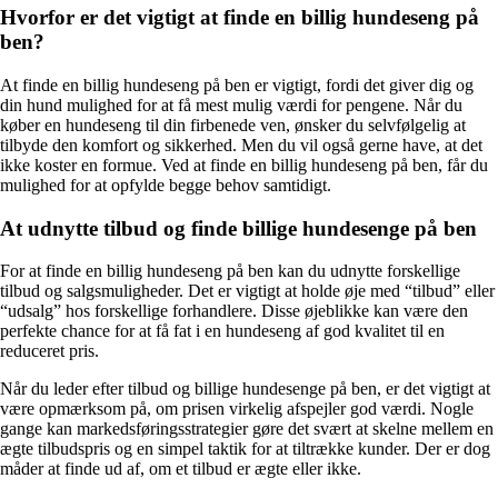
Hvorfor er det vigtigt at finde en billig hundeseng på
ben?
At finde en billig hundeseng på ben er vigtigt, fordi det giver dig og
din hund mulighed for at få mest mulig værdi for pengene. Når du
køber en hundeseng til din firbenede ven, ønsker du selvfølgelig at
tilbyde den komfort og sikkerhed. Men du vil også gerne have, at det
ikke koster en formue. Ved at finde en billig hundeseng på ben, får du
mulighed for at opfylde begge behov samtidigt.
At udnytte tilbud og finde billige hundesenge på ben
For at finde en billig hundeseng på ben kan du udnytte forskellige
tilbud og salgsmuligheder. Det er vigtigt at holde øje med “tilbud” eller
“udsalg” hos forskellige forhandlere. Disse øjeblikke kan være den
perfekte chance for at få fat i en hundeseng af god kvalitet til en
reduceret pris.
Når du leder efter tilbud og billige hundesenge på ben, er det vigtigt at
være opmærksom på, om prisen virkelig afspejler god værdi. Nogle
gange kan markedsføringsstrategier gøre det svært at skelne mellem en
ægte tilbudspris og en simpel taktik for at tiltrække kunder. Der er dog
måder at finde ud af, om et tilbud er ægte eller ikke.