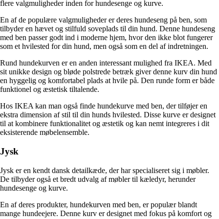
flere valgmuligheder inden for hundesenge og kurve.
En af de populære valgmuligheder er deres hundeseng på ben, som
tilbyder en hævet og stilfuld soveplads til din hund. Denne hundeseng
med ben passer godt ind i moderne hjem, hvor den ikke blot fungerer
som et hvilested for din hund, men også som en del af indretningen.
Rund hundekurven er en anden interessant mulighed fra IKEA. Med
sit unikke design og bløde polstrede betræk giver denne kurv din hund
en hyggelig og komfortabel plads at hvile på. Den runde form er både
funktionel og æstetisk tiltalende.
Hos IKEA kan man også finde hundekurve med ben, der tilføjer en
ekstra dimension af stil til din hunds hvilested. Disse kurve er designet
til at kombinere funktionalitet og æstetik og kan nemt integreres i dit
eksisterende møbelensemble.
Jysk
Jysk er en kendt dansk detailkæde, der har specialiseret sig i møbler.
De tilbyder også et bredt udvalg af møbler til kæledyr, herunder
hundesenge og kurve.
En af deres produkter, hundekurven med ben, er populær blandt
mange hundeejere. Denne kurv er designet med fokus på komfort og