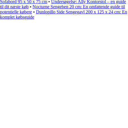
Sofabord 95 x 50 x 75 cm
•
Undersøgelse: Ally Kontorstol – en guide
til dit næste køb
•
Nocturne Sengeben 20 cm: En omfattende guide til
potentielle købere
•
Dunlopillo Side Sengegavl 200 x 125 x 24 cm: En
komplet købsguide