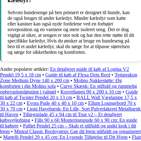
kæledyr?
Selvom hundesenge på ben primært er designet til hunde, kan
de også bruges til andre kæledyr. Mindre kæledyr som katte
eller kaniner kan også nyde fordelene ved en forhøjet
soveposition og en varmere og mere isoleret seng. Det er dog
vigtigt at sikre, at sengen er stor nok og har den rette støtte til dit
specifikke kæledyr. Hvis du ønsker at bruge en hundeseng på
ben til et andet kæledyr, skal du sørge for at tilpasse størrelsen
og sørge for sikkerheden og komforten.
Andre populære artikler:
En detaljeret guide til køb af Logina V2
Pendel 19,5 x 18 cm
•
Guide til køb af Flexa Dots Reol
•
Temprakon
Zone Medium Dyne 140 x 200 cm
•
Molino Nakkestøtte: Øg
komforten i din Molino sofa
•
Curve Skænk: En stilfuld og rummelig
opbevaringsløsning i valnød
•
Kuvertlagen 90 x 200 x 10 cm
•
Guide
til køb af Twister Pendel 20 x 13 cm
•
BALL Wall Væglampe 17,5 x
30 x 22 cm
•
Evora Pude 40 x 40 x 10 cm
•
Ellum Loungebord 70 x
30 x 70 cm
•
Lioni Havebænk: En Lille, Sort Pulverlakeret Metalbænk
til Haven
•
Tillægsplade 45 x 94 cm til True v2 – Et detaljeret
købsvejledning
•
Fills 90 x 60 Monteringspude 60 x 90 cm: En guide
til købere
•
Palliet Pendel 25 cm – Skab et stilfuldt og unikt look i dit
hjem
•
Mistral Classic Reolsystem: Gør dit hjem stilfuldt og organiseret
•
Martelli Pendel 29 x 45 cm: En Lysende Tilføjelse til Dit Hjem
•
Flair