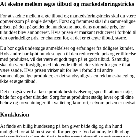
At skelne mellem ægte tilbud og markedsføringstricks
For at skelne mellem ægte tilbud og markedsføringstricks skal du være
opmærksom på nogle detaljer. Først og fremmest skal du sammenligne
prisen på den pågældende hundeseng med dens normale pris, før
tilbuddet blev annonceret. Hvis prisen er markant reduceret i forhold til
den oprindelige pris, er chancen for, at det er et ægte tilbud, større.
Du bør også undersøge anmeldelser og erfaringer fra tidligere kunder.
Hvis andre har købt hundesengen til den reducerede pris og er tilfredse
med produktet, vil det være et godt tegn på et godt tilbud. Samtidig
skal du være forsigtig med lokkende tilbud, der virker for gode til at
være sande. Hvis prisen virker alt for lav i forhold til andre
sammenlignelige produkter, er det sandsynligvis en reklamestrategi og
ikke et ægte tilbud.
Det er også værd at læse produktbeskrivelser og specifikationer nøje,
både før og efter tilbudet. Sørg for at produktet stadig lever op til dine
behov og forventninger til kvalitet og komfort, selvom prisen er nedsat.
Konklusion
At finde en billig hundeseng på ben giver både dig og din hund
mulighed for at få mest værdi for pengene. Ved at udnytte tilbud og