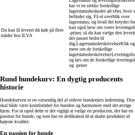
Lagerstatus og leveringsformerHo
har vi en række forskellige
lagerstatusbeskeder alt efter, hvor 
befinder sig. Få et overblik over
lagerstatus, og hvad det betyder fo
kan også læse om vores leverings
Du kan få leveret dit køb på flere
-priser, så du kan vælge den lever
måder hos ILVA
der passer bedst til
dig.LagerstatusbeskrivelserKlik og
mere om de forskellige
lagerstatusbeskrivelserLeveringsf
og læs om de forskellige leverings
og -priser
Rund hundekurv: En dygtig producents
historie
Hundekurven er en væsentlig del af enhver hundeejers indretning. Den
skal både være komfortabel for hunden og harmonere med det øvrige
hjem. For at opnå dette er det vigtigt at vælge en producent, der har en
passion for hunde, og som har en dedikation til at skabe produkter af
højeste kvalitet.
En passion for hunde