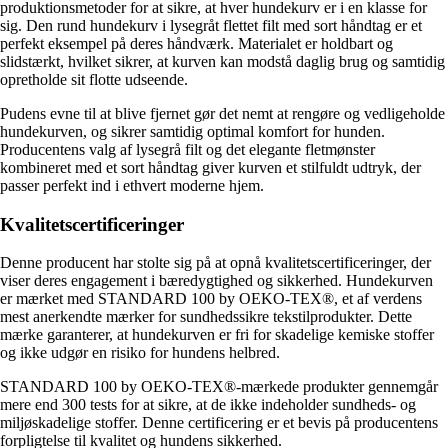
produktionsmetoder for at sikre, at hver hundekurv er i en klasse for
sig. Den rund hundekurv i lysegråt flettet filt med sort håndtag er et
perfekt eksempel på deres håndværk. Materialet er holdbart og
slidstærkt, hvilket sikrer, at kurven kan modstå daglig brug og samtidig
opretholde sit flotte udseende.
Pudens evne til at blive fjernet gør det nemt at rengøre og vedligeholde
hundekurven, og sikrer samtidig optimal komfort for hunden.
Producentens valg af lysegrå filt og det elegante fletmønster
kombineret med et sort håndtag giver kurven et stilfuldt udtryk, der
passer perfekt ind i ethvert moderne hjem.
Kvalitetscertificeringer
Denne producent har stolte sig på at opnå kvalitetscertificeringer, der
viser deres engagement i bæredygtighed og sikkerhed. Hundekurven
er mærket med STANDARD 100 by OEKO-TEX®, et af verdens
mest anerkendte mærker for sundhedssikre tekstilprodukter. Dette
mærke garanterer, at hundekurven er fri for skadelige kemiske stoffer
og ikke udgør en risiko for hundens helbred.
STANDARD 100 by OEKO-TEX®-mærkede produkter gennemgår
mere end 300 tests for at sikre, at de ikke indeholder sundheds- og
miljøskadelige stoffer. Denne certificering er et bevis på producentens
forpligtelse til kvalitet og hundens sikkerhed.