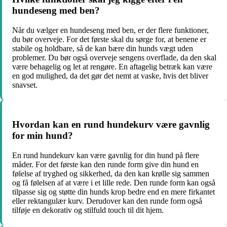
hundeseng med ben?
Når du vælger en hundeseng med ben, er der flere funktioner,
du bør overveje. For det første skal du sørge for, at benene er
stabile og holdbare, så de kan bære din hunds vægt uden
problemer. Du bør også overveje sengens overflade, da den skal
være behagelig og let at rengøre. En aftagelig betræk kan være
en god mulighed, da det gør det nemt at vaske, hvis det bliver
snavset.
Hvordan kan en rund hundekurv være gavnlig
for min hund?
En rund hundekurv kan være gavnlig for din hund på flere
måder. For det første kan den runde form give din hund en
følelse af tryghed og sikkerhed, da den kan krølle sig sammen
og få følelsen af at være i et lille rede. Den runde form kan også
tilpasse sig og støtte din hunds krop bedre end en mere firkantet
eller rektangulær kurv. Derudover kan den runde form også
tilføje en dekorativ og stilfuld touch til dit hjem.