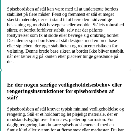
Spisebordsben af stål kan være med til at understøtte bordets
stabilitet på flere måder. Først og fremmest er stål et meget
stærkt materiale, der er i stand til at bære den nødvendige
belastning og modstå bevægelse eller wobble. Stålets robusthed
sikrer, at bordet forbliver stabilt, selv når der påføres
forstyrrelser som fx at sidde eller bevæge sig omkring bordet.
Desuden er spisebordsben af stål designet med en bred base
eller støtteben, der øger stabiliteten og reducerer risikoen for
væltning. Denne brede base sikrer, at bordet ikke bliver ustabilt,
når der læner sig på kanten eller placerer tunge genstande på
det.
Er der nogen særlige vedligeholdelsesbehov eller
rengøringsinstruktioner for spisebordsben af
stål?
Spisebordsben af stål kræver typisk minimal vedligeholdelse og
rengøring. Stål er et holdbart og let plejeligt materiale, der er
modstandsdygtigt over for snavs, pletter og korrosion. For
daglig rengøring kan du tørre spisebordsbenene af med en
fugtig klud eller svamp for at fjerne støv eller madrester. Du kan