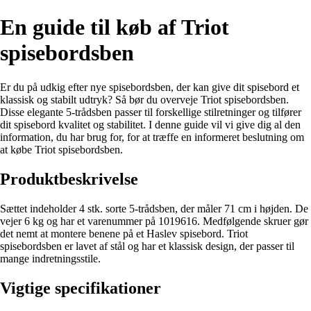
En guide til køb af Triot
spisebordsben
Er du på udkig efter nye spisebordsben, der kan give dit spisebord et
klassisk og stabilt udtryk? Så bør du overveje Triot spisebordsben.
Disse elegante 5-trådsben passer til forskellige stilretninger og tilfører
dit spisebord kvalitet og stabilitet. I denne guide vil vi give dig al den
information, du har brug for, for at træffe en informeret beslutning om
at købe Triot spisebordsben.
Produktbeskrivelse
Sættet indeholder 4 stk. sorte 5-trådsben, der måler 71 cm i højden. De
vejer 6 kg og har et varenummer på 1019616. Medfølgende skruer gør
det nemt at montere benene på et Haslev spisebord. Triot
spisebordsben er lavet af stål og har et klassisk design, der passer til
mange indretningsstile.
Vigtige specifikationer