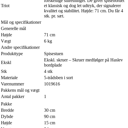
forskellige stilretninger. De giver spisebordet
Triot
et klassisk og dog let udtryk, der signalerer
kvalitet og stabilitet. Højde: 71 cm. Du får 4
stk. pr. sæt.
Mål og specifikationer
Generelle mål
Højde
71 cm
Vægt
6 kg
Andre specifikationer
Produkttype
Spisestuen
Ekskl. skruer – Skruer medfølger på Haslev
Ekskl
bordplade
Stk
4 stk
Materiale
5-trådsben i sort
Varenummer
1019616
Pakkens mål og vægt
Antal pakker
1
Pakke
Bredde
30 cm
Dybde
90 cm
Højde
15 cm