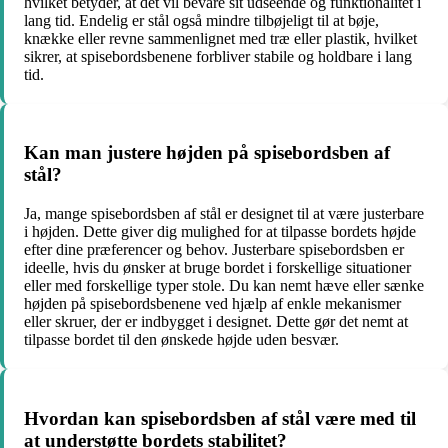
hvilket betyder, at det vil bevare sit udseende og funktionalitet i
lang tid. Endelig er stål også mindre tilbøjeligt til at bøje,
knække eller revne sammenlignet med træ eller plastik, hvilket
sikrer, at spisebordsbenene forbliver stabile og holdbare i lang
tid.
Kan man justere højden på spisebordsben af
stål?
Ja, mange spisebordsben af stål er designet til at være justerbare
i højden. Dette giver dig mulighed for at tilpasse bordets højde
efter dine præferencer og behov. Justerbare spisebordsben er
ideelle, hvis du ønsker at bruge bordet i forskellige situationer
eller med forskellige typer stole. Du kan nemt hæve eller sænke
højden på spisebordsbenene ved hjælp af enkle mekanismer
eller skruer, der er indbygget i designet. Dette gør det nemt at
tilpasse bordet til den ønskede højde uden besvær.
Hvordan kan spisebordsben af stål være med til
at understøtte bordets stabilitet?