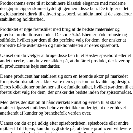
Producentens evne til at kombinere klassisk elegance med moderne
designprincipper skinner tydeligt igennem disse ben. De tilføjer et let
og luksuriøst udtryk til ethvert spisebord, samtidig med at de signalerer
stabilitet og holdbarhed.
Produktet er nøje fremstillet med brug af de bedste materialer og
præcise produktionsmetoder. De sorte 5-trådsben er både robuste og
stilfulde, hvilket gør dem til det perfekte valg for dem, der ønsker at
forbedre både æstetikken og funktionaliteten af deres spisebord.
Uanset om du vælger at bruge disse ben til et Haslev spisebord eller et
andet mærke, kan du være sikker på, at du får et produkt, der lever op
til producentens høje standarder.
Denne producent har etableret sig som en førende aktør på markedet
for spisebordsmøbler takket være deres passion for kvalitet og design.
Deres kollektioner omfavner stil og funktionalitet, hvilket gør dem til et
foretrukket valg for dem, der ønsker det bedste inden for spiseområdet.
Med deres dedikation til håndværkets kunst og evnen til at skabe
møbler tilpasset nutidens behov er det ikke underligt, at de er blevet
anerkendt af kunder og branchefolk verden over.
Uanset om du er på udkig efter spisebordsben, spiseborde eller andre
møbler til dit hjem, kan du trygt stole på, at denne producent vil levere