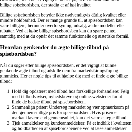
billige spisebordsben, der stadig er af høj kvalitet.
Billige spisebordsben betyder ikke nødvendigvis dårlig kvalitet eller
mindre holdbarhed. Der er mange grunde til, at spisebordsben kan
være billigere, herunder overforsyning, udsalg, ældre modeller eller
rabatter. Ved at købe billige spisebordsben kan du spare penge,
samtidig med at du opnår det samme funktionelle og æstetiske formål.
Hvordan genkender du ægte billige tilbud på
spisebordsben?
Når du søger efter billige spisebordsben, er det vigtigt at kunne
genkende ægte tilbud og adskille dem fra markedsføringsfup og
gimmicks. Her er nogle tips til at hjælpe dig med at finde ægte billige
tilbud:
Hold dig opdateret med tilbud hos forskellige forhandlere: Følg
med i tilbudsaviser, nyhedsbreve og online-websteder for at
finde de bedste tilbud på spisebordsben.
Sammenlign priser: Undersøg markedet og vær opmærksom på
den gennemsnitlige pris for spisebordsben. Hvis prisen er
markant lavere end gennemsnittet, kan det være et ægte tilbud.
Tjek anmeldelser og kundeanmeldelser: Få et indblik i kvaliteten
og holdbarheden af spisebordsbenene ved at læse anmeldelser