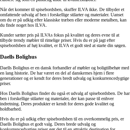
Når det kommer til spisebordsben, skuffer ILVA ikke. De tilbyder et
omfattende udvalg af ben i forskellige stilarter og materialer. Uanset
om du er på udkig efter klassiske træben eller moderne metalben, kan
du finde noget hos ILVA.
Kunder sætter pris på ILVAs fokus på kvalitet og deres evne til at
tilbyde trendy møbler til rimelige priser. Hvis du er på jagt efter
spisebordsben af høj kvalitet, er ILVA et godt sted at starte din søgen.
Daells Bolighus
Daells Bolighus er en dansk forhandler af møbler og boligtilbehør med
en lang historie. De har været en del af danskernes hjem i flere
generationer og er kendt for deres bredt udvalg og konkurrencedygtige
priser.
Hos Daells Bolighus finder du også et udvalg af spisebordsben. De har
ben i forskellige stilarter og materialer, der kan passe til enhver
indretning. Deres produkter er kendt for deres gode kvalitet og
holdbarhed.
Hvis du er på udkig efter spisebordsben til en overkommelig pris, er
Daells Bolighus et godt valg. Deres brede udvalg og
konkurrencedygtige priser gør det til en attraktiv destination for