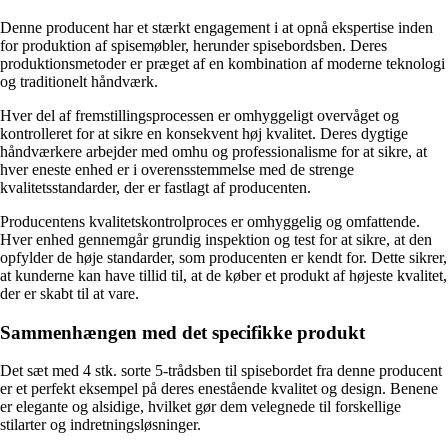
Denne producent har et stærkt engagement i at opnå ekspertise inden
for produktion af spisemøbler, herunder spisebordsben. Deres
produktionsmetoder er præget af en kombination af moderne teknologi
og traditionelt håndværk.
Hver del af fremstillingsprocessen er omhyggeligt overvåget og
kontrolleret for at sikre en konsekvent høj kvalitet. Deres dygtige
håndværkere arbejder med omhu og professionalisme for at sikre, at
hver eneste enhed er i overensstemmelse med de strenge
kvalitetsstandarder, der er fastlagt af producenten.
Producentens kvalitetskontrolproces er omhyggelig og omfattende.
Hver enhed gennemgår grundig inspektion og test for at sikre, at den
opfylder de høje standarder, som producenten er kendt for. Dette sikrer,
at kunderne kan have tillid til, at de køber et produkt af højeste kvalitet,
der er skabt til at vare.
Sammenhængen med det specifikke produkt
Det sæt med 4 stk. sorte 5-trådsben til spisebordet fra denne producent
er et perfekt eksempel på deres enestående kvalitet og design. Benene
er elegante og alsidige, hvilket gør dem velegnede til forskellige
stilarter og indretningsløsninger.