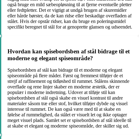
også bruge en mild sæbeopløsning til at fjerne eventuelle pletter
eller fedtpletter. Det er vigtigt at undgå brugen af skuremidler
eller hårde børster, da de kan ridse eller beskadige overfladen af
stålet. Hvis der opstår ridser, kan du bruge en poleringsmidel
specifikt beregnet til stål for at genoprette glansen og udseendet.
Hvordan kan spisebordsben af stål bidrage til et
moderne og elegant spiseområde?
Spisebordsben af stål kan bidrage til et moderne og elegant
spiseområde på flere måder. Først og fremmest tilføjer de et
strejf af raffinement og tidløshed til rummet. Stålens skinnende
overflade og rene linjer skaber en moderne æstetik, der er
populær i moderne indretning. Udover at tilføje stil kan
spisebordsben af stål også skabe en visuel kontrast til andre
materialer såsom træ eller stof, hvilket tilføjer dybde og visuel
interesse til rummet. De kan også være med til at skabe en
følelse af rummelighed, da stålet er visuelt let og ikke optager
meget visuel plads. Samlet set er spisebordsben af stål ideelle til
at skabe et elegant og moderne spiseområde, der skiller sig ud.