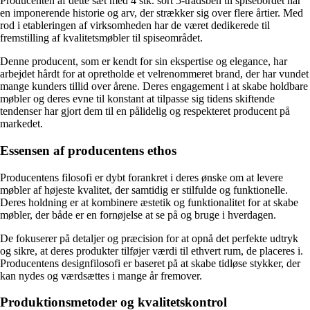
Producenten af dette sæt med 4 stk. sort 5-trådsben til spisebordet har
en imponerende historie og arv, der strækker sig over flere årtier. Med
rod i etableringen af virksomheden har de været dedikerede til
fremstilling af kvalitetsmøbler til spiseområdet.
Denne producent, som er kendt for sin ekspertise og elegance, har
arbejdet hårdt for at opretholde et velrenommeret brand, der har vundet
mange kunders tillid over årene. Deres engagement i at skabe holdbare
møbler og deres evne til konstant at tilpasse sig tidens skiftende
tendenser har gjort dem til en pålidelig og respekteret producent på
markedet.
Essensen af producentens ethos
Producentens filosofi er dybt forankret i deres ønske om at levere
møbler af højeste kvalitet, der samtidig er stilfulde og funktionelle.
Deres holdning er at kombinere æstetik og funktionalitet for at skabe
møbler, der både er en fornøjelse at se på og bruge i hverdagen.
De fokuserer på detaljer og præcision for at opnå det perfekte udtryk
og sikre, at deres produkter tilføjer værdi til ethvert rum, de placeres i.
Producentens designfilosofi er baseret på at skabe tidløse stykker, der
kan nydes og værdsættes i mange år fremover.
Produktionsmetoder og kvalitetskontrol