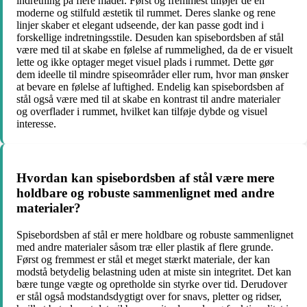
indretning på flere måder. Først og fremmest tilføjer de en
moderne og stilfuld æstetik til rummet. Deres slanke og rene
linjer skaber et elegant udseende, der kan passe godt ind i
forskellige indretningsstile. Desuden kan spisebordsben af stål
være med til at skabe en følelse af rummelighed, da de er visuelt
lette og ikke optager meget visuel plads i rummet. Dette gør
dem ideelle til mindre spiseområder eller rum, hvor man ønsker
at bevare en følelse af luftighed. Endelig kan spisebordsben af
stål også være med til at skabe en kontrast til andre materialer
og overflader i rummet, hvilket kan tilføje dybde og visuel
interesse.
Hvordan kan spisebordsben af stål være mere
holdbare og robuste sammenlignet med andre
materialer?
Spisebordsben af stål er mere holdbare og robuste sammenlignet
med andre materialer såsom træ eller plastik af flere grunde.
Først og fremmest er stål et meget stærkt materiale, der kan
modstå betydelig belastning uden at miste sin integritet. Det kan
bære tunge vægte og opretholde sin styrke over tid. Derudover
er stål også modstandsdygtigt over for snavs, pletter og ridser,