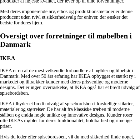
produkter af højeste kvalitet, der lever op til dine forventninger.
Med deres imponerende arv, ethos og produktionsmetoder er denne
producent uden tvivl et sikkerhedsvalg for enhver, der ønsker det
bedste for deres hjem.
Oversigt over forretninger til møbelben i
Danmark
IKEA
IKEA er en af de mest velkendte forhandlere af møbler og tilbehør i
Danmark. Med over 50 års erfaring har IKEA opbygget et stærkt ry i
markedet og tiltrækker kunder med deres prisvenlige og moderne
designs. Det er ingen overraskelse, at IKEA også har et bredt udvalg af
spisebordsben.
IKEA tilbyder et bredt udvalg af spisebordsben i forskellige stilarter,
materialer og størrelser. De har alt fra klassiske træben til moderne
stålben og endda nogle unikke og innovative designs. Kunder roser
ofte IKEAs møbler for deres funktionalitet, holdbarhed og rimelige
priser.
Hvis du leder efter spisebordsben, vil du med sikkerhed finde noget,