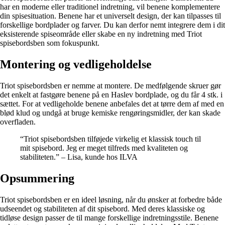
har en moderne eller traditionel indretning, vil benene komplementere
din spisesituation. Benene har et universelt design, der kan tilpasses til
forskellige bordplader og farver. Du kan derfor nemt integrere dem i dit
eksisterende spiseområde eller skabe en ny indretning med Triot
spisebordsben som fokuspunkt.
Montering og vedligeholdelse
Triot spisebordsben er nemme at montere. De medfølgende skruer gør
det enkelt at fastgøre benene på en Haslev bordplade, og du får 4 stk. i
sættet. For at vedligeholde benene anbefales det at tørre dem af med en
blød klud og undgå at bruge kemiske rengøringsmidler, der kan skade
overfladen.
“Triot spisebordsben tilføjede virkelig et klassisk touch til
mit spisebord. Jeg er meget tilfreds med kvaliteten og
stabiliteten.” – Lisa, kunde hos ILVA
Opsummering
Triot spisebordsben er en ideel løsning, når du ønsker at forbedre både
udseendet og stabiliteten af dit spisebord. Med deres klassiske og
tidløse design passer de til mange forskellige indretningsstile. Benene