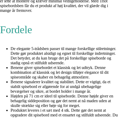
er lette at montere og kræver minimal vedligeholdelse. Med Triot
spisebordsben får du et produkt af høj kvalitet, der vil glæde dig i
mange år fremover.
Fordele
De elegante 5-trådsben passer til mange forskellige stilretninger.
Dette gør produktet alsidigt og egnet til forskellige indretninger.
Det betyder, at du kan bruge det på forskellige spiseborde og
stadig opnå et stilfuldt udseende.
Benene giver spisebordet et klassisk og let udtryk. Denne
kombination af klassisk og let design tilføjer elegance til dit
spiseområde og skaber en behagelig atmosfære.
Benene signalerer kvalitet og stabilitet. Dette er vigtigt, da et
stabilt spisebord er afgørende for at undgå ubehagelige
bevægelser og sikre, at bordet holder i mange år.
Højden på 71 cm er ideel til spiseborde. Denne højde giver en
behagelig siddeposition og gør det nemt at nå maden uden at
skulle strække sig eller bøje sig for meget.
Produktet leveres i et sæt med 4 stk. Dette gør det nemt at
opgradere dit spisebord med et ensartet og stilfuldt udseende. Du