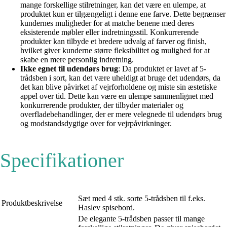
mange forskellige stilretninger, kan det være en ulempe, at
produktet kun er tilgængeligt i denne ene farve. Dette begrænser
kundernes muligheder for at matche benene med deres
eksisterende møbler eller indretningsstil. Konkurrerende
produkter kan tilbyde et bredere udvalg af farver og finish,
hvilket giver kunderne større fleksibilitet og mulighed for at
skabe en mere personlig indretning.
Ikke egnet til udendørs brug
: Da produktet er lavet af 5-
trådsben i sort, kan det være uheldigt at bruge det udendørs, da
det kan blive påvirket af vejrforholdene og miste sin æstetiske
appel over tid. Dette kan være en ulempe sammenlignet med
konkurrerende produkter, der tilbyder materialer og
overfladebehandlinger, der er mere velegnede til udendørs brug
og modstandsdygtige over for vejrpåvirkninger.
Specifikationer
Sæt med 4 stk. sorte 5-trådsben til f.eks.
Produktbeskrivelse
Haslev spisebord.
De elegante 5-trådsben passer til mange