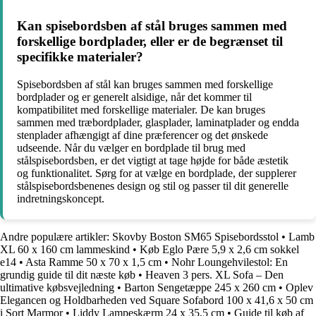
Kan spisebordsben af stål bruges sammen med
forskellige bordplader, eller er de begrænset til
specifikke materialer?
Spisebordsben af stål kan bruges sammen med forskellige
bordplader og er generelt alsidige, når det kommer til
kompatibilitet med forskellige materialer. De kan bruges
sammen med træbordplader, glasplader, laminatplader og endda
stenplader afhængigt af dine præferencer og det ønskede
udseende. Når du vælger en bordplade til brug med
stålspisebordsben, er det vigtigt at tage højde for både æstetik
og funktionalitet. Sørg for at vælge en bordplade, der supplerer
stålspisebordsbenenes design og stil og passer til dit generelle
indretningskoncept.
Andre populære artikler:
Skovby Boston SM65 Spisebordsstol
•
Lamb
XL 60 x 160 cm lammeskind
•
Køb Eglo Pære 5,9 x 2,6 cm sokkel
e14
•
Asta Ramme 50 x 70 x 1,5 cm
•
Nohr Loungehvilestol: En
grundig guide til dit næste køb
•
Heaven 3 pers. XL Sofa – Den
ultimative købsvejledning
•
Barton Sengetæppe 245 x 260 cm
•
Oplev
Elegancen og Holdbarheden ved Square Sofabord 100 x 41,6 x 50 cm
i Sort Marmor
•
Liddy Lampeskærm 24 x 35,5 cm
•
Guide til køb af