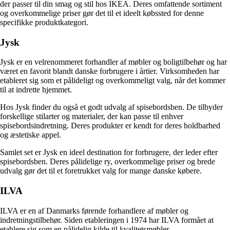
der passer til din smag og stil hos IKEA. Deres omfattende sortiment
og overkommelige priser gør det til et ideelt købssted for denne
specifikke produktkategori.
Jysk
Jysk er en velrenommeret forhandler af møbler og boligtilbehør og har
været en favorit blandt danske forbrugere i årtier. Virksomheden har
etableret sig som et pålideligt og overkommeligt valg, når det kommer
til at indrette hjemmet.
Hos Jysk finder du også et godt udvalg af spisebordsben. De tilbyder
forskellige stilarter og materialer, der kan passe til enhver
spisebordsindretning. Deres produkter er kendt for deres holdbarhed
og æstetiske appel.
Samlet set er Jysk en ideel destination for forbrugere, der leder efter
spisebordsben. Deres pålidelige ry, overkommelige priser og brede
udvalg gør det til et foretrukket valg for mange danske købere.
ILVA
ILVA er en af Danmarks førende forhandlere af møbler og
indretningstilbehør. Siden etableringen i 1974 har ILVA formået at
etablere sig som en pålidelig kilde til kvalitetsmøbler.