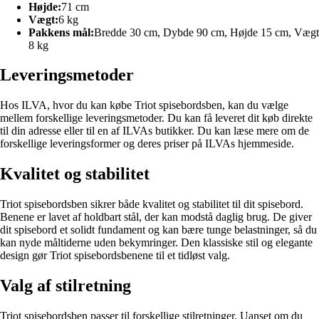
Højde:
71 cm
Vægt:
6 kg
Pakkens mål:
Bredde 30 cm, Dybde 90 cm, Højde 15 cm, Vægt
8 kg
Leveringsmetoder
Hos ILVA, hvor du kan købe Triot spisebordsben, kan du vælge
mellem forskellige leveringsmetoder. Du kan få leveret dit køb direkte
til din adresse eller til en af ILVAs butikker. Du kan læse mere om de
forskellige leveringsformer og deres priser på ILVAs hjemmeside.
Kvalitet og stabilitet
Triot spisebordsben sikrer både kvalitet og stabilitet til dit spisebord.
Benene er lavet af holdbart stål, der kan modstå daglig brug. De giver
dit spisebord et solidt fundament og kan bære tunge belastninger, så du
kan nyde måltiderne uden bekymringer. Den klassiske stil og elegante
design gør Triot spisebordsbenene til et tidløst valg.
Valg af stilretning
Triot spisebordsben passer til forskellige stilretninger. Uanset om du