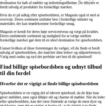
destination for køb af møbler og indretningstilbehør. De tilbyder et
bredt udvalg af produkter fra forskellige mærker.
Hvis du er på udkig efter spisebordsben, er Magasin også et sted at
overveje. Deres sortiment omfatter ben i forskellige stilarter og
materialer, der kan imødekomme forskellige smag.
Magasin er kendt for deres høje serviceniveau og vægt på kvalitet.
Deres omfattende sortiment og mulighed for at vælge mellem
forskellige mærker gør dem til en ideel destination for spisebordsben.
Uanset hvilken af disse forretninger du vælger, vil du finde et bredt
udvalg af spisebordsben, der matcher dine behov og stilpræferencer.
Vælg med omhu og nyd det perfekte sæt ben til dit spisebord!
Find billige spisebordsben og udnyt tilbud
til din fordel
Hvorfor det er vigtigt at finde billige spisebordsben
Spisebordsben er en vigtig del af ethvert spisebord, da de ikke kun
giver stabilitet, men også tilføjer stil og charme til møblet. Når du leder
efter spisebordsben, kan det være fristende at vælge de mest dyre og
eksklusive, men det er vigtigt at huske på, at du faktisk kan finde