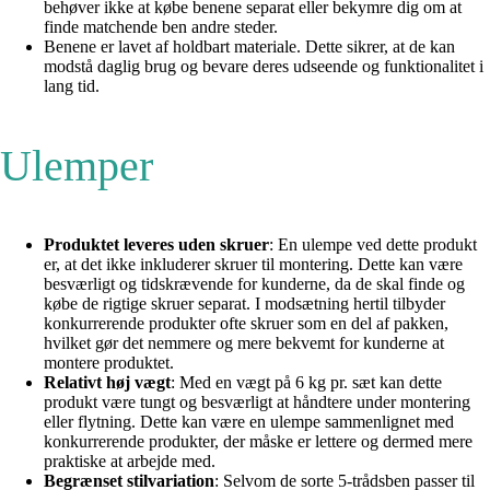
behøver ikke at købe benene separat eller bekymre dig om at
finde matchende ben andre steder.
Benene er lavet af holdbart materiale. Dette sikrer, at de kan
modstå daglig brug og bevare deres udseende og funktionalitet i
lang tid.
Ulemper
Produktet leveres uden skruer
: En ulempe ved dette produkt
er, at det ikke inkluderer skruer til montering. Dette kan være
besværligt og tidskrævende for kunderne, da de skal finde og
købe de rigtige skruer separat. I modsætning hertil tilbyder
konkurrerende produkter ofte skruer som en del af pakken,
hvilket gør det nemmere og mere bekvemt for kunderne at
montere produktet.
Relativt høj vægt
: Med en vægt på 6 kg pr. sæt kan dette
produkt være tungt og besværligt at håndtere under montering
eller flytning. Dette kan være en ulempe sammenlignet med
konkurrerende produkter, der måske er lettere og dermed mere
praktiske at arbejde med.
Begrænset stilvariation
: Selvom de sorte 5-trådsben passer til