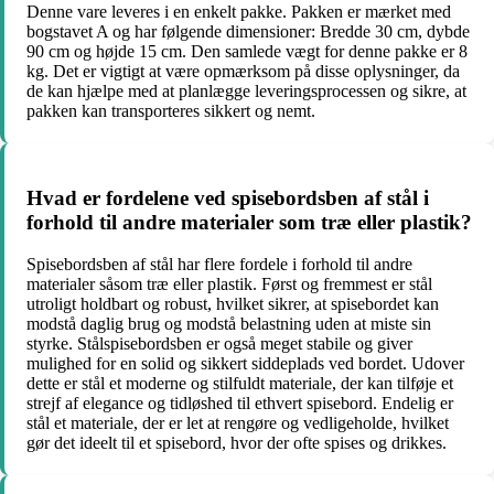
Denne vare leveres i en enkelt pakke. Pakken er mærket med
bogstavet A og har følgende dimensioner: Bredde 30 cm, dybde
90 cm og højde 15 cm. Den samlede vægt for denne pakke er 8
kg. Det er vigtigt at være opmærksom på disse oplysninger, da
de kan hjælpe med at planlægge leveringsprocessen og sikre, at
pakken kan transporteres sikkert og nemt.
Hvad er fordelene ved spisebordsben af stål i
forhold til andre materialer som træ eller plastik?
Spisebordsben af stål har flere fordele i forhold til andre
materialer såsom træ eller plastik. Først og fremmest er stål
utroligt holdbart og robust, hvilket sikrer, at spisebordet kan
modstå daglig brug og modstå belastning uden at miste sin
styrke. Stålspisebordsben er også meget stabile og giver
mulighed for en solid og sikkert siddeplads ved bordet. Udover
dette er stål et moderne og stilfuldt materiale, der kan tilføje et
strejf af elegance og tidløshed til ethvert spisebord. Endelig er
stål et materiale, der er let at rengøre og vedligeholde, hvilket
gør det ideelt til et spisebord, hvor der ofte spises og drikkes.