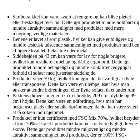
Stofbetrækket kan være svært at rengøre og kan blive plettet
eller beskadiget over tid. Dette gør produktet mindre holdbart og
mindre attraktivt sammenlignet med produkter med mere
rengøringsvenlige materialer.
Benene er lavet af sort plastik, hvilket kan give et billigere og
mindre æstetisk udseende sammenlignet med produkter med ben
af højere kvalitet, f.eks. træ eller metal.
Siddehøjden på 43 cm kan være for lav for nogle brugere,
hvilket kan resultere i ubehag og dårlig ergonomi. Dette gør
produktet mindre behageligt og mindre konkurrencedygtigt i
forhold til sofaer med justerbar siddehøjde.
Produktet vejer 59 kg, hvilket kan gøre det besværligt at flytte
eller transportere. Dette kan være en ulempe, især hvis man
ønsker at ændre indretningen eller flytte sofaen til et andet rum.
Pakkens dimensioner er 57 cm i bredde, 209 cm i dybde og 99
cm i højde. Dette kan være en udfordring, hvis man har
begrænset plads eller smalle døråbninger, da det kan være svært
at få sofaen ind i hjemmet.
Produktet er kun certificeret med FSC Mix 70%, hvilket betyder,
at kun 70% af træet i produktet kommer fra bæredygtigt drevne
skove. Dette gør produktet mindre miljøvenligt og mindre
attraktivt sammenlignet med produkter, der er 100% FSC-