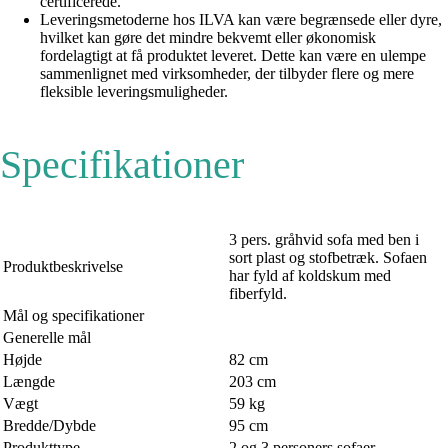
certificerede.
Leveringsmetoderne hos ILVA kan være begrænsede eller dyre,
hvilket kan gøre det mindre bekvemt eller økonomisk
fordelagtigt at få produktet leveret. Dette kan være en ulempe
sammenlignet med virksomheder, der tilbyder flere og mere
fleksible leveringsmuligheder.
Specifikationer
3 pers. gråhvid sofa med ben i
sort plast og stofbetræk. Sofaen
Produktbeskrivelse
har fyld af koldskum med
fiberfyld.
Mål og specifikationer
Generelle mål
Højde
82 cm
Længde
203 cm
Vægt
59 kg
Bredde/Dybde
95 cm
Produkttype
2 og 3 personers sofaer