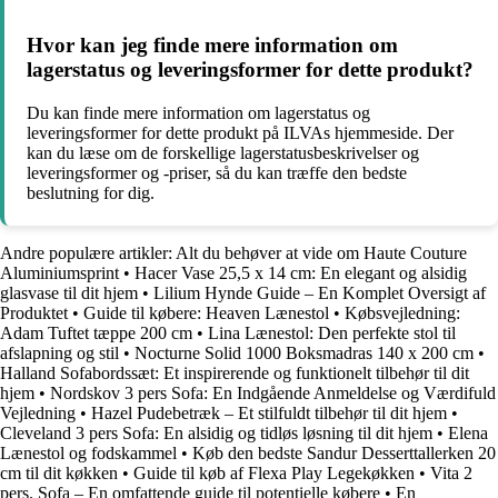
Hvor kan jeg finde mere information om
lagerstatus og leveringsformer for dette produkt?
Du kan finde mere information om lagerstatus og
leveringsformer for dette produkt på ILVAs hjemmeside. Der
kan du læse om de forskellige lagerstatusbeskrivelser og
leveringsformer og -priser, så du kan træffe den bedste
beslutning for dig.
Andre populære artikler:
Alt du behøver at vide om Haute Couture
Aluminiumsprint
•
Hacer Vase 25,5 x 14 cm: En elegant og alsidig
glasvase til dit hjem
•
Lilium Hynde Guide – En Komplet Oversigt af
Produktet
•
Guide til købere: Heaven Lænestol
•
Købsvejledning:
Adam Tuftet tæppe 200 cm
•
Lina Lænestol: Den perfekte stol til
afslapning og stil
•
Nocturne Solid 1000 Boksmadras 140 x 200 cm
•
Halland Sofabordssæt: Et inspirerende og funktionelt tilbehør til dit
hjem
•
Nordskov 3 pers Sofa: En Indgående Anmeldelse og Værdifuld
Vejledning
•
Hazel Pudebetræk – Et stilfuldt tilbehør til dit hjem
•
Cleveland 3 pers Sofa: En alsidig og tidløs løsning til dit hjem
•
Elena
Lænestol og fodskammel
•
Køb den bedste Sandur Desserttallerken 20
cm til dit køkken
•
Guide til køb af Flexa Play Legekøkken
•
Vita 2
pers. Sofa – En omfattende guide til potentielle købere
•
En