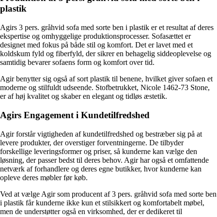
plastik
Agirs 3 pers. gråhvid sofa med sorte ben i plastik er et resultat af deres
ekspertise og omhyggelige produktionsprocesser. Sofasættet er
designet med fokus på både stil og komfort. Det er lavet med et
koldskum fyld og fiberfyld, der sikrer en behagelig siddeoplevelse og
samtidig bevarer sofaens form og komfort over tid.
Agir benytter sig også af sort plastik til benene, hvilket giver sofaen et
moderne og stilfuldt udseende. Stofbetrukket, Nicole 1462-73 Stone,
er af høj kvalitet og skaber en elegant og tidløs æstetik.
Agirs Engagement i Kundetilfredshed
Agir forstår vigtigheden af kundetilfredshed og bestræber sig på at
levere produkter, der overstiger forventningerne. De tilbyder
forskellige leveringsformer og priser, så kunderne kan vælge den
løsning, der passer bedst til deres behov. Agir har også et omfattende
netværk af forhandlere og deres egne butikker, hvor kunderne kan
opleve deres møbler før køb.
Ved at vælge Agir som producent af 3 pers. gråhvid sofa med sorte ben
i plastik får kunderne ikke kun et stilsikkert og komfortabelt møbel,
men de understøtter også en virksomhed, der er dedikeret til