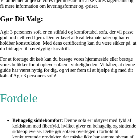
Vi anbefaler at tjekke vores hjemmeside for at se vores lagerstatus og
få mere information om leveringsformer og -priser.
Gør Dit Valg:
Agir 3 personers sofa er en stilfuld og komfortabel sofa, der vil passe
godt ind i ethvert hjem. Den er lavet af kvalitetsmaterialer og har en
holdbar konstruktion. Med dens certificering kan du være sikker på, at
du bidrager til bæredygtig skovdrift.
For at foretage dit køb kan du besøge vores hjemmeside eller besøge
vores butikker for at opleve sofaen i virkeligheden. Vi håber, at denne
guide har været nyttig for dig, og vi ser frem til at hjælpe dig med dit
køb af Agir 3 personers sofa!
Fordele
Behagelig siddekomfort
: Denne sofa er udstyret med fyld af
koldskum med fiberfyld, hvilket giver en behagelig og støttende
siddeoplevelse. Dette gør sofaen overlegen i forhold til
konkurrerende produkter, der måske ikke har samme niveau af