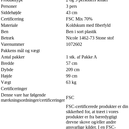
Personer
3 pers
Siddehøjde
43 cm
Certificering
FSC Mix 70%
Materiale
Koldskum med fiberfyld
Ben
Ben i sort plastik
Betræk
Nicole 1462-73 Stone stof
Varenummer
1072602
Pakkens mål og vægt
Antal pakker
1 stk. af Pakke A
Bredde
57 cm
Dybde
209 cm
Højde
99 cm
Vægt
63 kg
Certificeringer
Denne vare har følgende
FSC
mærkningsordninger/certificeringer
FSC-certificerede produkter er din
sikkerhed for, at træet i vores
produkter er fra bæredygtigt
drevne skove og/eller andre
ansvarlige kilder. I en FSC-