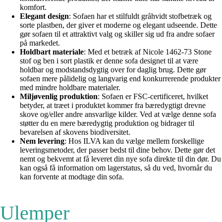
komfort.
Elegant design
: Sofaen har et stilfuldt gråhvidt stofbetræk og
sorte plastben, der giver et moderne og elegant udseende. Dette
gør sofaen til et attraktivt valg og skiller sig ud fra andre sofaer
på markedet.
Holdbart materiale
: Med et betræk af Nicole 1462-73 Stone
stof og ben i sort plastik er denne sofa designet til at være
holdbar og modstandsdygtig over for daglig brug. Dette gør
sofaen mere pålidelig og langvarig end konkurrerende produkter
med mindre holdbare materialer.
Miljøvenlig produktion
: Sofaen er FSC-certificeret, hvilket
betyder, at træet i produktet kommer fra bæredygtigt drevne
skove og/eller andre ansvarlige kilder. Ved at vælge denne sofa
støtter du en mere bæredygtig produktion og bidrager til
bevarelsen af skovens biodiversitet.
Nem levering
: Hos ILVA kan du vælge mellem forskellige
leveringsmetoder, der passer bedst til dine behov. Dette gør det
nemt og bekvemt at få leveret din nye sofa direkte til din dør. Du
kan også få information om lagerstatus, så du ved, hvornår du
kan forvente at modtage din sofa.
Ulemper