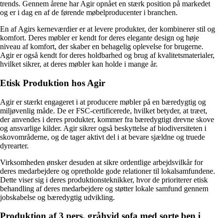
trends. Gennem årene har Agir opnået en stærk position på markedet
og er i dag en af de førende møbelproducenter i branchen.
En af Agirs kerneværdier er at levere produkter, der kombinerer stil og
komfort. Deres møbler er kendt for deres elegante design og høje
niveau af komfort, der skaber en behagelig oplevelse for brugerne.
Agir er også kendt for deres holdbarhed og brug af kvalitetsmaterialer,
hvilket sikrer, at deres møbler kan holde i mange år.
Etisk Produktion hos Agir
Agir er stærkt engageret i at producere møbler på en bæredygtig og
miljøvenlig måde. De er FSC-certificerede, hvilket betyder, at træet,
der anvendes i deres produkter, kommer fra bæredygtigt drevne skove
og ansvarlige kilder. Agir sikrer også beskyttelse af biodiversiteten i
skovområderne, og de tager aktivt del i at bevare sjældne og truede
dyrearter.
Virksomheden ønsker desuden at sikre ordentlige arbejdsvilkår for
deres medarbejdere og opretholde gode relationer til lokalsamfundene.
Dette viser sig i deres produktionsteknikker, hvor de prioriterer etisk
behandling af deres medarbejdere og støtter lokale samfund gennem
jobskabelse og bæredygtig udvikling.
Produktion af 3 pers. gråhvid sofa med sorte ben i