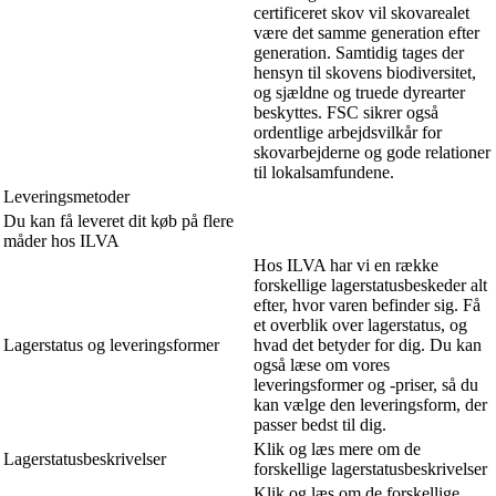
certificeret skov vil skovarealet
være det samme generation efter
generation. Samtidig tages der
hensyn til skovens biodiversitet,
og sjældne og truede dyrearter
beskyttes. FSC sikrer også
ordentlige arbejdsvilkår for
skovarbejderne og gode relationer
til lokalsamfundene.
Leveringsmetoder
Du kan få leveret dit køb på flere
måder hos ILVA
Hos ILVA har vi en række
forskellige lagerstatusbeskeder alt
efter, hvor varen befinder sig. Få
et overblik over lagerstatus, og
Lagerstatus og leveringsformer
hvad det betyder for dig. Du kan
også læse om vores
leveringsformer og -priser, så du
kan vælge den leveringsform, der
passer bedst til dig.
Klik og læs mere om de
Lagerstatusbeskrivelser
forskellige lagerstatusbeskrivelser
Klik og læs om de forskellige