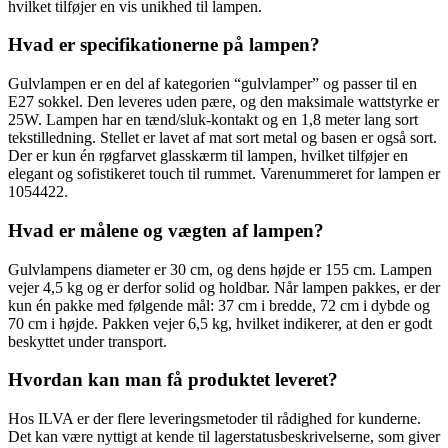
hvilket tilføjer en vis unikhed til lampen.
Hvad er specifikationerne på lampen?
Gulvlampen er en del af kategorien “gulvlamper” og passer til en
E27 sokkel. Den leveres uden pære, og den maksimale wattstyrke er
25W. Lampen har en tænd/sluk-kontakt og en 1,8 meter lang sort
tekstilledning. Stellet er lavet af mat sort metal og basen er også sort.
Der er kun én røgfarvet glasskærm til lampen, hvilket tilføjer en
elegant og sofistikeret touch til rummet. Varenummeret for lampen er
1054422.
Hvad er målene og vægten af lampen?
Gulvlampens diameter er 30 cm, og dens højde er 155 cm. Lampen
vejer 4,5 kg og er derfor solid og holdbar. Når lampen pakkes, er der
kun én pakke med følgende mål: 37 cm i bredde, 72 cm i dybde og
70 cm i højde. Pakken vejer 6,5 kg, hvilket indikerer, at den er godt
beskyttet under transport.
Hvordan kan man få produktet leveret?
Hos ILVA er der flere leveringsmetoder til rådighed for kunderne.
Det kan være nyttigt at kende til lagerstatusbeskrivelserne, som giver