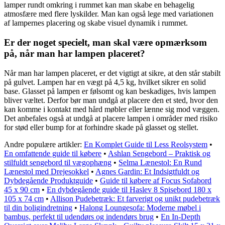
lamper rundt omkring i rummet kan man skabe en behagelig
atmosfære med flere lyskilder. Man kan også lege med variationen
af lampernes placering og skabe visuel dynamik i rummet.
Er der noget specielt, man skal være opmærksom
på, når man har lampen placeret?
Når man har lampen placeret, er det vigtigt at sikre, at den står stabilt
på gulvet. Lampen har en vægt på 4,5 kg, hvilket sikrer en solid
base. Glasset på lampen er følsomt og kan beskadiges, hvis lampen
bliver væltet. Derfor bør man undgå at placere den et sted, hvor den
kan komme i kontakt med hård møbler eller lænne sig mod væggen.
Det anbefales også at undgå at placere lampen i områder med risiko
for stød eller bump for at forhindre skade på glasset og stellet.
Andre populære artikler:
En Komplet Guide til Less Reolsystem
•
En omfattende guide til købere
•
Ashlan Sengebord – Praktisk og
stilfuldt sengebord til vægophæng
•
Selma Lænestol: En Rund
Lænestol med Drejesokkel
•
Agnes Gardin: Et Indsigtfuldt og
Dybdegående Produktguide
•
Guide til købere af Focus Sofabord
45 x 90 cm
•
En dybdegående guide til Haslev 8 Spisebord 180 x
105 x 74 cm
•
Allison Pudebetræk: Et farverigt og unikt pudebetræk
til din boligindretning
•
Halong Loungesofa: Moderne møbel i
bambus, perfekt til udendørs og indendørs brug
•
En In-Depth