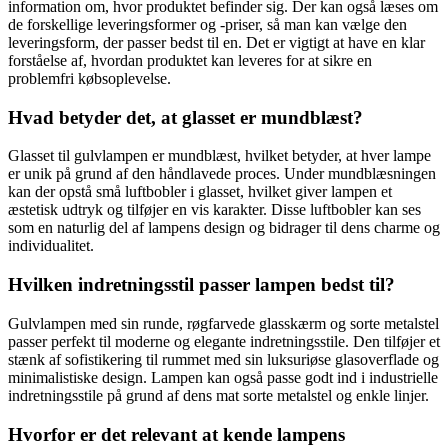
information om, hvor produktet befinder sig. Der kan også læses om
de forskellige leveringsformer og -priser, så man kan vælge den
leveringsform, der passer bedst til en. Det er vigtigt at have en klar
forståelse af, hvordan produktet kan leveres for at sikre en
problemfri købsoplevelse.
Hvad betyder det, at glasset er mundblæst?
Glasset til gulvlampen er mundblæst, hvilket betyder, at hver lampe
er unik på grund af den håndlavede proces. Under mundblæsningen
kan der opstå små luftbobler i glasset, hvilket giver lampen et
æstetisk udtryk og tilføjer en vis karakter. Disse luftbobler kan ses
som en naturlig del af lampens design og bidrager til dens charme og
individualitet.
Hvilken indretningsstil passer lampen bedst til?
Gulvlampen med sin runde, røgfarvede glasskærm og sorte metalstel
passer perfekt til moderne og elegante indretningsstile. Den tilføjer et
stænk af sofistikering til rummet med sin luksuriøse glasoverflade og
minimalistiske design. Lampen kan også passe godt ind i industrielle
indretningsstile på grund af dens mat sorte metalstel og enkle linjer.
Hvorfor er det relevant at kende lampens