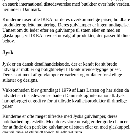
en stærk international tilstedeværelse med butikker over hele verden,
herunder i Danmark.
Kunderne roser ofte IKEA for deres overkommelige priser, holdbare
produkter og lette montering. Deres gulvlamper er ingen undtagelse.
Uanset om du leder efter en gulvlampe til stuen eller en med en
glaskuppel, vil IKEA have et udvalg af produkter, der passer til dine
behov.
Jysk
Jysk er en dansk detailhandelskæde, der er kendt for sit brede
udvalg af møbler og boligtilbehør til konkurrencedygtige priser.
Deres sortiment af gulvlamper er varieret og omfatter forskellige
stilarter og designs.
Virksomheden blev grundlagt i 1979 af Lars Larsen og har siden da
udvidet sin tilstedeværelse både i Danmark og internationalt. Jysk
har opbygget et godt ry for at tilbyde kvalitetsprodukter til rimelige
priser.
Kunderne er ofte meget tilfredse med Jysks gulvlamper, deres
holdbarhed og æstetik. Med deres store udvalg er der gode chancer
for at finde den perfekte gulvlampe til stuen eller en med glaskuppel,
der vil give et stilfuldt touch til ethvert rum.