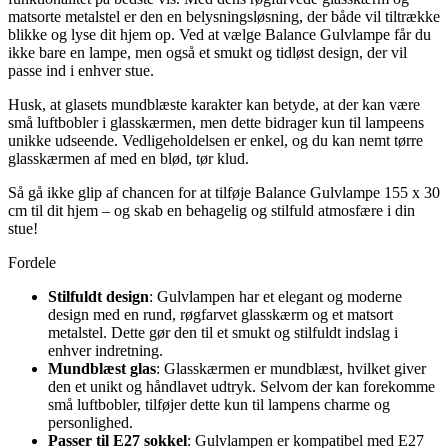
matsorte metalstel er den en belysningsløsning, der både vil tiltrække
blikke og lyse dit hjem op. Ved at vælge Balance Gulvlampe får du
ikke bare en lampe, men også et smukt og tidløst design, der vil
passe ind i enhver stue.
Husk, at glasets mundblæste karakter kan betyde, at der kan være
små luftbobler i glasskærmen, men dette bidrager kun til lampeens
unikke udseende. Vedligeholdelsen er enkel, og du kan nemt tørre
glasskærmen af med en blød, tør klud.
Så gå ikke glip af chancen for at tilføje Balance Gulvlampe 155 x 30
cm til dit hjem – og skab en behagelig og stilfuld atmosfære i din
stue!
Fordele
Stilfuldt design
: Gulvlampen har et elegant og moderne
design med en rund, røgfarvet glasskærm og et matsort
metalstel. Dette gør den til et smukt og stilfuldt indslag i
enhver indretning.
Mundblæst glas
: Glasskærmen er mundblæst, hvilket giver
den et unikt og håndlavet udtryk. Selvom der kan forekomme
små luftbobler, tilføjer dette kun til lampens charme og
personlighed.
Passer til E27 sokkel
: Gulvlampen er kompatibel med E27