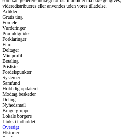
som kan generere indtægt for os. Indholdet må ikke gengives,
videredistribueres eller anvendes uden vores tilladelse.
Artikler
Gratis ting
Fordele
Vurderinger
Produktguides
Forklaringer
Film
Deltager
Min profil
Betaling
Prisliste
Fordelspunkter
Systemer
Samfund
Hold dig opdateret
Modtag beskeder
Deling
Nyhedsmail
Brugergruppe
Lokale borgere
Links i indholdet
Oversigt
Historier