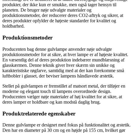
produkter, der ikke kun er smukke, men også tager hensyn til
planeten. De bruger nøje udvalgte materialer og
produktionsmetoder, der reducerer deres CO2-aftryk og sikrer, at
deres produkter opfylder de højeste standarder for kvalitet og
holdbarhed.
Produktionsmetoder
Producenten bag denne gulvlampe anvender nøje udvalgte
produktionsmetoder for at sikre, at hver lampe er af højeste kvalitet.
En væsentlig del af deres produktion indebærer mundblæsning af
glasskærmen. Denne teknik giver hver skærm sin unikke og
karakteristiske røgfarve, samtidig med at der kan forekomme små
luftbobler i glasset, der beviser lampens håndlavede æstetik.
Stellet på gulvlampen er fremstillet af matsort metal, der tilføjer en
moderne og elegant touch til lampens overordnede design.
Producenten vælger nøje materialer af høj kvalitet for at sikre, at
deres lamper er holdbare og kan modstå daglig brug.
Produktrelaterede egenskaber
Denne gulvlampe er designet med fokus på funktionalitet og æstetik.
Den har en diameter på 30 cm og en højde på 155 cm, hvilket gør