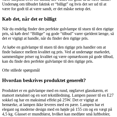
Undersøg om tilbudet faktisk er “billigt” og hvis det ser ud til at
være for godt til at være sandt, er det måske netop det.
Køb det, når det er billigt
Når du endelig finder den perfekte gulvlampe til stuen til den rigtige
pris, så køb den! “Billige” og gode “tilbud” varer sjældent længe, så
det er vigtigt at handle, når du finder den rigtige pris.
At købe en gulvlampe til stuen til den rigtige pris handler om at
finde balance mellem kvalitet og pris. Ved at undersøge markedet,
sammenligne priser og kvalitet og være opmærksom på gode tilbud,
kan du finde den perfekte gulvlampe til den rigtige pris.
Ofte stillede spørgsmål
Hvordan beskrives produktet generelt?
Produktet er en gulvlampe med en rund, røgfarvet glasskærm, et
matsort metalstel og en sort tekstilledning. Lampen passer til en E27
sokkel og har en maksimal effekt på 25W. Det er vigtigt at
bemærke, at lampen ikke leveres med en pære. Lampen har et
elegant og moderne design med en højde på 155 cm og en vægt på
4,5 kg. Glasset er mundblæst, hvilket kan medføre små luftbobler,