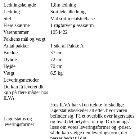
Ledningslængde
1,8m ledning
Ledning
Sort tekstilledning
Stel
Mat sort metalstel/base
Flere skærme
1 røgfarvet glasskærm
Varenummer
1054422
Pakkens mål og vægt
Antal pakker
1 stk. af Pakke A
Bredde
37 cm
Dybde
72 cm
Højde
70 cm
Vægt
6,5 kg
Leveringsmetoder
Du kan få leveret dit
køb på flere måder hos
ILVA
Hos ILVA har vi en række forskellige
lagerstatusbeskeder alt efter, hvor varen
befinder sig. Få et overblik over lagerstatus,
Lagerstatus og
og hvad det betyder for dig. Du kan også
leveringsformer
læse om vores leveringsformer og -priser,
så du kan vælge den leveringsform, der
passer bedst til dig.