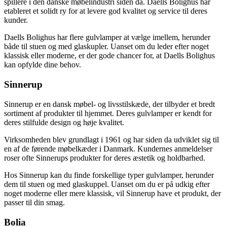
spillere i den danske møbelindustri siden da. Daells Bolighus har
etableret et solidt ry for at levere god kvalitet og service til deres
kunder.
Daells Bolighus har flere gulvlamper at vælge imellem, herunder
både til stuen og med glaskupler. Uanset om du leder efter noget
klassisk eller moderne, er der gode chancer for, at Daells Bolighus
kan opfylde dine behov.
Sinnerup
Sinnerup er en dansk møbel- og livsstilskæde, der tilbyder et bredt
sortiment af produkter til hjemmet. Deres gulvlamper er kendt for
deres stilfulde design og høje kvalitet.
Virksomheden blev grundlagt i 1961 og har siden da udviklet sig til
en af de førende møbelkæder i Danmark. Kundernes anmeldelser
roser ofte Sinnerups produkter for deres æstetik og holdbarhed.
Hos Sinnerup kan du finde forskellige typer gulvlamper, herunder
dem til stuen og med glaskuppel. Uanset om du er på udkig efter
noget moderne eller mere klassisk, vil Sinnerup have et produkt, der
passer til din smag.
Bolia