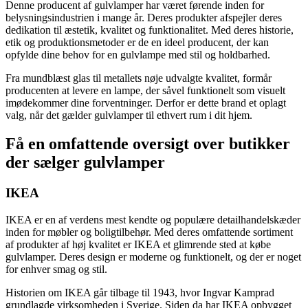
Denne producent af gulvlamper har været førende inden for
belysningsindustrien i mange år. Deres produkter afspejler deres
dedikation til æstetik, kvalitet og funktionalitet. Med deres historie,
etik og produktionsmetoder er de en ideel producent, der kan
opfylde dine behov for en gulvlampe med stil og holdbarhed.
Fra mundblæst glas til metallets nøje udvalgte kvalitet, formår
producenten at levere en lampe, der såvel funktionelt som visuelt
imødekommer dine forventninger. Derfor er dette brand et oplagt
valg, når det gælder gulvlamper til ethvert rum i dit hjem.
Få en omfattende oversigt over butikker
der sælger gulvlamper
IKEA
IKEA er en af verdens mest kendte og populære detailhandelskæder
inden for møbler og boligtilbehør. Med deres omfattende sortiment
af produkter af høj kvalitet er IKEA et glimrende sted at købe
gulvlamper. Deres design er moderne og funktionelt, og der er noget
for enhver smag og stil.
Historien om IKEA går tilbage til 1943, hvor Ingvar Kamprad
grundlagde virksomheden i Sverige. Siden da har IKEA opbygget