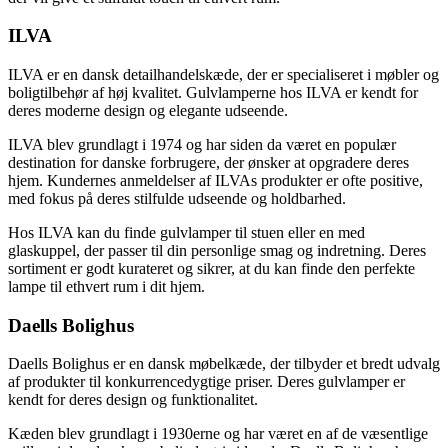
ILVA
ILVA er en dansk detailhandelskæde, der er specialiseret i møbler og
boligtilbehør af høj kvalitet. Gulvlamperne hos ILVA er kendt for
deres moderne design og elegante udseende.
ILVA blev grundlagt i 1974 og har siden da været en populær
destination for danske forbrugere, der ønsker at opgradere deres
hjem. Kundernes anmeldelser af ILVAs produkter er ofte positive,
med fokus på deres stilfulde udseende og holdbarhed.
Hos ILVA kan du finde gulvlamper til stuen eller en med
glaskuppel, der passer til din personlige smag og indretning. Deres
sortiment er godt kurateret og sikrer, at du kan finde den perfekte
lampe til ethvert rum i dit hjem.
Daells Bolighus
Daells Bolighus er en dansk møbelkæde, der tilbyder et bredt udvalg
af produkter til konkurrencedygtige priser. Deres gulvlamper er
kendt for deres design og funktionalitet.
Kæden blev grundlagt i 1930erne og har været en af de væsentlige