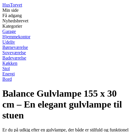
Hus
Torvet
Min side
Få adgang
Nyhedsbrevet
Kategorier
Garage
Hjemmekontor
Udeliv
Børneværelse
Soveværelse
Badeværelse
Køkken
Stol
Energi
Bord
Balance Gulvlampe 155 x 30
cm – En elegant gulvlampe til
stuen
Er du på udkig efter en gulvlampe, der både er stilfuld og funktionel