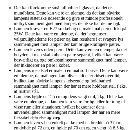
Der kan forekomme små luftbobler i glasset, da det er
mundblæst. Dette kan være en ulempe, da det kan påvirke
lampens æstetiske udseende og give et mindre professionelt
indtryk sammenlignet med lamper, der ikke har denne fejl.
Lampen kræver en E27 sokkel og en maksimal pæreeffekt på
25W. Dette kan være en ulempe, da det begrænser
valgmulighederne for pærer og kan resultere i et svagere lys
sammenlignet med lamper, der kan bruge kraftigere pærer.
Lampen leveres uden pære. Dette kan være en ulempe, da det
betyder, at man skal købe en pære separat, hvilket kan være
besværligt og øge omkostningerne sammenlignet med lamper,
der inkluderer en pære i købet.
Lampens metalstel er malet i en mat sort farve. Dette kan være
en ulempe, da malingen kan blive slidt eller ridset over tid,
hvilket kan påvirke lampens udseende og holdbarhed
sammenlignet med lamper, der har et mere holdbart stel, f.eks.
af rustfrit stål.
Lampens højde er 155 cm og dens vægt er 4,5 kg. Dette kan
være en ulempe, da lampen kan være for høj eller for tung til
visse rum eller situationer, hvilket begrænser dens
anvendelighed sammenlignet med lamper, der har en mere
fleksibel størrelse og vægt.
Lampen leveres i en enkelt pakke med en bredde på 37 cm,
en dybde på 72 cm, en højde på 70 cm og en vægt på 6,5 kg.