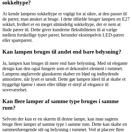
sokkeltype?
At kende lampens sokkeltype er vigtigt for at sikre, at den passer til
de pærer, man ønsker at bruge. I dette tilfælde bruger lampen en E27
sokkel, hvilket er en meget almindelig sokkeltype, der er nem at
finde pærer til. Dette giver kunderne fleksibiliteten til at vælge
mellem forskellige typer pærer, herunder eksempelvis LED-pærer
eller sparepærer.
Kan lampen bruges til andet end bare belysning?
Ja, lampen kan bruges til mere end bare belysning. Med sit elegante
design kan den også fungere som et dekorativt element i rummet.
Lampens røgfarvede glasskærm skaber en blød og indbydende
atmosfære, når lyset er tændt. Dette gør lampen ideel til at skabe et
hyggeligt hjørne i stuen eller tilføje et strejf af elegance til
soveværelset.
Kan flere lamper af samme type bruges i samme
rum?
Selvom der kun er en skærm til denne lampe, kan man sagtens
bruge flere lamper af samme type i samme rum. Dette kan skabe en
sammenhængende stil og belysning i rummet. Ved at placere flere