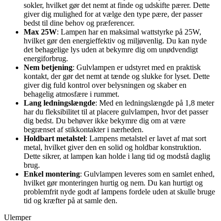
sokler, hvilket gør det nemt at finde og udskifte pærer. Dette
giver dig mulighed for at vælge den type pære, der passer
bedst til dine behov og præferencer.
Max 25W
: Lampen har en maksimal wattstyrke på 25W,
hvilket gør den energieffektiv og miljøvenlig. Du kan nyde
det behagelige lys uden at bekymre dig om unødvendigt
energiforbrug.
Nem betjening
: Gulvlampen er udstyret med en praktisk
kontakt, der gør det nemt at tænde og slukke for lyset. Dette
giver dig fuld kontrol over belysningen og skaber en
behagelig atmosfære i rummet.
Lang ledningslængde
: Med en ledningslængde på 1,8 meter
har du fleksibilitet til at placere gulvlampen, hvor det passer
dig bedst. Du behøver ikke bekymre dig om at være
begrænset af stikkontakter i nærheden.
Holdbart metalstel
: Lampens metalstel er lavet af mat sort
metal, hvilket giver den en solid og holdbar konstruktion.
Dette sikrer, at lampen kan holde i lang tid og modstå daglig
brug.
Enkel montering
: Gulvlampen leveres som en samlet enhed,
hvilket gør monteringen hurtig og nem. Du kan hurtigt og
problemfrit nyde godt af lampens fordele uden at skulle bruge
tid og kræfter på at samle den.
Ulemper