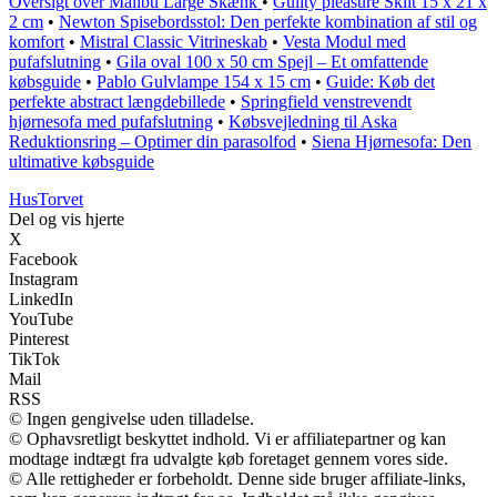
Oversigt over Malibu Large Skænk
•
Guilty pleasure Skilt 15 x 21 x
2 cm
•
Newton Spisebordsstol: Den perfekte kombination af stil og
komfort
•
Mistral Classic Vitrineskab
•
Vesta Modul med
pufafslutning
•
Gila oval 100 x 50 cm Spejl – Et omfattende
købsguide
•
Pablo Gulvlampe 154 x 15 cm
•
Guide: Køb det
perfekte abstract længdebillede
•
Springfield venstrevendt
hjørnesofa med pufafslutning
•
Købsvejledning til Aska
Reduktionsring – Optimer din parasolfod
•
Siena Hjørnesofa: Den
ultimative købsguide
Hus
Torvet
Del og vis hjerte
X
Facebook
Instagram
LinkedIn
YouTube
Pinterest
TikTok
Mail
RSS
© Ingen gengivelse uden tilladelse.
© Ophavsretligt beskyttet indhold. Vi er affiliatepartner og kan
modtage indtægt fra udvalgte køb foretaget gennem vores side.
© Alle rettigheder er forbeholdt. Denne side bruger affiliate-links,