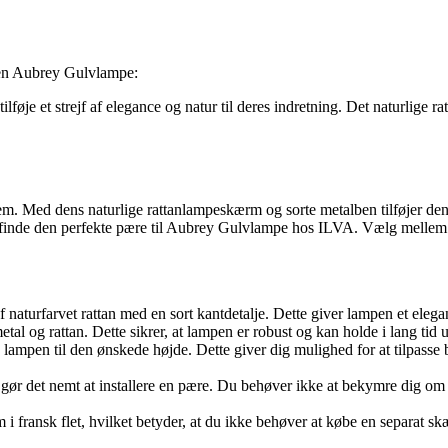
e en Aubrey Gulvlampe:
lføje et strejf af elegance og natur til deres indretning. Det naturlige r
hjem. Med dens naturlige rattanlampeskærm og sorte metalben tilføjer den
inde den perfekte pære til Aubrey Gulvlampe hos ILVA. Vælg mellem fle
 naturfarvet rattan med en sort kantdetalje. Dette giver lampen et elega
tal og rattan. Dette sikrer, at lampen er robust og kan holde i lang tid u
lampen til den ønskede højde. Dette giver dig mulighed for at tilpasse
gør det nemt at installere en pære. Du behøver ikke at bekymre dig om k
 fransk flet, hvilket betyder, at du ikke behøver at købe en separat s