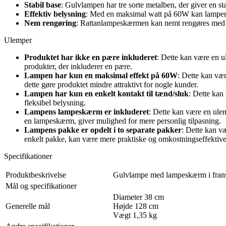
Stabil base
: Gulvlampen har tre sorte metalben, der giver en stab
Effektiv belysning
: Med en maksimal watt på 60W kan lampen gi
Nem rengøring
: Rattanlampeskærmen kan nemt rengøres med en 
Ulemper
Produktet har ikke en pære inkluderet
: Dette kan være en 
produkter, der inkluderer en pære.
Lampen har kun en maksimal effekt på 60W
: Dette kan vær
dette gøre produktet mindre attraktivt for nogle kunder.
Lampen har kun en enkelt kontakt til tænd/sluk
: Dette kan
fleksibel belysning.
Lampens lampeskærm er inkluderet
: Dette kan være en ule
en lampeskærm, giver mulighed for mere personlig tilpasning.
Lampens pakke er opdelt i to separate pakker
: Dette kan v
enkelt pakke, kan være mere praktiske og omkostningseffektive
Specifikationer
Produktbeskrivelse
Gulvlampe med lampeskærm i fransk f
Mål og specifikationer
Diameter 38 cm
Generelle mål
Højde 128 cm
Vægt 1,35 kg