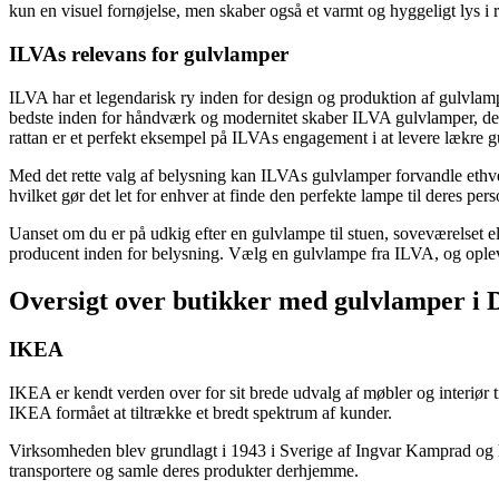
kun en visuel fornøjelse, men skaber også et varmt og hyggeligt lys i
ILVAs relevans for gulvlamper
ILVA har et legendarisk ry inden for design og produktion af gulvlamp
bedste inden for håndværk og modernitet skaber ILVA gulvlamper, der 
rattan er et perfekt eksempel på ILVAs engagement i at levere lækre gul
Med det rette valg af belysning kan ILVAs gulvlamper forvandle ethve
hvilket gør det let for enhver at finde den perfekte lampe til deres per
Uanset om du er på udkig efter en gulvlampe til stuen, soveværelset ell
producent inden for belysning. Vælg en gulvlampe fra ILVA, og oplev 
Oversigt over butikker med gulvlamper i
IKEA
IKEA er kendt verden over for sit brede udvalg af møbler og interiør t
IKEA formået at tiltrække et bredt spektrum af kunder.
Virksomheden blev grundlagt i 1943 i Sverige af Ingvar Kamprad og har
transportere og samle deres produkter derhjemme.