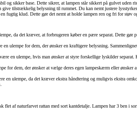
il og sikker base. Dette sikrer, at lampen står sikkert på gulvet uden risi
ve tilstrækkelig belysning til rummet. Du kan nemt justere lysstyrken 
fugtig klud. Dette gør det nemt at holde lampen ren og fri for støv o
ulempe, da det kræver, at forbrugeren køber en pære separat. Dette g
e en ulempe for dem, der ønsker en kraftigere belysning. Sammenlignet 
 være en ulempe, hvis man ønsker at styre forskellige lyskilder separat
mpe for dem, der ønsker at vælge deres egen lampeskærm eller ønsker at
ære en ulempe, da det kræver ekstra håndtering og muligvis ekstra omk
.
let af naturfarvet rattan med sort kantdetalje. Lampen har 3 ben i sort