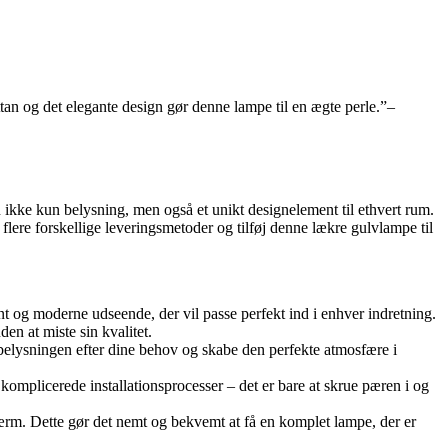
attan og det elegante design gør denne lampe til en ægte perle.”
–
 ikke kun belysning, men også et unikt designelement til ethvert rum.
re forskellige leveringsmetoder og tilføj denne lækre gulvlampe til
nt og moderne udseende, der vil passe perfekt ind i enhver indretning.
den at miste sin kvalitet.
 belysningen efter dine behov og skabe den perfekte atmosfære i
omplicerede installationsprocesser – det er bare at skrue pæren i og
kærm. Dette gør det nemt og bekvemt at få en komplet lampe, der er