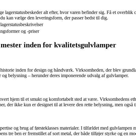
e lagerstatusbeskeder alt efter, hvor varen befinder sig. Få et overblik
 du kan vælge den leveringsform, der passer bedst til dig.
lagerstatusbeskrivelser
ingsformer og -priser
mester inden for kvalitetsgulvlamper
 historie inden for design og håndværk. Virksomheden, der blev grundla
ler og belysning – herunder deres imponerende udvalg af gulvlamper.
hvert hjem til et smukt og komfortabelt sted at være. Virksomhedens ethos
r, der ikke kun er designet til at levere den rette belysning, men også ti
e og brug af førsteklasses materialer. I tilfældet med gulvlampen med 
s tre ben er fremstillet af sort metal, der både tilføjer styrke og en m