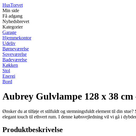
Hus
Torvet
Min side
Få adgang
Nyhedsbrevet
Kategorier
Garage
Hjemmekontor
Udeliv
Børneværelse
Soveværelse
Badeværelse
Køkken
Stol
Energi
Bord
Aubrey Gulvlampe 128 x 38 cm 
Ønsker du at tilføje et stilfuldt og stemningsfuldt element til din s
elegant touch til ethvert rum. I denne købsvejledning vil vi gå i dyb
Produktbeskrivelse