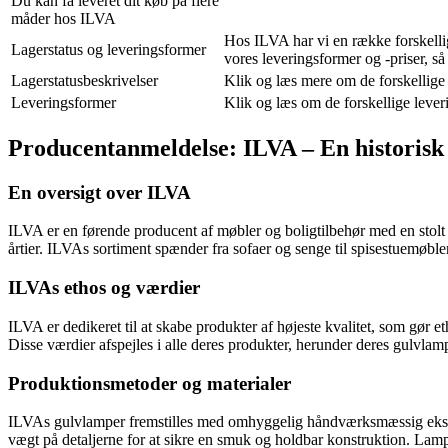
Du kan få leveret dit køb på flere
måder hos ILVA
Hos ILVA har vi en række forskellig
Lagerstatus og leveringsformer
vores leveringsformer og -priser, så
Lagerstatusbeskrivelser
Klik og læs mere om de forskellige 
Leveringsformer
Klik og læs om de forskellige lever
Producentanmeldelse: ILVA – En historisk 
En oversigt over ILVA
ILVA er en førende producent af møbler og boligtilbehør med en stolt
årtier. ILVAs sortiment spænder fra sofaer og senge til spisestuemøb
ILVAs ethos og værdier
ILVA er dedikeret til at skabe produkter af højeste kvalitet, som gør et
Disse værdier afspejles i alle deres produkter, herunder deres gulvlampe
Produktionsmetoder og materialer
ILVAs gulvlamper fremstilles med omhyggelig håndværksmæssig ekspertis
vægt på detaljerne for at sikre en smuk og holdbar konstruktion. Lampen