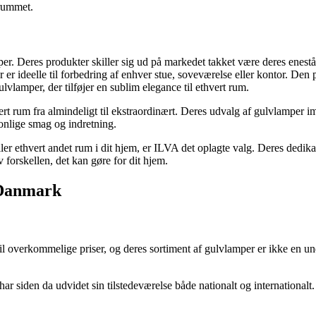
 rummet.
er. Deres produkter skiller sig ud på markedet takket være deres enest
er ideelle til forbedring af enhver stue, soveværelse eller kontor. De
vlamper, der tilføjer en sublim elegance til ethvert rum.
rt rum fra almindeligt til ekstraordinært. Deres udvalg af gulvlamper i
sonlige smag og indretning.
er ethvert andet rum i dit hjem, er ILVA det oplagte valg. Deres dedikatio
forskellen, det kan gøre for dit hjem.
 Danmark
il overkommelige priser, og deres sortiment af gulvlamper er ikke en un
 siden da udvidet sin tilstedeværelse både nationalt og internationalt.