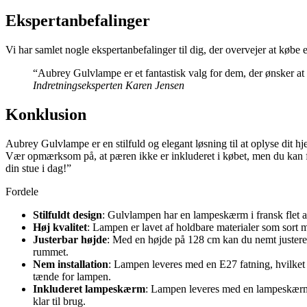
Ekspertanbefalinger
Vi har samlet nogle ekspertanbefalinger til dig, der overvejer at køb
“Aubrey Gulvlampe er et fantastisk valg for dem, der ønsker at ti
Indretningseksperten Karen Jensen
Konklusion
Aubrey Gulvlampe er en stilfuld og elegant løsning til at oplyse dit 
Vær opmærksom på, at pæren ikke er inkluderet i købet, men du kan f
din stue i dag!”
Fordele
Stilfuldt design
: Gulvlampen har en lampeskærm i fransk flet af
Høj kvalitet
: Lampen er lavet af holdbare materialer som sort me
Justerbar højde
: Med en højde på 128 cm kan du nemt justere 
rummet.
Nem installation
: Lampen leveres med en E27 fatning, hvilket 
tænde for lampen.
Inkluderet lampeskærm
: Lampen leveres med en lampeskærm i
klar til brug.