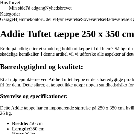
Hus
Torvet
Min side
Få adgang
Nyhedsbrevet
Kategorier
Garage
Hjemmekontor
Udeliv
Børneværelse
Soveværelse
Badeværelse
K
Addie Tuftet tæppe 250 x 350 c
Er du på udkig efter et smukt og holdbart tæppe til dit hjem? Så bør d
skadelige kemikalier. I denne artikel vil vi udforske alle aspekter af de
Bæredygtighed og kvalitet:
Et af nøglepunkterne ved Addie Tuftet tæppe er dets bæredygtige pro
fri for dem. Dette sikrer, at tæppet ikke udgør nogen sundhedsrisiko for
Størrelse og specifikationer:
Dette Addie tæppe har en imponerende størrelse på 250 x 350 cm, hvilket
26 kg.
Bredde:
250 cm
Længde:
350 cm