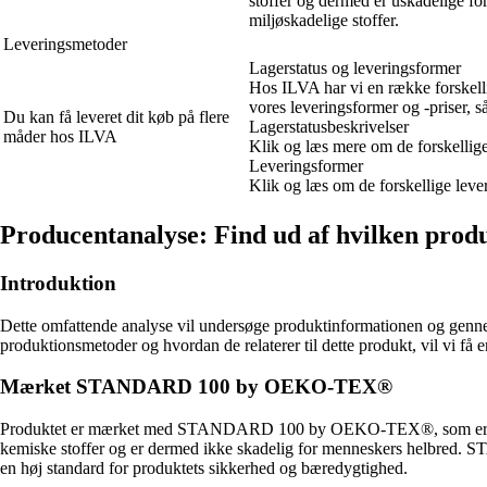
stoffer og dermed er uskadelige
miljøskadelige stoffer.
Leveringsmetoder
Lagerstatus og leveringsformer
Hos ILVA har vi en række forskellig
vores leveringsformer og -priser, s
Du kan få leveret dit køb på flere
Lagerstatusbeskrivelser
måder hos ILVA
Klik og læs mere om de forskellige
Leveringsformer
Klik og læs om de forskellige leve
Producentanalyse: Find ud af hvilken produ
Introduktion
Dette omfattende analyse vil undersøge produktinformationen og gennem
produktionsmetoder og hvordan de relaterer til dette produkt, vil vi få e
Mærket STANDARD 100 by OEKO-TEX®
Produktet er mærket med STANDARD 100 by OEKO-TEX®, som er en af v
kemiske stoffer og er dermed ikke skadelig for menneskers helbred.
en høj standard for produktets sikkerhed og bæredygtighed.