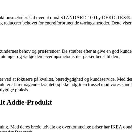
 produktionsmetoder. Ud over at opnå STANDARD 100 by OEKO-TEX®-cert
 og reducerer behovet for energiforbrugende tørringsmetoder. Dette vis
ndernes behov og præferencer. De stræber efter at give en god kundeopl
utninger og vælge den leveringsmetode, der passer bedst til dem.
ukter ved at fokusere på kvalitet, bæredygtighed og kundeservice. 
dukt er af fremragende kvalitet og ikke udgør en trussel mod vores sundhe
dygtige praksis.
dit Addie-Produkt
etning. Med deres brede udvalg og overkommelige priser har IKEA opnået