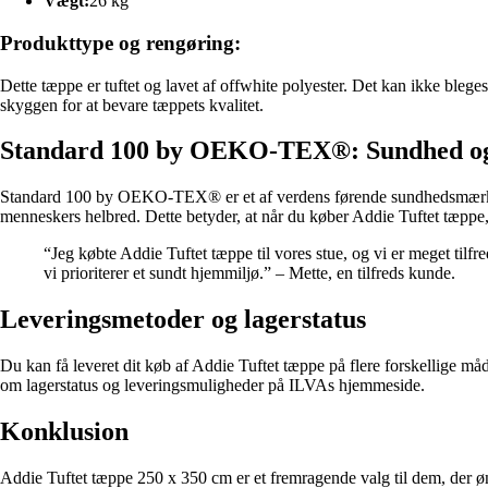
Vægt:
26 kg
Produkttype og rengøring:
Dette tæppe er tuftet og lavet af offwhite polyester. Det kan ikke bleges
skyggen for at bevare tæppets kvalitet.
Standard 100 by OEKO-TEX®: Sundhed og 
Standard 100 by OEKO-TEX® er et af verdens førende sundhedsmærker ti
menneskers helbred. Dette betyder, at når du køber Addie Tuftet tæppe, ka
“Jeg købte Addie Tuftet tæppe til vores stue, og vi er meget tilfr
vi prioriterer et sundt hjemmiljø.” – Mette, en tilfreds kunde.
Leveringsmetoder og lagerstatus
Du kan få leveret dit køb af Addie Tuftet tæppe på flere forskellige må
om lagerstatus og leveringsmuligheder på ILVAs hjemmeside.
Konklusion
Addie Tuftet tæppe 250 x 350 cm er et fremragende valg til dem, der