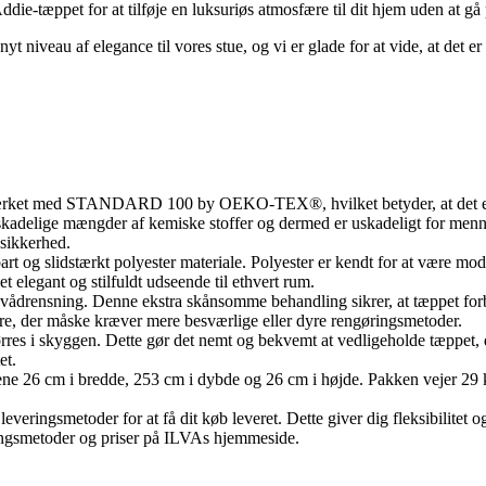
Addie-tæppet for at tilføje en luksuriøs atmosfære til dit hjem uden at 
nyt niveau af elegance til vores stue, og vi er glade for at vide, at det e
ærket med STANDARD 100 by OEKO-TEX®, hvilket betyder, at det er bl
r skadelige mængder af kemiske stoffer og dermed er uskadeligt for menn
 sikkerhed.
art og slidstærkt polyester materiale. Polyester er kendt for at være mod
et elegant og stilfuldt udseende til ethvert rum.
 vådrensning. Denne ekstra skånsomme behandling sikrer, at tæppet forbli
dre, der måske kræver mere besværlige eller dyre rengøringsmetoder.
ørres i skyggen. Dette gør det nemt og bekvemt at vedligeholde tæppet, da
et.
ene 26 cm i bredde, 253 cm i dybde og 26 cm i højde. Pakken vejer 29 k
eringsmetoder for at få dit køb leveret. Dette giver dig fleksibilitet o
ingsmetoder og priser på ILVAs hjemmeside.