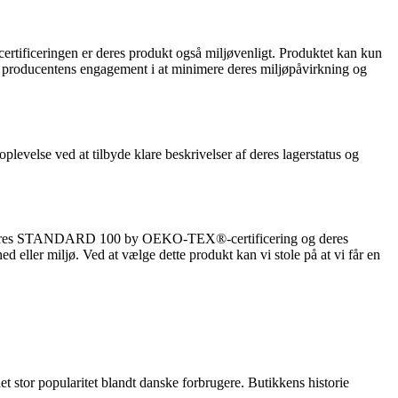
ificeringen er deres produkt også miljøvenligt. Produktet kan kun
er producentens engagement i at minimere deres miljøpåvirkning og
evelse ved at tilbyde klare beskrivelser af deres lagerstatus og
Med deres STANDARD 100 by OEKO-TEX®-certificering og deres
d eller miljø. Ved at vælge dette produkt kan vi stole på at vi får en
 stor popularitet blandt danske forbrugere. Butikkens historie