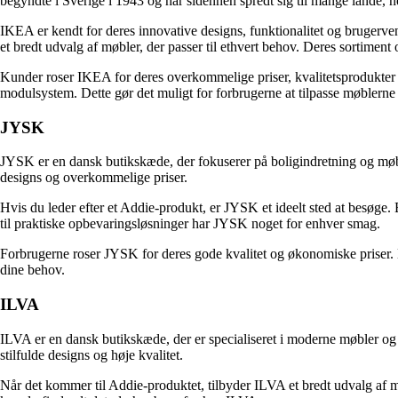
begyndte i Sverige i 1943 og har sidenhen spredt sig til mange lande,
IKEA er kendt for deres innovative designs, funktionalitet og brugerve
et bredt udvalg af møbler, der passer til ethvert behov. Deres sortiment
Kunder roser IKEA for deres overkommelige priser, kvalitetsprodukter 
modulsystem. Dette gør det muligt for forbrugerne at tilpasse møblerne
JYSK
JYSK er en dansk butikskæde, der fokuserer på boligindretning og møbl
designs og overkommelige priser.
Hvis du leder efter et Addie-produkt, er JYSK et ideelt sted at besøge. 
til praktiske opbevaringsløsninger har JYSK noget for enhver smag.
Forbrugerne roser JYSK for deres gode kvalitet og økonomiske priser. Bu
dine behov.
ILVA
ILVA er en dansk butikskæde, der er specialiseret i moderne møbler og 
stilfulde designs og høje kvalitet.
Når det kommer til Addie-produktet, tilbyder ILVA et bredt udvalg af mø