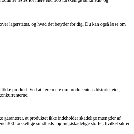
kter testes for mere end 300 forskellige sundheds- og
k over lagerstatus, og hvad det betyder for dig. Du kan også læse om
fikke produkt. Ved at lære mere om producentens historie, etos,
 konkurrenterne.
ranterer, at produktet ikke indeholder skadelige mængder af
0 forskellige sundheds- og miljøskadelige stoffer, hvilket sikrer