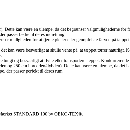
ster). Dette kan være en ulempe, da det begrænser valgmulighederne for
der passer bedre til deres indretning.
ser muligheden for at fjerne pletter eller genopfriske farven på tæppe
et kan være besværligt at skulle vente på, at tæppet tørrer naturligt. K
.
 tungt og besværligt at flytte eller transportere tæppet. Konkurrerende
ngden og 250 cm i bredden/dybden). Dette kan være en ulempe, da det ikke
pe, der passer perfekt til deres rum.
ster. Mærket STANDARD 100 by OEKO-TEX®.