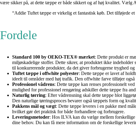
være sikker på, at dette tæppe er både sikkert og af høj kvalitet. Vælg 
“Addie Tuftet tæppe er virkelig et fantastisk køb. Det tilføjede et 
Fordele
Standard 100 by OEKO-TEX® mærket
: Dette produkt er m
miljøskadelige stoffer. Dette sikrer, at produktet ikke indeholde
til konkurrerende produkter, da det giver forbrugerne tryghed og
Tuftet tæppe i offwhite polyester
: Dette tæppe er lavet af holdb
ideelt til områder med høj trafik. Den offwhite farve tilføjer også 
Professionel vådrens
: Dette tæppe kan renses professionelt ved
mulighed for professionel rengøring adskiller dette tæppe fra an
Naturlig tørring
: Efter vådrensning skal dette tæppe blot ligget
Den naturlige tørringsproces bevarer også tæppets form og kvalit
Pakkens mål og vægt
: Dette tæppe leveres i en pakke med mål
hvilket gør det praktisk for både forhandlere og forbrugere.
Leveringsmetoder
: Hos ILVA kan du vælge mellem forskellige lev
dine behov. Du kan få mere information om de forskellige lever