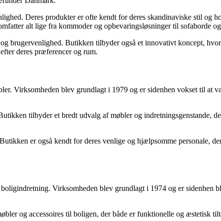
 herunder Danmark.
nlighed. Deres produkter er ofte kendt for deres skandinaviske stil og 
 omfatter alt lige fra kommoder og opbevaringsløsninger til sofaborde og 
og brugervenlighed. Butikken tilbyder også et innovativt koncept, hvo
 efter deres præferencer og rum.
er. Virksomheden blev grundlagt i 1979 og er sidenhen vokset til at v
Butikken tilbyder et bredt udvalg af møbler og indretningsgenstande, der
tikken er også kendt for deres venlige og hjælpsomme personale, der er 
boligindretning. Virksomheden blev grundlagt i 1974 og er sidenhen ble
bler og accessoires til boligen, der både er funktionelle og æstetisk ti