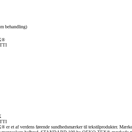
om behandling)
X®
TTI
X
TTI
af verdens førende sundhedsmærker til tekstilprodukter. Mærket si