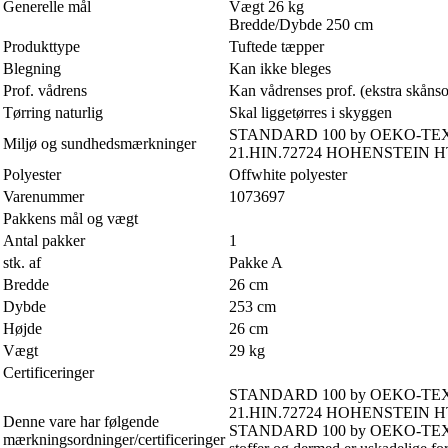
Generelle mål
Vægt 26 kg
Bredde/Dybde 250 cm
Produkttype
Tuftede tæpper
Blegning
Kan ikke bleges
Prof. vådrens
Kan vådrenses prof. (ekstra skåns
Tørring naturlig
Skal liggetørres i skyggen
STANDARD 100 by OEKO-TE
Miljø og sundhedsmærkninger
21.HIN.72724 HOHENSTEIN H
Polyester
Offwhite polyester
Varenummer
1073697
Pakkens mål og vægt
Antal pakker
1
stk. af
Pakke A
Bredde
26 cm
Dybde
253 cm
Højde
26 cm
Vægt
29 kg
Certificeringer
STANDARD 100 by OEKO-TE
21.HIN.72724 HOHENSTEIN H
Denne vare har følgende
STANDARD 100 by OEKO-TEX® er et 
mærkningsordninger/certificeringer