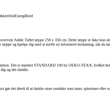
økken
Stol
Energi
Bord
m
u overveje Addie Tuftet tæppe 250 x 350 cm. Dette tæppe er ikke kun sti
tte tæppe og hjælpe dig med at træffe en informeret beslutning, når du kø
duktion. Det er mærket STANDARD 100 by OEKO-TEX®, hvilket betyder, 
 dig og din familie.
 gør det ideelt til at dække store områder som stuer, spisestuer eller s