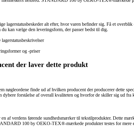
 for menneskers helbred. STANDARD 100 by OEKO-TEX®-mærkede produ
e lagerstatusbeskeder alt efter, hvor varen befinder sig. Få et overbli
å du kan vælge den leveringsform, der passer bedst til dig.
 lagerstatusbeskrivelser
ringsformer og -priser
cent der laver dette produkt
 nøgleordene finde ud af hvilken producent der producerer dette speci
n dybere forståelse af overall kvaliteten og hvorfor de skiller sig ud fra
erdens førende sundhedsmærker til tekstilprodukter. Dette mærke ga
 STANDARD 100 by OEKO-TEX®-mærkede produkter testes for mere end 30